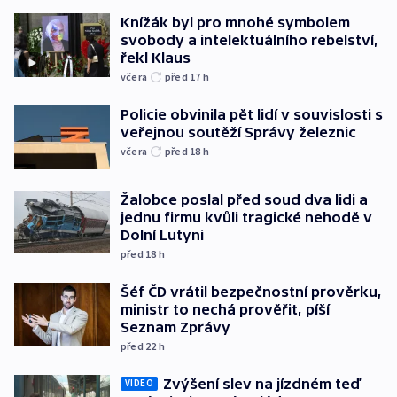
Knížák byl pro mnohé symbolem
svobody a intelektuálního rebelství,
řekl Klaus
včera
před 17
h
Policie obvinila pět lidí v souvislosti s
veřejnou soutěží Správy železnic
včera
před 18
h
Žalobce poslal před soud dva lidi a
jednu firmu kvůli tragické nehodě v
Dolní Lutyni
před 18
h
Šéf ČD vrátil bezpečnostní prověrku,
ministr to nechá prověřit, píší
Seznam Zprávy
před 22
h
Zvýšení slev na jízdném teď
VIDEO