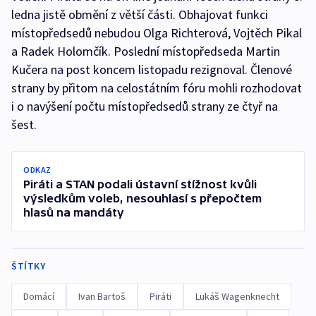
ledna jistě obmění z větší části. Obhajovat funkci
místopředsedů nebudou Olga Richterová, Vojtěch Pikal
a Radek Holomčík. Poslední místopředseda Martin
Kučera na post koncem listopadu rezignoval. Členové
strany by přitom na celostátním fóru mohli rozhodovat
i o navýšení počtu místopředsedů strany ze čtyř na
šest.
ODKAZ
Piráti a STAN podali ústavní stížnost kvůli
výsledkům voleb, nesouhlasí s přepočtem
hlasů na mandáty
ŠTÍTKY
Domácí
Ivan Bartoš
Piráti
Lukáš Wagenknecht