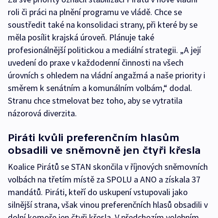
roli či práci na plnění programu ve vládě. Chce se
soustředit také na konsolidaci strany, při které by se
měla posílit krajská úroveň. Plánuje také
profesionálnější politickou a mediální strategii. „A její
uvedení do praxe v každodenní činnosti na všech
úrovních s ohledem na vládní angažmá a naše priority i
směrem k senátním a komunálním volbám,“ dodal.
Stranu chce stmelovat bez toho, aby se vytratila
názorová diverzita.
Piráti kvůli preferenčním hlasům
obsadili ve sněmovně jen čtyři křesla
Koalice Pirátů se STAN skončila v říjnových sněmovních
volbách na třetím místě za SPOLU a ANO a získala 37
mandátů. Piráti, kteří do uskupení vstupovali jako
silnější strana, však vinou preferenčních hlasů obsadili v
dolní komoře jen čtyři křesla. V předchozím volebním