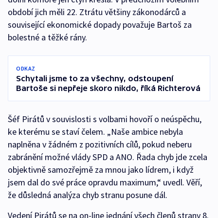
období jich měli 22. Ztrátu většiny zákonodárců a
související ekonomické dopady považuje Bartoš za
bolestné a těžké rány.
ODKAZ
Schytali jsme to za všechny, odstoupení
Bartoše si nepřeje skoro nikdo, říká Richterová
Šéf Pirátů v souvislosti s volbami hovoří o neúspěchu,
ke kterému se staví čelem. „Naše ambice nebyla
naplněna v žádném z pozitivních cílů, pokud neberu
zabránění možné vlády SPD a ANO. Řada chyb jde zcela
objektivně samozřejmě za mnou jako lídrem, i když
jsem dal do své práce opravdu maximum,“ uvedl. Věří,
že důsledná analýza chyb stranu posune dál.
Vedení Pirátů se na on-line jednání všech členů strany 8.