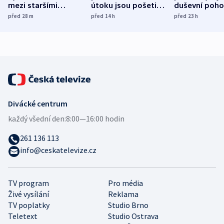
mezi staršími
útoku jsou pošetilé,
duševní poho
Poláky nebezpečné
míní estonský
ukázala
před 28
m
před 14
h
před 23
h
zdravotní rady
bezpečnostní
mezinárodní 
expert
Divácké centrum
každý všední den:
8:00—16:00 hodin
261 136 113
info@ceskatelevize.cz
TV program
Pro média
Živé vysílání
Reklama
TV poplatky
Studio Brno
Teletext
Studio Ostrava