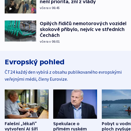
není priorita, zní z vlády
včera v 06:45
Opilých řidičů nemotorových vozidel
skokově přibylo, nejvíc ve středních
Čechách
včera v 06:01
Evropský pohled
ČT24 každý den vybírá z obsahu publikovaného evropskými
veřejnými médii, členy Eurovize.
Falešní „lékaři“
Spekulace o
Pobyt u vodn
vytvoření AI šíří
přímém ruském
ploch zvyšuje