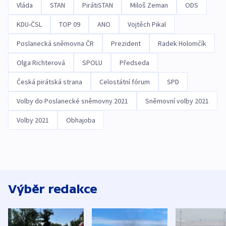
Vláda
STAN
PirátiSTAN
Miloš Zeman
ODS
KDU-ČSL
TOP 09
ANO
Vojtěch Pikal
Poslanecká sněmovna ČR
Prezident
Radek Holomčík
Olga Richterová
SPOLU
Předseda
Česká pirátská strana
Celostátní fórum
SPD
Volby do Poslanecké sněmovny 2021
Sněmovní volby 2021
Volby 2021
Obhajoba
Výběr redakce