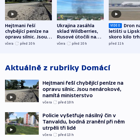
Hejtmani řeší
Ukrajina zasáhla
Dron n
VIDEO
chybějící peníze na
sklad Wildberries,
letišti u Lips
opravu silnic. Jsou
Rusové útočili na
skoro kilo trh
nenárokové, namítá
trh, hasiče či
indicie ukazuj
včera
před 10
h
včera
před 10
h
před 11
h
ministerstvo
stadion
Rusko
Aktuálně z rubriky
Domácí
Hejtmani řeší chybějící peníze na
opravu silnic. Jsou nenárokové,
namítá ministerstvo
včera
před 10
h
Policie vyšetřuje násilný čin v
Tanvaldu, bodná zranění při něm
utrpěli tři lidé
včera
před 13
h