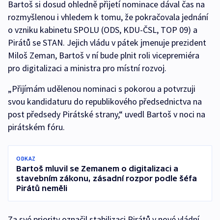
Bartoš si dosud ohledně přijetí nominace dával čas na
rozmyšlenou i vhledem k tomu, že pokračovala jednání
o vzniku kabinetu SPOLU (ODS, KDU-ČSL, TOP 09) a
Pirátů se STAN. Jejich vládu v pátek jmenuje prezident
Miloš Zeman, Bartoš v ní bude plnit roli vicepremiéra
pro digitalizaci a ministra pro místní rozvoj.
„Přijímám udělenou nominaci s pokorou a potvrzuji
svou kandidaturu do republikového předsednictva na
post předsedy Pirátské strany,“ uvedl Bartoš v noci na
pirátském fóru.
ODKAZ
Bartoš mluvil se Zemanem o digitalizaci a
stavebním zákonu, zásadní rozpor podle šéfa
Pirátů neměli
Za své priority označil stabilizaci Pirátů v nové vládní