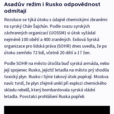
Asadův režim i Rusko odpovědnost
odmítají
Rezoluce se týká útoku s údajně chemickými zbraněmi
na syrský Chán Šajchún. Podle svazu syrských
záchranných organizací (UOSSM) si útok vyžádal
nejméně 100 obětí a 400 zraněných. Exilová Syrská
organizace pro lidská práva (SOHR) dnes uvedla, že po
útoku zemřelo 72 lidí, včetně 20 dětí a 17 žen.
Podle SOHR na město útočila buď syrská armáda, nebo
její spojenec Rusko, jejichž letadla na město prý shodila
toxický plyn. Rusko i Sýrie takový útok popírají. Moskva
navíc tvrdí, že plyn zřejmě unikl při explozi chemického
skladu rebelů, který bombardovala syrská vládní
letadla. Povstalci prohlášení Ruska popřeli.