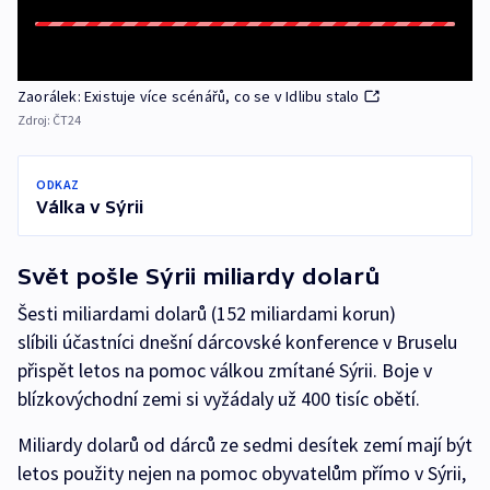
Zaorálek: Existuje více scénářů, co se v Idlibu stalo
Zdroj:
ČT24
ODKAZ
Válka v Sýrii
Svět pošle Sýrii miliardy dolarů
Šesti miliardami dolarů (152 miliardami korun)
slíbili účastníci dnešní dárcovské konference v Bruselu
přispět letos na pomoc válkou zmítané Sýrii. Boje v
blízkovýchodní zemi si vyžádaly už 400 tisíc obětí.
Miliardy dolarů od dárců ze sedmi desítek zemí mají být
letos použity nejen na pomoc obyvatelům přímo v Sýrii,