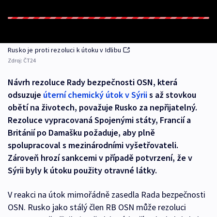
Rusko je proti rezoluci k útoku v Idlibu
Zdroj:
ČT24
Návrh rezoluce Rady bezpečnosti OSN, která
odsuzuje
úterní chemický útok v Sýrii
s až stovkou
obětí na životech, považuje Rusko za nepřijatelný.
Rezoluce vypracovaná Spojenými státy, Francií a
Británií po Damašku požaduje, aby plně
spolupracoval s mezinárodními vyšetřovateli.
Zároveň hrozí sankcemi v případě potvrzení, že v
Sýrii byly k útoku použity otravné látky.
V reakci na útok mimořádně zasedla Rada bezpečnosti
OSN. Rusko jako stálý člen RB OSN může rezoluci