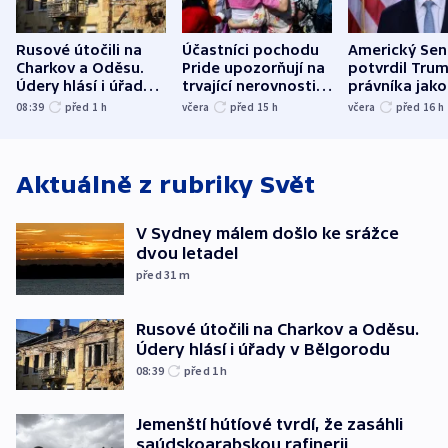
Rusové útočili na
Účastníci pochodu
Americký Sen
Charkov a Oděsu.
Pride upozorňují na
potvrdil Tru
Údery hlásí i úřady v
trvající nerovnosti i
právníka jako
Bělgorodu
společenskou
ministra
08:39
před 1
h
včera
před 15
h
včera
před 16
h
atmosféru
spravedlnost
Aktuálně z rubriky
Svět
V Sydney málem došlo ke srážce
dvou letadel
před 31
m
Rusové útočili na Charkov a Oděsu.
Údery hlásí i úřady v Bělgorodu
08:39
před 1
h
Jemenští hútíové tvrdí, že zasáhli
saúdskoarabskou rafinerii