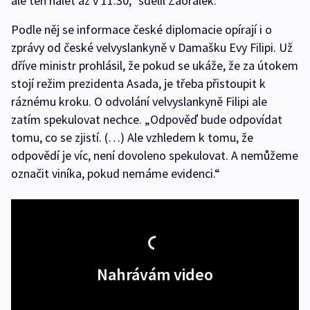
ale ten nálet až v 11:30,“ sdělil Zaorálek.
Podle něj se informace české diplomacie opírají i o
zprávy od české velvyslankyně v Damašku Evy Filipi. Už
dříve ministr prohlásil, že pokud se ukáže, že za útokem
stojí režim prezidenta Asada, je třeba přistoupit k
ráznému kroku. O odvolání velvyslankyně Filipi ale
zatím spekulovat nechce. „Odpověď bude odpovídat
tomu, co se zjistí. (…) Ale vzhledem k tomu, že
odpovědí je víc, není dovoleno spekulovat. A nemůžeme
označit viníka, pokud nemáme evidenci.“
Nahrávám video