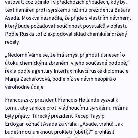
vetovat, což učinilo i v předchozích případech, kdy byl
text namířen proti syrskému režimu prezidenta Bašára
Asada. Moskva naznačila, že přijde s vlastním návrhem,
který bude požadovat součinnost povstalců v oblasti.
Podle Ruska totiž explodoval sklad chemikálií držený
rebely.
„Nedomníváme se, že má smysl přijmout usnesení o
útoku chemickými zbraněmi v jeho současné podobě,“
řekla podle agentury Interfax mluvčí ruské diplomacie
Marija Zacharovová, podle níž se návrh neopírá o
věrohodné údaje.
Francouzský prezident Francois Hollande vyzval k
tomu, aby sankce proti vládnoucímu syrskému režimu
byly přijaty. Turecký prezident Recep Tayyip
Erdogan označil Asada za vraha. „Asade, vrahu! Jak
budeš moci uniknout prokletí (obětí)?“ prohlásil