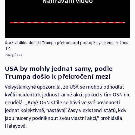
Nahrávám video
Útok v Idlibu donutil Trumpa přehodnotit postoj k syrskému režimu
Zdroj:
ČT24
USA by mohly jednat samy, podle
Trumpa došlo k překročení mezí
Velvyslankyně upozornila, že USA se mohou odhodlat
kvůli incidentu k jednostranné akci, pokud s tím OSN nic
neudělá. „Když OSN stále selhává ve své povinnosti
jednat kolektivně, nastávají časy v existenci států, kdy
jsou nuceny podniknout svou vlastní akci,“ prohlásila
Haleyová.