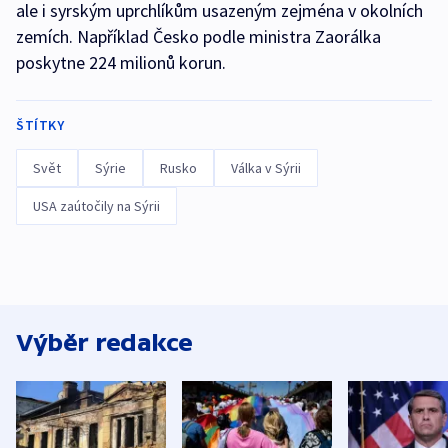
ale i syrským uprchlíkům usazeným zejména v okolních
zemích. Například Česko podle ministra Zaorálka
poskytne 224 milionů korun.
ŠTÍTKY
Svět
Sýrie
Rusko
Válka v Sýrii
USA zaútočily na Sýrii
Výběr redakce