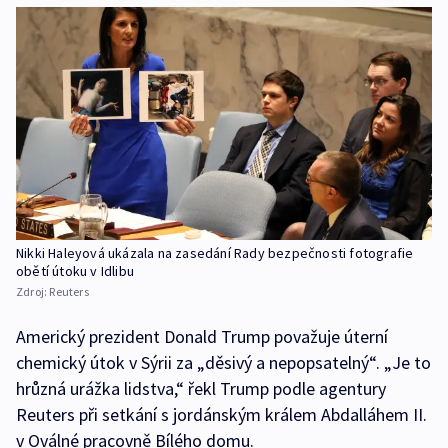
Nikki Haleyová ukázala na zasedání Rady bezpečnosti fotografie
obětí útoku v Idlibu
Zdroj:
Reuters
Americký prezident Donald Trump považuje úterní
chemický útok v Sýrii za „děsivý a nepopsatelný“. „Je to
hrůzná urážka lidstva,“ řekl Trump podle agentury
Reuters při setkání s jordánským králem Abdalláhem II.
v Oválné pracovně Bílého domu.