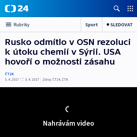
Sport
SLEDOVAT
Rubriky
Rusko odmítlo v OSN rezoluci
k útoku chemií v Sýrii. USA
hovoří o možnosti zásahu
ČT24
5. 4. 2017
5. 4. 2017
|
Zdroj:
ČT24, ČTK
Nahrávám video