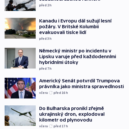
před 2
h
Kanadu i Evropu dál sužují lesní
požáry. V Britské Kolumbii
evakuovali tisíce lidí
před 3
h
Německý ministr po incidentu v
Lipsku varuje před každodenními
hybridními útoky
před 7
h
Americký Senát potvrdil Trumpova
právníka jako ministra spravedlnosti
včera
před 16
h
Do Bulharska pronikl zřejmě
ukrajinský dron, explodoval
kilometr od plynovodu
včera
před 17
h