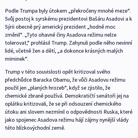
Podle Trumpa byly útokem „překročeny mnohé meze“.
Svůj postoj k syrskému prezidentovi Bašáru Asadovi a k
Sýrii obecně prý americký prezident „hodně moc
změnil“. „Tyto ohavné činy Asadova režimu nelze
tolerovat,“ prohlásil Trump. Zahynuli podle něho nevinní
lidé, včetně žen a dětí, „a dokonce krásných malých
miminek“.
Trump v této souvislosti opět kritizoval svého
předchůdce Baracka Obamu, že vůči Asadovu režimu
použil jen „planých hrozeb“, když se zjistilo, že
chemické zbraně používá. Demokratičtí senátoři jej na
oplátku kritizovali, že se při odsouzení chemického
útoku ani slovem nezmínil o odpovědnosti Ruska, které
jako spojenec Asadova režimu hájí zájmy nynější vlády
této blízkovýchodní země.