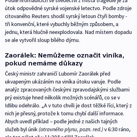
Podle hromadících se svědectví z místa tragédie je za
útok odpovědné syrské vojenské letectvo. Podle zdroje
citovaného Reuters shodil syrský letoun čtyři bomby -
tři konvenční, které vybuchly běžným způsobem, a
jednu, která hlučně neexplodovala. Nad místem dopadu
se ale vytvořil sloup bílého dýmu.
Zaorálek: Nemůžeme označit viníka,
pokud nemáme důkazy
Český ministr zahraničí Lubomír Zaorálek před
ukvapeným ukázáním na viníka útoku varuje. Podle
analýz zpracovaných českými zpravodajskými službami
prý existuje hned několik možných scénářů, co se v
Idlibu odehrálo. „A v tuto chvíli je dost těžké říci, který z
nich je přesný, protože k tomu chybí další informace.
Abych uvedl příklad – podle jedné z našich tajných
služeb byl únik
(otravného plynu, pozn. red.)
v 6:30 ráno,