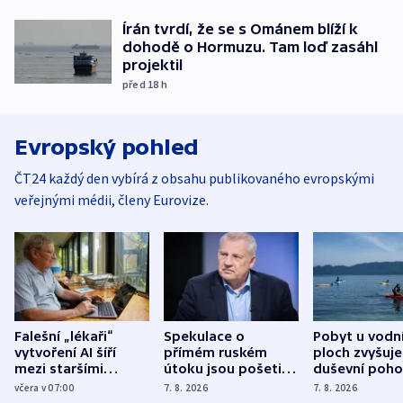
Írán tvrdí, že se s Ománem blíží k
dohodě o Hormuzu. Tam loď zasáhl
projektil
před 18
h
Evropský pohled
ČT24 každý den vybírá z obsahu publikovaného evropskými
veřejnými médii, členy Eurovize.
Falešní „lékaři“
Spekulace o
Pobyt u vodn
vytvoření AI šíří
přímém ruském
ploch zvyšuje
mezi staršími
útoku jsou pošetilé,
duševní poho
Poláky nebezpečné
míní estonský
ukázala
včera v 07:00
7. 8. 2026
7. 8. 2026
zdravotní rady
bezpečnostní
mezinárodní 