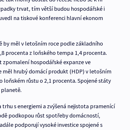
ýpadky trvat, tím větší budou hospodářské i
 uvedl na tiskové konferenci hlavní ekonom
ě by měl v letošním roce podle základního
,8 procenta z loňského tempa 1,4 procenta.
ýt zpomalení hospodářské expanze ve
se měl hrubý domácí produkt (HDP) v letošním
po loňském růstu o 2,1 procenta. Spojené státy
 planetě.
a trhu s energiemi a zvýšená nejistota pramenící
hodě podkopou růst spotřeby domácností,
adále podporují vysoké investice spojené s