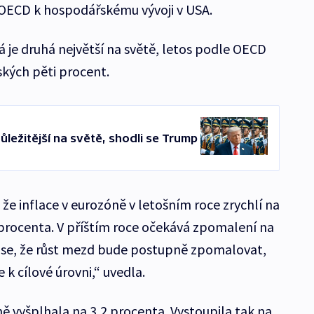
 OECD k hospodářskému vývoji v USA.
 je druhá největší na světě, letos podle OECD
ských pěti procent.
ůležitější na světě, shodli se Trump
e inflace v eurozóně v letošním roce zrychlí na
 procenta. V příštím roce očekává zpomalení na
 se, že růst mezd bude postupně zpomalovat,
e k cílové úrovni,“ uvedla.
ně vyšplhala na 3,2 procenta. Vystoupila tak na