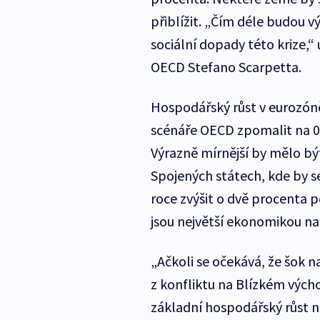
přiblížit. „Čím déle budou v
sociální dopady této krize,“
OECD Stefano Scarpetta.
Hospodářský růst v eurozón
scénáře OECD zpomalit na 0
Výrazně mírnější by mělo b
Spojených státech, kde by 
roce zvýšit o dvě procenta 
jsou největší ekonomikou na
„Ačkoli se očekává, že šok n
z konfliktu na Blízkém výc
základní hospodářský růst n