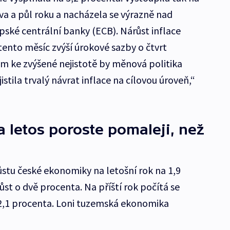
dva a půl roku a nacházela se výrazně nad
ské centrální banky (ECB). Nárůst inflace
tento měsíc zvýší úrokové sazby o čtvrt
m ke zvýšené nejistotě by měnová politika
stila trvalý návrat inflace na cílovou úroveň,“
letos poroste pomaleji, než
ůstu české ekonomiky na letošní rok na 1,9
ůst o dvě procenta. Na příští rok počítá se
2,1 procenta. Loni tuzemská ekonomika