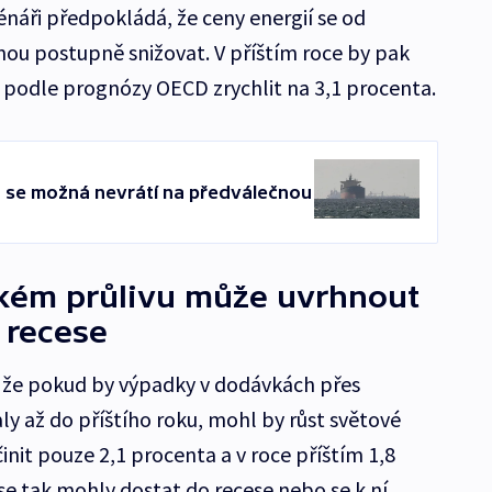
áři předpokládá, že ceny energií se od
nou postupně snižovat. V příštím roce by pak
 podle prognózy OECD zrychlit na 3,1 procenta.
 se možná nevrátí na předválečnou
kém průlivu může uvrhnout
 recese
, že pokud by výpadky v dodávkách přes
y až do příštího roku, mohl by růst světové
nit pouze 2,1 procenta a v roce příštím 1,8
e tak mohly dostat do recese nebo se k ní