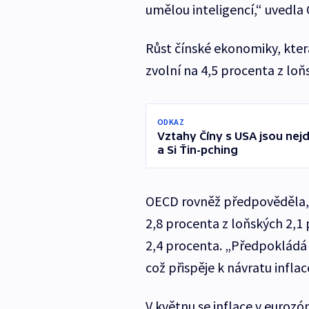
umělou inteligencí,“ uvedla
Růst čínské ekonomiky, která
zvolní na 4,5 procenta z loň
ODKAZ
Vztahy Číny s USA jsou nejd
a Si Ťin-pching
OECD rovněž předpověděla, ž
2,8 procenta z loňských 2,1
2,4 procenta. „Předpokládá
což přispěje k návratu inflac
V květnu se inflace v eurozó