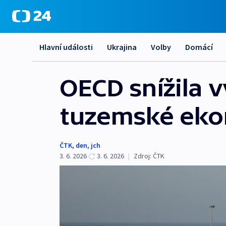
Hlavní události
Ukrajina
Volby
Domácí
OECD snížila v
tuzemské ek
ČTK
,
den
,
jch
3. 6. 2026
3. 6. 2026
|
Zdroj:
ČTK