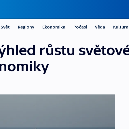
Svět
Regiony
Ekonomika
Počasí
Věda
Kultura
ýhled růstu světové
onomiky