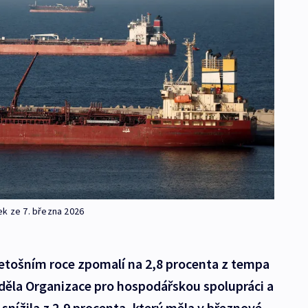
ek ze 7. března 2026
etošním roce zpomalí na 2,8 procenta z tempa
ěděla Organizace pro hospodářskou spolupráci a
snížila z 2,9 procenta, který měla v březnové