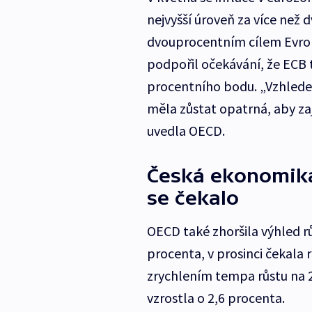
nejvyšší úroveň za více než 
dvouprocentním cílem Evrop
podpořil očekávání, že ECB 
procentního bodu. „Vzhlede
měla zůstat opatrná, aby zaji
uvedla OECD.
Česká ekonomika 
se čekalo
OECD také zhoršila výhled r
procenta, v prosinci čekala r
zrychlením tempa růstu na 
vzrostla o 2,6 procenta.