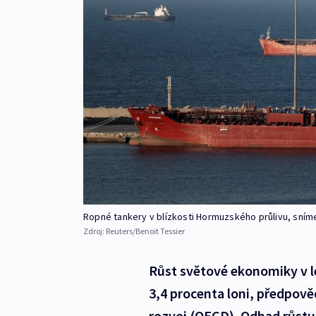
Ropné tankery v blízkosti Hormuzského průlivu, sním
Zdroj:
Reuters/Benoit Tessier
Růst světové ekonomiky v l
3,4 procenta loni, předpov
rozvoj (OECD). Odhad růstu 