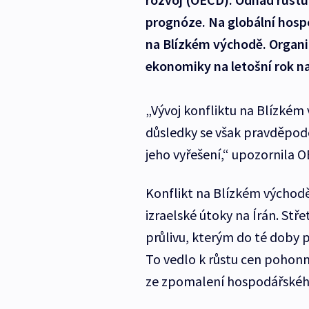
prognóze. Na globální hosp
na Blízkém východě. Organi
ekonomiky na letošní rok na
„Vývoj konfliktu na Blízkém
důsledky se však pravděpodo
jeho vyřešení,“ upozornila 
Konflikt na Blízkém východ
izraelské útoky na Írán. St
průlivu, kterým do té doby 
To vedlo k růstu cen pohon
ze zpomalení hospodářského 