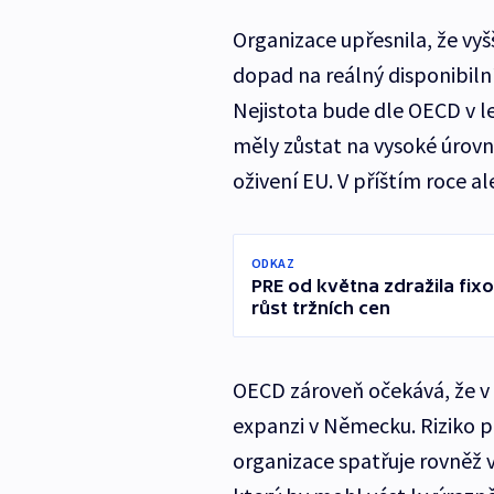
Organizace upřesnila, že vyš
dopad na reálný disponibiln
Nejistota bude dle OECD v l
měly zůstat na vysoké úrovni
oživení EU. V příštím roce al
ODKAZ
PRE od května zdražila fix
růst tržních cen
OECD zároveň očekává, že v p
expanzi v Německu. Riziko 
organizace spatřuje rovněž