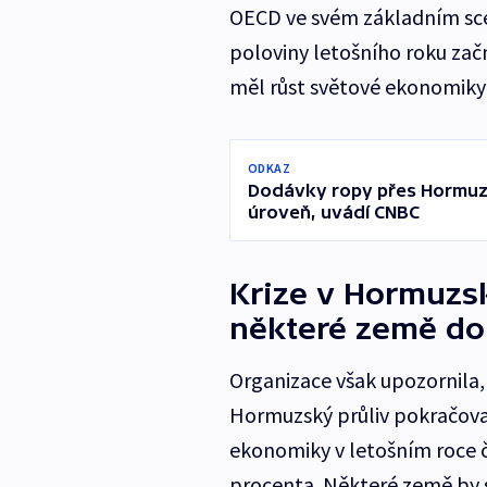
OECD ve svém základním scén
poloviny letošního roku zač
měl růst světové ekonomiky
ODKAZ
Dodávky ropy přes Hormuz
úroveň, uvádí CNBC
Krize v Hormuzs
některé země do
Organizace však upozornila
Hormuzský průliv pokračoval
ekonomiky v letošním roce či
procenta. Některé země by s