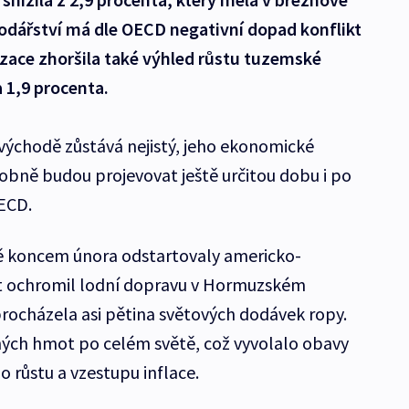
odářství má dle OECD negativní dopad konflikt
zace zhoršila také výhled růstu tuzemské
 1,9 procenta.
 východě zůstává nejistý, jeho ekonomické
bně budou projevovat ještě určitou dobu i po
OECD.
ě koncem února odstartovaly americko-
řet ochromil lodní dopravu v Hormuzském
procházela asi pětina světových dodávek ropy.
ných hmot po celém světě, což vyvolalo obavy
růstu a vzestupu inflace.