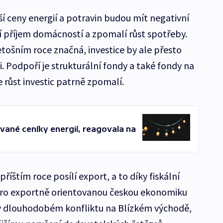
ší ceny energií a potravin budou mít negativní
í příjem domácností a zpomalí růst spotřeby.
etošním roce značná, investice by ale přesto
. Podpoří je strukturální fondy a také fondy na
e růst investic patrně zpomalí.
ované ceníky energií, reagovala na
říštím roce posílí export, a to díky fiskální
pro exportně orientovanou českou ekonomiku
 v dlouhodobém konfliktu na Blízkém východě,