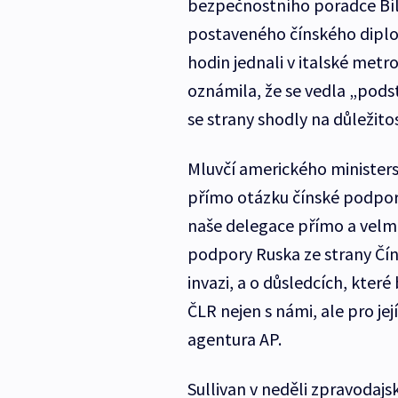
bezpečnostního poradce Bíl
postaveného čínského diplom
hodin jednali v italské metr
oznámila, že se vedla „podst
se strany shodly na důležit
Mluvčí amerického ministerst
přímo otázku čínské podpor
naše delegace přímo a velmi
podpory Ruska ze strany Čín
invazi, a o důsledcích, kter
ČLR nejen s námi, ale pro je
agentura AP.
Sullivan v neděli zpravodaj