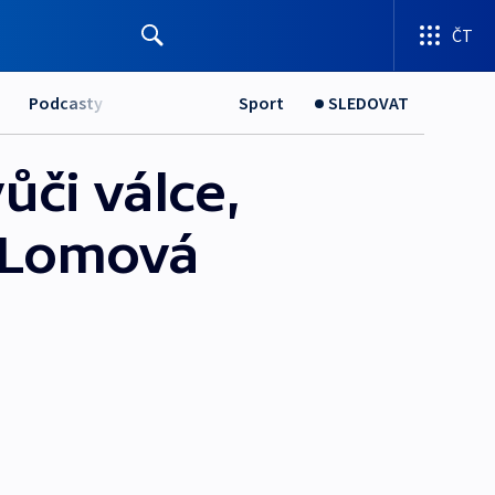
ČT
Podcasty
Sport
SLEDOVAT
ůči válce,
a Lomová