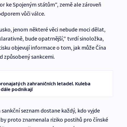
or ke Spojeným státům“, země ale zároveň
odporem vůči válce.
usko, jenom některé věci nebude moci dělat,
arativně, bude opatrnější,“ tvrdí sinoložka,
 tisku objevují informace o tom, jak může Čína
d způsobený sankcemi.
onajatých zahraničních letadel. Kuleba
 dále podnikají
a sankční seznam dostane každý, kdo vyjde
by proto znamenala riziko postihů pro čínské