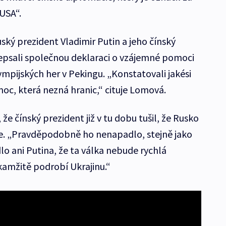
USA“.
ský prezident Vladimir Putin a jeho čínský
epsali společnou deklaraci o vzájemné pomoci
lympijských her v Pekingu. „Konstatovali jakési
oc, která nezná hranic,“ cituje Lomová.
e čínský prezident již v tu dobu tušil, že Rusko
ne. „Pravděpodobně ho nenapadlo, stejně jako
 ani Putina, že ta válka nebude rychlá
kamžitě podrobí Ukrajinu.“