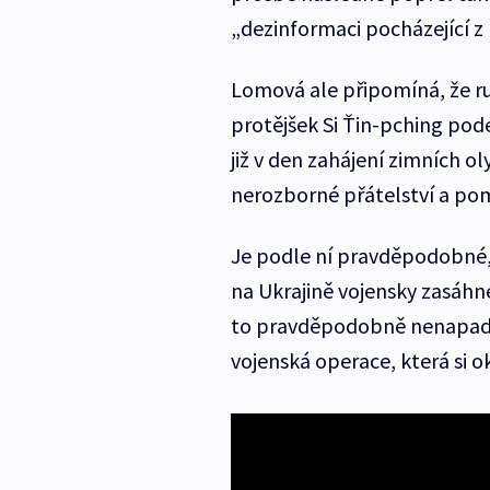
„dezinformaci pocházející z 
Lomová ale připomíná, že ru
protějšek Si Ťin-pching pod
již v den zahájení zimních o
nerozborné přátelství a pom
Je podle ní pravděpodobné, ž
na Ukrajině vojensky zasáh
to pravděpodobně nenapadlo
vojenská operace, která si o