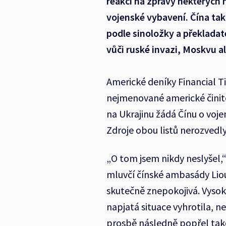
reakci na zprávy některých 
vojenské vybavení. Čína ta
podle sinoložky a překlada
vůči ruské invazi, Moskvu al
Americké deníky Financial 
nejmenované americké činite
na Ukrajinu žádá Čínu o voj
Zdroje obou listů nerozvedl
„O tom jsem nikdy neslyšel,
mluvčí čínské ambasády Liou
skutečně znepokojivá. Vysoko
napjatá situace vyhrotila, 
prosbě následně popřel také 