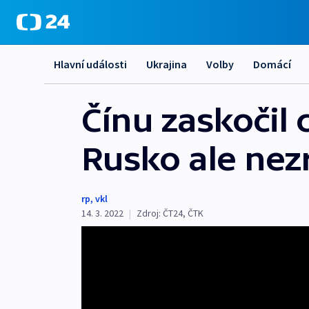
Hlavní události
Ukrajina
Volby
Domácí
Čínu zaskočil 
Rusko ale nez
rp
,
vkl
14. 3. 2022
|
Zdroj:
ČT24
,
ČTK