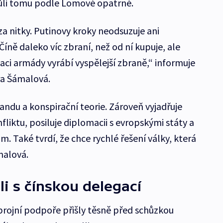
vůli tomu podle Lomové opatrné.
 za nitky. Putinovy kroky neodsuzuje ani
íně daleko víc zbraní, než od ní kupuje, ale
aci armády vyrábí vyspělejší zbraně,“ informuje
ra Šámalová.
andu a konspirační teorie. Zároveň vyjadřuje
iktu, posiluje diplomacii s evropskými státy a
 Také tvrdí, že chce rychlé řešení války, která
malová.
i s čínskou delegací
rojní podpoře přišly těsně před schůzkou