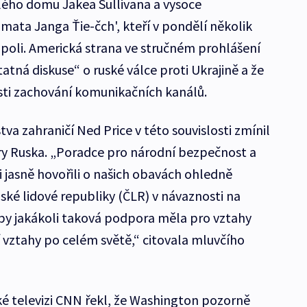
ého domu Jakea Sullivana a vysoce
ata Janga Ťie-čch', kteří v pondělí několik
opoli. Americká strana ve stručném prohlášení
atná diskuse“ o ruské válce proti Ukrajině a že
osti zachování komunikačních kanálů.
va zahraničí Ned Price v této souvislosti zmínil
y Ruska. „Poradce pro národní bezpečnost a
 jasně hovořili o našich obavách ohledně
ské lidové republiky (ČLR) v návaznosti na
é by jakákoli taková podpora měla pro vztahy
jí vztahy po celém světě,“ citovala mluvčího
ské televizi CNN řekl, že Washington pozorně