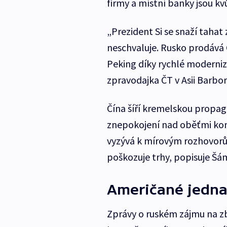
firmy a místní banky jsou k
„Prezident Si se snaží tahat
neschvaluje. Rusko prodává Č
Peking díky rychlé moderniz
zpravodajka ČT v Asii Barbo
Čína šíří kremelskou propag
znepokojení nad oběťmi konfl
vyzývá k mírovým rozhovorům.
poškozuje trhy, popisuje Šá
Američané jednal
Zprávy o ruském zájmu na zb