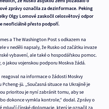
médiích, že Rusko asijskou zemi požádalo o
kové zprávy označila za dezinformace. Peking
telky Olgy Lomové zaskočil celosvětový odpor
e neoficiálně přesto podpoří.
Times a The Washington Post s odkazem na
le v neděli napsaly, že Rusko od začátku invaze
enské vybavení, ale také o hospodářskou pomoc.
y, o jakou vojenskou podporu Moskva žádá.
“ reagoval na informace o žádosti Moskvy
 Pcheng-jü. „Současná situace na Ukrajině je
u prioritou je nyní zabránit tomu, aby se
nebo dokonce vymkla kontrole,“ dodal. Zprávy o
mluvčí čínské diplomacie, který je označil za