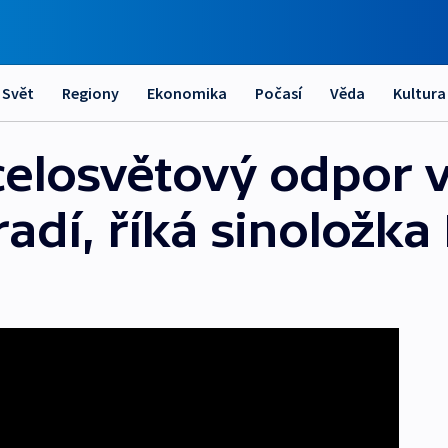
Svět
Regiony
Ekonomika
Počasí
Věda
Kultura
celosvětový odpor v
radí, říká sinoložk