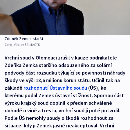
Zdeněk Zemek starší
Zdroj:
Václav Šálek/ČTK
Vrchní soud v Olomouci zrušil v kauze podnikatele
Zdeňka Zemka staršího odsouzeného za solární
podvody část rozsudku týkající se povinnosti náhrady
škody ve výši 18,6 milionu korun státu. Učinil tak na
základě
rozhodnutí Ústavního soudu
(ÚS), ke
kterému podal Zemek ústavní stížnost. Spornou část
výroku krajský soud doplnil k předem schválené
dohodě o vině a trestu, vrchní soud jí poté potvrdil.
Podle ÚS nemohly soudy o škodě rozhodnout za
situace, kdy ji Zemek jasně neakceptoval. Vrchní