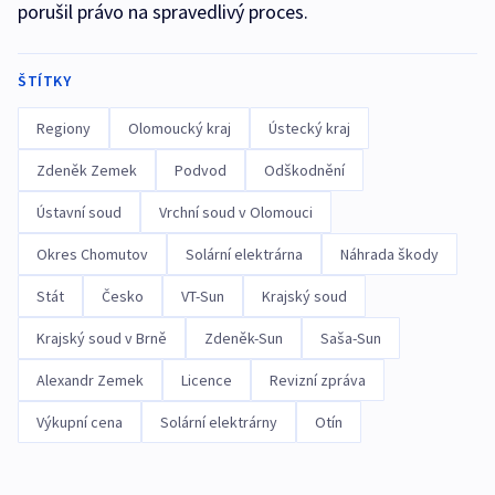
porušil právo na spravedlivý proces.
ŠTÍTKY
Regiony
Olomoucký kraj
Ústecký kraj
Zdeněk Zemek
Podvod
Odškodnění
Ústavní soud
Vrchní soud v Olomouci
Okres Chomutov
Solární elektrárna
Náhrada škody
Stát
Česko
VT-Sun
Krajský soud
Krajský soud v Brně
Zdeněk-Sun
Saša-Sun
Alexandr Zemek
Licence
Revizní zpráva
Výkupní cena
Solární elektrárny
Otín