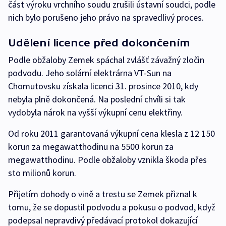
část výroku vrchního soudu zrušili ústavní soudci, podle
nich bylo porušeno jeho právo na spravedlivý proces.
Udělení licence před dokončením
Podle obžaloby Zemek spáchal zvlášť závažný zločin
podvodu. Jeho solární elektrárna VT-Sun na
Chomutovsku získala licenci 31. prosince 2010, kdy
nebyla plně dokončená. Na poslední chvíli si tak
vydobyla nárok na vyšší výkupní cenu elektřiny.
Od roku 2011 garantovaná výkupní cena klesla z 12 150
korun za megawatthodinu na 5500 korun za
megawatthodinu. Podle obžaloby vznikla škoda přes
sto milionů korun.
Přijetím dohody o vině a trestu se Zemek přiznal k
tomu, že se dopustil podvodu a pokusu o podvod, když
podepsal nepravdivý předávací protokol dokazující