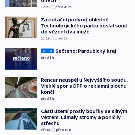
dnech
12:29
před 43
m
Za dotační podvod ohledně
Technologického parku poslal soud
do vězení dva muže
15:19
před 1
h
Sečteno: Pardubický kraj
VIDEO
před 1
h
Rencar neuspěl u Nejvyššího soudu.
Vleklý spor s DPP o reklamní plochu
končí
před 3
h
Částí území prošly bouřky se silným
větrem. Lámaly stromy a poničily
střechu
včera
před 18
h