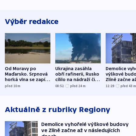
Výběr redakce
Od Moravy po
Ukrajina zasáhla
Demolice vyh
Maďarsko. Srpnová
obří rafinerii, Rusko
výškové budo
horká vlna se zapíše
cílilo na nádraží či
Zlíně začne a
do dějin
autobus
následujících
před 10
m
08:52
před 24
m
12:29
před 43
klimatologie
Aktuálně z rubriky
Regiony
Demolice vyhořelé výškové budovy
ve Zlíně začne až v následujících