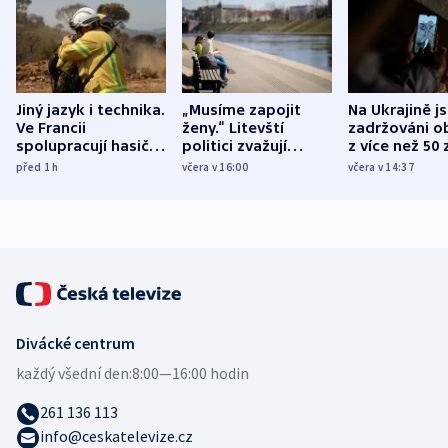
Jiný jazyk i technika.
„Musíme zapojit
Na Ukrajině j
Ve Francii
ženy.“ Litevští
zadržováni o
spolupracují hasiči z
politici zvažují
z více než 50 
různých zemí
dohodu o
Bojovali na s
před 1
h
včera v 16:00
včera v 14:37
demografii
Ruska
Divácké centrum
každý všední den:
8:00—16:00 hodin
261 136 113
info@ceskatelevize.cz