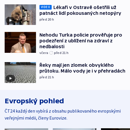
Lékaři v Ostravě ošetřili už
VIDEO
patnáct lidí pokousaných netopýry
před 20
h
Nehodu Turka policie prověřuje pro
podezření z ublížení na zdraví z
nedbalosti
včera
před 21
h
Řeky mají jen zlomek obvyklého
průtoku. Málo vody je i v přehradách
před 21
h
Evropský pohled
ČT24 každý den vybírá z obsahu publikovaného evropskými
veřejnými médii, členy Eurovize.