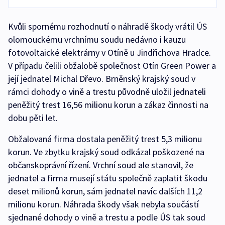
Kvůli spornému rozhodnutí o náhradě škody vrátil ÚS
olomouckému vrchnímu soudu nedávno i kauzu
fotovoltaické elektrárny v Otíně u Jindřichova Hradce.
V případu čelili obžalobě společnost Otín Green Power a
její jednatel Michal Dřevo. Brněnský krajský soud v
rámci dohody o vině a trestu původně uložil jednateli
peněžitý trest 16,56 milionu korun a zákaz činnosti na
dobu pěti let.
Obžalovaná firma dostala peněžitý trest 5,3 milionu
korun. Ve zbytku krajský soud odkázal poškozené na
občanskoprávní řízení. Vrchní soud ale stanovil, že
jednatel a firma musejí státu společně zaplatit škodu
deset milionů korun, sám jednatel navíc dalších 11,2
milionu korun. Náhrada škody však nebyla součástí
sjednané dohody o vině a trestu a podle ÚS tak soud