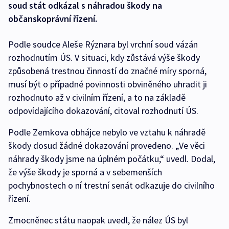
soud stát odkázal s náhradou škody na
občanskoprávní řízení.
Podle soudce Aleše Rýznara byl vrchní soud vázán
rozhodnutím ÚS. V situaci, kdy zůstává výše škody
způsobená trestnou činností do značné míry sporná,
musí být o případné povinnosti obviněného uhradit ji
rozhodnuto až v civilním řízení, a to na základě
odpovídajícího dokazování, citoval rozhodnutí ÚS.
Podle Zemkova obhájce nebylo ve vztahu k náhradě
škody dosud žádné dokazování provedeno. „Ve věci
náhrady škody jsme na úplném počátku,“ uvedl. Dodal,
že výše škody je sporná a v sebemenších
pochybnostech o ní trestní senát odkazuje do civilního
řízení.
Zmocněnec státu naopak uvedl, že nález ÚS byl