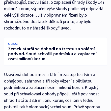
překvapující, znovu žádal o zaplacení úhrady škody 147
milionů korun, výpočet výše škody podle něj odpovídá
celé výši dotace. „Již v přípravném řízení bylo
shromážděno dostatek důkazů pro to, aby bylo
rozhodnuto o náhradě škody,“ uvedl.
ODKAZ
Zemek starší se dohodl na trestu za solární
podvod. Soud schválil podmínku a zaplacení
osmi milionů korun
Uzavřená dohoda mezi státním zastupitelstvím a
obhajobou zahrnovala tři roky vězení s pětiletou
podmínkou a zaplacení osmi milionů korun. Krajský
soud při schvalování dohody připojil ještě povinnost
uhradit státu 18,6 milionu korun, což loni v lednu
potvrdil také olomoucký vrchní soud. Právě spornou