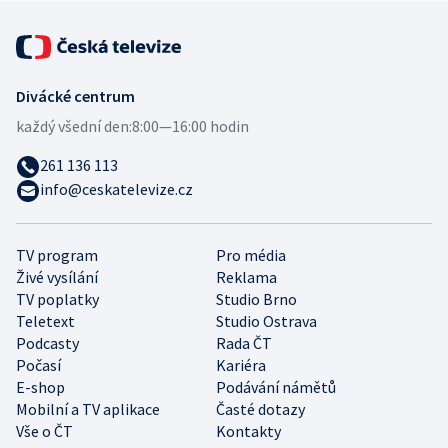
Divácké centrum
každý všední den:
8:00—16:00 hodin
261 136 113
info@ceskatelevize.cz
TV program
Pro média
Živé vysílání
Reklama
TV poplatky
Studio Brno
Teletext
Studio Ostrava
Podcasty
Rada ČT
Počasí
Kariéra
E-shop
Podávání námětů
Mobilní a TV aplikace
Časté dotazy
Vše o ČT
Kontakty