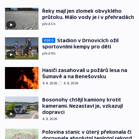
Řeky mají jen zlomek obvyklého
průtoku. Málo vody je i v přehradách
před 5
h
Stadion v Drnovicích ožil
VIDEO
sportovními kempy pro děti
před 9
h
Hasiči zasahovali u požárů lesa na
Šumavě a na Benešovsku
4. 8. 2026
4. 8. 2026
Bosonohy chtějí kamiony krotit
kamerami. Nezastaví je, vzkazují
dopravci
4. 8. 2026
Polovina stanic v úterý překonala či
dorovnala absolutní teplotní rekord