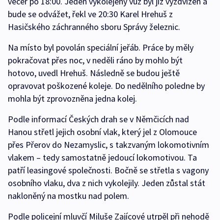
večer po 18:00. Jeden vykolejený vůz byl již vyzdvižen a
bude se odvážet, řekl ve 20:30 Karel Hrehuš z
Hasičského záchranného sboru Správy železnic.
Na místo byl povolán speciální jeřáb. Práce by měly
pokračovat přes noc, v neděli ráno by mohlo být
hotovo, uvedl Hrehuš. Následně se budou ještě
opravovat poškozené koleje. Do nedělního poledne by
mohla být zprovozněna jedna kolej.
Podle informací Českých drah se v Němčicích nad
Hanou střetl jejich osobní vlak, který jel z Olomouce
přes Přerov do Nezamyslic, s takzvaným lokomotivním
vlakem – tedy samostatně jedoucí lokomotivou. Ta
patří leasingové společnosti. Bočně se střetla s vagony
osobního vlaku, dva z nich vykolejily. Jeden zůstal stát
nakloněný na mostku nad polem.
Podle policejní mluvčí Miluše Zajícové utrpěl při nehodě