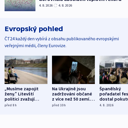
4. 8. 2026
4. 8. 2026
Evropský pohled
ČT24 každý den vybírá z obsahu publikovaného evropskými
veřejnými médii, členy Eurovize.
„Musíme zapojit
Na Ukrajině jsou
Španělský
ženy.“ Litevští
zadržováni občané
pořadatel fes
politici zvažují
z více než 50 zemí.
dostal pokut
dohodu o
Bojovali na straně
nekalé prakti
před 8
h
před 10
h
4. 8. 2026
demografii
Ruska