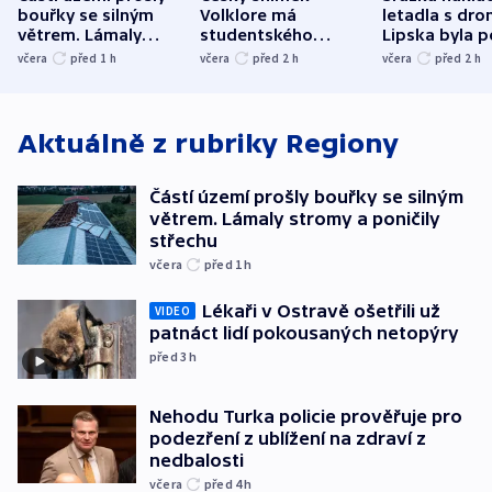
bouřky se silným
Volklore má
letadla s dr
větrem. Lámaly
studentského
Lipska byla p
stromy a poničily
Oscara, zabojuje o
německého mi
včera
před 1
h
včera
před 2
h
včera
před 2
h
střechu
cenu za krátký film
hybridní útok
Aktuálně z rubriky
Regiony
Částí území prošly bouřky se silným
větrem. Lámaly stromy a poničily
střechu
včera
před 1
h
Lékaři v Ostravě ošetřili už
VIDEO
patnáct lidí pokousaných netopýry
před 3
h
Nehodu Turka policie prověřuje pro
podezření z ublížení na zdraví z
nedbalosti
včera
před 4
h