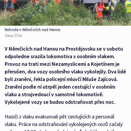
Nehoda v Němčicích nad Hanou
Zdroj:
ČT24
V Němčicích nad Hanou na Prostějovsku se v sobotu
odpoledne srazila lokomotiva s osobním vlakem.
Provoz na trati mezi Nezamyslicemi a Kojetínem je
přerušen, dva vozy osobního vlaku vykolejily. Dva lidé
byli zraněni, řekla policejní mluvčí Miluše Zajícová.
Zranění podle ní utrpěl jeden cestující v osobním
vlaku a strojvedoucí v samotné lokomotivě.
Vykolejené vozy se budou odstraňovat přes noc.
Hasiči z vlaku evakuovali pět cestujících a personál
vlaku. Práce na odstraňování vykolejených vozů začaly