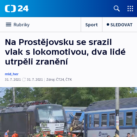
Sport
SLEDOVAT
Rubriky
Na Prostějovsku se srazil
vlak s lokomotivou, dva lidé
utrpěli zranění
mld
,
her
31. 7. 2021
31. 7. 2021
|
Zdroj:
ČT24
,
ČTK