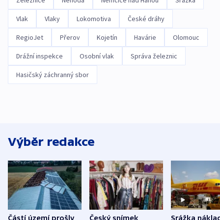
Železnice
Nehoda
Němčice nad Hanou
Srážka
Vlak
Vlaky
Lokomotiva
České dráhy
RegioJet
Přerov
Kojetín
Havárie
Olomouc
Drážní inspekce
Osobní vlak
Správa železnic
Hasičský záchranný sbor
Výběr redakce
Částí území prošly
Český snímek
Srážka nákla