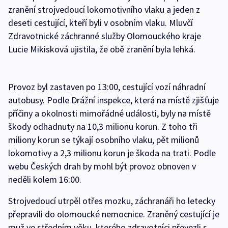
zranění strojvedoucí lokomotivního vlaku a jeden z
deseti cestující, kteří byli v osobním vlaku. Mluvčí
Zdravotnické záchranné služby Olomouckého kraje
Lucie Mikisková ujistila, že obě zranění byla lehká.
Provoz byl zastaven po 13:00, cestující vozí náhradní
autobusy. Podle Drážní inspekce, která na místě zjišťuje
příčiny a okolnosti mimořádné události, byly na místě
škody odhadnuty na 10,3 milionu korun. Z toho tři
miliony korun se týkají osobního vlaku, pět milionů
lokomotivy a 2,3 milionu korun je škoda na trati. Podle
webu Českých drah by mohl být provoz obnoven v
neděli kolem 16:00.
Strojvedoucí utrpěl otřes mozku, záchranáři ho letecky
přepravili do olomoucké nemocnice. Zraněný cestující je
muž ve středním věku, kterého zdravotníci převezli s