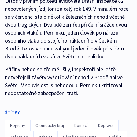
Letos v prvním pololetí evidovala Drážní inspekce 82
nepovolených jízd, loni za celý rok 149. V minulém roce
se v červenci stalo několik železničních nehod včetně
dvou tragických. Dva lidé zemřeli při čelní srážce dvou
osobních vlaků u Perninku, jeden člověk po nárazu
osobního vlaku do stojícího nákladního v Českém
Brodě. Letos v dubnu zahynul jeden člověk při střetu
dvou nákladních vlaků ve Světci na Teplicku.
Příčiny nehod se zřejmě lišily, inspektoři ale ještě
nezveřejnili závěry vyšetřování nehod v Brodě ani ve
Světci. V souvislosti s nehodou u Perninku kritizovali
nedostatečné zabezpečení trati.
ŠTÍTKY
Regiony
Olomoucký kraj
Domácí
Doprava