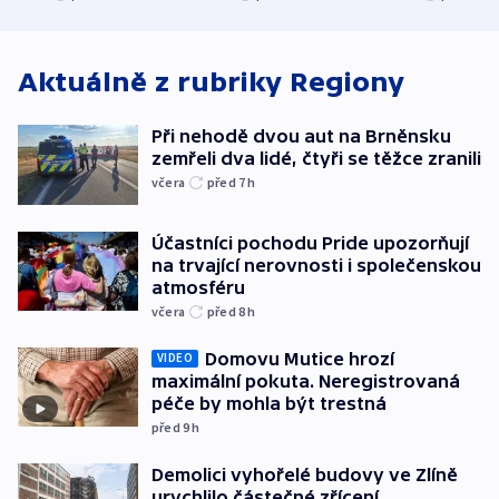
atmosféru
spravedlnosti
od plynovod
Aktuálně z rubriky
Regiony
Při nehodě dvou aut na Brněnsku
zemřeli dva lidé, čtyři se těžce zranili
včera
před 7
h
Účastníci pochodu Pride upozorňují
na trvající nerovnosti i společenskou
atmosféru
včera
před 8
h
Domovu Mutice hrozí
VIDEO
maximální pokuta. Neregistrovaná
péče by mohla být trestná
před 9
h
Demolici vyhořelé budovy ve Zlíně
urychlilo částečné zřícení