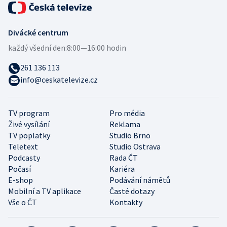
Divácké centrum
každý všední den:
8:00—16:00 hodin
261 136 113
info@ceskatelevize.cz
TV program
Pro média
Živé vysílání
Reklama
TV poplatky
Studio Brno
Teletext
Studio Ostrava
Podcasty
Rada ČT
Počasí
Kariéra
E-shop
Podávání námětů
Mobilní a TV aplikace
Časté dotazy
Vše o ČT
Kontakty