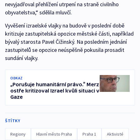
nevyjadřoval přehlížení utrpení na straně civilního
obyvatelstva,“ sdělila mluvčí.
Vyvěšení izraelské vlajky na budově v poslední době
kritizuje zastupitelská opozice městské části, například
bývalý starosta Pavel Čižinský. Na posledním jednání
zastupitelů se opozice neúspěšně pokusila prosadit
sundání vlajky.
ODKAZ
„Porušuje humanitární právo.“ Merz
ostře kritizoval Izrael kvůli situaci v
Gaze
ŠTÍTKY
Regiony
Hlavní město Praha
Praha 1
Aktivisté