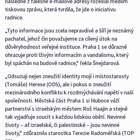
následně z falešné e-mailové adresy rozeslal médiím
tiskovou zprávu, která tvrdila, že jde o iniciativu
radnice.
„Tyto informace jsou zcela nepravdivé a šíří je neznámý
pachatel, jehož čin považujeme za cílený útok na
důvěryhodnost veřejné instituce. Praha 1 se důrazně
ohrazuje proti lživým informacím a vandalismu, který
byl spáchán na budově radnice,“ řekla Šnejdarová.
„Odsuzuji nejen zneužití identity mojí i místostarosty
(Tomáše) Herese (ODS), ale i pokus o zneužití
mezinárodního konfliktu k rozdmýchávání napětí v naší
společnosti. Městská část Praha 1 si hluboce váží
partnerství s izraelským městem Roš Haajin a stejně
tak vyjadřuje soucit s každou lidskou obětí. Nevinné
životy – ať izraelské, či palestinské – jsou nevinné
životy,“ zdůraznila starostka Terezie Radoměřská (TOP