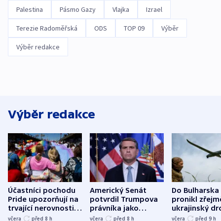
Palestina
Pásmo Gazy
Vlajka
Izrael
Terezie Radoměřská
ODS
TOP 09
Výběr
Výběr redakce
Výběr redakce
Účastníci pochodu
Americký Senát
Do Bulharska
Pride upozorňují na
potvrdil Trumpova
pronikl zřejm
trvající nerovnosti i
právníka jako
ukrajinský dr
společenskou
ministra
explodoval k
včera
před 8
h
včera
před 8
h
včera
před 9
h