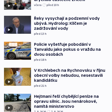
včera
před 10
h
Řeky vysychají a podzemní vody
ubývá. Hydrolog: Klíčem je
zadržování vody
před 13
h
Policie vyšetřuje pobodání v
Tanvaldu jako pokus o vraždu na
dvou osobách
před 18
h
V Krchlebech na Rychnovsku v říjnu
obecní volby nebudou, nesestavili
kandidátku
před 21
h
Hejtmani řeší chybějící peníze na
opravu silnic. Jsou nenárokové,
namítá ministerstvo
7. 8. 2026
7. 8. 2026