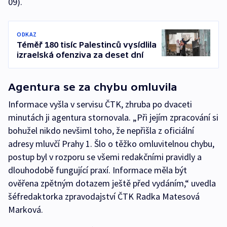
09).
ODKAZ
Téměř 180 tisíc Palestinců vysídlila
izraelská ofenziva za deset dní
Agentura se za chybu omluvila
Informace vyšla v servisu ČTK, zhruba po dvaceti
minutách ji agentura stornovala. „Při jejím zpracování si
bohužel nikdo nevšiml toho, že nepřišla z oficiální
adresy mluvčí Prahy 1. Šlo o těžko omluvitelnou chybu,
postup byl v rozporu se všemi redakčními pravidly a
dlouhodobě fungující praxí. Informace měla být
ověřena zpětným dotazem ještě před vydáním,“ uvedla
šéfredaktorka zpravodajství ČTK Radka Matesová
Marková.