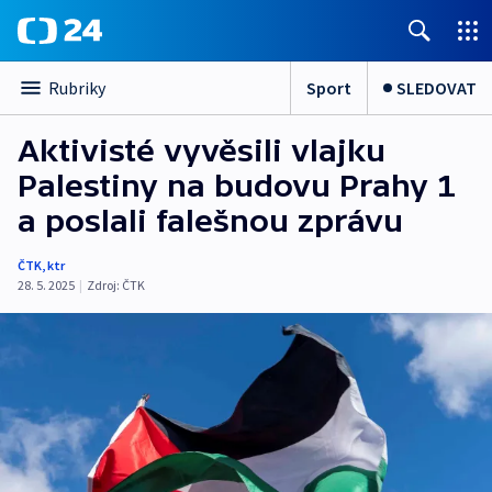
Sport
SLEDOVAT
Rubriky
Aktivisté vyvěsili vlajku
Palestiny na budovu Prahy 1
a poslali falešnou zprávu
ČTK
,
ktr
28. 5. 2025
|
Zdroj:
ČTK