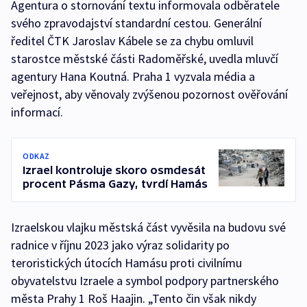
Agentura o stornování textu informovala odběratele
svého zpravodajství standardní cestou. Generální
ředitel ČTK Jaroslav Kábele se za chybu omluvil
starostce městské části Radoměřské, uvedla mluvčí
agentury Hana Koutná. Praha 1 vyzvala média a
veřejnost, aby věnovaly zvýšenou pozornost ověřování
informací.
ODKAZ
Izrael kontroluje skoro osmdesát
procent Pásma Gazy, tvrdí Hamás
Izraelskou vlajku městská část vyvěsila na budovu své
radnice v říjnu 2023 jako výraz solidarity po
teroristických útocích Hamásu proti civilnímu
obyvatelstvu Izraele a symbol podpory partnerského
města Prahy 1 Roš Haajin. „Tento čin však nikdy