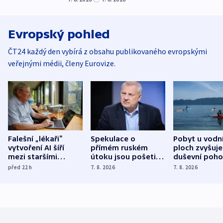
Evropský pohled
ČT24 každý den vybírá z obsahu publikovaného evropskými
veřejnými médii, členy Eurovize.
Falešní „lékaři“
Spekulace o
Pobyt u vodn
vytvoření AI šíří
přímém ruském
ploch zvyšuje
mezi staršími
útoku jsou pošetilé,
duševní poho
Poláky nebezpečné
míní estonský
ukázala
před 22
h
7. 8. 2026
7. 8. 2026
zdravotní rady
bezpečnostní
mezinárodní 
expert