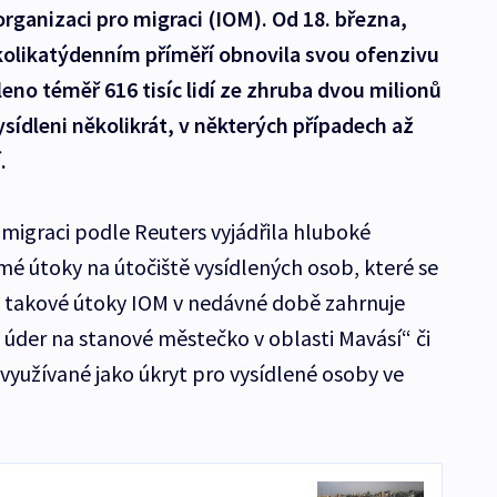
ganizaci pro migraci (IOM). Od 18. března,
kolikatýdenním příměří obnovila svou ofenzivu
eno téměř 616 tisíc lidí ze zhruba dvou milionů
sídleni několikrát, v některých případech až
.
migraci podle Reuters vyjádřila hluboké
mé útoky na útočiště vysídlených osob, které se
i takové útoky IOM v nedávné době zahrnuje
 úder na stanové městečko v oblasti Mavásí“ či
využívané jako úkryt pro vysídlené osoby ve