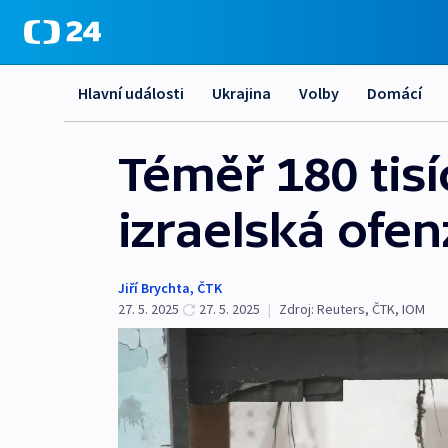
Hlavní události
Ukrajina
Volby
Domácí
Téměř 180 tisí
izraelská ofen
Jiří Brychta
,
ČTK
27. 5. 2025
27. 5. 2025
|
Zdroj:
Reuters
,
ČTK
,
IOM