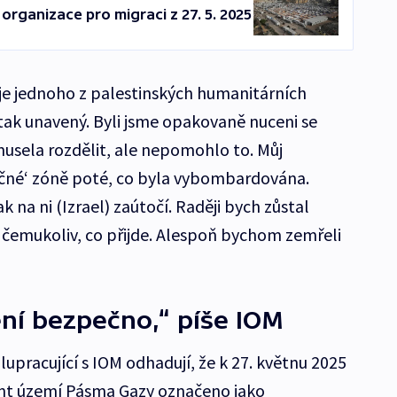
organizace pro migraci z 27. 5. 2025
je jednoho z palestinských humanitárních
tak unavený. Byli jsme opakovaně nuceni se
musela rozdělit, ale nepomohlo to. Můj
čné‘ zóně poté, co byla vybombardována.
 na ni (Izrael) zaútočí. Raději bych zůstal
l čemukoliv, co přijde. Alespoň bychom zemřeli
ní bezpečno,“ píše IOM
upracující s IOM odhadují, že k 27. květnu 2025
ent území Pásma Gazy označeno jako