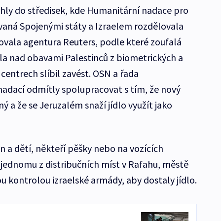
trhly do středisek, kde Humanitární nadace pro
ná Spojenými státy a Izraelem rozdělovala
vala agentura Reuters, podle které zoufalá
žila nad obavami Palestinců z biometrických a
v centrech slíbil zavést. OSN a řada
nadací odmítly spolupracovat s tím, že nový
 a že se Jeruzalém snaží jídlo využít jako
n a dětí, někteří pěšky nebo na vozících
k jednomu z distribučních míst v Rafahu, městě
u kontrolou izraelské armády, aby dostaly jídlo.