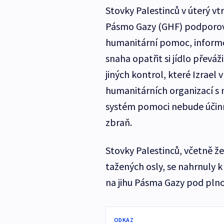
Stovky Palestinců v úterý v
Pásmo Gazy (GHF) podporova
humanitární pomoc, informo
snaha opatřit si jídlo převá
jiných kontrol, které Izrael 
humanitárních organizací s 
systém pomoci nebude účinný
zbraň.
Stovky Palestinců, včetně že
tažených osly, se nahrnuly 
na jihu Pásma Gazy pod plno
ODKAZ