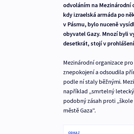
odvoláním na Mezinárodní or
kdy izraelská armáda po ně
v Pásmu, bylo nuceně vysídl
obyvatel Gazy. Mnozí byli vy
desetkrát, stojí v prohlášení
Mezinárodní organizace pro 
znepokojení a odsoudila pří
podle ní staly běžnými. Mez
například „smrtelný letecký
podobný zásah proti „škole 
městě Gaza“.
ODKAZ