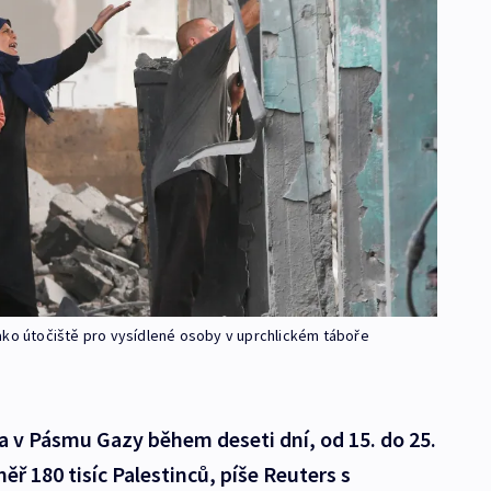
a jako útočiště pro vysídlené osoby v uprchlickém táboře
a v Pásmu Gazy během deseti dní, od 15. do 25.
ěř 180 tisíc Palestinců, píše Reuters s