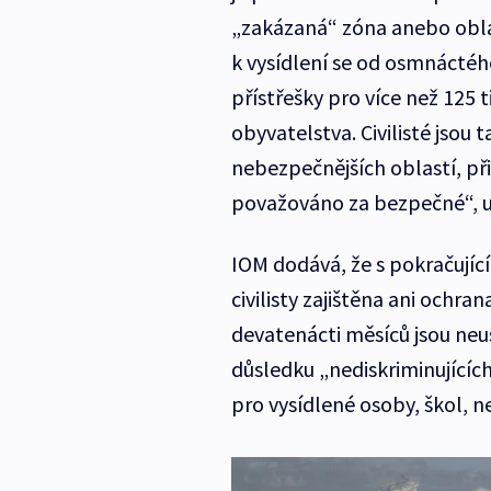
„zakázaná“ zóna anebo oblast
k vysídlení se od osmnáctého
přístřešky pro více než 125 
obyvatelstva. Civilisté jsou 
nebezpečnějších oblastí, p
považováno za bezpečné“, u
IOM dodává, že s pokračují
civilisty zajištěna ani ochra
devatenácti měsíců jsou ne
důsledku „nediskriminujících 
pro vysídlené osoby, škol, 