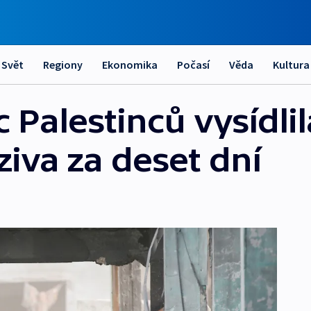
Svět
Regiony
Ekonomika
Počasí
Věda
Kultura
c Palestinců vysídlil
ziva za deset dní