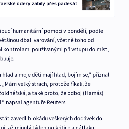
raelské údery zabily přes padesát
tribucí humanitární pomoci v pondělí, podle
většinou dbali varování, včetně toho od
 kontrolami používanými při vstupu do míst,
buuje.
 hlad a moje děti mají hlad, bojím se,“ přiznal
 „Mám velký strach, protože říkali, že
e žoldnéřská, a také proto, že odboj (Hamás)
,“ napsal agentuře Reuters.
 stát zavedl blokádu veškerých dodávek do
il až minulý týden po kritice a nátlaku