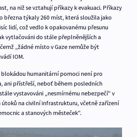
, na niž se vztahují příkazy k evakuaci. Příkazy
 března týkaly 260 míst, která sloužila jako
tisíc lidí, což vedlo k opakovanému přesunu
tak vytlačováni do stále přeplněnějších a
řičemž „žádné místo v Gaze nemůže být
vádí IOM.
cí blokádou humanitární pomoci není pro
na, ani přístřeší, neboť během posledních
ustále vystavováni „nesmírnému nebezpečí“ v
útoků na civilní infrastrukturu, včetně zařízení
nemocnic a stanových městeček“.