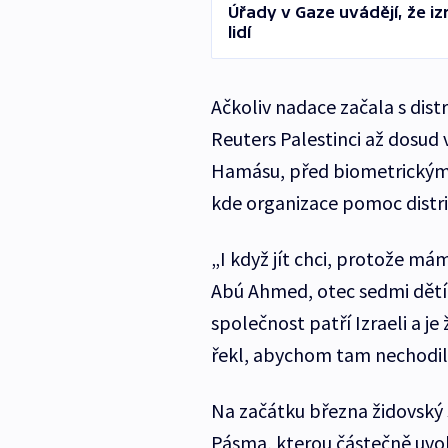
Úřady v Gaze uvádějí, že iz
lidí
Ačkoliv nadace začala s dis
Reuters Palestinci až dosud 
Hamásu, před biometrickými
kde organizace pomoc distri
„I když jít chci, protože mám
Abú Ahmed, otec sedmi dětí.
společnost patří Izraeli a j
řekl, abychom tam nechodili
Na začátku března židovský
Pásma, kterou částečně uvoln