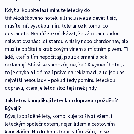
Když si koupíte last minute letecky do
tříhvězdičkového hotelu all inclusive za devět tisíc,
musíte mít vysokou míru tolerance k tomu, co
dostanete. Nemůžete očekávat, že vám tam budou
nalévat dvanáct let starou whisky nebo chardonnay, ale
musíte počítat s krabicovým vínem a místním pivem. Ti
lidé, kteří s tím nepočítají, jsou zklamaní a pak
reklamují. Stává se samozřejmě, že CK vymění hotel, a
to je chyba a lidé mají právo na reklamaci, a to jsou asi
největší nesoulady – pokud tedy pominu leteckou
dopravu, která je letos složitější než jindy.
Jak letos komplikují leteckou dopravu zpoždění?
Bývají?
Bývají zpožděné lety, komplikuje to život všem, i
leteckým společnostem, nejen lidem a cestovním
kancelářím. Na druhou stranu s tím vším, co se