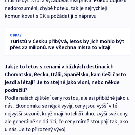
musíte být tvrdí a vyžadovat svá práva. Pokud dojde k
nedorozumění, chybě hotelu, tak je nejrychleji
komunikovat s CK a požádat ji o nápravu.
ODKAZ
Turistů v Česku přibývá, letos by jich mohlo být
přes 22 milionů. Ne všechna místa to vítají
Jak je to letos s cenami v blízkých destinacích
Chorvatsku, Řecku, Itálii, Španělsku, kam Češi často
jezdí a létají? Je to stejné jako vloni, nebo někde
podražili?
Podle našich zjištění ceny rostou, ale asi přibližně jako u
nás. Ekonomika se nějak vyvíjí, ceny jsou vyšší v té
nejvyšší sezoně, když mají hoteliéři plno, zvýší své ceny,
ale generálně se dá říci, že ceny mírně stoupají tak jako
u nás. Je to přirozený vývoj.