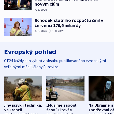
novým clům
4. 8. 2026
Schodek státního rozpočtu činil v
červenci 176,6 miliardy
3. 8. 2026
3. 8. 2026
Evropský pohled
ČT24 každý den vybírá z obsahu publikovaného evropskými
veřejnými médii, členy Eurovize.
Jiný jazyk i technika.
„Musíme zapojit
Na Ukrajině j
Ve Francii
ženy.“ Litevští
zadržováni o