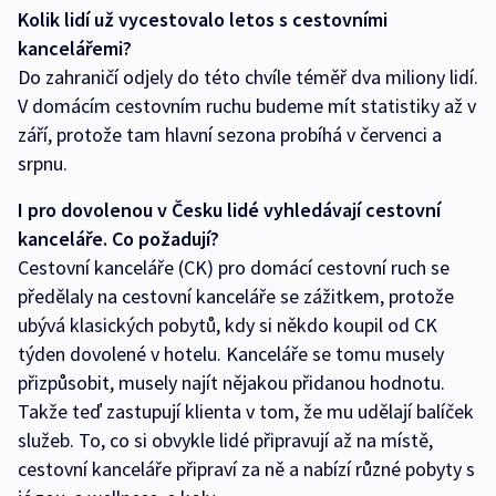
Kolik lidí už vycestovalo letos s cestovními
kancelářemi?
Do zahraničí odjely do této chvíle téměř dva miliony lidí.
V domácím cestovním ruchu budeme mít statistiky až v
září, protože tam hlavní sezona probíhá v červenci a
srpnu.
I pro dovolenou v Česku lidé vyhledávají cestovní
kanceláře. Co požadují?
Cestovní kanceláře (CK) pro domácí cestovní ruch se
předělaly na cestovní kanceláře se zážitkem, protože
ubývá klasických pobytů, kdy si někdo koupil od CK
týden dovolené v hotelu. Kanceláře se tomu musely
přizpůsobit, musely najít nějakou přidanou hodnotu.
Takže teď zastupují klienta v tom, že mu udělají balíček
služeb. To, co si obvykle lidé připravují až na místě,
cestovní kanceláře připraví za ně a nabízí různé pobyty s