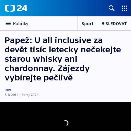
Sport
SLEDOVAT
Rubriky
Papež: U all inclusive za
devět tisíc letecky nečekejte
starou whisky ani
chardonnay. Zájezdy
vybírejte pečlivě
mor
5. 8. 2019
|
Zdroj:
ČT24