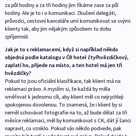
za půl hodiny a za tři hodiny jim říkáme zase za půl
hodiny. Ale je to i o komunikaci. Zkušení delegáti,
průvodci, cestovní kanceláře umí komunikovat se svými
klienty tak, aby jim nějakým způsobem tu dobu
zpříjemnili.
Jak je to s reklamacemi, když si například někdo
objedná podle katalogu v ČR hotel čtyřhvězdičkový,
zaplatí ho, přijede na místo, a ten hotel má jen tři
hvězdičky?
Pokud to jsou oficiální klasifikace, tak klient má na
reklamaci právo. A myslím si, že každá by měla
směřovat k jednomu cíli, aby klient měl co nejrychleji
spokojenou dovolenou. To znamená, že i klient by si
neměl schovávat fotografie na to, až bude dělat za tři
měsíce reklamaci, měl by komunikovat s CK, dát jí šanci
napravit, co vzniklo. Pokud vás někdo podvede, pak