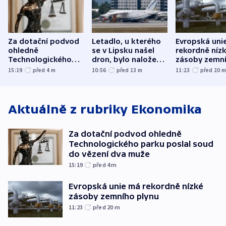
Za dotační podvod
Letadlo, u kterého
Evropská uni
ohledně
se v Lipsku našel
rekordně níz
Technologického
dron, bylo naložené
zásoby zemn
parku poslal soud
municí, píší média
plynu
15:19
před 4
m
10:56
před 13
m
11:23
před 20
do vězení dva muže
Aktuálně z rubriky
Ekonomika
Za dotační podvod ohledně
Technologického parku poslal soud
do vězení dva muže
15:19
před 4
m
Evropská unie má rekordně nízké
zásoby zemního plynu
11:23
před 20
m