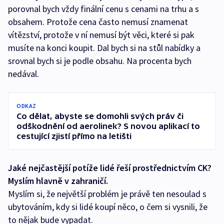
porovnal bych vždy finální cenu s cenami na trhu a s
obsahem. Protože cena často nemusí znamenat
vítězství, protože v ní nemusí být věci, které si pak
musíte na konci koupit. Dal bych si na stůl nabídky a
srovnal bych si je podle obsahu. Na procenta bych
nedával.
ODKAZ
Co dělat, abyste se domohli svých práv či
odškodnění od aerolinek? S novou aplikací to
cestující zjistí přímo na letišti
Jaké nejčastější potíže lidé řeší prostřednictvím CK?
Myslím hlavně v zahraničí.
Myslím si, že největší problém je právě ten nesoulad s
ubytováním, kdy si lidé koupí něco, o čem si vysnili, že
to nějak bude vypadat.