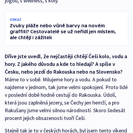
jógou, s wellness, s koly.
ODKAZ
Zvuky pláže nebo vůně barvy na novém
graffiti? Cestovatelé se už neřídí jen místem,
ale chtějí i zážitek
Dříve jste uvedl, že nejčastěji chtějí Češi kolo, vodu a
hory. Z jakého důvodu a kde to hledají? A spíše v
Česku, nebo jezdí do Rakouska nebo na Slovensko?
Máme to v sobě. Milujeme hory a vodu. A pokud to
najdeme v jednom, tak jsme velmi spokojení. Proto lidé
v poslední době hodně cestují do Rakouska. Údolí,
která jsou zaplněná jezery, se Čechy jen hemží, a pro
Rakušany jsme velmi silnou národností. Skoro šedesát
procent jejich obsazenosti tvoří Češi.
Stejně tak je to v českých horách, byl jsem tento víkend