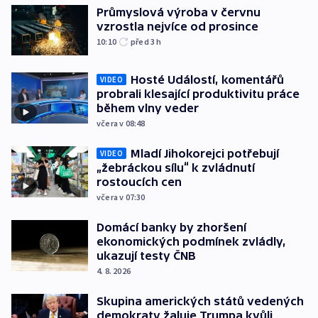
Průmyslová výroba v červnu
vzrostla nejvíce od prosince
10:10
před 3
h
Hosté Událostí, komentářů
VIDEO
probrali klesající produktivitu práce
během vlny veder
včera v 08:48
Mladí Jihokorejci potřebují
VIDEO
„žebráckou sílu“ k zvládnutí
rostoucích cen
včera v 07:30
Domácí banky by zhoršení
ekonomických podmínek zvládly,
ukazují testy ČNB
4. 8. 2026
Skupina amerických států vedených
demokraty žaluje Trumpa kvůli