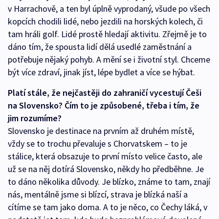
v Harrachově, a ten byl úplně vyprodaný, všude po všech
kopcích chodili lidé, nebo jezdili na horských kolech, či
tam hráli golf. Lidé prostě hledají aktivitu. Zřejmě je to
dáno tím, že spousta lidí dělá usedlé zaměstnání a
potřebuje nějaký pohyb. A mění se i životní styl. Chceme
být více zdraví, jinak jíst, lépe bydlet a více se hýbat.
Platí stále, že nejčastěji do zahraničí vycestují Češi
na Slovensko? Čím to je způsobené, třeba i tím, že
jim rozumíme?
Slovensko je destinace na prvním až druhém místě,
vždy se to trochu převaluje s Chorvatskem – to je
stálice, která obsazuje to první místo velice často, ale
už se na něj dotírá Slovensko, někdy ho předběhne. Je
to dáno několika důvody. Je blízko, známe to tam, znají
nás, mentálně jsme si blízcí, strava je blízká naší a
cítíme se tam jako doma. A to je něco, co Čechy láká, v