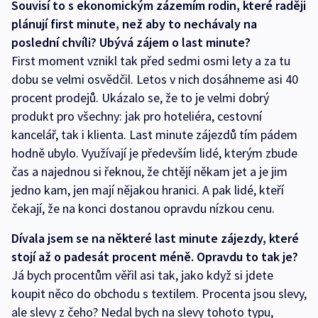
Souvisí to s ekonomickým zázemím rodin, které raději
plánují first minute, než aby to nechávaly na
poslední chvíli? Ubývá zájem o last minute?
First moment vznikl tak před sedmi osmi lety a za tu
dobu se velmi osvědčil. Letos v nich dosáhneme asi 40
procent prodejů. Ukázalo se, že to je velmi dobrý
produkt pro všechny: jak pro hoteliéra, cestovní
kancelář, tak i klienta. Last minute zájezdů tím pádem
hodně ubylo. Využívají je především lidé, kterým zbude
čas a najednou si řeknou, že chtějí někam jet a je jim
jedno kam, jen mají nějakou hranici. A pak lidé, kteří
čekají, že na konci dostanou opravdu nízkou cenu.
Dívala jsem se na některé last minute zájezdy, které
stojí až o padesát procent méně. Opravdu to tak je?
Já bych procentům věřil asi tak, jako když si jdete
koupit něco do obchodu s textilem. Procenta jsou slevy,
ale slevy z čeho? Nedal bych na slevy tohoto typu,