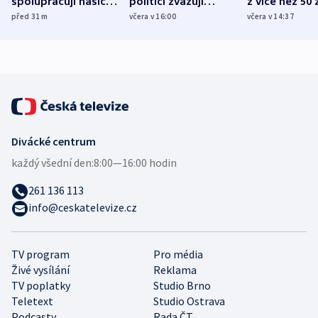
spolupracují hasiči z
politici zvažují
z více než 50 
různých zemí
dohodu o
Bojovali na s
před 31
m
včera v 16:00
včera v 14:37
demografii
Ruska
Divácké centrum
každý všední den:
8:00—16:00 hodin
261 136 113
info@ceskatelevize.cz
TV program
Pro média
Živé vysílání
Reklama
TV poplatky
Studio Brno
Teletext
Studio Ostrava
Podcasty
Rada ČT