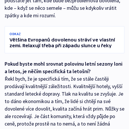
podstatě jet tam, kde bude bezproblémová dovolená,
kde – když se něco semele – můžu se kdykoliv vrátit
zpátky a kde mi rozumí.
ODKAZ
Většina Evropanů dovolenou stráví ve vlastní
zemi. Relaxují třeba při západu slunce u řeky
Pokud byste mohl srovnat polovinu letní sezony loni
a letos, je něčím specifická ta letošní?
Řekl bych, že je specifická tím, že se stále častěji
prodávají kvalitnější záležitosti. Kvalitnější hotely, vyšší
standard letecké dopravy. Tlak na kvalitu se zvyšuje. Je
to dáno ekonomikou a tím, že lidé si chtějí na své
dovolené více dovolit, kvalita začíná hrát prim. Nůžky se
ale rozevírají. Je část komunity, která vždy půjde po
ceně, protože prostě na to nemá, a to není žádná