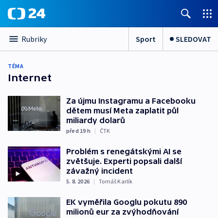
Sport
SLEDOVAT
Rubriky
TÉMA
Internet
Za újmu Instagramu a Facebooku
dětem musí Meta zaplatit půl
miliardy dolarů
před 19
h
|
ČTK
Problém s renegátskými AI se
zvětšuje. Experti popsali další
závažný incident
5. 8. 2026
|
Tomáš Karlík
EK vyměřila Googlu pokutu 890
milionů eur za zvýhodňování