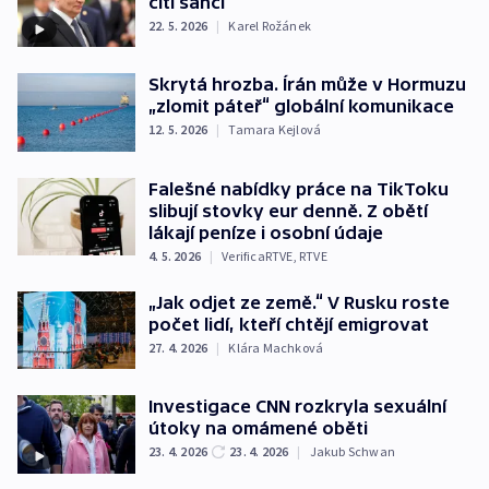
cítí šanci
22. 5. 2026
|
Karel Rožánek
Skrytá hrozba. Írán může v Hormuzu
„zlomit páteř“ globální komunikace
12. 5. 2026
|
Tamara Kejlová
Falešné nabídky práce na TikToku
slibují stovky eur denně. Z obětí
lákají peníze i osobní údaje
4. 5. 2026
|
VerificaRTVE
,
RTVE
„Jak odjet ze země.“ V Rusku roste
počet lidí, kteří chtějí emigrovat
27. 4. 2026
|
Klára Machková
Investigace CNN rozkryla sexuální
útoky na omámené oběti
23. 4. 2026
23. 4. 2026
|
Jakub Schwan