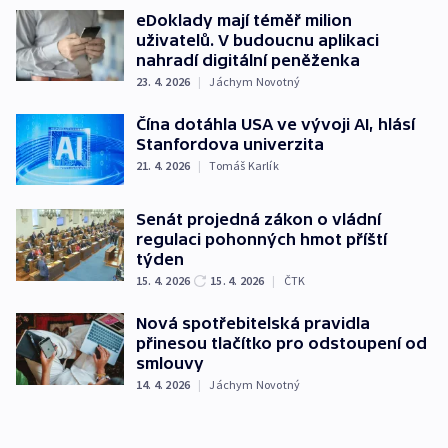
eDoklady mají téměř milion
uživatelů. V budoucnu aplikaci
nahradí digitální peněženka
23. 4. 2026
|
Jáchym Novotný
Čína dotáhla USA ve vývoji AI, hlásí
Stanfordova univerzita
21. 4. 2026
|
Tomáš Karlík
Senát projedná zákon o vládní
regulaci pohonných hmot příští
týden
15. 4. 2026
15. 4. 2026
|
ČTK
Nová spotřebitelská pravidla
přinesou tlačítko pro odstoupení od
smlouvy
14. 4. 2026
|
Jáchym Novotný