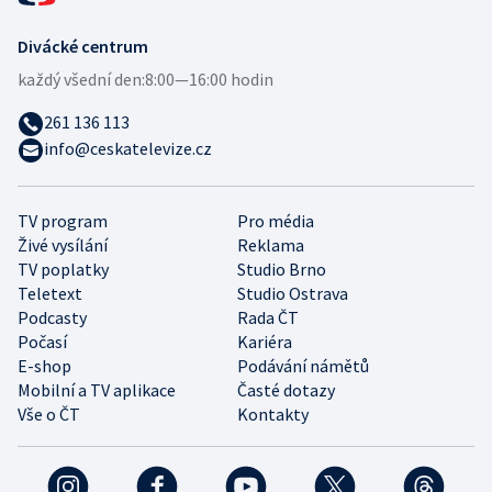
Divácké centrum
každý všední den:
8:00—16:00 hodin
261 136 113
info@ceskatelevize.cz
TV program
Pro média
Živé vysílání
Reklama
TV poplatky
Studio Brno
Teletext
Studio Ostrava
Podcasty
Rada ČT
Počasí
Kariéra
E-shop
Podávání námětů
Mobilní a TV aplikace
Časté dotazy
Vše o ČT
Kontakty