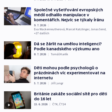
Společné vyšetřování evropských
médií odhalilo manipulace v
komentářích. Nejvíc se týkaly Íránu
9. 7. 2026
|
Eva Wackenreutherová
,
Marcel Katzlinger
,
Jonas Send
,
+27 dalších
Dá se žárlit na umělou inteligenci?
Podle kanadského výzkumu ano
8. 7. 2026
|
Tomáš Karlík
Děti mohou podle psychologů o
prázdninách víc experimentovat na
internetu
5. 7. 2026
|
Jiří Langr
Británie zakáže sociální sítě pro děti
do 16 let
15. 6. 2026
|
ČTK
,
ČT24