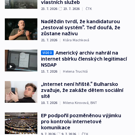
vlastních služeb
23. 7. 2026
23. 7. 2026
|
ČTK
Naděždin tvrdí, že kandidaturou
„testoval systém“. Teď doufá, že
zůstane naživu
21. 7. 2026
|
Klára Machková
Americký archiv nahrál na
VIDEO
internet sbírku členských legitimací
NSDAP
15. 7. 2026
|
Helena Truchlá
„Internet není hřiště.“ Bulharsko
zvažuje, že zakáže dětem sociální
sítě
10. 7. 2026
|
Milena Kirovová
,
BNT
EP podpořil pozměněnou výjimku
pro kontrolu internetové
komunikace
9. 7. 2026
9. 7. 2026
|
ČTK