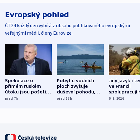
Evropský pohled
ČT24 každý den vybírá z obsahu publikovaného evropskými
veřejnými médii, členy Eurovize.
Spekulace o
Pobyt u vodních
Jiný jazyk i t
přímém ruském
ploch zvyšuje
Ve Francii
útoku jsou pošetilé,
duševní pohodu,
spolupracují h
míní estonský
ukázala
různých zemí
před 7
h
před 17
h
6. 8. 2026
bezpečnostní
mezinárodní studie
expert