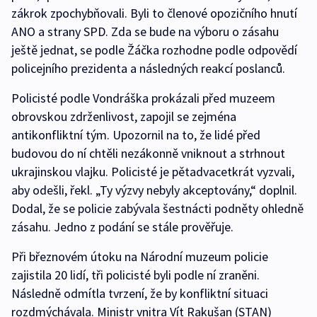
zákrok zpochybňovali. Byli to členové opozičního hnutí
ANO a strany SPD. Zda se bude na výboru o zásahu
ještě jednat, se podle Žáčka rozhodne podle odpovědí
policejního prezidenta a následných reakcí poslanců.
Policisté podle Vondráška prokázali před muzeem
obrovskou zdrženlivost, zapojil se zejména
antikonfliktní tým. Upozornil na to, že lidé před
budovou do ní chtěli nezákonně vniknout a strhnout
ukrajinskou vlajku. Policisté je pětadvacetkrát vyzvali,
aby odešli, řekl. „Ty výzvy nebyly akceptovány,“ doplnil.
Dodal, že se policie zabývala šestnácti podněty ohledně
zásahu. Jedno z podání se stále prověřuje.
Při březnovém útoku na Národní muzeum policie
zajistila 20 lidí, tři policisté byli podle ní zraněni.
Následně odmítla tvrzení, že by konfliktní situaci
rozdmýchávala. Ministr vnitra Vít Rakušan (STAN)