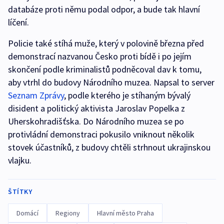
databáze proti němu podal odpor, a bude tak hlavní
líčení.
Policie také stíhá muže, který v polovině března před
demonstrací nazvanou Česko proti bídě i po jejím
skončení podle kriminalistů podněcoval dav k tomu,
aby vtrhl do budovy Národního muzea. Napsal to server
Seznam Zprávy
, podle kterého je stíhaným bývalý
disident a politický aktivista Jaroslav Popelka z
Uherskohradišťska. Do Národního muzea se po
protivládní demonstraci pokusilo vniknout několik
stovek účastníků, z budovy chtěli strhnout ukrajinskou
vlajku.
ŠTÍTKY
Domácí
Regiony
Hlavní město Praha