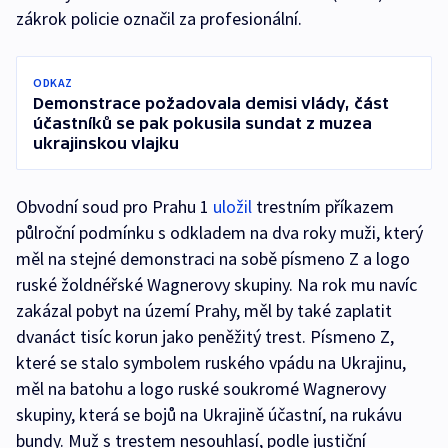
zákrok policie označil za profesionální.
ODKAZ
Demonstrace požadovala demisi vlády, část
účastníků se pak pokusila sundat z muzea
ukrajinskou vlajku
Obvodní soud pro Prahu 1
uložil
trestním příkazem
půlroční podmínku s odkladem na dva roky muži, který
měl na stejné demonstraci na sobě písmeno Z a logo
ruské žoldnéřské Wagnerovy skupiny. Na rok mu navíc
zakázal pobyt na území Prahy, měl by také zaplatit
dvanáct tisíc korun jako peněžitý trest. Písmeno Z,
které se stalo symbolem ruského vpádu na Ukrajinu,
měl na batohu a logo ruské soukromé Wagnerovy
skupiny, která se bojů na Ukrajině účastní, na rukávu
bundy. Muž s trestem nesouhlasí, podle justiční