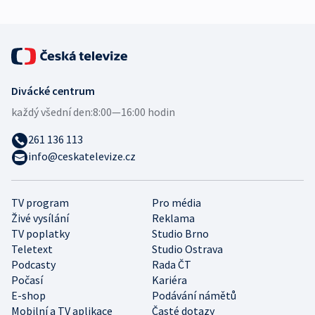
Divácké centrum
každý všední den:
8:00—16:00 hodin
261 136 113
info@ceskatelevize.cz
TV program
Pro média
Živé vysílání
Reklama
TV poplatky
Studio Brno
Teletext
Studio Ostrava
Podcasty
Rada ČT
Počasí
Kariéra
E-shop
Podávání námětů
Mobilní a TV aplikace
Časté dotazy