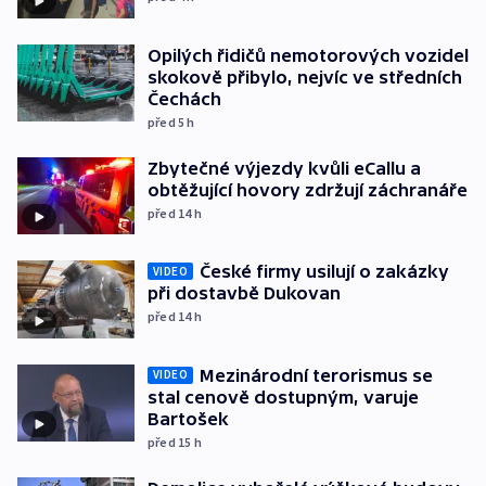
Opilých řidičů nemotorových vozidel
skokově přibylo, nejvíc ve středních
Čechách
před 5
h
Zbytečné výjezdy kvůli eCallu a
obtěžující hovory zdržují záchranáře
před 14
h
České firmy usilují o zakázky
VIDEO
při dostavbě Dukovan
před 14
h
Mezinárodní terorismus se
VIDEO
stal cenově dostupným, varuje
Bartošek
před 15
h