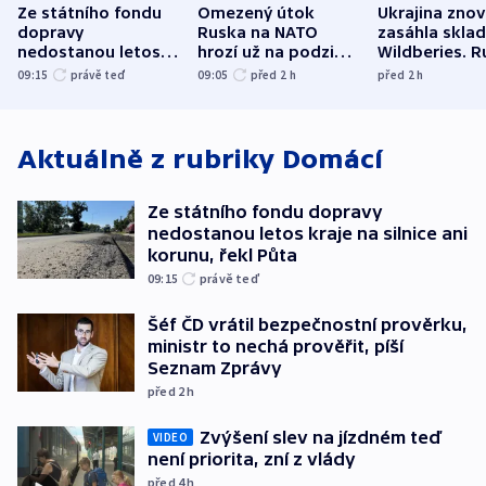
Ze státního fondu
Omezený útok
Ukrajina zno
dopravy
Ruska na NATO
zasáhla skla
nedostanou letos
hrozí už na podzim,
Wildberies. 
kraje na silnice ani
varují tajné služby
útočili v Cha
09:15
právě teď
09:05
před 2
h
před 2
h
korunu, řekl Půta
USA
oblasti
Aktuálně z rubriky
Domácí
Ze státního fondu dopravy
nedostanou letos kraje na silnice ani
korunu, řekl Půta
09:15
právě teď
Šéf ČD vrátil bezpečnostní prověrku,
ministr to nechá prověřit, píší
Seznam Zprávy
před 2
h
Zvýšení slev na jízdném teď
VIDEO
není priorita, zní z vlády
před 4
h