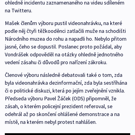
ohledně incidentu zaznamenaného na videu sdíleném
na Twitteru.
Mašek členům výboru pustil videonahrávku, na které
podle něj čtyři těžkooděnci zatlačili muže na schodišti
Národního muzea do rohu a napadli ho. Nebylo přitom
jasné, čeho se dopustil. Poslanec proto požádal, aby
Vondrášek odpověděl na otázky ohledně jednotného
vedení zásahu či důvodů pro nařízení zákroku.
Členové výboru následně debatovali také o tom, zda
byla videonahrávka dezinformační, zda byla sestříhána
či o politické diskuzi, která po jejím zveřejnění vznikla.
Předseda výboru Pavel Žáček (ODS) připomněl, že
zásah, o kterém policejní prezident referoval, se
odehrál až po skončení ohlášené demonstrace a na
místě, na kterém nebyl protest nahlášen.