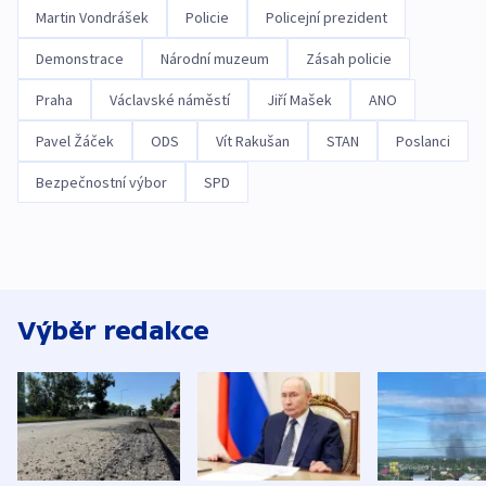
Martin Vondrášek
Policie
Policejní prezident
Demonstrace
Národní muzeum
Zásah policie
Praha
Václavské náměstí
Jiří Mašek
ANO
Pavel Žáček
ODS
Vít Rakušan
STAN
Poslanci
Bezpečnostní výbor
SPD
Výběr redakce