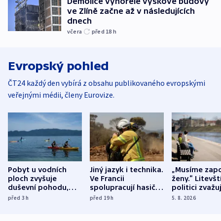
Demolice vyhořelé výškové budovy
ve Zlíně začne až v následujících
dnech
včera
před 18
h
Evropský pohled
ČT24 každý den vybírá z obsahu publikovaného evropskými
veřejnými médii, členy Eurovize.
Pobyt u vodních
Jiný jazyk i technika.
„Musíme zapo
ploch zvyšuje
Ve Francii
ženy.“ Litevšt
duševní pohodu,
spolupracují hasiči z
politici zvažuj
ukázala
různých zemí
dohodu o
před 3
h
před 19
h
5. 8. 2026
mezinárodní studie
demografii