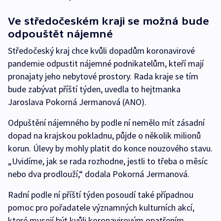
Ve středočeském kraji se možná bude
odpouštět nájemné
Středočeský kraj chce kvůli dopadům koronavirové
pandemie odpustit nájemné podnikatelům, kteří mají
pronajaty jeho nebytové prostory. Rada kraje se tím
bude zabývat příští týden, uvedla to hejtmanka
Jaroslava Pokorná Jermanová (ANO).
Odpuštění nájemného by podle ní nemělo mít zásadní
dopad na krajskou pokladnu, půjde o několik milionů
korun. Úlevy by mohly platit do konce nouzového stavu.
„Uvidíme, jak se rada rozhodne, jestli to třeba o měsíc
nebo dva prodlouží,“ dodala Pokorná Jermanová.
Radní podle ní příští týden posoudí také případnou
pomoc pro pořadatele významných kulturních akcí,
které musejí být kvůli koronavirovým opatřením