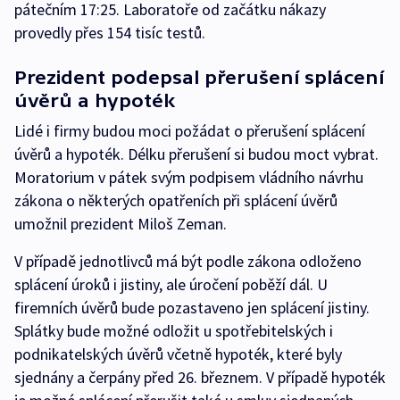
pátečním 17:25. Laboratoře od začátku nákazy
provedly přes 154 tisíc testů.
Prezident podepsal přerušení splácení
úvěrů a hypoték
Lidé i firmy budou moci požádat o přerušení splácení
úvěrů a hypoték. Délku přerušení si budou moct vybrat.
Moratorium v pátek svým podpisem vládního návrhu
zákona o některých opatřeních při splácení úvěrů
umožnil prezident Miloš Zeman.
V případě jednotlivců má být podle zákona odloženo
splácení úroků i jistiny, ale úročení poběží dál. U
firemních úvěrů bude pozastaveno jen splácení jistiny.
Splátky bude možné odložit u spotřebitelských i
podnikatelských úvěrů včetně hypoték, které byly
sjednány a čerpány před 26. březnem. V případě hypoték