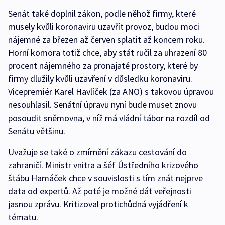
Senát také doplnil zákon, podle něhož firmy, které
musely kvůli koronaviru uzavřít provoz, budou moci
nájemné za březen až červen splatit až koncem roku.
Horní komora totiž chce, aby stát ručil za uhrazení 80
procent nájemného za pronajaté prostory, které by
firmy dlužily kvůli uzavření v důsledku koronaviru.
Vicepremiér Karel Havlíček (za ANO) s takovou úpravou
nesouhlasil. Senátní úpravu nyní bude muset znovu
posoudit sněmovna, v níž má vládní tábor na rozdíl od
Senátu většinu.
Uvažuje se také o zmírnění zákazu cestování do
zahraničí. Ministr vnitra a šéf Ústředního krizového
štábu Hamáček chce v souvislosti s tím znát nejprve
data od expertů. Až poté je možné dát veřejnosti
jasnou zprávu. Kritizoval protichůdná vyjádření k
tématu.