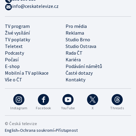
info@ceskatelevize.cz
TV program
Pro média
Živé vysílání
Reklama
TV poplatky
Studio Brno
Teletext
Studio Ostrava
Podcasty
Rada ČT
Počasí
Kariéra
E-shop
Podávání námětů
Mobilní a TV aplikace
Časté dotazy
Vše o ČT
Kontakty
Instagram
Facebook
YouTube
X
Threads
© Česká televize
•
•
English
Ochrana soukromí
Přístupnost