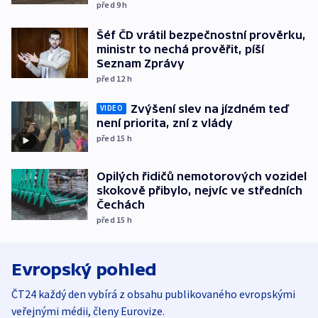
před 9
h
Šéf ČD vrátil bezpečnostní prověrku,
ministr to nechá prověřit, píší
Seznam Zprávy
před 12
h
Zvýšení slev na jízdném teď
VIDEO
není priorita, zní z vlády
před 15
h
Opilých řidičů nemotorových vozidel
skokově přibylo, nejvíc ve středních
Čechách
před 15
h
Evropský pohled
ČT24 každý den vybírá z obsahu publikovaného evropskými
veřejnými médii, členy Eurovize.