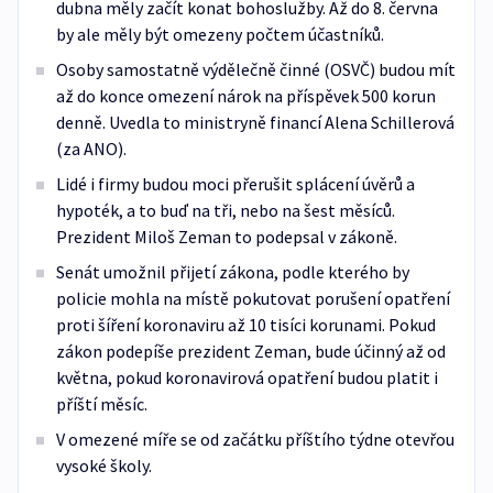
dubna měly začít konat bohoslužby. Až do 8. června
by ale měly být omezeny počtem účastníků.
Osoby samostatně výdělečně činné (OSVČ) budou mít
až do konce omezení nárok na příspěvek 500 korun
denně. Uvedla to ministryně financí Alena Schillerová
(za ANO).
Lidé i firmy budou moci přerušit splácení úvěrů a
hypoték, a to buď na tři, nebo na šest měsíců.
Prezident Miloš Zeman to podepsal v zákoně.
Senát umožnil přijetí zákona, podle kterého by
policie mohla na místě pokutovat porušení opatření
proti šíření koronaviru až 10 tisíci korunami. Pokud
zákon podepíše prezident Zeman, bude účinný až od
května, pokud koronavirová opatření budou platit i
příští měsíc.
V omezené míře se od začátku příštího týdne otevřou
vysoké školy.