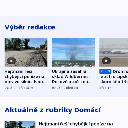
Výběr redakce
Hejtmani řeší
Ukrajina zasáhla
Dron n
VIDEO
chybějící peníze na
sklad Wildberries,
letišti u Lips
opravu silnic. Jsou
Rusové útočili na
skoro kilo trh
nenárokové, namítá
trh, hasiče či
indicie ukazuj
09:15
před 58
m
09:02
před 1
h
před 1
h
ministerstvo
stadion
Rusko
Aktuálně z rubriky
Domácí
Hejtmani řeší chybějící peníze na