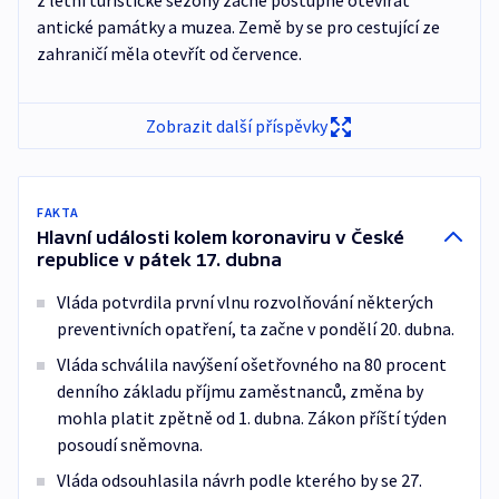
z letní turistické sezony začne postupně otevírat
antické památky a muzea. Země by se pro cestující ze
zahraničí měla otevřít od července.
Zobrazit další příspěvky
FAKTA
Hlavní události kolem koronaviru v České
republice v pátek 17. dubna
Vláda potvrdila první vlnu rozvolňování některých
preventivních opatření, ta začne v pondělí 20. dubna.
Vláda schválila navýšení ošetřovného na 80 procent
denního základu příjmu zaměstnanců, změna by
mohla platit zpětně od 1. dubna. Zákon příští týden
posoudí sněmovna.
Vláda odsouhlasila návrh podle kterého by se 27.