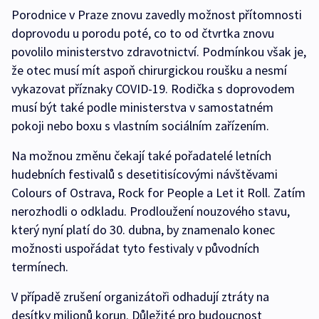
Porodnice v Praze znovu zavedly možnost přítomnosti
doprovodu u porodu poté, co to od čtvrtka znovu
povolilo ministerstvo zdravotnictví. Podmínkou však je,
že otec musí mít aspoň chirurgickou roušku a nesmí
vykazovat příznaky COVID-19. Rodička s doprovodem
musí být také podle ministerstva v samostatném
pokoji nebo boxu s vlastním sociálním zařízením.
Na možnou změnu čekají také pořadatelé letních
hudebních festivalů s desetitisícovými návštěvami
Colours of Ostrava, Rock for People a Let it Roll. Zatím
nerozhodli o odkladu. Prodloužení nouzového stavu,
který nyní platí do 30. dubna, by znamenalo konec
možnosti uspořádat tyto festivaly v původních
termínech.
V případě zrušení organizátoři odhadují ztráty na
desítky milionů korun. Důležité pro budoucnost