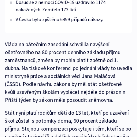
Dosud se z nemoci COVID-19 uzdravilo 1174
nakažených. Zemřelo 173 lidí.
V Česku bylo zjištěno 6499 případů nákazy.
Vláda na pátečním zasedání schválila navýšení
ošetřovného na 80 procent denního základu příjmu
zaměstnanců, změna by mohla platit zpětně od 1.
dubna. Na tiskové konferenci po jednání vlády to uvedla
ministryně práce a sociálních věcí Jana Maláčová
(ČSSD). Podle návrhu zákona by měl stát ošetřovné
kvůli uzavřeným školám vyplácet nejdéle do prázdnin.
Příští týden by zákon měla posoudit sněmovna.
Stát nyní platí rodičům dětí do 13 let, kteří po uzavření
škol zůstali s potomky doma, 60 procent základu
příjmu. Stejnou kompenzaci poskytuje i těm, kteří se po
uzavření stacionářů a dalších sociálních služeb starají o