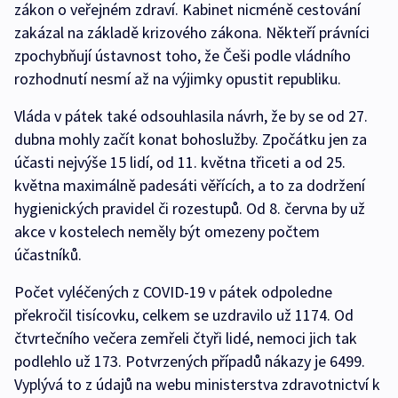
zákon o veřejném zdraví. Kabinet nicméně cestování
zakázal na základě krizového zákona. Někteří právníci
zpochybňují ústavnost toho, že Češi podle vládního
rozhodnutí nesmí až na výjimky opustit republiku.
Vláda v pátek také odsouhlasila návrh, že by se od 27.
dubna mohly začít konat bohoslužby. Zpočátku jen za
účasti nejvýše 15 lidí, od 11. května třiceti a od 25.
května maximálně padesáti věřících, a to za dodržení
hygienických pravidel či rozestupů. Od 8. června by už
akce v kostelech neměly být omezeny počtem
účastníků.
Počet vyléčených z COVID-19 v pátek odpoledne
překročil tisícovku, celkem se uzdravilo už 1174. Od
čtvrtečního večera zemřeli čtyři lidé, nemoci jich tak
podlehlo už 173. Potvrzených případů nákazy je 6499.
Vyplývá to z údajů na webu ministerstva zdravotnictví k