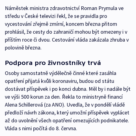
Náměstek ministra zdravotnictví Roman Prymula ve
středu v České televizi řekl, že se pravidla pro
vycestování zřejmě zmírní, koncem března přitom
prohlásil, že cesty do zahraničí mohou být omezeny i v
příštím roce či dvou. Cestování vláda zakázala zhruba v
polovině března.
Podpora pro živnostníky trvá
Osoby samostatně výdělečně činné které zasáhla
opatření přijatá kvůli koronaviru, budou od státu
dostávat příspěvek i po konci dubna. Měl by i nadále být
ve výši 500 korun za den. Řekla to ministryně financí
Alena Schillerová (za ANO). Uvedla, že v pondělí vládě
předloží návrh zákona, který umožní příspěvek vyplácet
až do uvolnění všech opatření omezujících podnikatele.
Vláda s nimi počítá do 8. června.