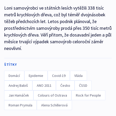
Loni samovýrobci ve státních lesích vytěžili 338 tisíc
metrů krychlových dřeva, což byl téměř dvojnásobek
těžeb předchozích let. Letos podnik plánoval, že
prostřednictvím samovýroby prodá přes 350 tisíc metrů
krychlových dřeva. Věří přitom, že dosavadní jeden a půl
měsíce trvající výpadek samovýrob celoroční záměr
neovlivní.
ŠTÍTKY
Domácí
Epidemie
Covid-19
Vláda
Andrej Babiš
ANO 2011
Česko
ČSSD
Jan Hamáček
Colours of Ostrava
Rock for People
Roman Prymula
Alena Schillerová