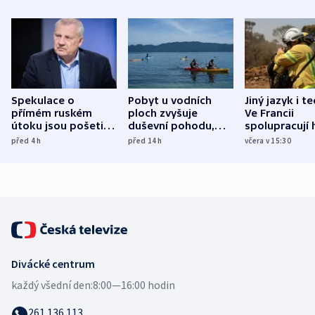
Spekulace o
Pobyt u vodních
Jiný jazyk i t
přímém ruském
ploch zvyšuje
Ve Francii
útoku jsou pošetilé,
duševní pohodu,
spolupracují h
míní estonský
ukázala
různých zemí
před 4
h
před 14
h
včera v 15:30
bezpečnostní
mezinárodní studie
expert
Divácké centrum
každý všední den:
8:00—16:00 hodin
261 136 113