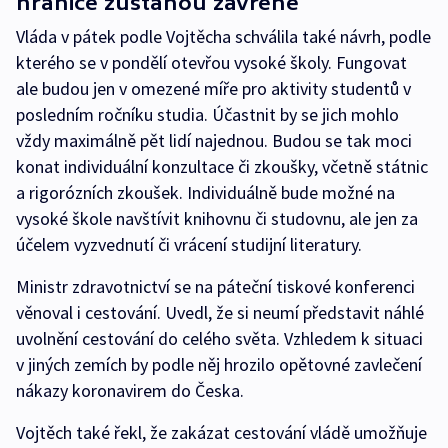
hranice zůstanou zavřené
Vláda v pátek podle Vojtěcha schválila také návrh, podle
kterého se v pondělí otevřou vysoké školy. Fungovat
ale budou jen v omezené míře pro aktivity studentů v
posledním ročníku studia. Účastnit by se jich mohlo
vždy maximálně pět lidí najednou. Budou se tak moci
konat individuální konzultace či zkoušky, včetně státnic
a rigorózních zkoušek. Individuálně bude možné na
vysoké škole navštívit knihovnu či studovnu, ale jen za
účelem vyzvednutí či vrácení studijní literatury.
Ministr zdravotnictví se na páteční tiskové konferenci
věnoval i cestování. Uvedl, že si neumí představit náhlé
uvolnění cestování do celého světa. Vzhledem k situaci
v jiných zemích by podle něj hrozilo opětovné zavlečení
nákazy koronavirem do Česka.
Vojtěch také řekl, že zakázat cestování vládě umožňuje