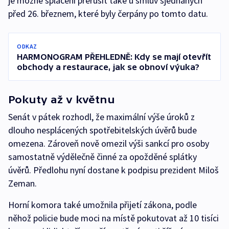
je možné splácení přerušit také u smluv sjednaných
před 26. březnem, které byly čerpány po tomto datu.
ODKAZ
HARMONOGRAM PŘEHLEDNĚ: Kdy se mají otevřít
obchody a restaurace, jak se obnoví výuka?
Pokuty až v květnu
Senát v pátek rozhodl, že maximální výše úroků z
dlouho nesplácených spotřebitelských úvěrů bude
omezena. Zároveň nově omezil výši sankcí pro osoby
samostatně výdělečně činné za opožděné splátky
úvěrů. Předlohu nyní dostane k podpisu prezident Miloš
Zeman.
Horní komora také umožnila přijetí zákona, podle
něhož policie bude moci na místě pokutovat až 10 tisíci