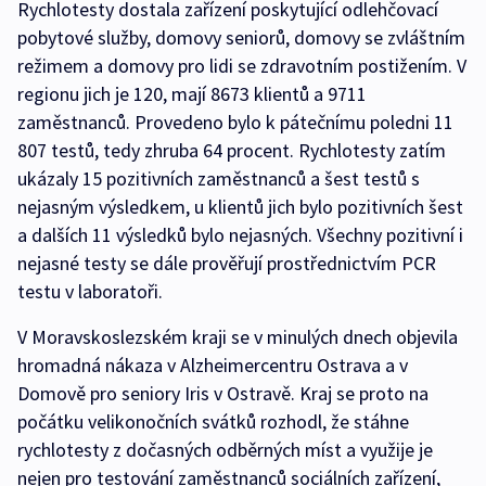
Rychlotesty dostala zařízení poskytující odlehčovací
pobytové služby, domovy seniorů, domovy se zvláštním
režimem a domovy pro lidi se zdravotním postižením. V
regionu jich je 120, mají 8673 klientů a 9711
zaměstnanců. Provedeno bylo k pátečnímu poledni 11
807 testů, tedy zhruba 64 procent. Rychlotesty zatím
ukázaly 15 pozitivních zaměstnanců a šest testů s
nejasným výsledkem, u klientů jich bylo pozitivních šest
a dalších 11 výsledků bylo nejasných. Všechny pozitivní i
nejasné testy se dále prověřují prostřednictvím PCR
testu v laboratoři.
V Moravskoslezském kraji se v minulých dnech objevila
hromadná nákaza v Alzheimercentru Ostrava a v
Domově pro seniory Iris v Ostravě. Kraj se proto na
počátku velikonočních svátků rozhodl, že stáhne
rychlotesty z dočasných odběrných míst a využije je
nejen pro testování zaměstnanců sociálních zařízení,