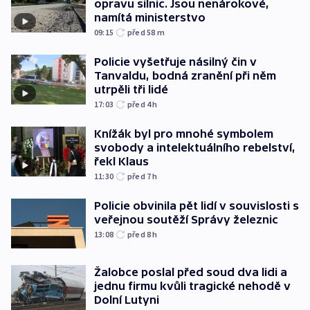
opravu silnic. Jsou nenárokové,
namítá ministerstvo
09:15
před 58
m
Policie vyšetřuje násilný čin v
Tanvaldu, bodná zranění při něm
utrpěli tři lidé
17:03
před 4
h
Knížák byl pro mnohé symbolem
svobody a intelektuálního rebelství,
řekl Klaus
11:30
před 7
h
Policie obvinila pět lidí v souvislosti s
veřejnou soutěží Správy železnic
13:08
před 8
h
Žalobce poslal před soud dva lidi a
jednu firmu kvůli tragické nehodě v
Dolní Lutyni