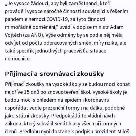
„Je vysoce žádoucí, aby byli zaměstnanci, kteří
provádějí vysoce náročné činnosti související s řešením
pandemie nemoci COVID-19, za tyto činnosti
mimořádně odměněni,“ uvádí v dopise ministr Adam
Vojtěch (za ANO). Výše odměny by se podle něj měla
odvíjet od počtu odpracovaných směn, míry rizika, ale
také specifik jednotlivých pracovišť a situace
nemocnice.
Přijímací a srovnávací zkoušky
Přijímací zkoušky na vysoké školy se budou moci konat
nejdříve 15 dnů po znovuotevření škol. Vysoké školy je
budou moci s ohledem na epidemii koronaviru
uspořádat vedle prezenční formy i na dálku, podobně
jako státní zkoušky. Předpokládá to vládní návrh
zákona, který schválil Senát hlasy všech přítomných
členů. Předlohu nyní dostane k podpisu prezident Miloš