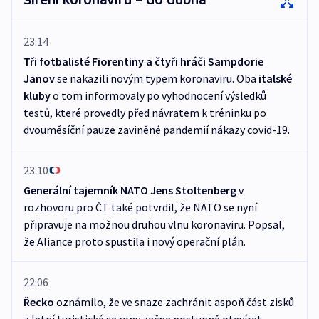
23:14
Tři fotbalisté Fiorentiny a čtyři hráči Sampdorie
Janov
se nakazili novým typem koronaviru. Oba
italské
kluby
o tom informovaly po vyhodnocení výsledků
testů, které provedly před návratem k tréninku po
dvouměsíční pauze zaviněné pandemií nákazy covid-19.
23:10
Generální tajemník NATO Jens Stoltenberg
v
rozhovoru pro ČT také potvrdil, že NATO se nyní
připravuje na možnou druhou vlnu koronaviru. Popsal,
že Aliance proto spustila i nový operační plán.
22:06
Řecko
oznámilo, že ve snaze zachránit aspoň část zisků