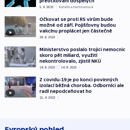
přeočkování dospělých
5. 9. 2023
|
Kateřina Hartmanová
Očkovat se proti RS virům bude
možné od září. Pojišťovny budou
vakcínu proplácet jen částečně
29. 8. 2023
|
Ministerstvo poslalo trojici nemocnic
skoro pět miliard, využití
nekontrolovalo, zjistil NKÚ
14. 8. 2023
14. 8. 2023
|
Z covidu-19 je po konci povinných
izolací běžná choroba. Odborníci ale
radí nepodceňovat ho
21. 4. 2023
|
Evropský pohled