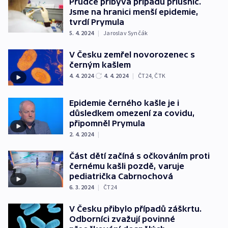
Prudce přibývá případů příušnic.
Jsme na hranici menší epidemie,
tvrdí Prymula
5. 4. 2024
|
Jaroslav Synčák
V Česku zemřel novorozenec s
černým kašlem
4. 4. 2024
4. 4. 2024
|
ČT24
,
ČTK
Epidemie černého kašle je i
důsledkem omezení za covidu,
připomněl Prymula
2. 4. 2024
|
Část dětí začíná s očkováním proti
černému kašli pozdě, varuje
pediatrička Cabrnochová
6. 3. 2024
|
ČT24
V Česku přibylo případů záškrtu.
Odborníci zvažují povinné