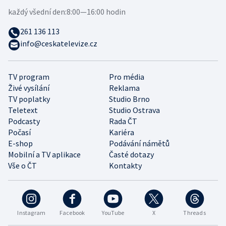
každý všední den:
8:00—16:00 hodin
261 136 113
info@ceskatelevize.cz
TV program
Pro média
Živé vysílání
Reklama
TV poplatky
Studio Brno
Teletext
Studio Ostrava
Podcasty
Rada ČT
Počasí
Kariéra
E-shop
Podávání námětů
Mobilní a TV aplikace
Časté dotazy
Vše o ČT
Kontakty
Instagram
Facebook
YouTube
X
Threads