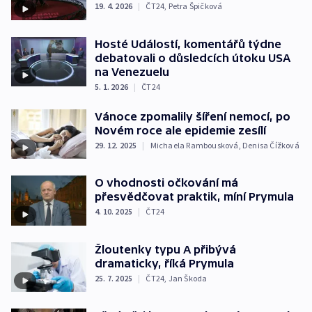
19. 4. 2026
|
ČT24
,
Petra Špičková
Hosté Událostí, komentářů týdne
debatovali o důsledcích útoku USA
na Venezuelu
5. 1. 2026
|
ČT24
Vánoce zpomalily šíření nemocí, po
Novém roce ale epidemie zesílí
29. 12. 2025
|
Michaela Rambousková
,
Denisa Čížková
O vhodnosti očkování má
přesvědčovat praktik, míní Prymula
4. 10. 2025
|
ČT24
Žloutenky typu A přibývá
dramaticky, říká Prymula
25. 7. 2025
|
ČT24
,
Jan Škoda