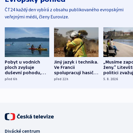
ČT24 každý den vybírá z obsahu publikovaného evropskými
veřejnými médii, členy Eurovize.
Pobyt u vodních
Jiný jazyk i technika.
„Musíme zapo
ploch zvyšuje
Ve Francii
ženy.“ Litevšt
duševní pohodu,
spolupracují hasiči z
politici zvažuj
ukázala
různých zemí
dohodu o
před 6
h
před 22
h
5. 8. 2026
mezinárodní studie
demografii
Divácké centrum