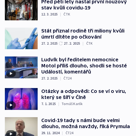
Před pěti lety nastal první nouzový
stav kvůli covidu-19
12. 3. 2025
|
ČTK
Stát přiznal rodině tři miliony kvůli
úmrtí dítěte po očkování
27. 2. 2025
27. 2. 2025
|
ČTK
Ludvík byl ředitelem nemocnice
Motol příliš dlouho, shodli se hosté
Událostí, komentářů
27. 2. 2025
|
ČT24
Otázky a odpovědi: Co se ví o viru,
který se šíří v Číně
7. 1. 2025
|
Tomáš Karlík
Covid-19 tady s námi bude velmi
dlouho, možná navždy, říká Prymula
29. 11. 2024
|
ČT24