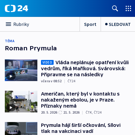
Sport
SLEDOVAT
Rubriky
TÉMA
Roman Prymula
Vláda neplánuje opatření kvůli
VIDEO
vedrům, říká Maříková. Svárovská:
Připravme se na následky
včera v 08:52
|
ČT24
Američan, který byl v kontaktu s
nakaženým ebolou, je v Praze.
Příznaky nemá
20. 5. 2026
21. 5. 2026
|
ČTK
,
ČT24
Prymula hájí širší očkování, Sílovi
tlak na vakcinaci vadí