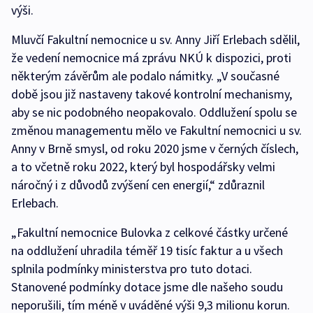
výši.
Mluvčí Fakultní nemocnice u sv. Anny Jiří Erlebach sdělil,
že vedení nemocnice má zprávu NKÚ k dispozici, proti
některým závěrům ale podalo námitky. „V současné
době jsou již nastaveny takové kontrolní mechanismy,
aby se nic podobného neopakovalo. Oddlužení spolu se
změnou managementu mělo ve Fakultní nemocnici u sv.
Anny v Brně smysl, od roku 2020 jsme v černých číslech,
a to včetně roku 2022, který byl hospodářsky velmi
náročný i z důvodů zvýšení cen energií,“ zdůraznil
Erlebach.
„Fakultní nemocnice Bulovka z celkové částky určené
na oddlužení uhradila téměř 19 tisíc faktur a u všech
splnila podmínky ministerstva pro tuto dotaci.
Stanovené podmínky dotace jsme dle našeho soudu
neporušili, tím méně v uváděné výši 9,3 milionu korun.