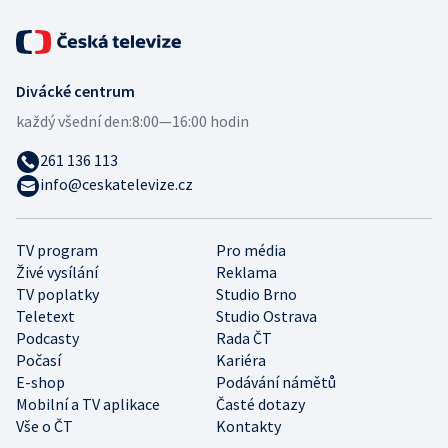
Divácké centrum
každý všední den:
8:00—16:00 hodin
261 136 113
info@ceskatelevize.cz
TV program
Pro média
Živé vysílání
Reklama
TV poplatky
Studio Brno
Teletext
Studio Ostrava
Podcasty
Rada ČT
Počasí
Kariéra
E-shop
Podávání námětů
Mobilní a TV aplikace
Časté dotazy
Vše o ČT
Kontakty