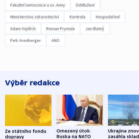
Fakultní nemocnice u sv. Anny
Oddlužení
Ministerstvo zdravotnictví
Kontrola
Hospodaření
Adam Vojtěch
Roman Prymula
Jan Blatný
Petr Arenberger
ANO
Výběr redakce
Omezený útok
Ukrajina zno
Ze státního fondu
Ruska na NATO
zasáhla skla
dopravy