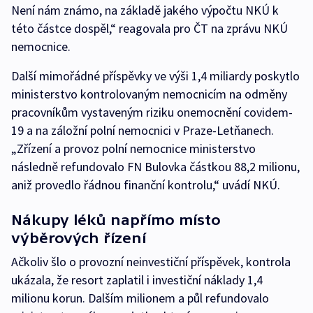
Není nám známo, na základě jakého výpočtu NKÚ k
této částce dospěl,“ reagovala pro ČT na zprávu NKÚ
nemocnice.
Další mimořádné příspěvky ve výši 1,4 miliardy poskytlo
ministerstvo kontrolovaným nemocnicím na odměny
pracovníkům vystaveným riziku onemocnění covidem-
19 a na záložní polní nemocnici v Praze-Letňanech.
„Zřízení a provoz polní nemocnice ministerstvo
následně refundovalo FN Bulovka částkou 88,2 milionu,
aniž provedlo řádnou finanční kontrolu,“ uvádí NKÚ.
Nákupy léků napřímo místo
výběrových řízení
Ačkoliv šlo o provozní neinvestiční příspěvek, kontrola
ukázala, že resort zaplatil i investiční náklady 1,4
milionu korun. Dalším milionem a půl refundovalo