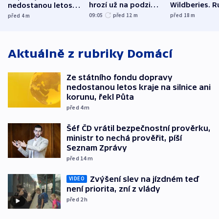
hrozí už na podzim,
Wildberies. 
nedostanou letos
varují tajné služby
útočili v Cha
kraje na silnice ani
09:05
před 12
m
před 18
m
před 4
m
USA
oblasti
korunu, řekl Půta
Aktuálně z rubriky
Domácí
Ze státního fondu dopravy
nedostanou letos kraje na silnice ani
korunu, řekl Půta
před 4
m
Šéf ČD vrátil bezpečnostní prověrku,
ministr to nechá prověřit, píší
Seznam Zprávy
před 14
m
Zvýšení slev na jízdném teď
VIDEO
není priorita, zní z vlády
před 2
h