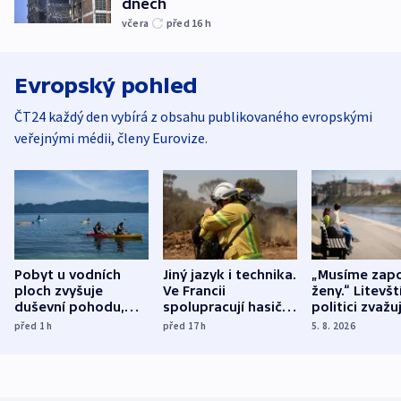
dnech
včera
před 16
h
Evropský pohled
ČT24 každý den vybírá z obsahu publikovaného evropskými
veřejnými médii, členy Eurovize.
Pobyt u vodních
Jiný jazyk i technika.
„Musíme zapo
ploch zvyšuje
Ve Francii
ženy.“ Litevšt
duševní pohodu,
spolupracují hasiči z
politici zvažuj
ukázala
různých zemí
dohodu o
před 1
h
před 17
h
5. 8. 2026
mezinárodní studie
demografii