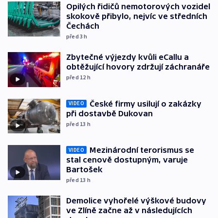
Opilých řidičů nemotorových vozidel
skokově přibylo, nejvíc ve středních
Čechách
před 3
h
Zbytečné výjezdy kvůli eCallu a
obtěžující hovory zdržují záchranáře
před 12
h
České firmy usilují o zakázky
VIDEO
při dostavbě Dukovan
před 13
h
Mezinárodní terorismus se
VIDEO
stal cenově dostupným, varuje
Bartošek
před 13
h
Demolice vyhořelé výškové budovy
ve Zlíně začne až v následujících