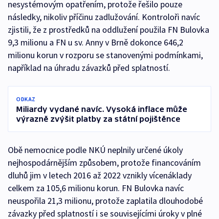
nesystémovým opatřením, protože řešilo pouze
následky, nikoliv příčinu zadlužování. Kontroloři navíc
zjistili, že z prostředků na oddlužení použila FN Bulovka
9,3 milionu a FN u sv. Anny v Brně dokonce 646,2
milionu korun v rozporu se stanovenými podmínkami,
například na úhradu závazků před splatností.
ODKAZ
Miliardy vydané navíc. Vysoká inflace může
výrazně zvýšit platby za státní pojištěnce
Obě nemocnice podle NKÚ neplnily určené úkoly
nejhospodárnějším způsobem, protože financováním
dluhů jim v letech 2016 až 2022 vznikly vícenáklady
celkem za 105,6 milionu korun. FN Bulovka navíc
neuspořila 21,3 milionu, protože zaplatila dlouhodobé
závazky před splatností i se souvisejícími úroky v plné