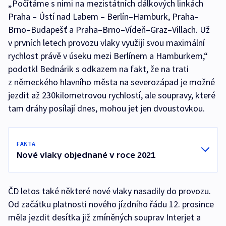
„Počítáme s nimi na mezistátních dálkových linkách
Praha – Ústí nad Labem – Berlín–Hamburk, Praha–
Brno–Budapešť a Praha–Brno–Vídeň–Graz–Villach. Už
v prvních letech provozu vlaky využijí svou maximální
rychlost právě v úseku mezi Berlínem a Hamburkem,“
podotkl Bednárik s odkazem na fakt, že na trati
z německého hlavního města na severozápad je možné
jezdit až 230kilometrovou rychlostí, ale soupravy, které
tam dráhy posílají dnes, mohou jet jen dvoustovkou.
FAKTA
Nové vlaky objednané v roce 2021
ČD letos také některé nové vlaky nasadily do provozu.
Od začátku platnosti nového jízdního řádu 12. prosince
měla jezdit desítka již zmíněných souprav Interjet a