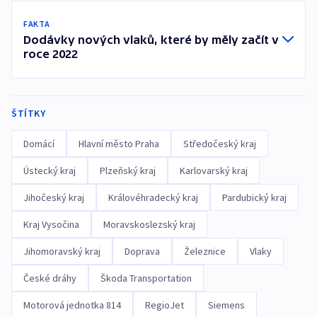
FAKTA
Dodávky nových vlaků, které by měly začít v
roce 2022
ŠTÍTKY
Domácí
Hlavní město Praha
Středočeský kraj
Ústecký kraj
Plzeňský kraj
Karlovarský kraj
Jihočeský kraj
Královéhradecký kraj
Pardubický kraj
Kraj Vysočina
Moravskoslezský kraj
Jihomoravský kraj
Doprava
Železnice
Vlaky
České dráhy
Škoda Transportation
Motorová jednotka 814
RegioJet
Siemens