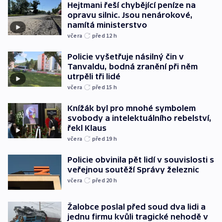
Hejtmani řeší chybějící peníze na
opravu silnic. Jsou nenárokové,
namítá ministerstvo
včera
před 12
h
Policie vyšetřuje násilný čin v
Tanvaldu, bodná zranění při něm
utrpěli tři lidé
včera
před 15
h
Knížák byl pro mnohé symbolem
svobody a intelektuálního rebelství,
řekl Klaus
včera
před 19
h
Policie obvinila pět lidí v souvislosti s
veřejnou soutěží Správy železnic
včera
před 20
h
Žalobce poslal před soud dva lidi a
jednu firmu kvůli tragické nehodě v