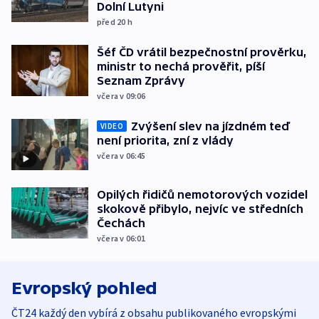
Dolní Lutyni
před 20
h
Šéf ČD vrátil bezpečnostní prověrku,
ministr to nechá prověřit, píší
Seznam Zprávy
včera v 09:06
Zvýšení slev na jízdném teď
VIDEO
není priorita, zní z vlády
včera v 06:45
Opilých řidičů nemotorových vozidel
skokově přibylo, nejvíc ve středních
Čechách
včera v 06:01
Evropský pohled
ČT24 každý den vybírá z obsahu publikovaného evropskými