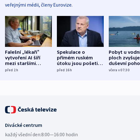
veřejnými médii, členy Eurovize.
Falešní „lékaři“
Spekulace o
Pobyt u vodn
vytvoření AI šíří
přímém ruském
ploch zvyšuje
mezi staršími
útoku jsou pošetilé,
duševní poho
Poláky nebezpečné
míní estonský
ukázala
před 2
h
před 16
h
včera v 07:30
zdravotní rady
bezpečnostní
mezinárodní 
expert
Divácké centrum
každý všední den:
8:00—16:00 hodin