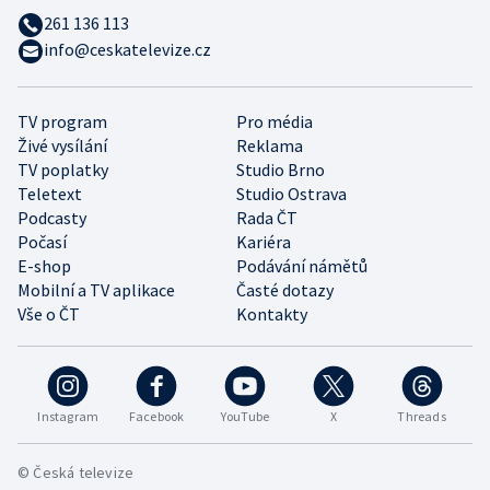
261 136 113
info@ceskatelevize.cz
TV program
Pro média
Živé vysílání
Reklama
TV poplatky
Studio Brno
Teletext
Studio Ostrava
Podcasty
Rada ČT
Počasí
Kariéra
E-shop
Podávání námětů
Mobilní a TV aplikace
Časté dotazy
Vše o ČT
Kontakty
Instagram
Facebook
YouTube
X
Threads
© Česká televize