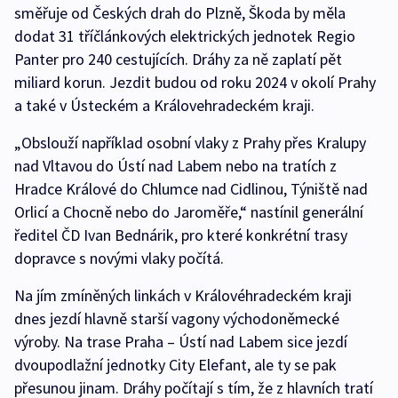
směřuje od Českých drah do Plzně, Škoda by měla
dodat 31 tříčlánkových elektrických jednotek Regio
Panter pro 240 cestujících. Dráhy za ně zaplatí pět
miliard korun. Jezdit budou od roku 2024 v okolí Prahy
a také v Ústeckém a Královehradeckém kraji.
„Obslouží například osobní vlaky z Prahy přes Kralupy
nad Vltavou do Ústí nad Labem nebo na tratích z
Hradce Králové do Chlumce nad Cidlinou, Týniště nad
Orlicí a Chocně nebo do Jaroměře,“ nastínil generální
ředitel ČD Ivan Bednárik, pro které konkrétní trasy
dopravce s novými vlaky počítá.
Na jím zmíněných linkách v Královéhradeckém kraji
dnes jezdí hlavně starší vagony východoněmecké
výroby. Na trase Praha – Ústí nad Labem sice jezdí
dvoupodlažní jednotky City Elefant, ale ty se pak
přesunou jinam. Dráhy počítají s tím, že z hlavních tratí