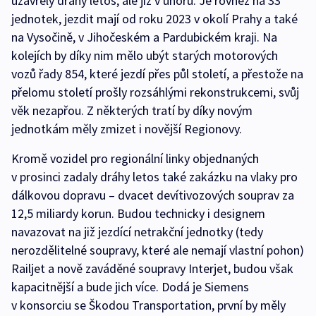
uzavřely dráhy letos, ale již v únoru. Je rovněž na 33
jednotek, jezdit mají od roku 2023 v okolí Prahy a také
na Vysočině, v Jihočeském a Pardubickém kraji. Na
kolejích by díky nim mělo ubýt starých motorových
vozů řady 854, které jezdí přes půl století, a přestože na
přelomu století prošly rozsáhlými rekonstrukcemi, svůj
věk nezapřou. Z některých tratí by díky novým
jednotkám měly zmizet i novější Regionovy.
Kromě vozidel pro regionální linky objednaných
v prosinci zadaly dráhy letos také zakázku na vlaky pro
dálkovou dopravu – dvacet devítivozových souprav za
12,5 miliardy korun. Budou technicky i designem
navazovat na již jezdící netrakční jednotky (tedy
nerozdělitelné soupravy, které ale nemají vlastní pohon)
Railjet a nově zaváděné soupravy Interjet, budou však
kapacitnější a bude jich více. Dodá je Siemens
v konsorciu se Škodou Transportation, první by měly