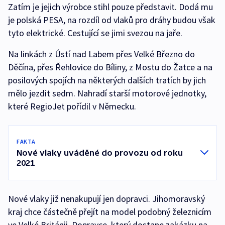
Zatím je jejich výrobce stihl pouze představit. Dodá mu
je polská PESA, na rozdíl od vlaků pro dráhy budou však
tyto elektrické. Cestující se jimi svezou na jaře.
Na linkách z Ústí nad Labem přes Velké Březno do
Děčína, přes Řehlovice do Bíliny, z Mostu do Žatce a na
posilových spojích na některých dalších tratích by jich
mělo jezdit sedm. Nahradí starší motorové jednotky,
které RegioJet pořídil v Německu.
FAKTA
Nové vlaky uváděné do provozu od roku
2021
Nové vlaky již nenakupují jen dopravci. Jihomoravský
kraj chce částečně přejít na model podobný železnicím
ve Velké Británii. Dopravce, který dostane zakázku na