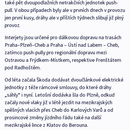
také pět dvoupodlažních netrakčních jednotek push-
pull. V obou případech byly ale v prvních dnech v provozu
jen první kusy, dráhy ale v příštích týdnech slibují již plný
provoz.
Interjety jsou určené pro dálkovou dopravu na trasách
Praha–Plzeň–Cheb a Praha – Ústí nad Labem – Cheb,
zatímco push-pully pro regionální dopravu mezi
Ostravou a Frýdkem-Místkem, respektive Frenštátem
pod Radhoštěm.
Od léta začala Škoda dodávat dvoučlánkové elektrické
jednotky z téže rámcové smlouvy, do které dráhy
„sáhly“ i nyní. Letošní dodávka šla do Plzně, odkud
začaly nové vlaky již v létě jezdit na mezikrajských
spěšných vlacích přes Cheb do Karlových Varů a od
prosincové změny jízdního řádu také na další
mezikrajské lince z Klatov do Berouna.