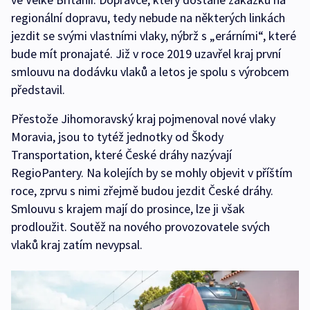
regionální dopravu, tedy nebude na některých linkách
jezdit se svými vlastními vlaky, nýbrž s „erárními“, které
bude mít pronajaté. Již v roce 2019 uzavřel kraj první
smlouvu na dodávku vlaků a letos je spolu s výrobcem
představil.
Přestože Jihomoravský kraj pojmenoval nové vlaky
Moravia, jsou to tytéž jednotky od Škody
Transportation, které České dráhy nazývají
RegioPantery. Na kolejích by se mohly objevit v příštím
roce, zprvu s nimi zřejmě budou jezdit České dráhy.
Smlouvu s krajem mají do prosince, lze ji však
prodloužit. Soutěž na nového provozovatele svých
vlaků kraj zatím nevypsal.