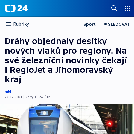
Sport
SLEDOVAT
Rubriky
Dráhy objednaly desítky
nových vlaků pro regiony. Na
své železniční novinky čekají
i RegioJet a Jihomoravský
kraj
mld
22. 12. 2021
|
Zdroj:
ČT24
,
ČTK