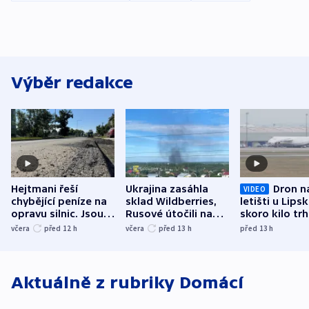
Výběr redakce
Hejtmani řeší
Ukrajina zasáhla
Dron n
VIDEO
chybějící peníze na
sklad Wildberries,
letišti u Lips
opravu silnic. Jsou
Rusové útočili na
skoro kilo trh
nenárokové, namítá
trh, hasiče či
indicie ukazuj
včera
před 12
h
včera
před 13
h
před 13
h
ministerstvo
stadion
Rusko
Aktuálně z rubriky
Domácí