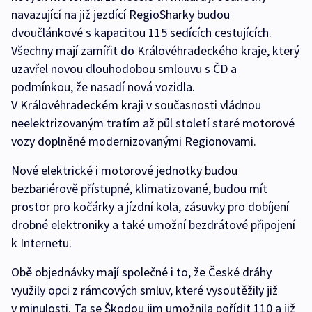
navazující na již jezdící RegioSharky budou
dvoučlánkové s kapacitou 115 sedících cestujících.
Všechny mají zamířit do Královéhradeckého kraje, který
uzavřel novou dlouhodobou smlouvu s ČD a
podmínkou, že nasadí nová vozidla.
V Královéhradeckém kraji v současnosti vládnou
neelektrizovaným tratím až půl století staré motorové
vozy doplněné modernizovanými Regionovami.
Nové elektrické i motorové jednotky budou
bezbariérově přístupné, klimatizované, budou mít
prostor pro kočárky a jízdní kola, zásuvky pro dobíjení
drobné elektroniky a také umožní bezdrátové připojení
k Internetu.
Obě objednávky mají společné i to, že České dráhy
využily opci z rámcových smluv, které vysoutěžily již
v minulosti. Ta se Škodou jim umožnila pořídit 110 a již