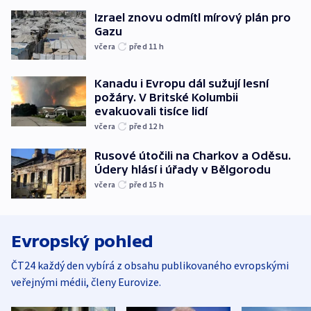
Izrael znovu odmítl mírový plán pro
Gazu
včera
před 11
h
Kanadu i Evropu dál sužují lesní
požáry. V Britské Kolumbii
evakuovali tisíce lidí
včera
před 12
h
Rusové útočili na Charkov a Oděsu.
Údery hlásí i úřady v Bělgorodu
včera
před 15
h
Evropský pohled
ČT24 každý den vybírá z obsahu publikovaného evropskými
veřejnými médii, členy Eurovize.