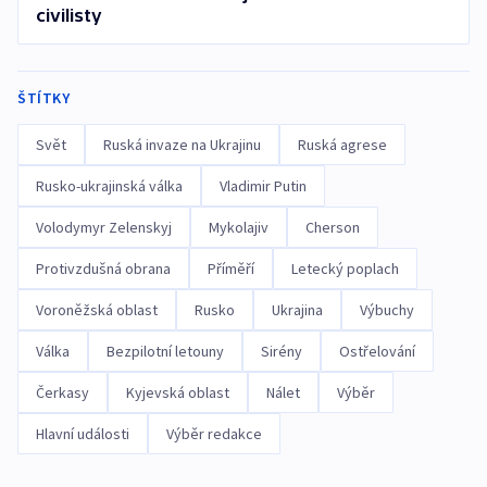
civilisty
ŠTÍTKY
Svět
Ruská invaze na Ukrajinu
Ruská agrese
Rusko-ukrajinská válka
Vladimir Putin
Volodymyr Zelenskyj
Mykolajiv
Cherson
Protivzdušná obrana
Příměří
Letecký poplach
Voroněžská oblast
Rusko
Ukrajina
Výbuchy
Válka
Bezpilotní letouny
Sirény
Ostřelování
Čerkasy
Kyjevská oblast
Nálet
Výběr
Hlavní události
Výběr redakce