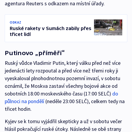
agentura Reuters s odkazem na místní úřady.
ODKAZ
Ruské rakety v Sumách zabily přes
třicet lidí
Putinovo „příměří“
Ruský vůdce Vladimir Putin, který válku před než více
jedenácti lety rozpoutal a před více než třemi roky ji
vyeskaloval plnohodnotnou pozemní invazí, v sobotu
oznámil, že Moskva zastaví všechny bojové akce od
sobotních 18:00 moskevského času (17:00 SELČ)
do
půlnoci na pondělí
(neděle 23:00 SELČ), celkem tedy na
třicet hodin.
Kyjev se k tomu vyjádřil skepticky a už v sobotu večer
hlásil pokračující ruské útoky. Následně se obě strany