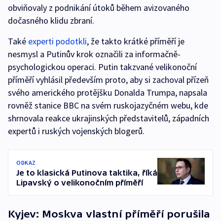
obviňovaly z podnikání útoků během avizovaného
dočasného klidu zbraní.
Také
experti podotkli
, že takto krátké příměří je
nesmysl a Putinův krok označili za informačně-
psychologickou operaci. Putin takzvané velikonoční
příměří vyhlásil především proto, aby si zachoval přízeň
svého amerického protějšku Donalda Trumpa, napsala
rovněž stanice BBC na svém ruskojazyčném webu, kde
shrnovala reakce ukrajinských představitelů, západních
expertů i ruských vojenských blogerů.
ODKAZ
Je to klasická Putinova taktika, říká
Lipavský o velikonočním příměří
Kyjev: Moskva vlastní příměří porušila