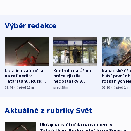
Výběr redakce
Ukrajina zaútočila
Kontrola na Úřadu
Kanadské úř
na rafinerii v
práce zjistila
hlásí první o
Tatarstánu, Rusko
nedostatky v
rozsáhlých le
udeřilo na Sumy a
účetnictví za 5,6
požárů
08:44
před 25
m
před 59
m
06:20
před 2
h
Oděsu
miliardy
Aktuálně z rubriky
Svět
Ukrajina zaútočila na rafinerii v
Tatarstánu, Rusko udeřilo na Sumy a