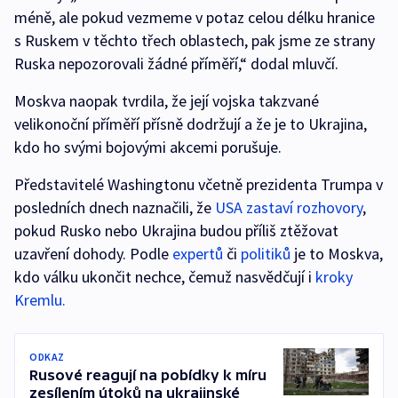
méně, ale pokud vezmeme v potaz celou délku hranice
s Ruskem v těchto třech oblastech, pak jsme ze strany
Ruska nepozorovali žádné příměří,“ dodal mluvčí.
Moskva naopak tvrdila, že její vojska takzvané
velikonoční příměří přísně dodržují a že je to Ukrajina,
kdo ho svými bojovými akcemi porušuje.
Představitelé Washingtonu včetně prezidenta Trumpa v
posledních dnech naznačili, že
USA zastaví rozhovory
,
pokud Rusko nebo Ukrajina budou příliš ztěžovat
uzavření dohody. Podle
expertů
či
politiků
je to Moskva,
kdo válku ukončit nechce, čemuž nasvědčují i
kroky
Kremlu.
ODKAZ
Rusové reagují na pobídky k míru
zesílením útoků na ukrajinské