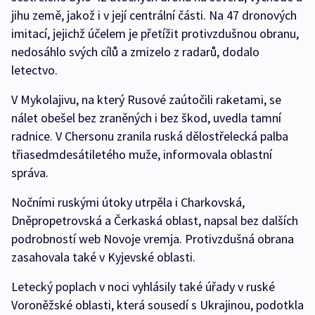
jihu země, jakož i v její centrální části. Na 47 dronových
imitací, jejichž účelem je přetížit protivzdušnou obranu,
nedosáhlo svých cílů a zmizelo z radarů, dodalo
letectvo.
V Mykolajivu, na který Rusové zaútočili raketami, se
nálet obešel bez zraněných i bez škod, uvedla tamní
radnice. V Chersonu zranila ruská dělostřelecká palba
třiasedmdesátiletého muže, informovala oblastní
správa.
Nočními ruskými útoky utrpěla i Charkovská,
Dněpropetrovská a Čerkaská oblast, napsal bez dalších
podrobností web Novoje vremja. Protivzdušná obrana
zasahovala také v Kyjevské oblasti.
Letecký poplach v noci vyhlásily také úřady v ruské
Voroněžské oblasti, která sousedí s Ukrajinou, podotkla