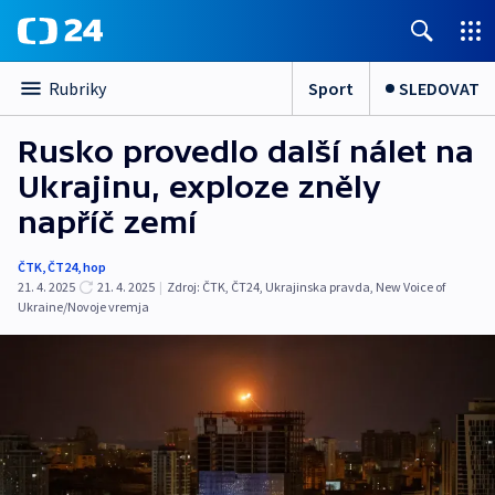
Sport
SLEDOVAT
Rubriky
Rusko provedlo další nálet na
Ukrajinu, exploze zněly
napříč zemí
ČTK
,
ČT24
,
hop
21. 4. 2025
21. 4. 2025
|
Zdroj:
ČTK
,
ČT24
,
Ukrajinska pravda
,
New Voice of
Ukraine/Novoje vremja