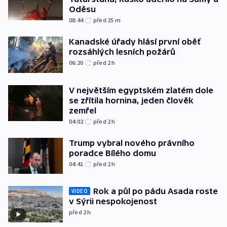
Oděsu
08:44
před 25
m
Kanadské úřady hlásí první oběť
rozsáhlých lesních požárů
06:20
před 2
h
V největším egyptském zlatém dole
se zřítila hornina, jeden člověk
zemřel
04:02
před 2
h
Trump vybral nového právního
poradce Bílého domu
04:41
před 2
h
Rok a půl po pádu Asada roste
VIDEO
v Sýrii nespokojenost
před 2
h