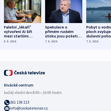
Falešní „lékaři“
Spekulace o
Pobyt u vodn
vytvoření AI šíří
přímém ruském
ploch zvyšuje
mezi staršími
útoku jsou pošetilé,
duševní poho
Poláky nebezpečné
míní estonský
ukázala
8. 8. 2026
7. 8. 2026
7. 8. 2026
zdravotní rady
bezpečnostní
mezinárodní 
expert
Divácké centrum
každý všední den:
8:00—16:00 hodin
261 136 113
info@ceskatelevize.cz