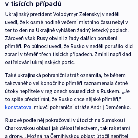
v tisících případů
Ukrajinský prezident Volodymyr Zelenskyj v neděli
uvedl, že k osmé hodině večerní místního času nebyl v
tento den na Ukrajině vyhlášen žádný letecký poplach.
Zároveň však Rusy obvinil z řady dalších porušení
příměří. Po půlnoci uvedl, že Rusko v neděli porušilo klid
zbraní v téměř třech tisících případech. Zmínil například
ostřelování ukrajinských pozic.
Také ukrajinská pohraniční stráž oznámila, že během
takzvaného velikonočního příměří zaznamenala četné
útoky nepřítele v regionech sousedících s Ruskem. „Je
to spíše předstírání, že Rusko chce nějaké příměří,“
konstatoval
mluvčí pohraniční stráže Andrij Demčenko.
Rusové podle něj pokračovali v útocích na Sumskou i
Charkovskou oblast jak dělostřelectvem, tak raketami
a drony. „Možná na Černihivskou oblast útočil nepřítel