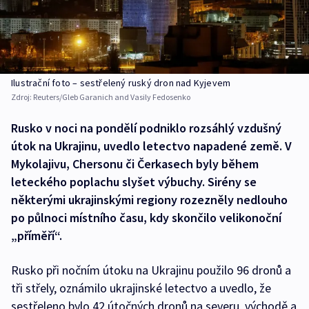
Ilustrační foto – sestřelený ruský dron nad Kyjevem
Zdroj:
Reuters/Gleb Garanich and Vasily Fedosenko
Rusko v noci na pondělí podniklo rozsáhlý vzdušný
útok na Ukrajinu, uvedlo letectvo napadené země. V
Mykolajivu, Chersonu či Čerkasech byly během
leteckého poplachu slyšet výbuchy. Sirény se
některými ukrajinskými regiony rozezněly nedlouho
po půlnoci místního času, kdy skončilo velikonoční
„příměří“.
Rusko při nočním útoku na Ukrajinu použilo 96 dronů a
tři střely, oznámilo ukrajinské letectvo a uvedlo, že
sestřeleno bylo 42 útočných dronů na severu, východě a