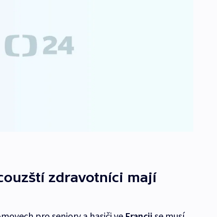
ouzští zdravotníci mají
omovech pro seniory a hasiči ve
Francii
se musí