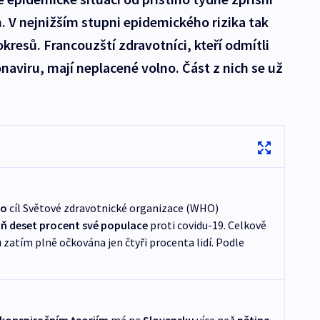
h. V nejnižším stupni epidemického rizika tak
okresů. Francouzští zdravotníci, kteří odmítli
naviru, mají neplacené volno. Část z nich se už
lo
cíl Světové zdravotnické organizace (WHO)
ň deset procent své populace
proti covidu-19. Celkově
zatím plně očkována jen čtyři procenta lidí. Podle