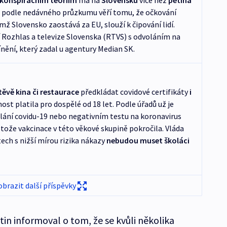
konspiračním teoriím
má na
Slovensku
více než
pětina
ě podle nedávného průzkumu věří tomu, že očkování
ž Slovensko zaostává za EU, slouží k čipování lidí.
 Rozhlas a televize Slovenska (RTVS) s odvoláním na
ění, který zadal u agentury Median SK.
ěvě kina či restaurace
předkládat covidové certifikáty
i
st platila pro dospělé od 18 let. Podle úřadů už je
lání covidu-19 nebo negativním testu na koronavirus
otože vakcinace v této věkové skupině pokročila. Vláda
ech s nižší mírou rizika nákazy
nebudou muset školáci
obrazit další příspěvky
in informoval o tom, že se kvůli několika