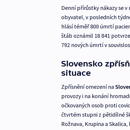
Denní přírůstky nákazy se v n
obyvatel, v posledních týdn
hlásí téměř 800 úmrtí pacien
štáb oznámil 18 841 potvrze
792 nových úmrtí v souvislos
Slovensko zpřísň
situace
Zpřísnění omezení na
Slove
provozy i na konání hromadný
očkovaných osob proti covid
čtvrtém stupni z pětidílné š
Rožnava, Krupina a Skalica, 