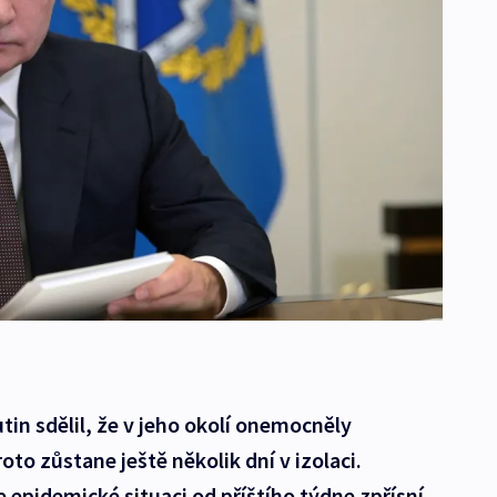
tin sdělil, že v jeho okolí onemocněly
oto zůstane ještě několik dní v izolaci.
e epidemické situaci od příštího týdne zpřísní