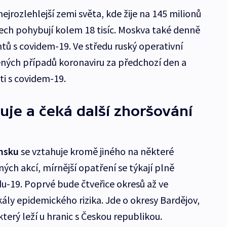
ejrozlehlejší zemi světa, kde žije na 145 milionů
ech pohybují kolem 18 tisíc. Moskva také denně
tů s covidem-19. Ve středu ruský operativní
ných případů koronaviru za předchozí den a
ti s covidem-19.
uje a čeká další zhoršování
nsku
se vztahuje kromě jiného na některé
ch akcí, mírnější opatření se týkají plně
u-19. Poprvé bude čtveřice okresů až ve
kály epidemického rizika. Jde o okresy Bardějov,
který leží u hranic s Českou republikou.