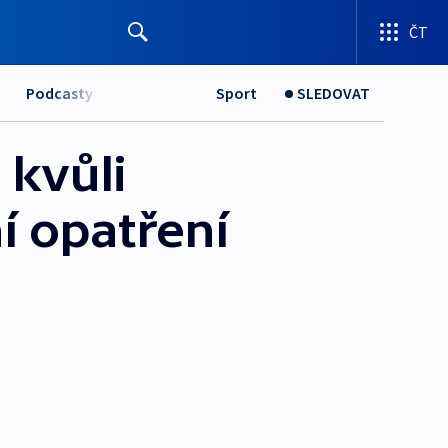
ČT
Podcasty
Sport
SLEDOVAT
 kvůli
í opatření