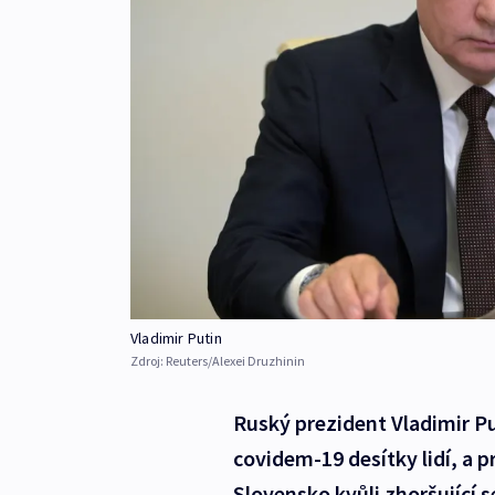
Vladimir Putin
Zdroj:
Reuters/Alexei Druzhinin
Ruský prezident Vladimir Pu
covidem-19 desítky lidí, a pr
Slovensko kvůli zhoršující s