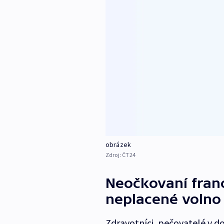
obrázek
Zdroj:
ČT24
Neočkovaní franc
neplacené volno
Zdravotníci, pečovatelé v d