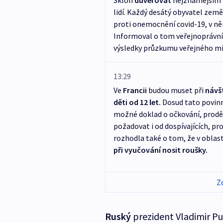
Sklon
důvěřovat
nejznámějším
lidí. Každý desátý obyvatel zem
proti onemocnění covid-19, v něm
Informoval o tom veřejnoprávní
výsledky průzkumu veřejného mín
13:29
Ve
Francii
budou muset při
návšt
děti od 12 let.
Dosud tato povinno
možné doklad o očkování, prodě
požadovat i od dospívajících, pr
rozhodla také o tom, že v oblast
při vyučování nosit roušky.
Z
Ruský
prezident Vladimir Put