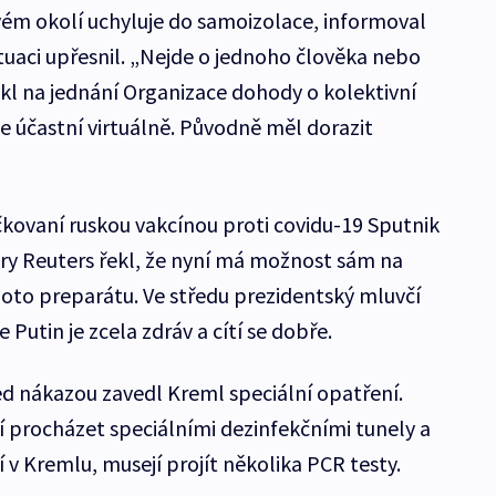
m okolí uchyluje do samoizolace, informoval
ituaci upřesnil. „Nejde o jednoho člověka nebo
“ řekl na jednání Organizace dohody o kolektivní
e účastní virtuálně. Původně měl dorazit
kovaní ruskou vakcínou proti covidu-19 Sputnik
ry Reuters řekl, že nyní má možnost sám na
oto preparátu. Ve středu prezidentský mluvčí
 Putin je zcela zdráv a cítí se dobře.
ed nákazou zavedl Kreml speciální opatření.
í procházet speciálními dezinfekčními tunely a
cí v Kremlu, musejí projít několika PCR testy.