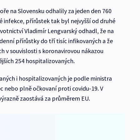
oře na Slovensku odhalily za jeden den 760
infekce, přírůstek tak byl nejvyšší od druhé
votnictví Vladimír Lengvarský odhadl, že na
nní přírůstky do tří tisíc infikovaných a že
h v souvislosti s koronavirovou nákazou
ějších 254 hospitalizovaných.
aných i hospitalizovaných je podle ministra
ec nebo plně očkovaní proti covidu-19. V
výrazně zaostává za průměrem EU.