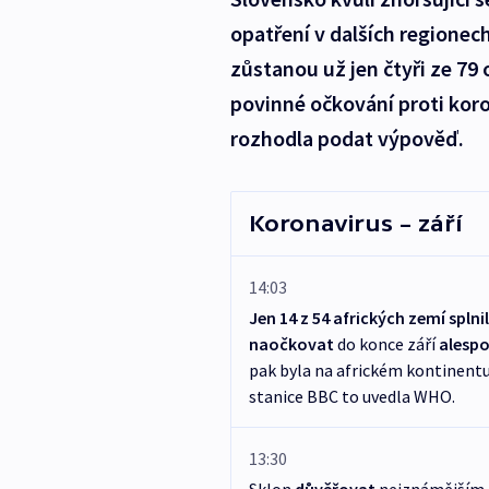
opatření v dalších regionec
zůstanou už jen čtyři ze 79 
povinné očkování proti koro
rozhodla podat výpověď.
Koronavirus – září
14:03
Jen 14 z 54 afrických zemí splni
naočkovat
do konce září
alespo
pak byla na africkém kontinentu 
stanice BBC to uvedla WHO.
13:30