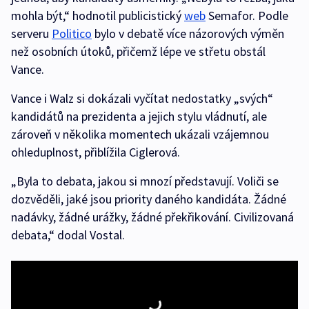
mohla být,“ hodnotil publicistický
web
Semafor. Podle
serveru
Politico
bylo v debatě více názorových výměn
než osobních útoků, přičemž lépe ve střetu obstál
Vance.
Vance i Walz si dokázali vyčítat nedostatky „svých“
kandidátů na prezidenta a jejich stylu vládnutí, ale
zároveň v několika momentech ukázali vzájemnou
ohleduplnost, přiblížila Ciglerová.
„Byla to debata, jakou si mnozí představují. Voliči se
dozvěděli, jaké jsou priority daného kandidáta. Žádné
nadávky, žádné urážky, žádné překřikování. Civilizovaná
debata,“ dodal Vostal.