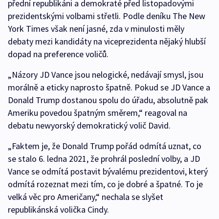
přední republikáni a demokraté před listopadovými
prezidentskými volbami střetli. Podle deníku The New
York Times však není jasné, zda v minulosti měly
debaty mezi kandidáty na viceprezidenta nějaký hlubší
dopad na preference voličů.
„Názory JD Vance jsou nelogické, nedávají smysl, jsou
morálně a eticky naprosto špatně. Pokud se JD Vance a
Donald Trump dostanou spolu do úřadu, absolutně pak
Ameriku povedou špatným směrem,“ reagoval na
debatu newyorský demokratický volič David.
„Faktem je, že Donald Trump pořád odmítá uznat, co
se stalo 6. ledna 2021, že prohrál poslední volby, a JD
Vance se odmítá postavit bývalému prezidentovi, který
odmítá rozeznat mezi tím, co je dobré a špatné. To je
velká věc pro Američany,“ nechala se slyšet
republikánská volička Cindy.