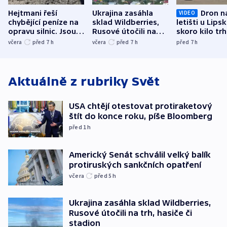
Hejtmani řeší
Ukrajina zasáhla
Dron n
VIDEO
chybějící peníze na
sklad Wildberries,
letišti u Lips
opravu silnic. Jsou
Rusové útočili na
skoro kilo trh
nenárokové, namítá
trh, hasiče či
indicie ukazuj
včera
před 7
h
včera
před 7
h
před 7
h
ministerstvo
stadion
Rusko
Aktuálně z rubriky
Svět
USA chtějí otestovat protiraketový
štít do konce roku, píše Bloomberg
před 1
h
Americký Senát schválil velký balík
protiruských sankčních opatření
včera
před 5
h
Ukrajina zasáhla sklad Wildberries,
Rusové útočili na trh, hasiče či
stadion