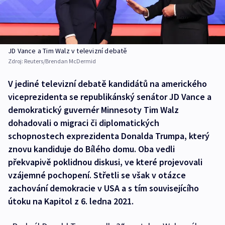
JD Vance a Tim Walz v televizní debatě
Zdroj:
Reuters/Brendan McDermid
V jediné televizní debatě kandidátů na amerického
viceprezidenta se republikánský senátor JD Vance a
demokratický guvernér Minnesoty Tim Walz
dohadovali o migraci či diplomatických
schopnostech exprezidenta Donalda Trumpa, který
znovu kandiduje do Bílého domu. Oba vedli
překvapivě poklidnou diskusi, ve které projevovali
vzájemné pochopení. Střetli se však v otázce
zachování demokracie v USA a s tím souvisejícího
útoku na Kapitol z 6. ledna 2021.