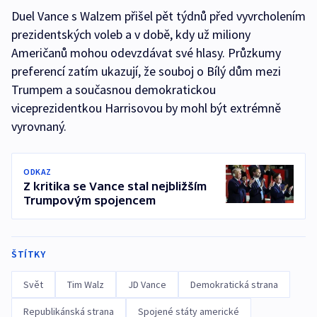
Duel Vance s Walzem přišel pět týdnů před vyvrcholením
prezidentských voleb a v době, kdy už miliony
Američanů mohou odevzdávat své hlasy. Průzkumy
preferencí zatím ukazují, že souboj o Bílý dům mezi
Trumpem a současnou demokratickou
viceprezidentkou Harrisovou by mohl být extrémně
vyrovnaný.
ODKAZ
Z kritika se Vance stal nejbližším
Trumpovým spojencem
ŠTÍTKY
Svět
Tim Walz
JD Vance
Demokratická strana
Republikánská strana
Spojené státy americké