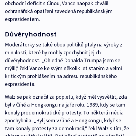
obchodní deficit s Čínou, Vance naopak chválil
ochranářská opatření zavedená republikánským
exprezidentem.
Důvěryhodnost
Moderátorky se také obou politiků ptaly na výroky z
minulosti, které by mohly zpochybnit jejich
důvěryhodnost. „Ohledně Donalda Trumpa jsem se
mýlil,“ řekl Vance ke svým několik let starým a velmi
kritickým prohlášením na adresu republikánského
exprezidenta.
Walz se pak označil za popletu, když měl vysvětlit, zda
byl v Číně a Hongkongu na jaře roku 1989, kdy se tam
konaly prodemokratické protesty. To některá média
zpochybnila. „Byl jsem v Číně a Hongkongu, když se
tam konaly protesty za demokracii,“ řekl Walz s tím, že