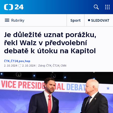
Sport
SLEDOVAT
Rubriky
Je důležité uznat porážku,
řekl Walz v předvolební
debatě k útoku na Kapitol
ČTK
,
ČT24
,
pov
,
hop
2. 10. 2024
2. 10. 2024
|
Zdroj:
ČTK
,
ČT24
,
CNN