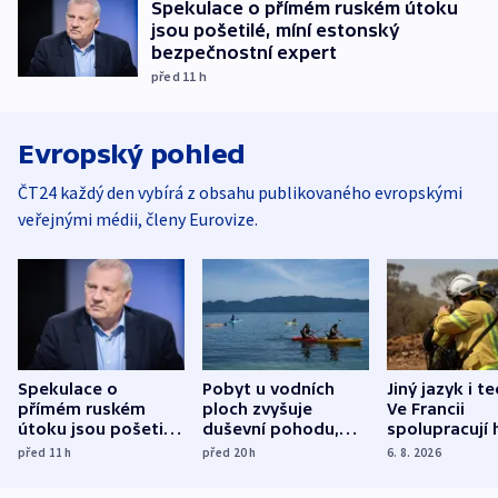
Spekulace o přímém ruském útoku
jsou pošetilé, míní estonský
bezpečnostní expert
před 11
h
Evropský pohled
ČT24 každý den vybírá z obsahu publikovaného evropskými
veřejnými médii, členy Eurovize.
Spekulace o
Pobyt u vodních
Jiný jazyk i t
přímém ruském
ploch zvyšuje
Ve Francii
útoku jsou pošetilé,
duševní pohodu,
spolupracují h
míní estonský
ukázala
různých zemí
před 11
h
před 20
h
6. 8. 2026
bezpečnostní
mezinárodní studie
expert