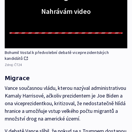
Nahrávám video
Bohumil Vostal k předvolební debatě viceprezidentských
kandidátů
Zdroj:
ČT24
Migrace
Vance současnou vládu, kterou nazýval administrativou
Kamaly Harrisové, ačkoliv prezidentem je Joe Biden a
ona viceprezidentkou, kritizoval, že nedostatečně hlídá
hranice a umožňuje vstup velkého počtu migrantů a
množství drog na americké území.
V debatě Vance slíbil, že pokud se s Trumpem dostanou