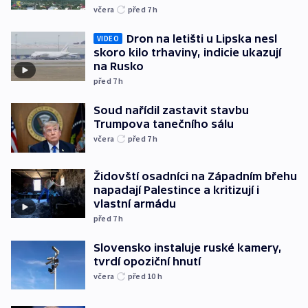
včera
před 7
h
Dron na letišti u Lipska nesl
VIDEO
skoro kilo trhaviny, indicie ukazují
na Rusko
před 7
h
Soud nařídil zastavit stavbu
Trumpova tanečního sálu
včera
před 7
h
Židovští osadníci na Západním břehu
napadají Palestince a kritizují i
vlastní armádu
před 7
h
Slovensko instaluje ruské kamery,
tvrdí opoziční hnutí
včera
před 10
h