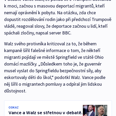
k moci, začnou s masovou deportací migrantů, kteří
nemají oprávnění k pobytu. Na otázku, zda chce
dopustit rozdělování rodin jako při předchozí Trumpově
vládě, reagoval slovy, že deportace začnou u lidí, kteří
spáchali zločiny, napsal server BBC.
Walz svého protivníka kritizoval za to, že během
kampaně šířil falešné informace o tom, že někteří
migranti pojídají ve městě Springfield ve státě Ohio
domácí mazlíčky. „Důsledkem toho je, že guvernér
musel vyslat do Springfieldu bezpečnostní síly, aby
eskortovaly děti do škol,“ podotkl Walz. Vance podle
něj šířil o migrantech pomluvy a odpíral jim lidskou
důstojnost.
ODKAZ
Vance a Walz se střetnou v debatě.