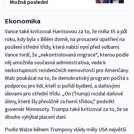
Možná poslední
Ekonomika
Vance také kritizoval Harrisovou za to, že měla tři a půl
roku, kdy byla v Bílém domě, na prosazení opatření na
posílení střední třídy, která nabízí nyní před volbami.
Vance tvrdí, že „nekontrolovaná migrace“, kterou podle
něj umožnila současná administrativa, vede k
nedostupnosti rezidenčních nemovitostí pro Američany.
Walz poukázal na to, že demokratický program počítá s
podporou pro lidi, kteří si pořídí bydlení, a daňovými
úlevami pro střední třídu. „On (Trump) rozdal daňové
úlevy, které šly převážně za horní třídou,“ podotkl
guvernér Minnesoty. Trumpa také kritizoval za to, že se
dlouho vyhýbal placení daní.
Podle Walze během Trumpovy vlády měly USA největší