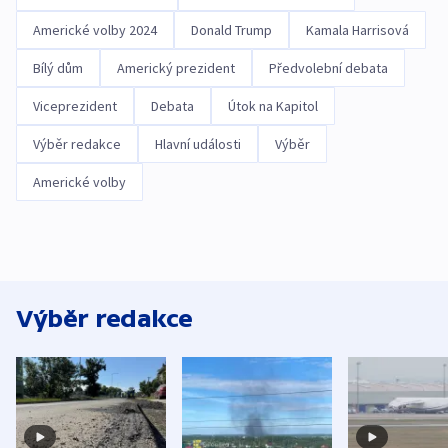
Americké volby 2024
Donald Trump
Kamala Harrisová
Bílý dům
Americký prezident
Předvolební debata
Viceprezident
Debata
Útok na Kapitol
Výběr redakce
Hlavní události
Výběr
Americké volby
Výběr redakce