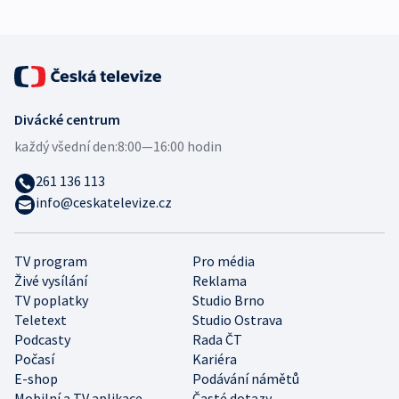
Divácké centrum
každý všední den:
8:00—16:00 hodin
261 136 113
info@ceskatelevize.cz
TV program
Pro média
Živé vysílání
Reklama
TV poplatky
Studio Brno
Teletext
Studio Ostrava
Podcasty
Rada ČT
Počasí
Kariéra
E-shop
Podávání námětů
Mobilní a TV aplikace
Časté dotazy