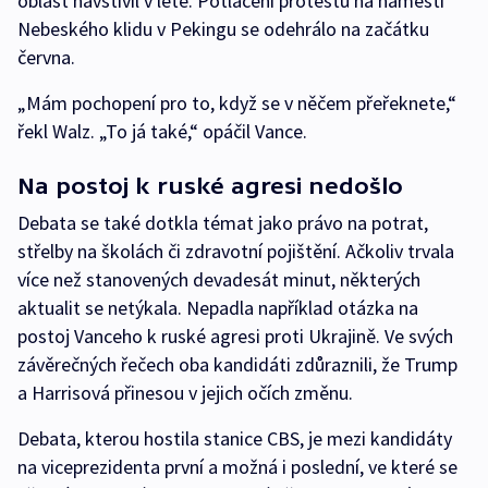
oblast navštívil v létě. Potlačení protestů na náměstí
Nebeského klidu v Pekingu se odehrálo na začátku
června.
„Mám pochopení pro to, když se v něčem přeřeknete,“
řekl Walz. „To já také,“ opáčil Vance.
Na postoj k ruské agresi nedošlo
Debata se také dotkla témat jako právo na potrat,
střelby na školách či zdravotní pojištění. Ačkoliv trvala
více než stanovených devadesát minut, některých
aktualit se netýkala. Nepadla například otázka na
postoj Vanceho k ruské agresi proti Ukrajině. Ve svých
závěrečných řečech oba kandidáti zdůraznili, že Trump
a Harrisová přinesou v jejich očích změnu.
Debata, kterou hostila stanice CBS, je mezi kandidáty
na viceprezidenta první a možná i poslední, ve které se