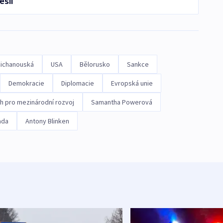
ešli
Cichanouská
USA
Bělorusko
Sankce
Demokracie
Diplomacie
Evropská unie
h pro mezinárodní rozvoj
Samantha Powerová
ada
Antony Blinken