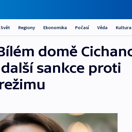
Svět
Regiony
Ekonomika
Počasí
Věda
Kultura
v Bílém domě Cichan
 další sankce proti
režimu