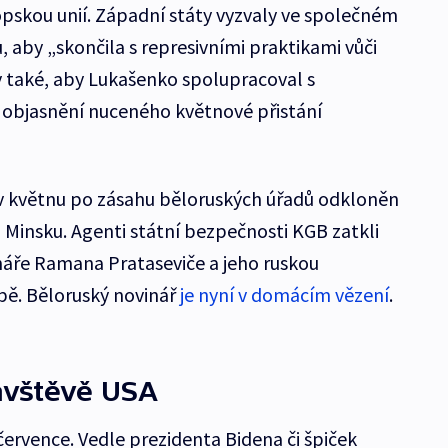
pskou unií. Západní státy vyzvaly ve společném
 aby „skončila s represivními praktikami vůči
 také, aby Lukašenko spolupracoval s
a objasnění nuceného květnové přistání
 v květnu po zásahu běloruských úřadů odkloněn
o Minsku. Agenti státní bezpečnosti KGB zatkli
náře Ramana Prataseviče a jeho ruskou
ubě. Běloruský novinář
je nyní v domácím vězení
.
návštěvě USA
července. Vedle prezidenta Bidena či špiček