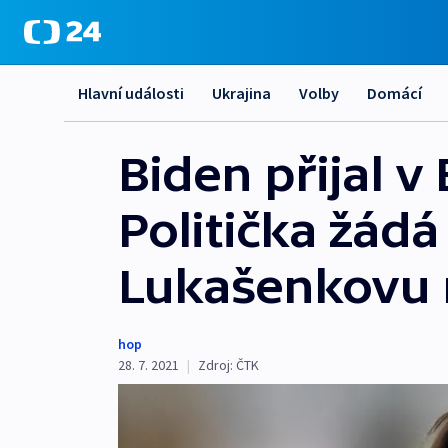
Hlavní události
Ukrajina
Volby
Domácí
Biden přijal 
Politička žádá
Lukašenkovu 
hop
28. 7. 2021
|
Zdroj:
ČTK