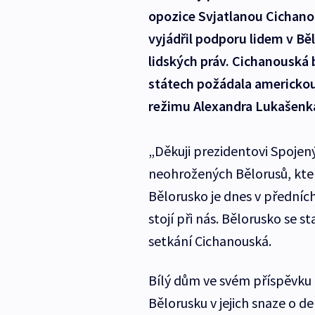
opozice Svjatlanou Cichano
vyjádřil podporu lidem v Běl
lidských práv. Cichanouská
státech požádala americkou 
režimu Alexandra Lukašenk
„Děkuji prezidentovi Spojenýc
neohrožených Bělorusů, kteř
Bělorusko je dnes v předních
stojí při nás. Bělorusko se 
setkání Cichanouská.
Bílý dům ve svém příspěvku u
Bělorusku v jejich snaze o de