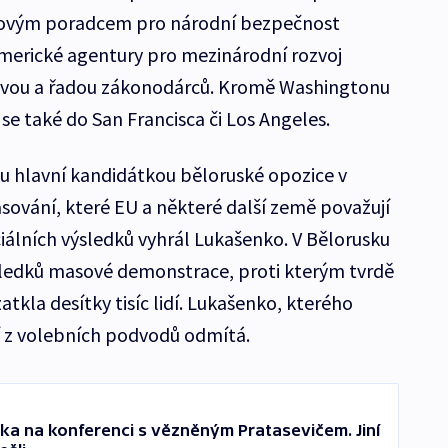
enovým poradcem pro národní bezpečnost
merické agentury pro mezinárodní rozvoj
vou a řadou zákonodárců. Kromě Washingtonu
 se také do San Francisca či Los Angeles.
nu hlavní kandidátkou běloruské opozice v
sování, které EU a některé další země považují
ciálních výsledků vyhrál Lukašenko. V Bělorusku
sledků masové demonstrace, proti kterým tvrdě
atkla desítky tisíc lidí. Lukašenko, kterého
 z volebních podvodů odmítá.
ka na konferenci s vězněným Pratasevičem. Jiní