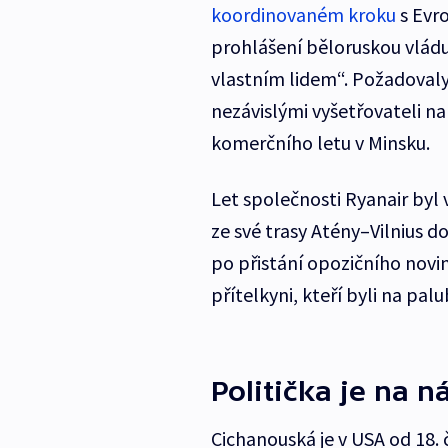
koordinovaném kroku
s Evro
prohlášení běloruskou vládu,
vlastním lidem“. Požadovaly
nezávislými vyšetřovateli n
komerčního letu v Minsku.
Let společnosti Ryanair byl
ze své trasy Atény–Vilnius d
po přistání opozičního novi
přítelkyni, kteří byli na pal
Politička je na 
Cichanouská je v USA od 18. 