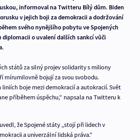
uskou, informoval na Twitteru Bílý dům. Biden
orusku v jejich boji za demokracii a dodržování
 během svého nynějšího pobytu ve Spojených
diplomacii o uvalení dalších sankcí vůči
a.
h států za silný projev solidarity s miliony
í mírumilovně bojují za svou svobodu.
 liniích boje mezi demokracií a autokracií. Svět
stane příběhem úspěchu,“ napsala na Twitteru k
vedl, že Spojené státy „stojí při lidech v
mokracii a univerzální lidská práva.“