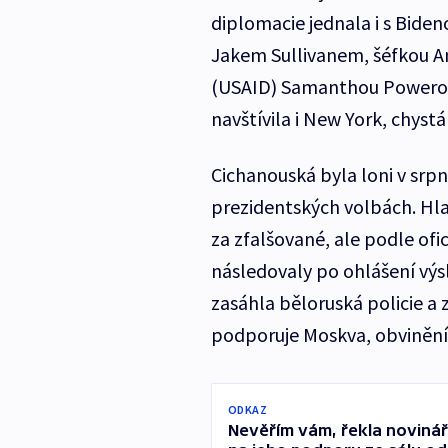
diplomacie jednala i s Bid
Jakem Sullivanem, šéfkou A
(USAID) Samanthou Powero
navštívila i New York, chystá
Cichanouská byla loni v srp
prezidentských volbách. Hla
za zfalšované, ale podle ofi
následovaly po ohlášení vý
zasáhla běloruská policie a z
podporuje Moskva, obvinění
ODKAZ
Nevěřím vám, řekla novinář