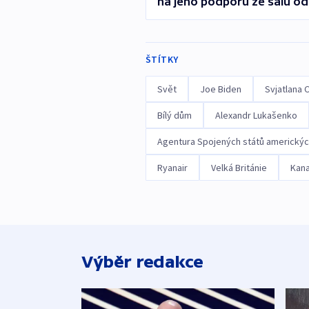
na jeho podporu ze sálu od
ŠTÍTKY
Svět
Joe Biden
Svjatlana 
Bílý dům
Alexandr Lukašenko
Agentura Spojených států americkýc
Ryanair
Velká Británie
Kan
Výběr redakce