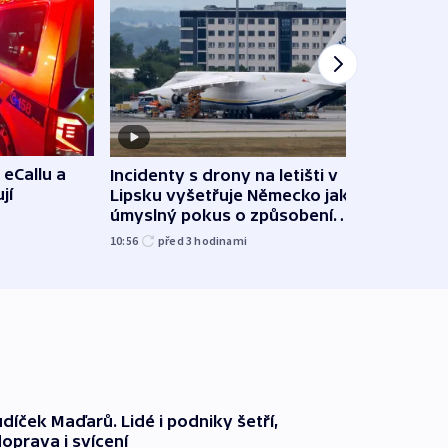
 eCallu a
Incidenty s drony na letišti v
Klima
jí
Lipsku vyšetřuje Německo jako
podn
úmyslný pokus o způsobení
i sví
exploze
10:56
před 3
hodinami
12:08
díček Maďarů. Lidé i podniky šetří,
oprava i svícení