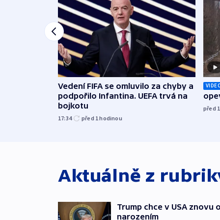
Vedení FIFA se omluvilo za chyby a
VIDE
podpořilo Infantina. UEFA trvá na
opev
bojkotu
před 
17:34
před 1
hodinou
Aktuálně z rubri
Trump chce v USA znovu o
narozením