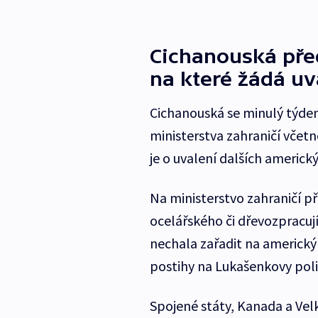
Cichanouská před
na které žádá uv
Cichanouská se minulý týden
ministerstva zahraničí včet
je o uvalení dalších americk
Na ministerstvo zahraničí p
ocelářského či dřevozpracuj
nechala zařadit na americký 
postihy na Lukašenkovy polit
Spojené státy, Kanada a Vel