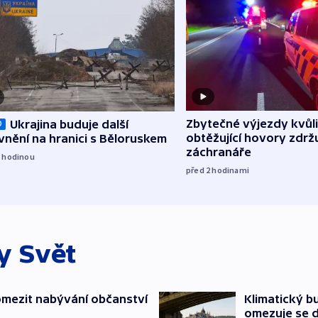
Zbytečné výjezdy kvůli
Ukrajina buduje další
O
obtěžující hovory zdržu
nění na hranici s Běloruskem
záchranáře
1
hodinou
před 2
hodinami
ky
Svět
mezit nabývání občanství
Klimatický bu
omezuje se d