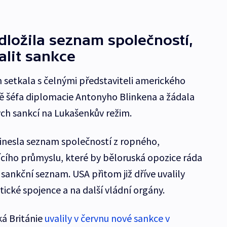
ložila seznam společností,
alit sankce
 setkala s čelnými představiteli amerického
ně šéfa diplomacie Antonyho Blinkena a žádala
ých sankcí na Lukašenkův režim.
řinesla seznam společností z ropného,
ícího průmyslu, které by běloruská opozice ráda
sankční seznam. USA přitom již dříve uvalily
ické spojence a na další vládní orgány.
ká Británie
uvalily v červnu nové sankce v