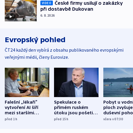
České firmy usilují o zakázky
VIDEO
při dostavbě Dukovan
6. 8. 2026
Evropský pohled
ČT24 každý den vybírá z obsahu publikovaného evropskými
veřejnými médii, členy Eurovize.
Falešní „lékaři“
Spekulace o
Pobyt u vodn
vytvoření AI šíří
přímém ruském
ploch zvyšuje
mezi staršími
útoku jsou pošetilé,
duševní poho
Poláky nebezpečné
míní estonský
ukázala
před 1
h
před 15
h
včera v 07:30
zdravotní rady
bezpečnostní
mezinárodní 
expert