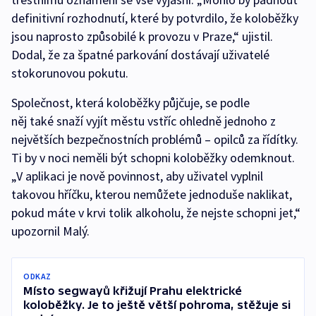
definitivní rozhodnutí, které by potvrdilo, že koloběžky
jsou naprosto způsobilé k provozu v Praze,“ ujistil.
Dodal, že za špatné parkování dostávají uživatelé
stokorunovou pokutu.
Společnost, která koloběžky půjčuje, se podle
něj také snaží vyjít městu vstříc ohledně jednoho z
největších bezpečnostních problémů – opilců za řídítky.
Ti by v noci neměli být schopni koloběžky odemknout.
„V aplikaci je nově povinnost, aby uživatel vyplnil
takovou hříčku, kterou nemůžete jednoduše naklikat,
pokud máte v krvi tolik alkoholu, že nejste schopni jet,“
upozornil Malý.
ODKAZ
Místo segwayů křižují Prahu elektrické
koloběžky. Je to ještě větší pohroma, stěžuje si