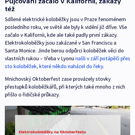
Půjčování začalo v Kalifornii, zákazy
též
Sdílené elektrické koloběžky jsou v Praze fenoménem
posledního roku, ve světě ale byly k vidění již dříve. Vše
začalo v Kalifornii, kde ale také padly první zákazy.
Elektrokoloběžky jsou zakázané v San Franciscu a
Santa Monice. Jinde berou odpůrci koloběžek věci do
vlastních rukou – třeba v Lyonu
našli v září potápěči přes
sto koloběžek, které někdo naházel do řeky
.
Mnichovský Oktoberfest zase provázely stovky
přestupků koloběžkářů, při kterých také mnoho z nich
přišlo o řidičské průkazy.