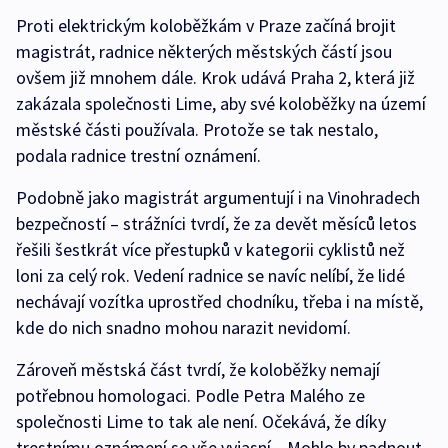
Proti elektrickým koloběžkám v Praze začíná brojit
magistrát, radnice některých městských částí jsou
ovšem již mnohem dále. Krok udává Praha 2, která již
zakázala společnosti Lime, aby své koloběžky na území
městské části používala. Protože se tak nestalo,
podala radnice trestní oznámení.
Podobně jako magistrát argumentují i na Vinohradech
bezpečností – strážníci tvrdí, že za devět měsíců letos
řešili šestkrát více přestupků v kategorii cyklistů než
loni za celý rok. Vedení radnice se navíc nelíbí, že lidé
nechávají vozítka uprostřed chodníku, třeba i na místě,
kde do nich snadno mohou narazit nevidomí.
Zároveň městská část tvrdí, že koloběžky nemají
potřebnou homologaci. Podle Petra Malého ze
společnosti Lime to tak ale není. Očekává, že díky
trestnímu oznámení se vše vyjasní. „Mohlo by padnout