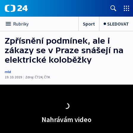
Sport
SLEDOVAT
Rubriky
Zpřísnění podmínek, ale i
zákazy se v Praze snášejí na
elektrické koloběžky
mld
19. 10. 2019
|
Zdroj:
ČT24
,
ČTK
Nahrávám video