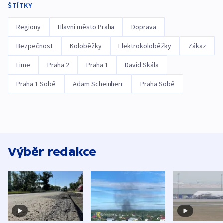
ŠTÍTKY
Regiony
Hlavní město Praha
Doprava
Bezpečnost
Koloběžky
Elektrokoloběžky
Zákaz
Lime
Praha 2
Praha 1
David Skála
Praha 1 Sobě
Adam Scheinherr
Praha Sobě
Výběr redakce