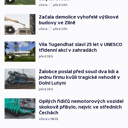
včera
před 14
h
Začala demolice vyhořelé výškové
budovy ve Zlíně
včera
před 14
h
Vila Tugendhat slaví 25 let v UNESCO
třídenní akcí v zahradách
před 18
h
Žalobce poslal před soud dva lidi a
jednu firmu kvůli tragické nehodě v
Dolní Lutyni
před 19
h
Opilých řidičů nemotorových vozidel
skokově přibylo, nejvíc ve středních
Čechách
včera v 06:01