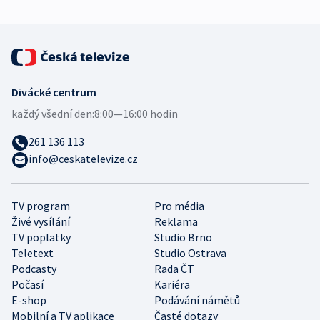
Divácké centrum
každý všední den:
8:00—16:00 hodin
261 136 113
info@ceskatelevize.cz
TV program
Pro média
Živé vysílání
Reklama
TV poplatky
Studio Brno
Teletext
Studio Ostrava
Podcasty
Rada ČT
Počasí
Kariéra
E-shop
Podávání námětů
Mobilní a TV aplikace
Časté dotazy