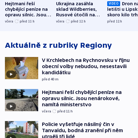
Hejtmani řeší
Ukrajina zasáhla
Dron n
VIDEO
chybějící peníze na
sklad Wildberries,
letišti u Lips
opravu silnic. Jsou
Rusové útočili na
skoro kilo trh
nenárokové, namítá
trh, hasiče či
indicie ukazuj
včera
před 11
h
včera
před 12
h
před 12
h
ministerstvo
stadion
Rusko
Aktuálně z rubriky
Regiony
V Krchlebech na Rychnovsku v říjnu
obecní volby nebudou, nesestavili
kandidátku
před 40
m
Hejtmani řeší chybějící peníze na
opravu silnic. Jsou nenárokové,
namítá ministerstvo
včera
před 11
h
Policie vyšetřuje násilný čin v
Tanvaldu, bodná zranění při něm
utrpěli tři lidé