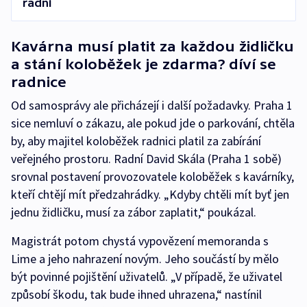
radní
Kavárna musí platit za každou židličku
a stání koloběžek je zdarma? díví se
radnice
Od samosprávy ale přicházejí i další požadavky. Praha 1
sice nemluví o zákazu, ale pokud jde o parkování, chtěla
by, aby majitel koloběžek radnici platil za zabírání
veřejného prostoru. Radní David Skála (Praha 1 sobě)
srovnal postavení provozovatele koloběžek s kavárníky,
kteří chtějí mít předzahrádky. „Kdyby chtěli mít byť jen
jednu židličku, musí za zábor zaplatit,“ poukázal.
Magistrát potom chystá vypovězení memoranda s
Lime a jeho nahrazení novým. Jeho součástí by mělo
být povinné pojištění uživatelů. „V případě, že uživatel
způsobí škodu, tak bude ihned uhrazena,“ nastínil