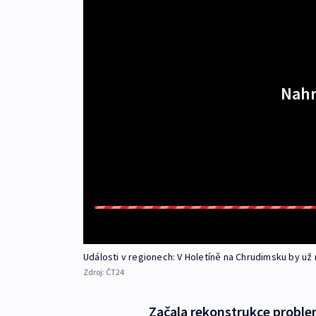
Nahr
Události v regionech: V Holetíně na Chrudimsku by 
Zdroj:
ČT24
Začala rekonstrukce probl