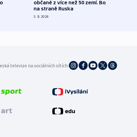
 o
občané z více než 50 zemí. Bojovali
dosta
na straně Ruska
4. 8. 20
5. 8. 2026
eská televize na sociálních sítích: