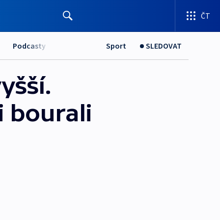
ČT
Podcasty
Sport
SLEDOVAT
yšší.
i bourali