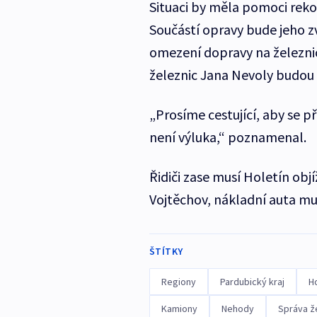
Situaci by měla pomoci rek
Součástí opravy bude jeho 
omezení dopravy na železnici
železnic Jana Nevoly budou m
„Prosíme cestující, aby se p
není výluka,“ poznamenal.
Řidiči zase musí Holetín obj
Vojtěchov, nákladní auta musí 
ŠTÍTKY
Regiony
Pardubický kraj
Ho
Kamiony
Nehody
Správa ž