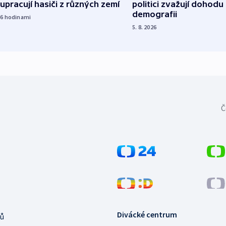
upracují hasiči z různých zemí
politici zvažují dohodu
demografii
16
hodinami
5. 8. 2026
Č
Divácké centrum
ů