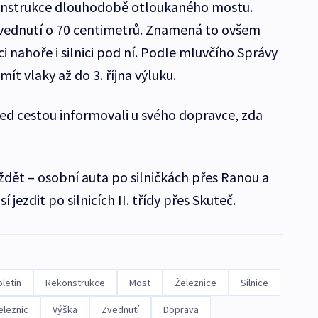
onstrukce dlouhodobě otloukaného mostu.
zvednutí o 70 centimetrů. Znamená to ovšem
 nahoře i silnici pod ní. Podle mluvčího Správy
ít vlaky až do 3. října výluku.
řed cestou informovali u svého dopravce, zda
íždět – osobní auta po silničkách přes Ranou a
jezdit po silnicích II. třídy přes Skuteč.
letín
Rekonstrukce
Most
Železnice
Silnice
eleznic
Výška
Zvednutí
Doprava