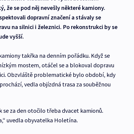
ký, že se pod něj nevešly některé kamiony.
espektovali dopravní značení a stávaly se
avu na silnici i železnici. Po rekonstrukci by se
ude vyšší.
 kamiony takřka na denním pořádku. Když se
nízkým mostem, otáčel se a blokoval dopravu
ici. Obzvláště problematické bylo období, kdy
bcí prochází, vedla objízdná trasa za souběžnou
k se za den otočilo třeba dvacet kamionů.
a,“ uvedla obyvatelka Holetína.