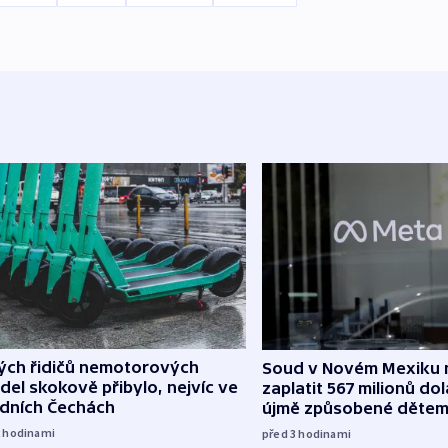
lých řidičů nemotorových
Soud v Novém Mexiku n
del skokově přibylo, nejvíc ve
zaplatit 567 milionů dol
edních Čechách
újmě způsobené děte
2
hodinami
před 3
hodinami