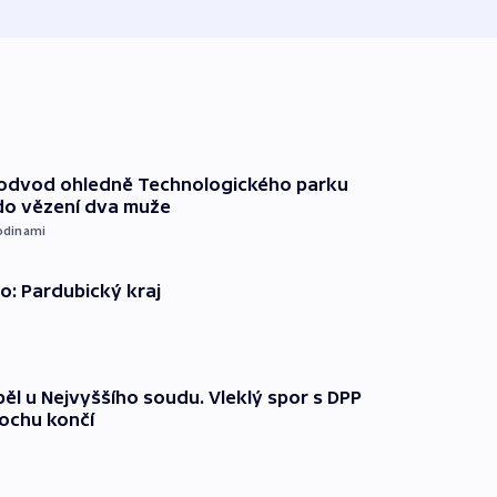
podvod ohledně Technologického parku
do vězení dva muže
odinami
o: Pardubický kraj
ěl u Nejvyššího soudu. Vleklý spor s DPP
lochu končí