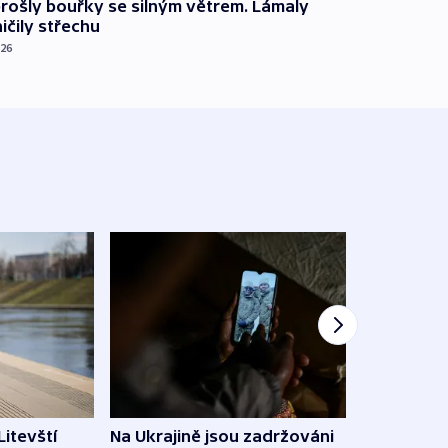
prošly bouřky se silným větrem. Lámaly
ičily střechu
026
Litevští
Na Ukrajině jsou zadržováni
Španě