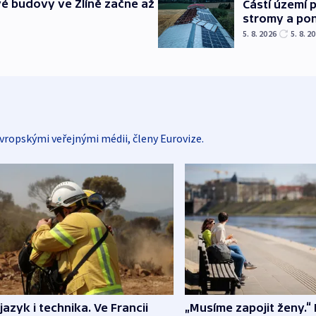
é budovy ve Zlíně začne až
Částí území 
stromy a pon
5. 8. 2026
5. 8. 2
vropskými veřejnými médii, členy Eurovize.
 jazyk i technika. Ve Francii
„Musíme zapojit ženy.“ 