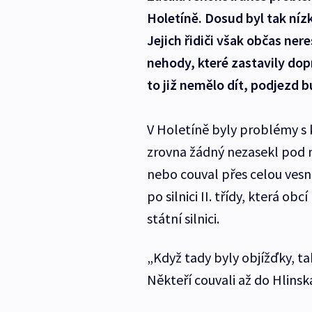
Holetíně. Dosud byl tak níz
Jejich řidiči však občas ner
nehody, které zastavily dopr
to již nemělo dít, podjezd b
V Holetíně byly problémy s
zrovna žádný nezasekl pod 
nebo couval přes celou vesn
po silnici II. třídy, která o
státní silnici.
„Když tady byly objížďky, ta
Někteří couvali až do Hlinsk