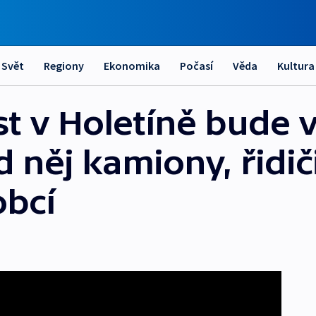
Svět
Regiony
Ekonomika
Počasí
Věda
Kultura
t v Holetíně bude v
 něj kamiony, řidič
obcí