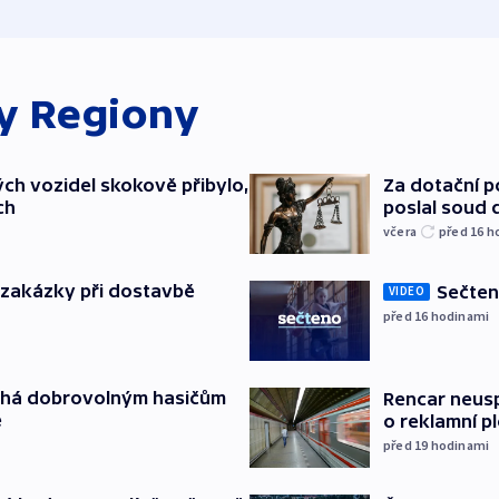
ky
Regiony
ch vozidel skokově přibylo,
Za dotační 
ch
poslal soud 
včera
před 16
h
o zakázky při dostavbě
Sečten
VIDEO
před 16
hodinami
áhá dobrovolným hasičům
Rencar neusp
e
o reklamní p
před 19
hodinami