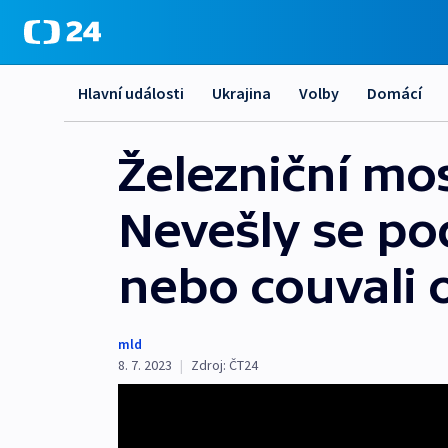
Hlavní události
Ukrajina
Volby
Domácí
Železniční mos
Nevešly se pod
nebo couvali 
mld
8. 7. 2023
|
Zdroj:
ČT24