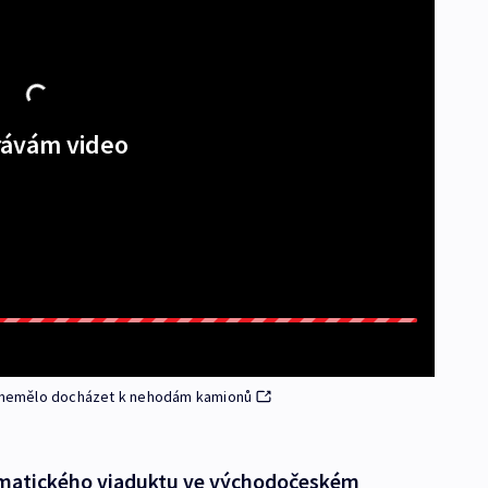
ávám video
už nemělo docházet k nehodám kamionů
ematického viaduktu ve východočeském