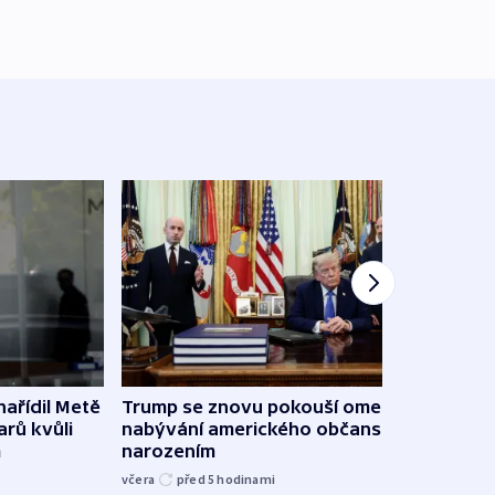
ařídil Metě
Trump se znovu pokouší omezit
Veden
arů kvůli
nabývání amerického občanství
podpo
m
narozením
bojk
včera
před 5
hodinami
včera