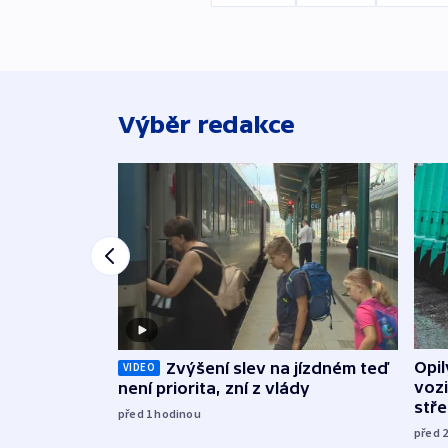
Výběr redakce
Opi
Zvýšení slev na jízdném teď
VIDEO
vozi
není priorita, zní z vlády
stř
před 1
hodinou
před 