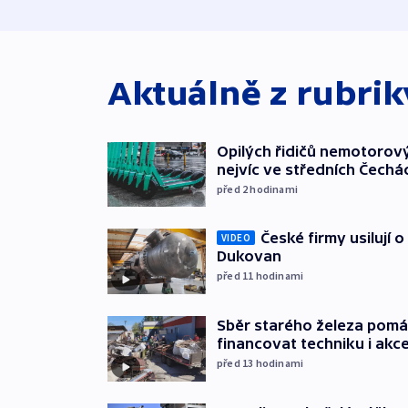
Aktuálně z rubri
Opilých řidičů nemotorový
nejvíc ve středních Čechá
před 2
hodinami
České firmy usilují 
VIDEO
Dukovan
před 11
hodinami
Sběr starého železa pom
financovat techniku i akc
před 13
hodinami