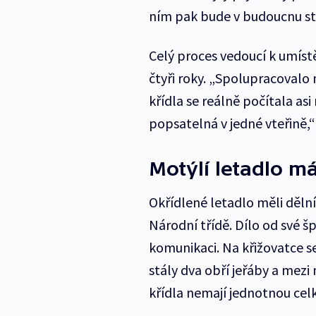
ním pak bude v budoucnu stá
Celý proces vedoucí k umíst
čtyři roky. „Spolupracoval
křídla se reálně počítala asi
popsatelná v jedné vteřině,“ 
Motýlí letadlo m
Okřídlené letadlo měli dělní
Národní třídě. Dílo od své š
komunikaci. Na křižovatce s
stály dva obří jeřáby a mezi 
křídla nemají jednotnou celk