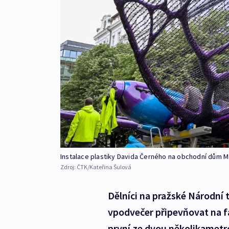
Instalace plastiky Davida Černého na obchodní dům M
Zdroj:
ČTK/Kateřina Šulová
Dělníci na pražské Národní t
vpodvečer připevňovat na f
první ze dvou několikametro