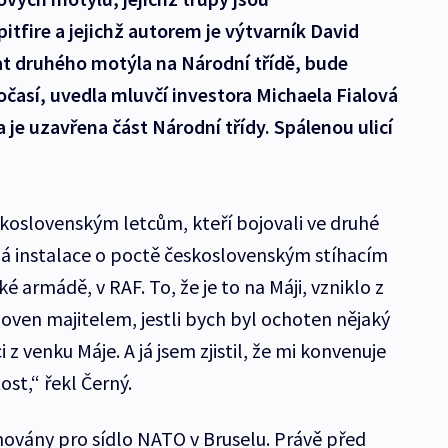
tfire a jejichž autorem je výtvarník David
at druhého motýla na Národní třídě, bude
očasí, uvedla mluvčí investora Michaela Fialová
la je uzavřena část Národní třídy. Spálenou ulicí
skoslovenským letcům, kteří bojovali ve druhé
elá instalace o poctě československým stíhacím
ské armádě, v RAF. To, že je to na Máji, vzniklo z
oven majitelem, jestli bych byl ochoten nějaký
 z venku Máje. A já jsem zjistil, že mi konvenuje
ost,“ řekl Černý.
ovány pro sídlo NATO v Bruselu. Právě před