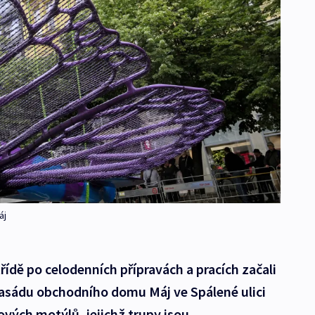
áj
řídě po celodenních přípravách a pracích začali
asádu obchodního domu Máj ve Spálené ulici
vých motýlů, jejichž trupy jsou