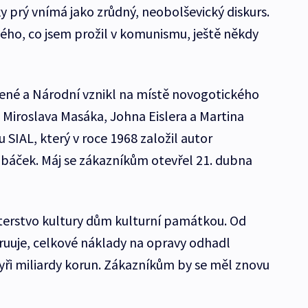
ky prý vnímá jako zrůdný, neobolševický diskurs.
vého, co jsem prožil v komunismu, ještě někdy
né a Národní vznikl na místě novogotického
 Miroslava Masáka, Johna Eislera a Martina
u SIAL, který v roce 1968 založil autor
ubáček. Máj se zákazníkům otevřel 21. dubna
sterstvo kultury dům kulturní památkou. Od
ruuje, celkové náklady na opravy odhadl
ři miliardy korun. Zákazníkům by se měl znovu