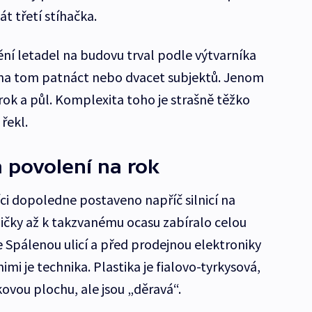
t třetí stíhačka.
ění letadel na budovu trval podle výtvarníka
o na tom patnáct nebo dvacet subjektů. Jenom
 rok a půl. Komplexita toho je strašně těžko
řekl.
á povolení na rok
ci dopoledne postaveno napříč silnicí na
pičky až k takzvanému ocasu zabíralo celou
e Spálenou ulicí a před prodejnou elektroniky
nimi je technika. Plastika je fialovo-tyrkysová,
ovou plochu, ale jsou „děravá“.