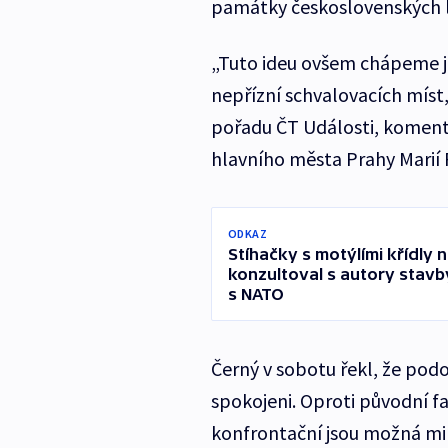
památky československých le
„Tuto ideu ovšem chápeme ja
nepřízní schvalovacích míst,“
pořadu ČT Události, komentá
hlavního města Prahy Marií 
ODKAZ
Stíhačky s motýlími křídly 
konzultoval s autory stavb
s NATO
Černý v sobotu řekl, že podo
spokojeni. Oproti původní fa
konfrontační jsou možná mim