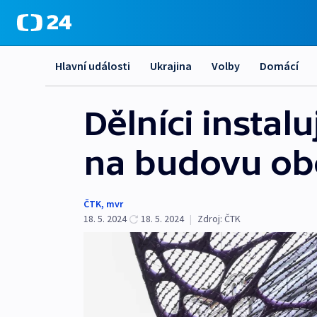
Hlavní události
Ukrajina
Volby
Domácí
Dělníci instalu
na budovu ob
ČTK
,
mvr
18. 5. 2024
18. 5. 2024
|
Zdroj:
ČTK