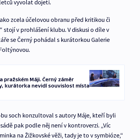
tců vyvolat dojetí.
ko zcela účelovou obranu před kritikou či
 stojí v prohlášení klubu. V diskusi o díle v
ře se Černý pohádal s kurátorkou Galerie
Foltýnovou.
na pražském Máji. Černý záměr
y, kurátorka nevidí souvislost místa
bu soch konzultoval s autory Máje, kteří byli
sádě pak podle něj není v kontroverzi. „Víc
inka na Žižkovské věži, tady je to v symbióze,“