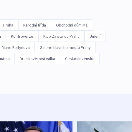
Praha
Národní třída
Obchodní dům Máj
a
Kontroverze
Klub Za starou Prahu
Umění
Marie Foltýnová
Galerie hlavního města Prahy
amátka
Druhá světová válka
Československo