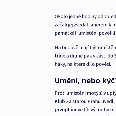
Okolo jedné hodiny odpoledne
začali jej zvedat směrem k m
památkáři umístění povolili 
Na budově mají být umístěna
třídě a druhé pak v části do 
háky, na které dílo pověsí.
Umění, nebo kýč
Proti umístění motýlů v uply
Klub Za starou Prahu uvedl,
prvoplánově líbivý motiv m