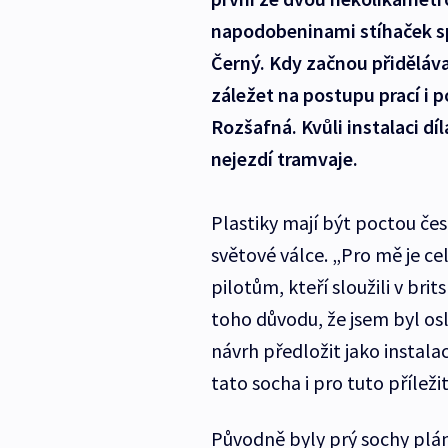
napodobeninami stíhaček spi
Černý. Kdy začnou přiděláv
záležet na postupu prací i p
Rozšafná. Kvůli instalaci dí
nejezdí tramvaje.
Plastiky mají být poctou če
světové válce. „Pro mě je c
pilotům, kteří sloužili v brit
toho důvodu, že jsem byl osl
návrh předložit jako instalaci
tato socha i pro tuto příležit
Původně byly prý sochy plán