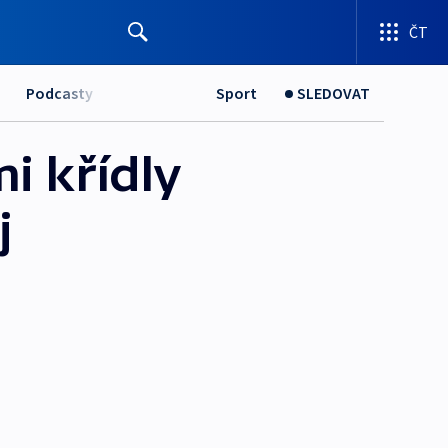
ČT
Podcasty
Sport
SLEDOVAT
mi křídly
j