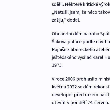
sdělil. Některé kritické výro
„Netušil jsem, že něco tako
zažiju,“ dodal.
Obchodní dům na rohu Spále
Šlikova paláce podle návrhu
Rajniše z libereckého ateliér
ještědského vysílač Karel H
1975.
V roce 2006 prohlásilo mini
května 2022 se dům rekonst
developer před rokem na čty
otevřít v pondělí 24. června.