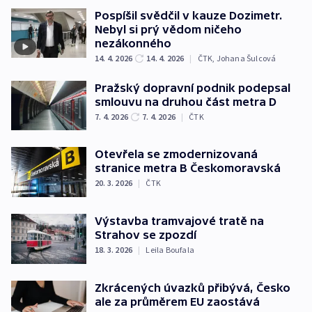
Pospíšil svědčil v kauze Dozimetr.
Nebyl si prý vědom ničeho
nezákonného
14. 4. 2026
14. 4. 2026
|
ČTK
,
Johana Šulcová
Pražský dopravní podnik podepsal
smlouvu na druhou část metra D
7. 4. 2026
7. 4. 2026
|
ČTK
Otevřela se zmodernizovaná
stranice metra B Českomoravská
20. 3. 2026
|
ČTK
Výstavba tramvajové tratě na
Strahov se zpozdí
18. 3. 2026
|
Leila Boufala
Zkrácených úvazků přibývá, Česko
ale za průměrem EU zaostává