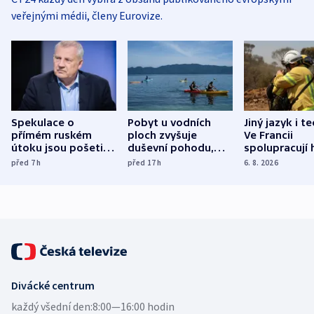
veřejnými médii, členy Eurovize.
Spekulace o
Pobyt u vodních
Jiný jazyk i t
přímém ruském
ploch zvyšuje
Ve Francii
útoku jsou pošetilé,
duševní pohodu,
spolupracují h
míní estonský
ukázala
různých zemí
před 7
h
před 17
h
6. 8. 2026
bezpečnostní
mezinárodní studie
expert
Divácké centrum
každý všední den:
8:00—16:00 hodin