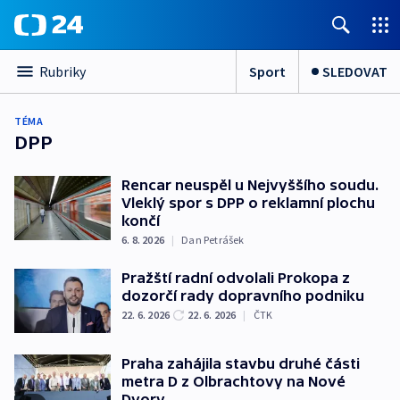
Sport
SLEDOVAT
Rubriky
TÉMA
DPP
Rencar neuspěl u Nejvyššího soudu.
Vleklý spor s DPP o reklamní plochu
končí
6. 8. 2026
|
Dan Petrášek
Pražští radní odvolali Prokopa z
dozorčí rady dopravního podniku
22. 6. 2026
22. 6. 2026
|
ČTK
Praha zahájila stavbu druhé části
metra D z Olbrachtovy na Nové
Dvory