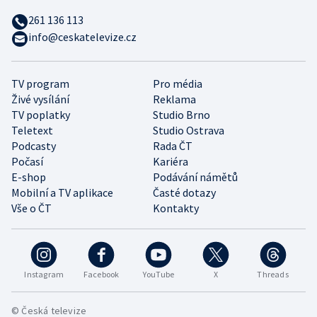
261 136 113
info@ceskatelevize.cz
TV program
Pro média
Živé vysílání
Reklama
TV poplatky
Studio Brno
Teletext
Studio Ostrava
Podcasty
Rada ČT
Počasí
Kariéra
E-shop
Podávání námětů
Mobilní a TV aplikace
Časté dotazy
Vše o ČT
Kontakty
Instagram
Facebook
YouTube
X
Threads
© Česká televize