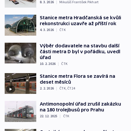
8. 3. 2026
|
Mikuláš František Pikhart
Stanice metra Hradčanská se kvůli
rekonstrukci uzavře až příští rok
4. 3. 2026
|
ČTK
Výběr dodavatele na stavbu další
části metra D byl v pořádku, uvedl
úřad
10. 2. 2026
|
ČTK
Stanice metra Flora se zavírá na
deset měsíců
2. 2. 2026
|
ČTK
,
ČT24
Antimonopolní úřad zrušil zakázku
na 180 trolejbusů pro Prahu
22. 12. 2025
|
ČTK