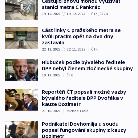
Cestující znovu mohou využívat
stanici metra C Pankrác
19. 12. 2025
19. 12. 2025
|
ČTK
,
ČT24
Část linky C pražského metra se
kvůli pracím opět na dva dny
zastavila
22. 11. 2025
22. 11. 2025
|
ČTK
Hlubuček podle bývalého ředitele
DPP nebyl členem zločinecké skupiny
10. 11. 2025
|
ČTK
Reportéři ČT popsali možné vazby
bývalého ředitele DPP Dvořáka v
kauze Dozimetr
27. 10. 2025
|
Michael Fiala
Podnikatel Dovhomilja u soudu
popsal fungování skupiny z kauzy
Dozimetr