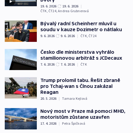
19. 6. 2026
19. 6. 2026
|
ČTK
,
ČT24
,
Andrea Grubnerová
Bývalý radní Scheinherr mluvil u
soudu v kauze Dozimetr o nátlaku
9. 6. 2026
9. 6. 2026
|
ČTK
,
ČT24
Česko dle ministerstva vyhrálo
stamilionovou arbitráž s JCDecaux
7. 6. 2026
7. 6. 2026
|
ČTK
Trump prolomil tabu. Řešit zbraně
pro Tchaj-wan s Čínou zakázal
Reagan
20. 5. 2026
|
Tamara Kejlová
Nový most v Praze má pomoci MHD,
motoristům zůstane uzavřen
17. 4. 2026
|
Petra Špičková