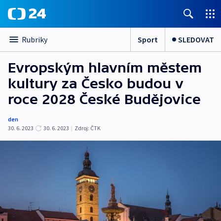
Sport
SLEDOVAT
Rubriky
Evropským hlavním městem
kultury za Česko budou v
roce 2028 České Budějovice
den
30. 6. 2023
30. 6. 2023
|
Zdroj:
ČTK