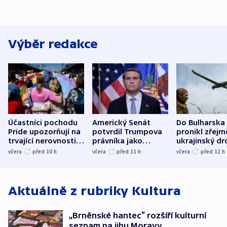
Výběr redakce
Účastníci pochodu
Americký Senát
Do Bulharska
Pride upozorňují na
potvrdil Trumpova
pronikl zřejm
trvající nerovnosti i
právníka jako
ukrajinský dr
společenskou
ministra
explodoval k
včera
před 10
h
včera
před 11
h
včera
před 12
h
atmosféru
spravedlnosti
od plynovod
Aktuálně z rubriky
Kultura
„Brněnské hantec“ rozšíří kulturní
seznam na jihu Moravy