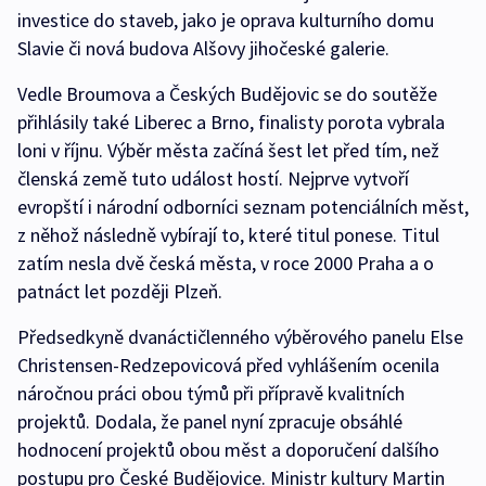
investice do staveb, jako je oprava kulturního domu
Slavie či nová budova Alšovy jihočeské galerie.
Vedle Broumova a Českých Budějovic se do soutěže
přihlásily také Liberec a Brno, finalisty porota vybrala
loni v říjnu. Výběr města začíná šest let před tím, než
členská země tuto událost hostí. Nejprve vytvoří
evropští i národní odborníci seznam potenciálních měst,
z něhož následně vybírají to, které titul ponese. Titul
zatím nesla dvě česká města, v roce 2000 Praha a o
patnáct let později Plzeň.
Předsedkyně dvanáctičlenného výběrového panelu Else
Christensen-Redzepovicová před vyhlášením ocenila
náročnou práci obou týmů při přípravě kvalitních
projektů. Dodala, že panel nyní zpracuje obsáhlé
hodnocení projektů obou měst a doporučení dalšího
postupu pro České Budějovice. Ministr kultury Martin