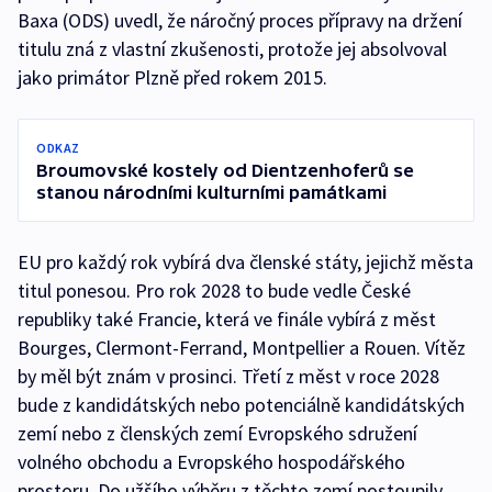
Baxa (ODS) uvedl, že náročný proces přípravy na držení
titulu zná z vlastní zkušenosti, protože jej absolvoval
jako primátor Plzně před rokem 2015.
ODKAZ
Broumovské kostely od Dientzenhoferů se
stanou národními kulturními památkami
EU pro každý rok vybírá dva členské státy, jejichž města
titul ponesou. Pro rok 2028 to bude vedle České
republiky také Francie, která ve finále vybírá z měst
Bourges, Clermont-Ferrand, Montpellier a Rouen. Vítěz
by měl být znám v prosinci. Třetí z měst v roce 2028
bude z kandidátských nebo potenciálně kandidátských
zemí nebo z členských zemí Evropského sdružení
volného obchodu a Evropského hospodářského
prostoru. Do užšího výběru z těchto zemí postoupily