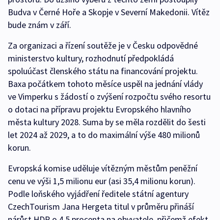
Budva v Černé Hoře a Skopje v Severní Makedonii. Vítěz
bude znám v září.
Za organizaci a řízení soutěže je v Česku odpovědné
ministerstvo kultury, rozhodnutí předpokládá
spoluúčast členského státu na financování projektu.
Baxa počátkem tohoto měsíce uspěl na jednání vlády
ve Vimperku s žádostí o zvýšení rozpočtu svého resortu
o dotaci na přípravu projektu Evropského hlavního
města kultury 2028. Suma by se měla rozdělit do šesti
let 2024 až 2029, a to do maximální výše 480 milionů
korun.
Evropská komise uděluje vítězným městům peněžní
cenu ve výši 1,5 milionu eur (asi 35,4 milionu korun).
Podle loňského vyjádření ředitele státní agentury
CzechTourism Jana Hergeta titul v průměru přináší
nárůst HDP o 4,5 procenta na obyvatele, přičemž efekt