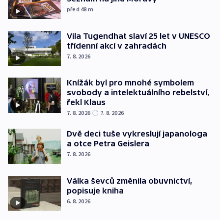
před 48
m
Vila Tugendhat slaví 25 let v UNESCO
třídenní akcí v zahradách
7. 8. 2026
Knížák byl pro mnohé symbolem
svobody a intelektuálního rebelství,
řekl Klaus
7. 8. 2026
7. 8. 2026
Dvě deci tuše vykreslují japanologa
a otce Petra Geislera
7. 8. 2026
Válka ševců změnila obuvnictví,
popisuje kniha
6. 8. 2026