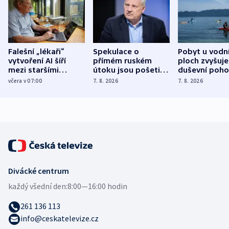
Falešní „lékaři“
Spekulace o
Pobyt u vodn
vytvoření AI šíří
přímém ruském
ploch zvyšuje
mezi staršími
útoku jsou pošetilé,
duševní poho
Poláky nebezpečné
míní estonský
ukázala
včera v 07:00
7. 8. 2026
7. 8. 2026
zdravotní rady
bezpečnostní
mezinárodní 
expert
Divácké centrum
každý všední den:
8:00—16:00 hodin
261 136 113
info@ceskatelevize.cz