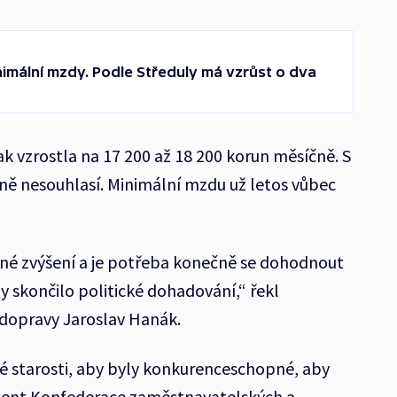
imální mzdy. Podle Středuly má vzrůst o dva
k vzrostla na 17 200 až 18 200 korun měsíčně. S
dně nesouhlasí. Minimální mzdu už letos vůbec
dné zvýšení a je potřeba konečně se dohodnout
y skončilo politické dohadování,“ řekl
 dopravy Jaroslav Hanák.
é starosti, aby byly konkurenceschopné, aby
ident Konfederace zaměstnavatelských a