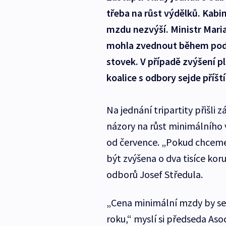
třeba na růst výdělků. Kabi
mzdu nezvýší. Ministr Maria
mohla zvednout během podzi
stovek. V případě zvýšení p
koalice s odbory sejde příš
Na jednání tripartity přišli
názory na růst minimálního 
od července. „Pokud chceme 
být zvýšena o dva tisíce kor
odborů Josef Středula.
„Cena minimální mzdy by se 
roku,“ myslí si předseda A