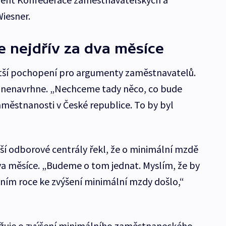
iesner.
 nejdřív za dva měsíce
ětší pochopení pro argumenty zaměstnavatelů.
u nenavrhne. „Nechceme tady něco, co bude
městnanosti v České republice. To by byl
tší odborové centrály řekl, že o minimální mzdě
va měsíce. „Budeme o tom jednat. Myslím, že by
ošním roce ke zvýšení minimální mzdy došlo,“
ažuje o zvýšení minimálního zaměstnaneckého