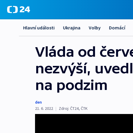
Hlavní události
Ukrajina
Volby
Domácí
Vláda od čer
nezvýší, uvedl
na podzim
den
21. 6. 2022
|
Zdroj:
ČT24
,
ČTK