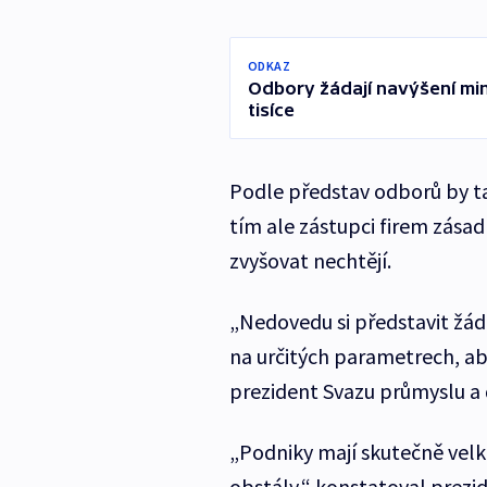
ODKAZ
Odbory žádají navýšení min
tisíce
Podle představ odborů by ta
tím ale zástupci firem zása
zvyšovat nechtějí.
„Nedovedu si představit žá
na určitých parametrech, ab
prezident Svazu průmyslu a
„Podniky mají skutečně velk
obstály,“ konstatoval prez