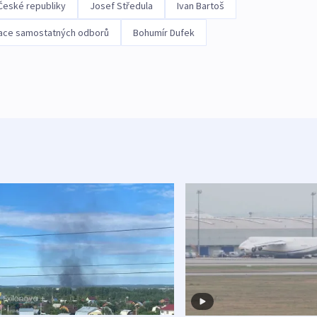
 České republiky
Josef Středula
Ivan Bartoš
ace samostatných odborů
Bohumír Dufek