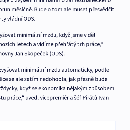
korun měsíčně. Bude o tom ale muset přesvědčit
ty vládní ODS.
vyšovat minimální mzdu, když jsme viděli
ozích letech a vidíme přehřátý trh práce,“
movny Jan Skopeček (ODS).
zvyšovat minimální mzdu automaticky, podle
ice se ale zatím nedohodla, jak přesně bude
 vždycky, když se ekonomika nějakým způsobem
tu práce,“ uvedl vicepremiér a šéf Pirátů Ivan