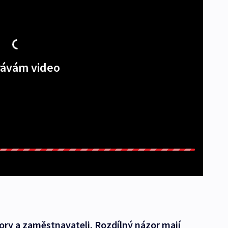
ávám video
bory a zaměstnavateli. Rozdílný názor mají