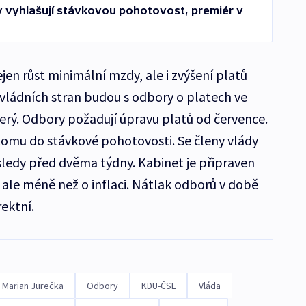
 vyhlašují stávkovou pohotovost, premiér v
en růst minimální mzdy, ale i zvýšení platů
 vládních stran budou s odbory o platech ve
úterý. Odbory požadují úpravu platů od července.
 tomu do stávkové pohotovosti. Se členy vlády
sledy před dvěma týdny. Kabinet je připraven
 ale méně než o inflaci. Nátlak odborů v době
rektní.
Marian Jurečka
Odbory
KDU-ČSL
Vláda