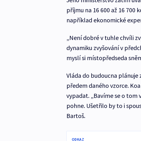
příjmu na 16 600 až 16 700 
například ekonomické exper
„Není dobré v tuhle chvíli z
dynamiku zvyšování v předch
myslí si místopředseda sně
Vláda do budoucna plánuje 
předem daného vzorce. Koal
vypadat. „Bavíme se o tom
pohne. Ušetřilo by to i spous
Bartoš.
ODKAZ