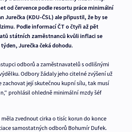
net od července podle resortu práce minimální
n Jurečka (KDU-ČSL) ale připustil, že by se
mu. Podle informací ČT o čtyři až pět
latů státních zaměstnanců kvůli inflaci se
tí týden, Jurečka čeká dohodu.
 zástupci odborů a zaměstnavatelů s odlišnými
výdělku. Odbory žádaly jeho citelné zvýšení už
zachovat její skutečnou kupní sílu, tak musí
un,“ prohlásil ohledně minimální mzdy šéf
měla zvednout cirka o tisíc korun do konce
sociace samostatných odborů Bohumír Dufek.