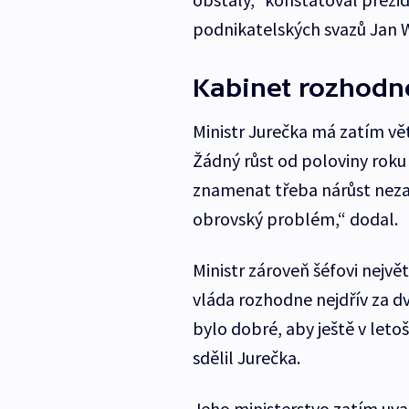
podnikatelských svazů Jan W
Kabinet rozhodne
Ministr Jurečka má zatím v
Žádný růst od poloviny rok
znamenat třeba nárůst neza
obrovský problém,“ dodal.
Ministr zároveň šéfovi nejvě
vláda rozhodne nejdřív za d
bylo dobré, aby ještě v let
sdělil Jurečka.
Jeho ministerstvo zatím uv