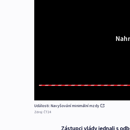
Nahr
Události: Navyšování minimální mzdy
Zdroj:
ČT24
Zástupci vlády jednali s od