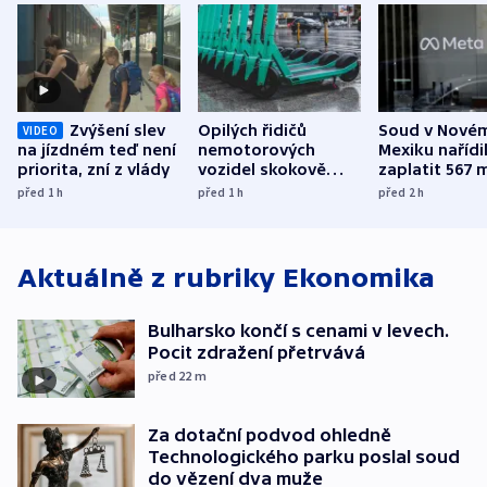
Zvýšení slev
Opilých řidičů
Soud v Nové
VIDEO
na jízdném teď není
nemotorových
Mexiku nařídi
priorita, zní z vlády
vozidel skokově
zaplatit 567 
přibylo, nejvíc ve
dolarů kvůli 
před 1
h
před 1
h
před 2
h
středních Čechách
způsobené d
Aktuálně z rubriky
Ekonomika
Bulharsko končí s cenami v levech.
Pocit zdražení přetrvává
před 22
m
Za dotační podvod ohledně
Technologického parku poslal soud
do vězení dva muže