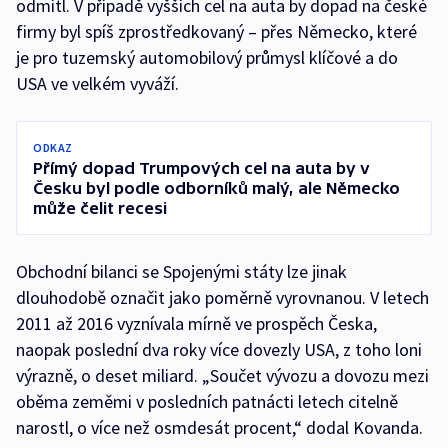
odmítl. V případě vyšších cel na auta by dopad na české
firmy byl spíš zprostředkovaný – přes Německo, které
je pro tuzemský automobilový průmysl klíčové a do
USA ve velkém vyváží.
ODKAZ
Přímý dopad Trumpových cel na auta by v
Česku byl podle odborníků malý, ale Německo
může čelit recesi
Obchodní bilanci se Spojenými státy lze jinak
dlouhodobě označit jako poměrně vyrovnanou. V letech
2011 až 2016 vyznívala mírně ve prospěch Česka,
naopak poslední dva roky více dovezly USA, z toho loni
výrazně, o deset miliard. „Součet vývozu a dovozu mezi
oběma zeměmi v posledních patnácti letech citelně
narostl, o více než osmdesát procent,“ dodal Kovanda.