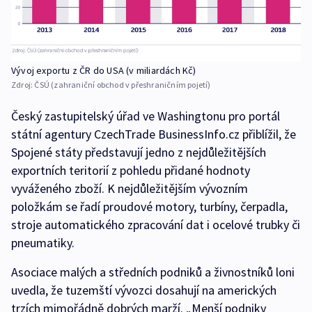
Vývoj exportu z ČR do USA (v miliardách Kč)
Zdroj:
ČSÚ (zahraniční obchod v přeshraničním pojetí)
Český zastupitelský úřad ve Washingtonu pro portál
státní agentury CzechTrade BusinessInfo.cz přiblížil, že
Spojené státy představují jedno z nejdůležitějších
exportních teritorií z pohledu přidané hodnoty
vyváženého zboží. K nejdůležitějším vývozním
položkám se řadí proudové motory, turbíny, čerpadla,
stroje automatického zpracování dat i ocelové trubky či
pneumatiky.
Asociace malých a středních podniků a živnostníků loni
uvedla, že tuzemští vývozci dosahují na amerických
trzích mimořádně dobrých marží. „Menší podniky