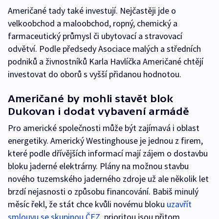
Američané tady také investují. Nejčastěji jde o
velkoobchod a maloobchod, ropný, chemický a
farmaceutický průmysl či ubytovací a stravovací
odvětví. Podle předsedy Asociace malých a středních
podniků a živnostníků Karla Havlíčka Američané chtějí
investovat do oborů s vyšší přidanou hodnotou.
Američané by mohli stavět blok
Dukovan i dodat vybavení armádě
Pro americké společnosti může být zajímavá i oblast
energetiky. Americký Westinghouse je jednou z firem,
které podle dřívějších informací mají zájem o dostavbu
bloku jaderné elektrárny. Plány na možnou stavbu
nového tuzemského jaderného zdroje už ale několik let
brzdí nejasnosti o způsobu financování. Babiš minulý
měsíc řekl, že stát chce kvůli novému bloku
uzavřít
smlouvu se skupinou ČEZ
, prioritou jsou přitom