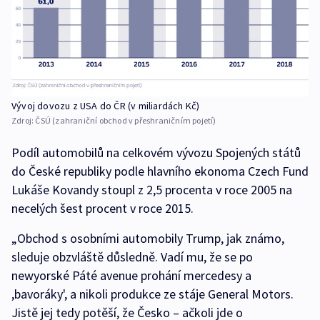
Vývoj dovozu z USA do ČR (v miliardách Kč)
Zdroj:
ČSÚ (zahraniční obchod v přeshraničním pojetí)
Podíl automobilů na celkovém vývozu Spojených států
do České republiky podle hlavního ekonoma Czech Fund
Lukáše Kovandy stoupl z 2,5 procenta v roce 2005 na
necelých šest procent v roce 2015.
„Obchod s osobními automobily Trump, jak známo,
sleduje obzvláště důsledně. Vadí mu, že se po
newyorské Páté avenue prohání mercedesy a
,bavoráky', a nikoli produkce ze stáje General Motors.
Jistě jej tedy potěší, že Česko – ačkoli jde o