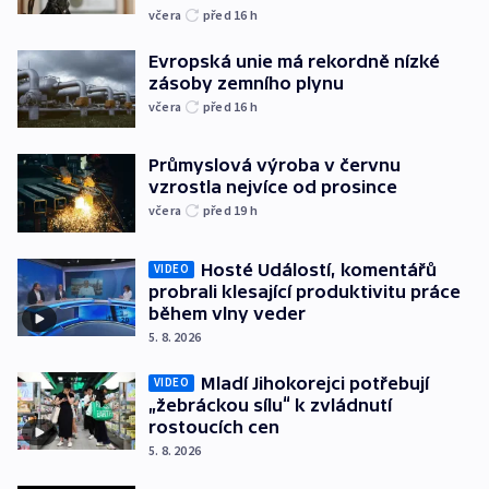
včera
před 16
h
Evropská unie má rekordně nízké
zásoby zemního plynu
včera
před 16
h
Průmyslová výroba v červnu
vzrostla nejvíce od prosince
včera
před 19
h
Hosté Událostí, komentářů
VIDEO
probrali klesající produktivitu práce
během vlny veder
5. 8. 2026
Mladí Jihokorejci potřebují
VIDEO
„žebráckou sílu“ k zvládnutí
rostoucích cen
5. 8. 2026