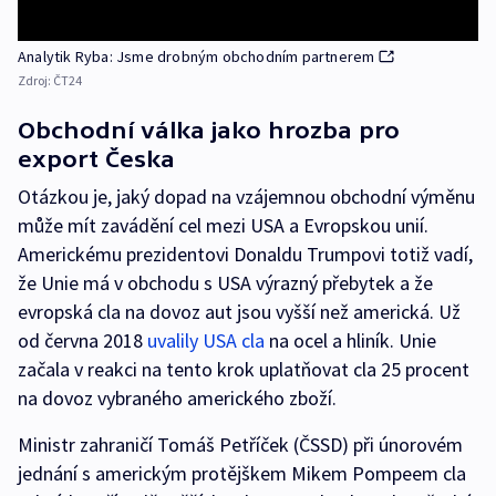
Analytik Ryba: Jsme drobným obchodním partnerem
Zdroj:
ČT24
Obchodní válka jako hrozba pro
export Česka
Otázkou je, jaký dopad na vzájemnou obchodní výměnu
může mít zavádění cel mezi USA a Evropskou unií.
Americkému prezidentovi Donaldu Trumpovi totiž vadí,
že Unie má v obchodu s USA výrazný přebytek a že
evropská cla na dovoz aut jsou vyšší než americká. Už
od června 2018
uvalily USA cla
na ocel a hliník. Unie
začala v reakci na tento krok uplatňovat cla 25 procent
na dovoz vybraného amerického zboží.
Ministr zahraničí Tomáš Petříček (ČSSD) při únorovém
jednání s americkým protějškem Mikem Pompeem cla