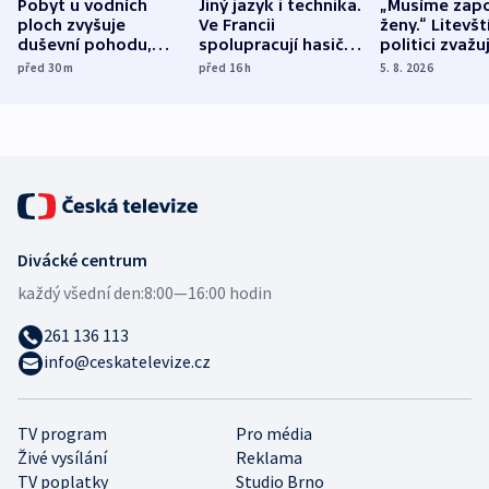
Pobyt u vodních
Jiný jazyk i technika.
„Musíme zapo
ploch zvyšuje
Ve Francii
ženy.“ Litevšt
duševní pohodu,
spolupracují hasiči z
politici zvažuj
ukázala
různých zemí
dohodu o
před 30
m
před 16
h
5. 8. 2026
mezinárodní studie
demografii
Divácké centrum
každý všední den:
8:00—16:00 hodin
261 136 113
info@ceskatelevize.cz
TV program
Pro média
Živé vysílání
Reklama
TV poplatky
Studio Brno