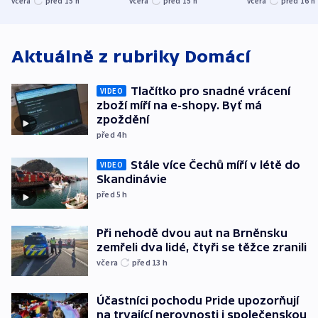
včera
před 15
h
včera
před 15
h
včera
před 16
h
atmosféru
spravedlnosti
od plynovod
Aktuálně z rubriky
Domácí
Tlačítko pro snadné vrácení
VIDEO
zboží míří na e-shopy. Byť má
zpoždění
před 4
h
Stále více Čechů míří v létě do
VIDEO
Skandinávie
před 5
h
Při nehodě dvou aut na Brněnsku
zemřeli dva lidé, čtyři se těžce zranili
včera
před 13
h
Účastníci pochodu Pride upozorňují
na trvající nerovnosti i společenskou