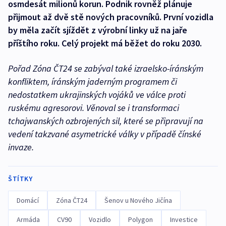
osmdesát milionů korun. Podnik rovněž plánuje
přijmout až dvě stě nových pracovníků. První vozidla
by měla začít sjíždět z výrobní linky už na jaře
příštího roku. Celý projekt má běžet do roku 2030.
Pořad Zóna ČT24 se zabýval také izraelsko-íránským
konfliktem, íránským jaderným programem či
nedostatkem ukrajinských vojáků ve válce proti
ruskému agresorovi. Věnoval se i transformaci
tchajwanských ozbrojených sil, které se připravují na
vedení takzvané asymetrické války v případě čínské
invaze.
ŠTÍTKY
Domácí
Zóna ČT24
Šenov u Nového Jičína
Armáda
CV90
Vozidlo
Polygon
Investice