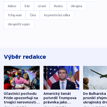
Nábor
Írán
Izrael
Rusko
Ukrajina
Tchaj-wan
Čína
Asymetrická válka
Ukrajinští vojáci
Výběr redakce
Účastníci pochodu
Americký Senát
Do Bulharska
Pride upozorňují na
potvrdil Trumpova
pronikl zřejm
trvající nerovnosti i
právníka jako
ukrajinský dr
společenskou
ministra
explodoval k