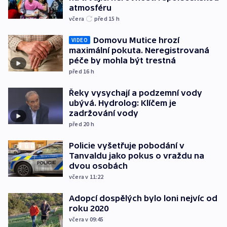
atmosféru
včera
před 15
h
Domovu Mutice hrozí
VIDEO
maximální pokuta. Neregistrovaná
péče by mohla být trestná
před 16
h
Řeky vysychají a podzemní vody
ubývá. Hydrolog: Klíčem je
zadržování vody
před 20
h
Policie vyšetřuje pobodání v
Tanvaldu jako pokus o vraždu na
dvou osobách
včera v 11:22
Adopcí dospělých bylo loni nejvíc od
roku 2020
včera v 09:45