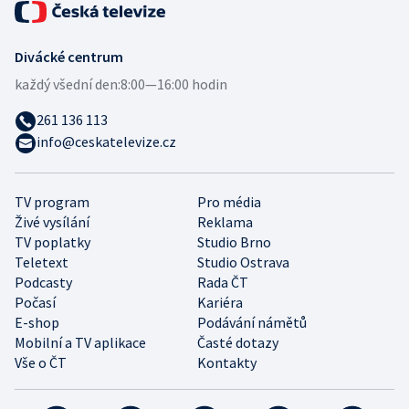
Divácké centrum
každý všední den:
8:00—16:00 hodin
261 136 113
info@ceskatelevize.cz
TV program
Pro média
Živé vysílání
Reklama
TV poplatky
Studio Brno
Teletext
Studio Ostrava
Podcasty
Rada ČT
Počasí
Kariéra
E-shop
Podávání námětů
Mobilní a TV aplikace
Časté dotazy
Vše o ČT
Kontakty