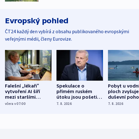
Evropský pohled
ČT24 každý den vybírá z obsahu publikovaného evropskými
veřejnými médii, členy Eurovize.
Falešní „lékaři“
Spekulace o
Pobyt u vodn
vytvoření AI šíří
přímém ruském
ploch zvyšuje
mezi staršími
útoku jsou pošetilé,
duševní poho
Poláky nebezpečné
míní estonský
ukázala
včera v 07:00
7. 8. 2026
7. 8. 2026
zdravotní rady
bezpečnostní
mezinárodní 
expert