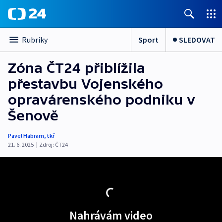
Sport
SLEDOVAT
Rubriky
Zóna ČT24 přiblížila
přestavbu Vojenského
opravárenského podniku v
Šenově
Pavel Habram
,
tkř
21. 6. 2025
|
Zdroj:
ČT24
Nahrávám video