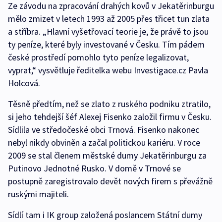
Ze závodu na zpracování drahých kovů v Jekatěrinburgu
mělo zmizet v letech 1993 až 2005 přes třicet tun zlata
a stříbra. „Hlavní vyšetřovací teorie je, že právě to jsou
ty peníze, které byly investované v Česku. Tím pádem
české prostředí pomohlo tyto peníze legalizovat,
vyprat,“ vysvětluje ředitelka webu Investigace.cz Pavla
Holcová.
Těsně předtím, než se zlato z ruského podniku ztratilo,
si jeho tehdejší šéf Alexej Fisenko založil firmu v Česku.
Sídlila ve středočeské obci Trnová. Fisenko nakonec
nebyl nikdy obviněn a začal politickou kariéru. V roce
2009 se stal členem městské dumy Jekatěrinburgu za
Putinovo Jednotné Rusko. V domě v Trnové se
postupně zaregistrovalo devět nových firem s převážně
ruskými majiteli.
Sídlí tam i IK group založená poslancem Státní dumy