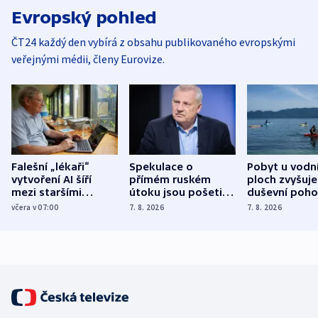
Evropský pohled
ČT24 každý den vybírá z obsahu publikovaného evropskými
veřejnými médii, členy Eurovize.
Falešní „lékaři“
Spekulace o
Pobyt u vodn
vytvoření AI šíří
přímém ruském
ploch zvyšuje
mezi staršími
útoku jsou pošetilé,
duševní poho
Poláky nebezpečné
míní estonský
ukázala
včera v 07:00
7. 8. 2026
7. 8. 2026
zdravotní rady
bezpečnostní
mezinárodní 
expert