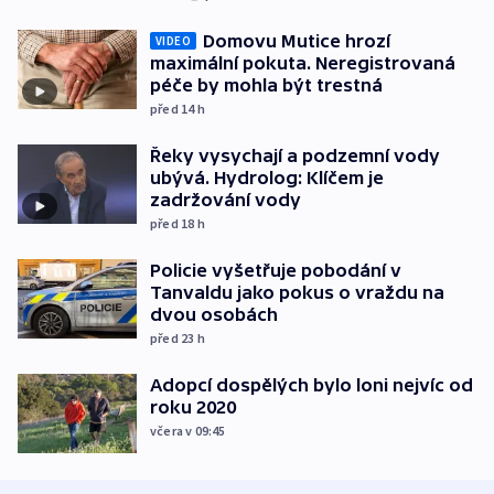
Domovu Mutice hrozí
VIDEO
maximální pokuta. Neregistrovaná
péče by mohla být trestná
před 14
h
Řeky vysychají a podzemní vody
ubývá. Hydrolog: Klíčem je
zadržování vody
před 18
h
Policie vyšetřuje pobodání v
Tanvaldu jako pokus o vraždu na
dvou osobách
před 23
h
Adopcí dospělých bylo loni nejvíc od
roku 2020
včera v 09:45