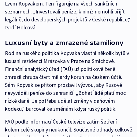
Lvem Kopvakem. Ten figuruje na všech sankčních
seznamech. „Investovali peníze, k nimž nemohli přijít
legálně, do developerských projektů v České republice,“
tvrdí Holcová.
Luxusní byty a zmrazené stamiliony
Rodina ruského politika Kopvaka vlastní několik bytů v
luxusní rezidenci Mrázovka v Praze na Smíchově.
Finanční analytický úřad (FAÚ) už politikově ženě
zmrazil zhruba čtvrt miliardy korun na českém účtě.
Sám Kopvak se přitom proslavil výzvou, aby Rusové
nevyváděli peníze do zahraničí. „Bohatí lidé platí moc
nízké daně. Je potřeba udělat změny v daňovém
kodexu,“ burcoval ke změnám kdysi ruský politik.
FAÚ podle informací České televize zatím šetření
kolem celé skupiny neukončil. Současné odhady celkově