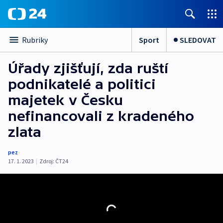
Sport
SLEDOVAT
Rubriky
Úřady zjišťují, zda ruští
podnikatelé a politici
majetek v Česku
nefinancovali z kradeného
zlata
pez
17. 1. 2023
|
Zdroj:
ČT24