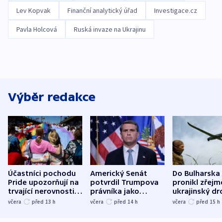
Lev Kopvak
Finanční analytický úřad
Investigace.cz
Pavla Holcová
Ruská invaze na Ukrajinu
Výběr redakce
Účastníci pochodu
Americký Senát
Do Bulharska
Pride upozorňují na
potvrdil Trumpova
pronikl zřejm
trvající nerovnosti i
právníka jako
ukrajinský dr
společenskou
ministra
explodoval k
včera
před 13
h
včera
před 14
h
včera
před 15
h
atmosféru
spravedlnosti
od plynovod