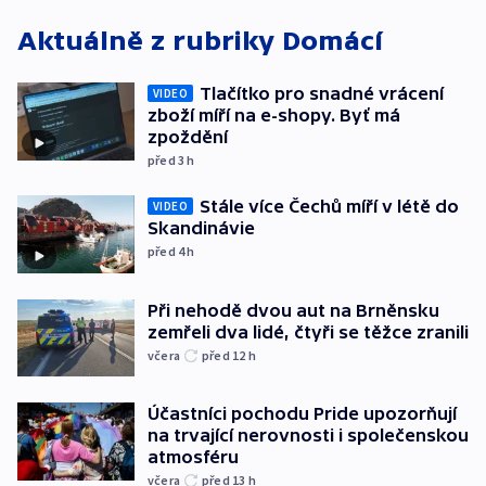
Aktuálně z rubriky
Domácí
Tlačítko pro snadné vrácení
VIDEO
zboží míří na e-shopy. Byť má
zpoždění
před 3
h
Stále více Čechů míří v létě do
VIDEO
Skandinávie
před 4
h
Při nehodě dvou aut na Brněnsku
zemřeli dva lidé, čtyři se těžce zranili
včera
před 12
h
Účastníci pochodu Pride upozorňují
na trvající nerovnosti i společenskou
atmosféru
včera
před 13
h