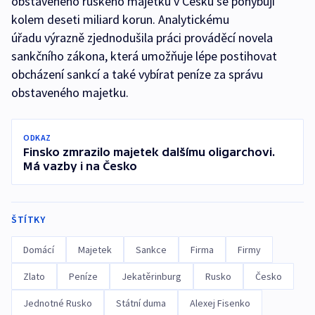
obstaveného ruského majetku v Česku se pohybují
kolem deseti miliard korun. Analytickému
úřadu výrazně zjednodušila práci prováděcí novela
sankčního zákona, která umožňuje lépe postihovat
obcházení sankcí a také vybírat peníze za správu
obstaveného majetku.
ODKAZ
Finsko zmrazilo majetek dalšímu oligarchovi.
Má vazby i na Česko
ŠTÍTKY
Domácí
Majetek
Sankce
Firma
Firmy
Zlato
Peníze
Jekatěrinburg
Rusko
Česko
Jednotné Rusko
Státní duma
Alexej Fisenko