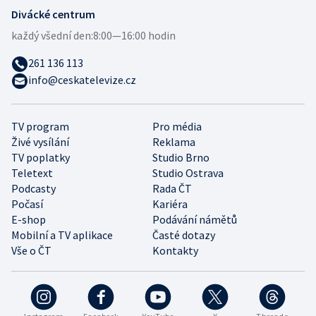
Divácké centrum
každý všední den:
8:00—16:00 hodin
261 136 113
info@ceskatelevize.cz
TV program
Pro média
Živé vysílání
Reklama
TV poplatky
Studio Brno
Teletext
Studio Ostrava
Podcasty
Rada ČT
Počasí
Kariéra
E-shop
Podávání námětů
Mobilní a TV aplikace
Časté dotazy
Vše o ČT
Kontakty