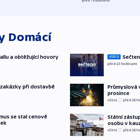
před 7
hodinami
ky
Domácí
allu a obtěžující hovory
Sečten
VIDEO
před 13
hodinami
o zakázky při dostavbě
Průmyslová v
prosince
včera
před 16
h
mus se stal cenově
Státní zástup
šek
osobu v kau
včera
před 16
h