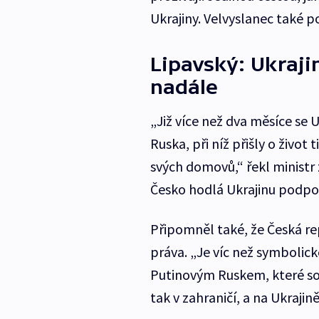
Ukrajiny. Velvyslanec také 
Lipavský: Ukraj
nadále
„Již více než dva měsíce se U
Ruska, při níž přišly o život 
svých domovů,“ řekl ministr z
Česko hodlá Ukrajinu podpor
Připomněl také, že Česká re
práva. „Je víc než symbolic
Putinovým Ruskem, které sou
tak v zahraničí, a na Ukraji