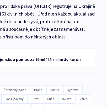
ro lidská práva (OHCHR) registruje na Ukrajině
153 civilních obětí. Úřad ale s každou aktualizací
lné číslo bude vyšší, protože kritéria pro
ná a současně je obtížné je zaznamenávat,
s přístupem do některých oblastí.
jenskou pomoc za téměř tři miliardy korun
Černínský palác
Praha
Rusko
Výstava
Jan Lipavský
Piráti
Buča
Invaze
Válka