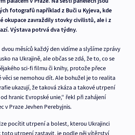
m palácem v Praze. Na šesti panelech jsou
ch fotografů například z Buči u Kyjeva, kde
okupace zavraždily stovky civilistů, ale i z
azí. Výstava potrvá dva týdny.
 dvou měsíců každý den vidíme a slyšíme zprávy
sko na Ukrajině, ale občas se zdá, že to, co se
nějakého sci-fi filmu či knihy, protože přece
é věci se nemohou dít. Ale bohužel je to realita
rafie ukazují, že taková zkáza a takové utrpení
 od hranic Evropské unie,“ řekl při zahájení
ec v Praze Jevhen Perebyjnis.
lze pocítit utrpení a bolest, kterou Ukrajinci
 toto utrpení zastavit, je podle něj vítězství