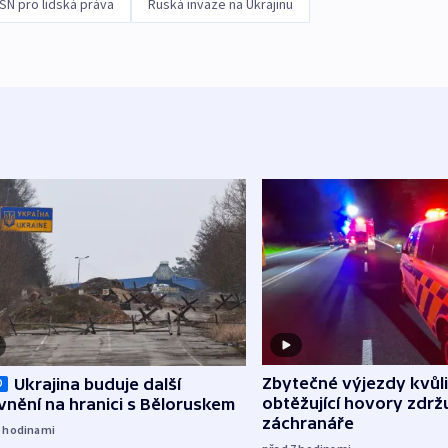
N pro lidská práva
Ruská invaze na Ukrajinu
Zbytečné výjezdy kvůli
Ukrajina buduje další
O
obtěžující hovory zdržu
nění na hranici s Běloruskem
záchranáře
6
hodinami