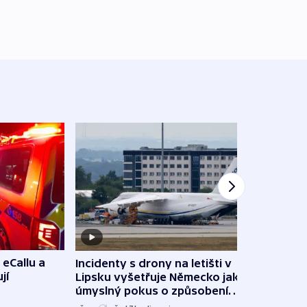
 eCallu a
Incidenty s drony na letišti v
Klima
jí
Lipsku vyšetřuje Německo jako
podn
úmyslný pokus o způsobení
i sví
exploze