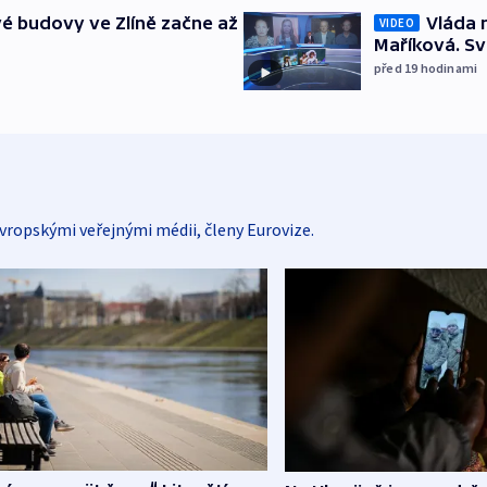
é budovy ve Zlíně začne až
Vláda 
VIDEO
Maříková. Sv
před 19
hodinami
vropskými veřejnými médii, členy Eurovize.