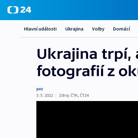
Hlavní události
Ukrajina
Volby
Domácí
Ukrajina trpí,
fotografií z 
pez
3. 5. 2022
|
Zdroj:
ČTK
,
ČT24