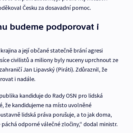
poděkoval Česku za dosavadní pomoc.
inu budeme podporovat i
krajina a její občané statečně brání agresi
tisíce civilistů a miliony byly nuceny uprchnout ze
ahraničí Jan Lipavský (Piráti). Zdůraznil, že
ovat i nadále.
publika kandiduje do Rady OSN pro lidská
ké, že kandidujeme na místo uvolněné
stavně lidská práva porušuje, a to jak doma,
ně páchá odporné válečné zločiny,“ dodal ministr.