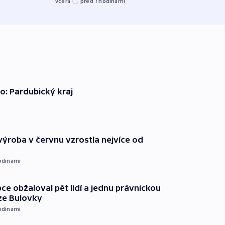
včera
před 7
hodinami
včera
o: Pardubický kraj
ýroba v červnu vzrostla nejvíce od
odinami
ce obžaloval pět lidí a jednu právnickou
ze Bulovky
odinami