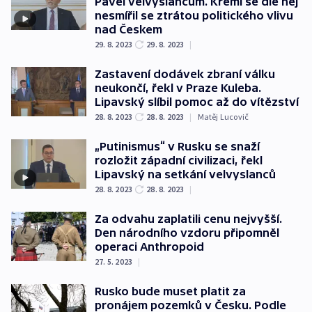
Pavel velvyslancům. Kreml se dle něj
nesmířil se ztrátou politického vlivu
nad Českem
29. 8. 2023
29. 8. 2023
|
Zastavení dodávek zbraní válku
neukončí, řekl v Praze Kuleba.
Lipavský slíbil pomoc až do vítězství
28. 8. 2023
28. 8. 2023
|
Matěj Lucovič
„Putinismus“ v Rusku se snaží
rozložit západní civilizaci, řekl
Lipavský na setkání velvyslanců
28. 8. 2023
28. 8. 2023
|
Za odvahu zaplatili cenu nejvyšší.
Den národního vzdoru připomněl
operaci Anthropoid
27. 5. 2023
|
Rusko bude muset platit za
pronájem pozemků v Česku. Podle