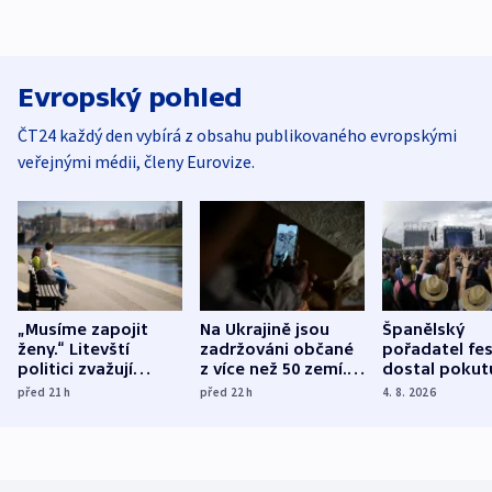
Evropský pohled
ČT24 každý den vybírá z obsahu publikovaného evropskými
veřejnými médii, členy Eurovize.
„Musíme zapojit
Na Ukrajině jsou
Španělský
ženy.“ Litevští
zadržováni občané
pořadatel fes
politici zvažují
z více než 50 zemí.
dostal pokut
dohodu o
Bojovali na straně
nekalé prakti
před 21
h
před 22
h
4. 8. 2026
demografii
Ruska