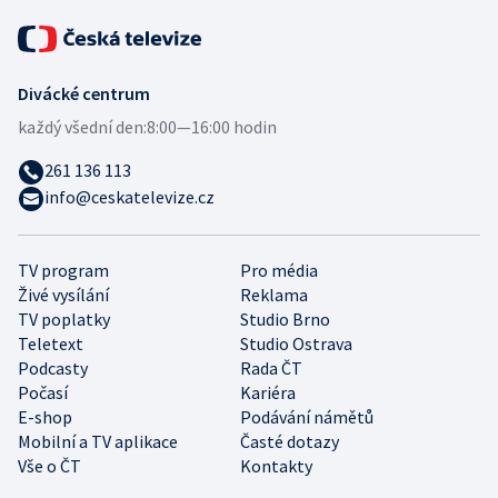
Divácké centrum
každý všední den:
8:00—16:00 hodin
261 136 113
info@ceskatelevize.cz
TV program
Pro média
Živé vysílání
Reklama
TV poplatky
Studio Brno
Teletext
Studio Ostrava
Podcasty
Rada ČT
Počasí
Kariéra
E-shop
Podávání námětů
Mobilní a TV aplikace
Časté dotazy
Vše o ČT
Kontakty