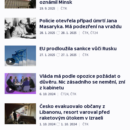
oznámil Minsk
19. 9. 2025
|
ČTK
Policie otevřela případ úmrtí Jana
Masaryka. Má podezření na vraždu
28. 1. 2025
28. 1. 2025
|
ČTK
,
ČT24
EU prodloužila sankce vůči Rusku
27. 1. 2025
27. 1. 2025
|
ČTK
Vláda má podle opozice požádat o
důvěru. Nic zásadního se nemění, zní
z kabinetu
6. 10. 2024
|
ČT24
,
ČTK
Česko evakuovalo občany z
Libanonu, resort varoval před
raketovým útokem v Izraeli
1. 10. 2024
1. 10. 2024
|
ČTK