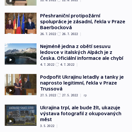
Přeshraniční protipožární
spolupráce je zásadní, řekla v Praze
Baerbocková
26. 7. 2022
26. 7. 2022
|
Nejméně jedna z obětí sesuvu
ledovce v italských Alpách je z
Česka. Oficiální informace ale chybí
4. 7. 2022
4. 7. 2022
|
Podpořit Ukrajinu letadly a tanky je
naprosto legitimní, řekla v Praze
Trussová
27. 5. 2022
27. 5. 2022
|
rp
Ukrajina trpí, ale bude žít, ukazuje
výstava fotografií z okupovaných
měst
3. 5. 2022
|