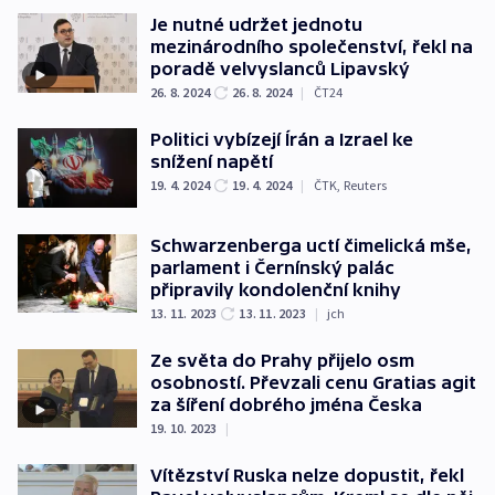
Je nutné udržet jednotu
mezinárodního společenství, řekl na
poradě velvyslanců Lipavský
26. 8. 2024
26. 8. 2024
|
ČT24
Politici vybízejí Írán a Izrael ke
snížení napětí
19. 4. 2024
19. 4. 2024
|
ČTK
,
Reuters
Schwarzenberga uctí čimelická mše,
parlament i Černínský palác
připravily kondolenční knihy
13. 11. 2023
13. 11. 2023
|
jch
Ze světa do Prahy přijelo osm
osobností. Převzali cenu Gratias agit
za šíření dobrého jména Česka
19. 10. 2023
|
Vítězství Ruska nelze dopustit, řekl