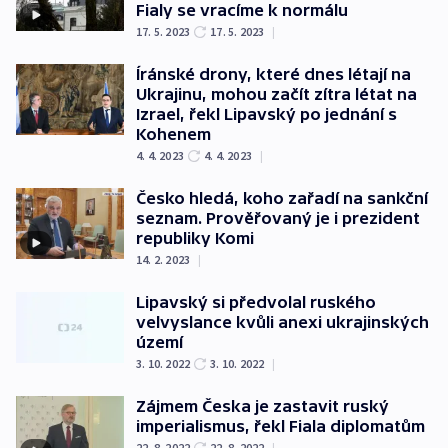
Fialy se vracíme k normálu
17. 5. 2023
17. 5. 2023
|
Íránské drony, které dnes létají na
Ukrajinu, mohou začít zítra létat na
Izrael, řekl Lipavský po jednání s
Kohenem
4. 4. 2023
4. 4. 2023
|
Česko hledá, koho zařadí na sankční
seznam. Prověřovaný je i prezident
republiky Komi
14. 2. 2023
|
Lipavský si předvolal ruského
velvyslance kvůli anexi ukrajinských
území
3. 10. 2022
3. 10. 2022
|
Zájmem Česka je zastavit ruský
imperialismus, řekl Fiala diplomatům
22. 8. 2022
22. 8. 2022
|