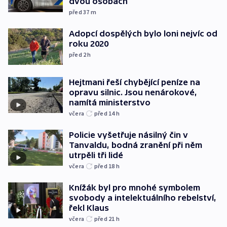
dvou osobách
před 37
m
Adopcí dospělých bylo loni nejvíc od
roku 2020
před 2
h
Hejtmani řeší chybějící peníze na
opravu silnic. Jsou nenárokové,
namítá ministerstvo
včera
před 14
h
Policie vyšetřuje násilný čin v
Tanvaldu, bodná zranění při něm
utrpěli tři lidé
včera
před 18
h
Knížák byl pro mnohé symbolem
svobody a intelektuálního rebelství,
řekl Klaus
včera
před 21
h