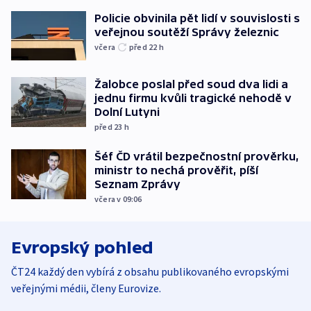
Policie obvinila pět lidí v souvislosti s
veřejnou soutěží Správy železnic
včera
před 22
h
Žalobce poslal před soud dva lidi a
jednu firmu kvůli tragické nehodě v
Dolní Lutyni
před 23
h
Šéf ČD vrátil bezpečnostní prověrku,
ministr to nechá prověřit, píší
Seznam Zprávy
včera v 09:06
Evropský pohled
ČT24 každý den vybírá z obsahu publikovaného evropskými
veřejnými médii, členy Eurovize.