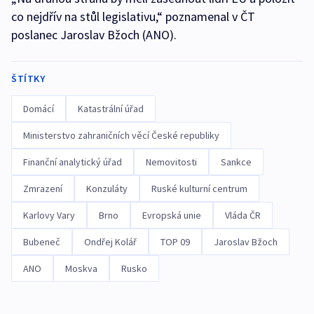
co nejdřív na stůl legislativu,“ poznamenal v ČT
poslanec Jaroslav Bžoch (ANO).
ŠTÍTKY
Domácí
Katastrální úřad
Ministerstvo zahraničních věcí České republiky
Finanční analytický úřad
Nemovitosti
Sankce
Zmrazení
Konzuláty
Ruské kulturní centrum
Karlovy Vary
Brno
Evropská unie
Vláda ČR
Bubeneč
Ondřej Kolář
TOP 09
Jaroslav Bžoch
ANO
Moskva
Rusko