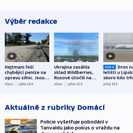
Výběr redakce
Hejtmani řeší
Ukrajina zasáhla
Dron n
VIDEO
chybějící peníze na
sklad Wildberries,
letišti u Lips
opravu silnic. Jsou
Rusové útočili na
skoro kilo trh
nenárokové, namítá
trh, hasiče či
indicie ukazuj
včera
před 14
h
včera
před 15
h
před 15
h
ministerstvo
stadion
Rusko
Aktuálně z rubriky
Domácí
Policie vyšetřuje pobodání v
Tanvaldu jako pokus o vraždu na