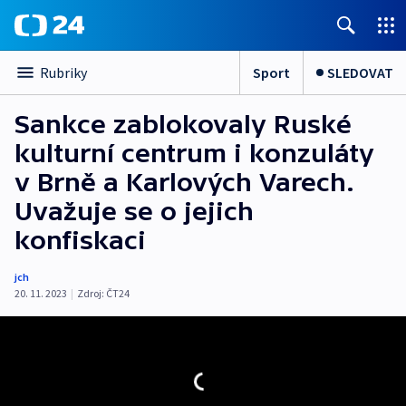
Sport
SLEDOVAT
Rubriky
Sankce zablokovaly Ruské
kulturní centrum i konzuláty
v Brně a Karlových Varech.
Uvažuje se o jejich
konfiskaci
jch
20. 11. 2023
|
Zdroj:
ČT24