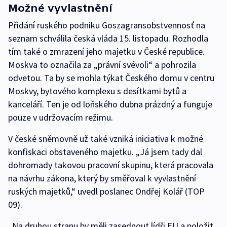
Možné vyvlastnění
Přidání ruského podniku Goszagransobstvennosť na
seznam schválila česká vláda 15. listopadu. Rozhodla
tím také o zmrazení jeho majetku v České republice.
Moskva to označila za „právní svévoli“ a pohrozila
odvetou. Ta by se mohla týkat Českého domu v centru
Moskvy, bytového komplexu s desítkami bytů a
kanceláří. Ten je od loňského dubna prázdný a funguje
pouze v udržovacím režimu.
V české sněmovně už také vzniká iniciativa k možné
konfiskaci obstaveného majetku. „Já jsem tady dal
dohromady takovou pracovní skupinu, která pracovala
na návrhu zákona, který by směřoval k vyvlastnění
ruských majetků,“ uvedl poslanec Ondřej Kolář (TOP
09).
„Na druhou stranu by měli zasednout lídři EU a položit