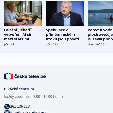
Falešní „lékaři“
Spekulace o
Pobyt u vodn
vytvoření AI šíří
přímém ruském
ploch zvyšuje
mezi staršími
útoku jsou pošetilé,
duševní poho
Poláky nebezpečné
míní estonský
ukázala
před 4
h
před 18
h
včera v 07:30
zdravotní rady
bezpečnostní
mezinárodní 
expert
Divácké centrum
každý všední den:
8:00—16:00 hodin
261 136 113
info@ceskatelevize.cz