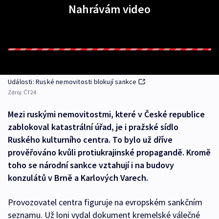
Nahrávám video
Události: Ruské nemovitosti blokují sankce
Zdroj:
ČT24
Mezi ruskými nemovitostmi, které v České republice
zablokoval katastrální úřad, je i pražské sídlo
Ruského kulturního centra. To bylo už dříve
prověřováno kvůli protiukrajinské propagandě. Kromě
toho se národní sankce vztahují i na budovy
konzulátů v Brně a Karlových Varech.
Provozovatel centra figuruje na evropském sankčním
seznamu. Už loni vydal dokument kremelské válečné