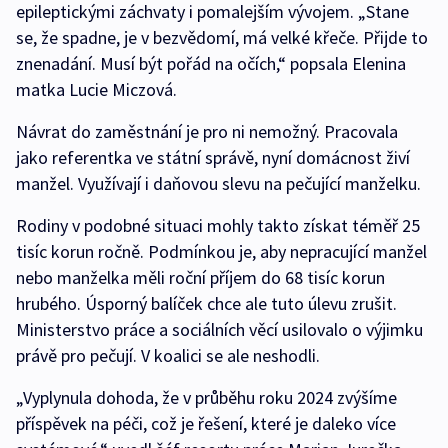
epileptickými záchvaty i pomalejším vývojem. „Stane
se, že spadne, je v bezvědomí, má velké křeče. Přijde to
znenadání. Musí být pořád na očích,“ popsala Elenina
matka Lucie Miczová.
Návrat do zaměstnání je pro ni nemožný. Pracovala
jako referentka ve státní správě, nyní domácnost živí
manžel. Využívají i daňovou slevu na pečující manželku.
Rodiny v podobné situaci mohly takto získat téměř 25
tisíc korun ročně. Podmínkou je, aby nepracující manžel
nebo manželka měli roční příjem do 68 tisíc korun
hrubého. Úsporný balíček chce ale tuto úlevu zrušit.
Ministerstvo práce a sociálních věcí usilovalo o výjimku
právě pro pečují. V koalici se ale neshodli.
„Vyplynula dohoda, že v průběhu roku 2024 zvýšíme
příspěvek na péči, což je řešení, které je daleko více