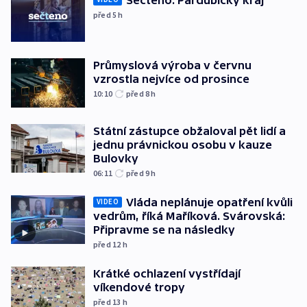
před 5
h
Průmyslová výroba v červnu
vzrostla nejvíce od prosince
10:10
před 8
h
Státní zástupce obžaloval pět lidí a
jednu právnickou osobu v kauze
Bulovky
06:11
před 9
h
Vláda neplánuje opatření kvůli
VIDEO
vedrům, říká Maříková. Svárovská:
Připravme se na následky
před 12
h
Krátké ochlazení vystřídají
víkendové tropy
před 13
h