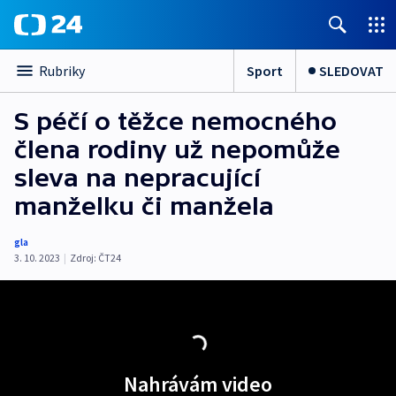
Sport
SLEDOVAT
Rubriky
S péčí o těžce nemocného
člena rodiny už nepomůže
sleva na nepracující
manželku či manžela
gla
3. 10. 2023
|
Zdroj:
ČT24
Nahrávám video