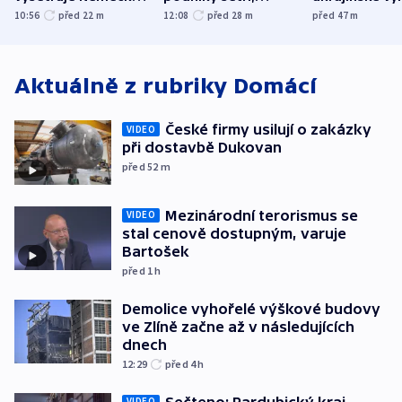
jako úmyslný pokus
omezuje se doprava
útokům v Pob
10:56
před 22
m
12:08
před 28
m
před 47
m
o způsobení
i svícení
tvrdí Litva
exploze
Aktuálně z rubriky
Domácí
České firmy usilují o zakázky
VIDEO
při dostavbě Dukovan
před 52
m
Mezinárodní terorismus se
VIDEO
stal cenově dostupným, varuje
Bartošek
před 1
h
Demolice vyhořelé výškové budovy
ve Zlíně začne až v následujících
dnech
12:29
před 4
h
Sečteno: Pardubický kraj
VIDEO