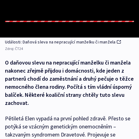
Události: Daňová sleva na nepracující manželku či manžela
Zdroj:
ČT24
O daňovou slevu na nepracující manželku či manžela
nakonec zřejmě přijdou i domácnosti, kde jeden z
partnerů chodí do zaměstnání a druhý pečuje o těžce
nemocného člena rodiny. Počítá s tím vládní úsporný
balíček. Některé koaliční strany chtěly tuto slevu
zachovat.
Pětiletá Elen vypadá na první pohled zdravě. Přesto se
potýká se vzácným genetickým onemocněním –
takzvaným syndromem Dravetové. Projevuje se