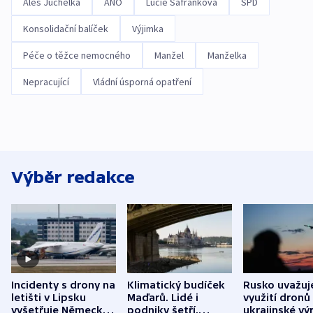
Aleš Juchelka
ANO
Lucie Šafránková
SPD
Konsolidační balíček
Výjimka
Péče o těžce nemocného
Manžel
Manželka
Nepracující
Vládní úsporná opatření
Výběr redakce
Incidenty s drony na
Klimatický budíček
Rusko uvažuj
letišti v Lipsku
Maďarů. Lidé i
využití dronů
vyšetřuje Německo
podniky šetří,
ukrajinské vý