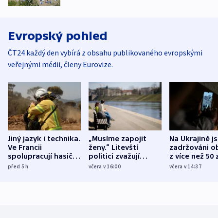
Evropský pohled
ČT24 každý den vybírá z obsahu publikovaného evropskými
veřejnými médii, členy Eurovize.
Jiný jazyk i technika.
„Musíme zapojit
Na Ukrajině j
Ve Francii
ženy.“ Litevští
zadržováni o
spolupracují hasiči z
politici zvažují
z více než 50 
různých zemí
dohodu o
Bojovali na s
před 5
h
včera v 16:00
včera v 14:37
demografii
Ruska