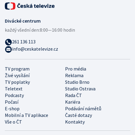
Divácké centrum
každý všední den:
8:00—16:00 hodin
261 136 113
info@ceskatelevize.cz
TV program
Pro média
Živé vysílání
Reklama
TV poplatky
Studio Brno
Teletext
Studio Ostrava
Podcasty
Rada ČT
Počasí
Kariéra
E-shop
Podávání námětů
Mobilní a TV aplikace
Časté dotazy
Vše o ČT
Kontakty