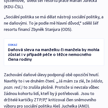
systémové,“ uvedl šéf resortu práce Marian Jurečka
(KDU-ČSL).
„Sociální politika se má dělat nástroji sociální politiky, a
ne daňovými. To je podle mě hlavní důvod,“ sdělil šéf
resortu financí Zbyněk Stanjura (ODS).
ODKAZ
Daňová sleva na manželku či manžela by mohla
zůstat i v případě péče o těžce nemocného
člena rodiny
Zachování daňové úlevy podporují obě opoziční hnutí.
Navrhly to i ve druhém čtení. „Já mám za zlé, že
(vláda,
pozn. red.)
to zrušila plošně. Protože si nevzala vůbec
žádnou kohortu lidí, kteří by ji potřebovali. Jsou to
držitelé kartičky ZTP/P,“ kritizoval člen sněmovního
výboru pro sociální politiku Aleš Juchelka (ANO).