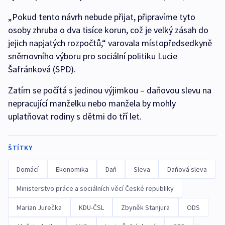
„Pokud tento návrh nebude přijat, připravíme tyto
osoby zhruba o dva tisíce korun, což je velký zásah do
jejich napjatých rozpočtů,“ varovala místopředsedkyně
sněmovního výboru pro sociální politiku Lucie
Šafránková (SPD).
Zatím se počítá s jedinou výjimkou – daňovou slevu na
nepracující manželku nebo manžela by mohly
uplatňovat rodiny s dětmi do tří let.
ŠTÍTKY
Domácí
Ekonomika
Daň
Sleva
Daňová sleva
Ministerstvo práce a sociálních věcí České republiky
Marian Jurečka
KDU-ČSL
Zbyněk Stanjura
ODS