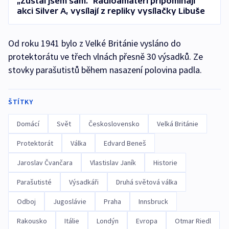
„Zůstal jsem sám.“ Radioamatéři připomínají
akci Silver A, vysílají z repliky vysílačky Libuše
Od roku 1941 bylo z Velké Británie vysláno do
protektorátu ve třech vlnách přesně 30 výsadků. Ze
stovky parašutistů během nasazení polovina padla.
ŠTÍTKY
Domácí
Svět
Československo
Velká Británie
Protektorát
Válka
Edvard Beneš
Jaroslav Čvančara
Vlastislav Janík
Historie
Parašutisté
Výsadkáři
Druhá světová válka
Odboj
Jugoslávie
Praha
Innsbruck
Rakousko
Itálie
Londýn
Evropa
Otmar Riedl