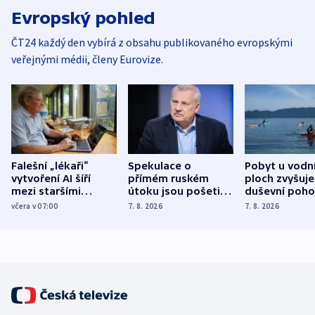
Evropský pohled
ČT24 každý den vybírá z obsahu publikovaného evropskými
veřejnými médii, členy Eurovize.
Falešní „lékaři“
Spekulace o
Pobyt u vodn
vytvoření AI šíří
přímém ruském
ploch zvyšuje
mezi staršími
útoku jsou pošetilé,
duševní poho
Poláky nebezpečné
míní estonský
ukázala
včera v 07:00
7. 8. 2026
7. 8. 2026
zdravotní rady
bezpečnostní
mezinárodní 
expert