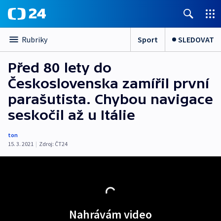
Sport
SLEDOVAT
Rubriky
Před 80 lety do
Československa zamířil první
parašutista. Chybou navigace
seskočil až u Itálie
ton
15. 3. 2021
|
Zdroj:
ČT24
Nahrávám video