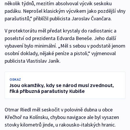
několik týdnů, mezitím absolvoval výcvik seskoku
padáku. Neprošel klasickým výcvikem jako pozdější vlny
parašutistů,“ přiblížil publicista Jaroslav Čvančara.
V protektorátu měl předat krystaly do radiostanic a
poselství od prezidenta Edvarda Beneše. Jeho další
vybavení bylo minimální. „Měl s sebou v podstatě jenom
osobní doklady, nějaké peníze a pistoli,“ vyjmenoval
publicista Vlastislav Janík.
ODKAZ
Jsou okamžiky, kdy se národ musí zvednout,
říká příbuzná parašutisty Kubiše
Otmar Riedl měl seskočit v polovině dubna u obce
Křečhoř na Kolínsku, chybou navigace ale byl vysazen
stovky kilometrů jinde, u rakousko-italských hranic.