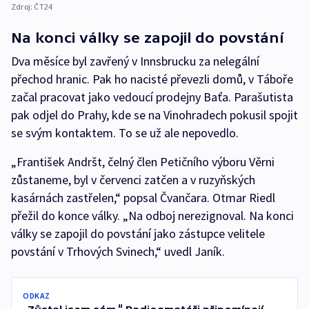
Zdroj:
ČT24
Na konci války se zapojil do povstání
Dva měsíce byl zavřený v Innsbrucku za nelegální
přechod hranic. Pak ho nacisté převezli domů, v Táboře
začal pracovat jako vedoucí prodejny Baťa. Parašutista
pak odjel do Prahy, kde se na Vinohradech pokusil spojit
se svým kontaktem. To se už ale nepovedlo.
„František Andršt, čelný člen Petičního výboru Věrni
zůstaneme, byl v červenci zatčen a v ruzyňských
kasárnách zastřelen,“ popsal Čvančara. Otmar Riedl
přežil do konce války. „Na odboj nerezignoval. Na konci
války se zapojil do povstání jako zástupce velitele
povstání v Trhových Svinech,“ uvedl Janík.
ODKAZ