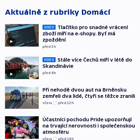
Aktuálně z rubriky
Domácí
Tlačítko pro snadné vrácení
VIDEO
zboží míří na e-shopy. Byť má
zpoždění
před 3
h
Stále více Čechů míří v létě do
VIDEO
Skandinávie
před 4
h
Při nehodě dvou aut na Brněnsku
zemřeli dva lidé, čtyři se těžce zranili
včera
před 12
h
Účastníci pochodu Pride upozorňují
na trvající nerovnosti i společenskou
atmosféru
včera
před 14
h