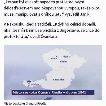
„Letoun byl dvakrát napaden protiletadlovým
dělostřelectvem nad okupovanou Evropou, takže pilot
musel manipulovat s dráhou letu,“ vysvětlil Janík.
V Rakousku Riedla zadrželi. „Když ho celníci dopadli,
říkal, že míří k nim, že přichází z Jugoslávie, že chce do
protektorátu,“ uvedl Čvančara.
Místo seskoku Otmara Riedla