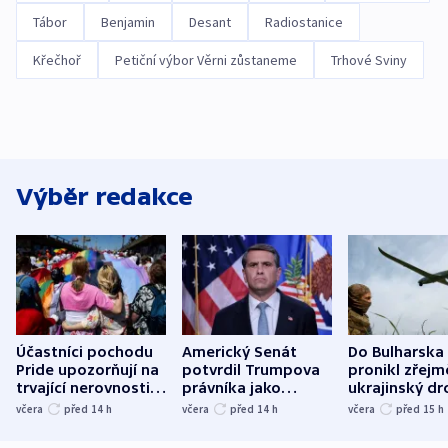
Tábor
Benjamin
Desant
Radiostanice
Křečhoř
Petiční výbor Věrni zůstaneme
Trhové Sviny
Výběr redakce
Účastníci pochodu
Americký Senát
Do Bulharska
Pride upozorňují na
potvrdil Trumpova
pronikl zřejm
trvající nerovnosti i
právníka jako
ukrajinský dr
společenskou
ministra
explodoval k
včera
před 14
h
včera
před 14
h
včera
před 15
h
atmosféru
spravedlnosti
od plynovod