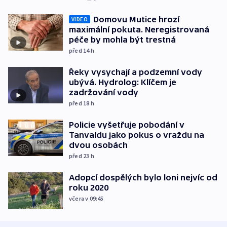
Domovu Mutice hrozí
VIDEO
maximální pokuta. Neregistrovaná
péče by mohla být trestná
před 14
h
Řeky vysychají a podzemní vody
ubývá. Hydrolog: Klíčem je
zadržování vody
před 18
h
Policie vyšetřuje pobodání v
Tanvaldu jako pokus o vraždu na
dvou osobách
před 23
h
Adopcí dospělých bylo loni nejvíc od
roku 2020
včera v 09:45