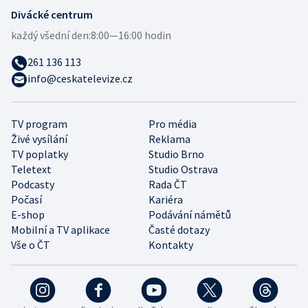
Divácké centrum
každý všední den:
8:00—16:00 hodin
261 136 113
info@ceskatelevize.cz
TV program
Pro média
Živé vysílání
Reklama
TV poplatky
Studio Brno
Teletext
Studio Ostrava
Podcasty
Rada ČT
Počasí
Kariéra
E-shop
Podávání námětů
Mobilní a TV aplikace
Časté dotazy
Vše o ČT
Kontakty