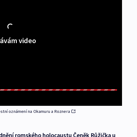
ávám video
estní oznámení na Okamuru a Roznera
dnění romského holocaustu Čeněk Růžička u