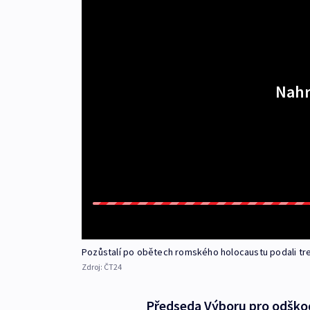
Nahr
Pozůstalí po obětech romského holocaustu podali tr
Zdroj:
ČT24
Předseda Výboru pro odško