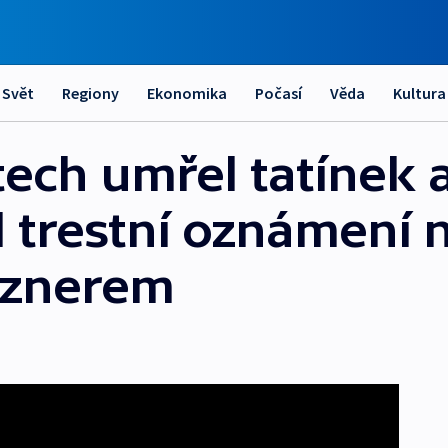
Svět
Regiony
Ekonomika
Počasí
Věda
Kultura
ch umřel tatínek a 
l trestní oznámení 
oznerem