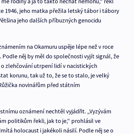
mé rodiny a já to takto nechat nemohu,“ řekl
ce 1946, jeho matka přežila letský tábor i tábory
Většina jeho dalších příbuzných genocidu
 oznámením na Okamuru uspěje lépe než v roce
. Podle něj by měl do společnosti vyjít signál, že
 zlehčování utrpení lidí v nacistických
t korunu, tak už to, že se to stalo, je velký
l Růžička novinářům před státním
tnímu oznámení nechtěl vyjádřit. „Vyzývám
m politikům řekli, jak to je,“ prohlásil ve
tá holocaust i jakékoli násilí. Podle něj se o