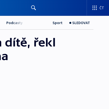
ČT
Podcasty
Sport
SLEDOVAT
dítě, řekl
na