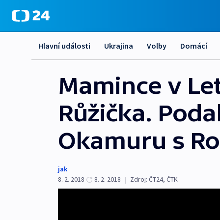
Hlavní události
Ukrajina
Volby
Domácí
Mamince v Lete
Růžička. Poda
Okamuru s R
jak
8. 2. 2018
8. 2. 2018
|
Zdroj:
ČT24
,
ČTK