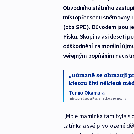
Obvodního státního zastupit
místopředsedu sněmovny T
(oba SPD). Důvodem jsou je
Písku. Skupina asi deseti p
odškodnění za morální újmu.
veřejným popíráním nacist
Důrazně se ohrazuji p
kterou živí některá méd
Tomio Okamura
místopředseda Poslanecké sněmovny
„Moje maminka tam byla s ce
tatínka a své prvorozené děť