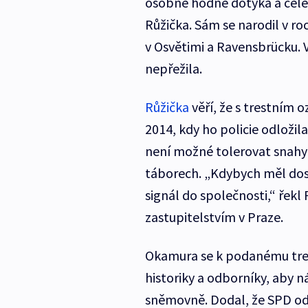
osobně hodně dotýká a celé 
Růžička. Sám se narodil v ro
v Osvětimi a Ravensbrücku. 
nepřežila.
Růžička
věří, že s trestním
2014, kdy ho policie odložila
není možné tolerovat snahy o
táborech. „Kdybych měl dosta
signál do společnosti,“ řek
zastupitelstvím v Praze.
Okamura se k podanému tres
historiky a odborníky, aby ná
sněmovně. Dodal, že SPD odmí