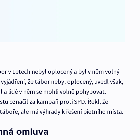
bor v Letech nebyl oplocený a byl v něm volný
 vyjádření, že tábor nebyl oplocený, uvedl však,
l a lidé v něm se mohli volně pohybovat.
stu označil za kampaň proti SPD. Řekl, že
táboře, ale má výhrady k řešení pietního místa.
mná omluva