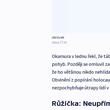
obrázek
Zdroj:
ČT24
Okamura v lednu řekl, že tá
pohyb. Později se omluvil za
že ho většinou nikdo nehlída
Obvinění z popírání holocau
nezpochybňuje útrapy lidí v 
Růžička: Neupří