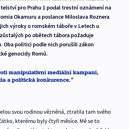
elství pro Prahu 1 podal trestní oznámení na
omia Okamuru a poslance Miloslava Roznera
jich výroky o romském táboře v Letech u
ozůstalých po obětech tábora požaduje
 Oba politici podle nich porušili zákon
ické genocidy Romů.
roti manipulativní mediální kampani,
ia a politická konkurence.
lou svou rodinou vězněná, ztratila tam svého
átko, kterému byly čtyři měsíce. Mě se to