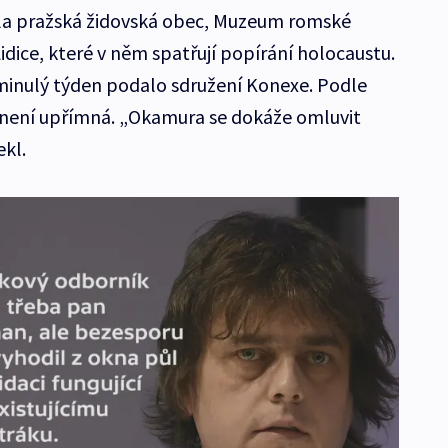
ala pražská židovská obec, Muzeum romské
idice, které v něm spatřují popírání holocaustu.
minulý týden podalo sdružení Konexe. Podle
není upřímná. „Okamura se dokáže omluvit
ekl.