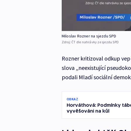
Miloslav Rozner na sjezdu SPD
Zdroj:
ČT dle nahrávky ze sjezdu SPD
Rozner kritizoval odkup vep
slova „neexistující pseudok
podali Mladí sociální demok
ODKAZ
Horváthová: Podmínky tábor
vyvěšováni na kůl