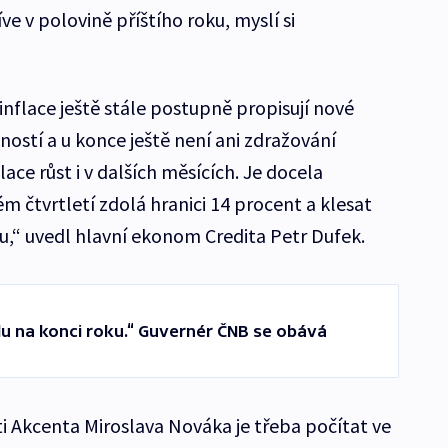
íve v polovině příštího roku, myslí si
nflace ještě stále postupně propisují nové
ostí a u konce ještě není ani zdražování
ace růst i v dalších měsících. Je docela
 čtvrtletí zdolá hranici 14 procent a klesat
ku,“ uvedl hlavní ekonom Credita Petr Dufek.
u na konci roku.“ Guvernér ČNB se obává
ti Akcenta Miroslava Nováka je třeba počítat ve