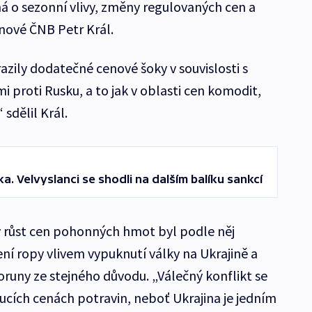
ěná o sezonní vlivy, změny regulovaných cen a
ěnové ČNB Petr Král.
zily dodatečné cenové šoky v souvislosti s
i proti Rusku, a to jak v oblasti cen komodit,
 sdělil Král.
a. Velvyslanci se shodli na dalším balíku sankcí
růst cen pohonných hmot byl podle něj
í ropy vlivem vypuknutí války na Ukrajině a
runy ze stejného důvodu. „Válečný konflikt se
ucích cenách potravin, neboť Ukrajina je jedním