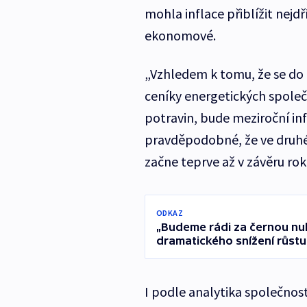
mohla inflace přiblížit nejdř
ekonomové.
„Vzhledem k tomu, že se do i
ceníky energetických společn
potravin, bude meziroční infl
pravděpodobné, že ve druhém
začne teprve až v závěru ro
ODKAZ
„Budeme rádi za černou nul
dramatického snížení růstu
I podle analytika společnos