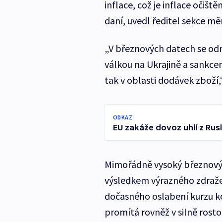
inflace, což je inflace očišt
daní, uvedl ředitel sekce m
„V březnových datech se odra
válkou na Ukrajině a sankcem
tak v oblasti dodávek zboží,“
ODKAZ
EU zakáže dovoz uhlí z Rusk
Mimořádně vysoký březnový 
výsledkem výrazného zdražen
dočasného oslabení kurzu ko
promítá rovněž v silně rosto