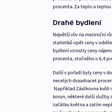
procenta. Za teplo a teplou v
Drahé bydlení
Největší vliv na meziroční r
statistiků opět ceny v oddí
bydlení vzrostly ceny nájem
procenta, stočného o 6,4 pr
Další v pořadí byly ceny v d
necelých dvaadvacet procent.
Například Zásilkovna kvůli n
korun, některé další služby 
začátku května a zatím nep