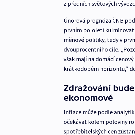
z předních světových vývozc
Únorová prognóza ČNB podle
prvním pololetí kulminovat 
měnové politiky, tedy v první
dvouprocentního cíle. „Pozo
však mají na domácí cenový v
krátkodobém horizontu,“ do
Zdražování bude
ekonomové
Inflace může podle analytik
očekávat kolem poloviny rok
spotřebitelských cen zůstan