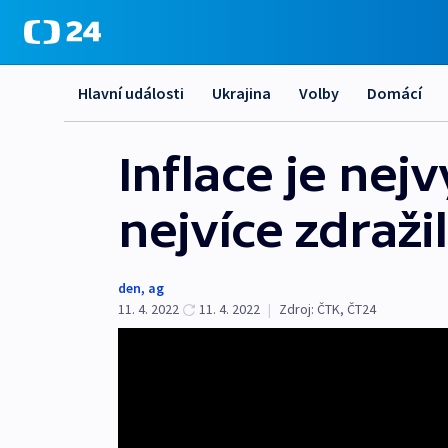
Hlavní události
Ukrajina
Volby
Domácí
Inflace je nejv
nejvíce zdraži
den
,
ag
11. 4. 2022
11. 4. 2022
|
Zdroj:
ČTK
,
ČT24