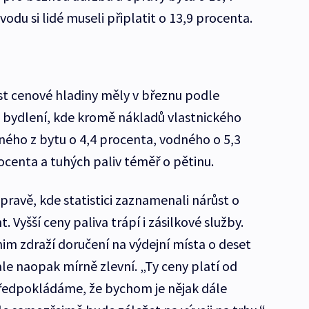
odu si lidé museli připlatit o 13,9 procenta.
ůst cenové hladiny měly v březnu podle
le bydlení, kde kromě nákladů vlastnického
ného z bytu o 4,4 procenta, vodného o 5,3
ocenta a tuhých paliv téměř o pětinu.
opravě, kde statistici zaznamenali nárůst o
 Vyšší ceny paliva trápí i zásilkové služby.
im zdraží doručení na výdejní místa o deset
ale naopak mírně zlevní. „Ty ceny platí od
ředpokládáme, že bychom je nějak dále