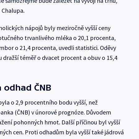
le samozřejmě bude záležet na vývoji na trhu,“
l Chalupa.
holických nápojů byly meziročně vyšší ceny
otučného trvanlivého mléka o 20,1 procenta,
bor o 21,4 procenta, uvedli statistici. Oděvy
 dražší téměř o dvacet procent a obuv o 15,4
la odhad ČNB
byla o 2,9 procentního bodu vyšší, než
banka (ČNB) v únorové prognóze. Důvodem
žení pohonných hmot. Další příčinou byl vyšší
aných cen. Proti odhadům byla vyšší také jádrová