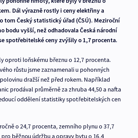
ily pohonné hmoty, které byly v březnu o
em. Dál výrazně rostly i ceny elektřiny a
o tom Český statistický úřad (ČSÚ). Meziroční
ího bodu vyšší, než odhadovala Česká národní
 spotřebitelské ceny zvýšily o 1,7 procenta.
ly oproti loňskému březnu o 12,7 procenta.
nového růstu jsme zaznamenali u pohonných
 polovinu dražší než před rokem. Například
tanic prodával průměrně za zhruba 44,50 a nafta
vedoucí oddělení statistiky spotřebitelských cen
iročně o 24,7 procenta, zemního plynu o 37,7
 pro běžnou údržbu a opravy bytu o 16,4