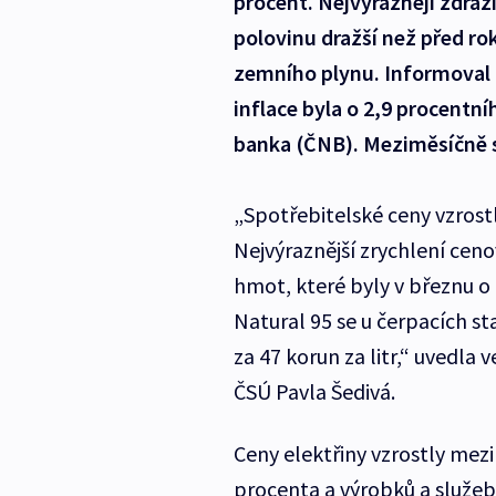
procent. Nejvýrazněji zdraž
polovinu dražší než před rok
zemního plynu. Informoval 
inflace byla o 2,9 procentn
banka (ČNB). Meziměsíčně se
„Spotřebitelské ceny vzrost
Nejvýraznější zrychlení ce
hmot, které byly v březnu o
Natural 95 se u čerpacích s
za 47 korun za litr,“ uvedla 
ČSÚ Pavla Šedivá.
Ceny elektřiny vzrostly mez
procenta a výrobků a služeb