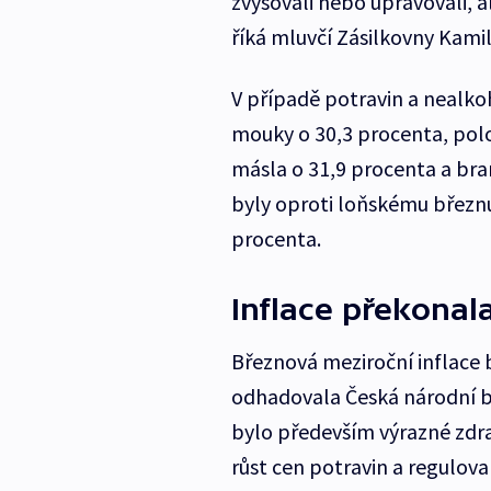
zvyšovali nebo upravovali, a
říká mluvčí Zásilkovny Kami
V případě potravin a nealko
mouky o 30,3 procenta, pol
másla o 31,9 procenta a bram
byly oproti loňskému březnu
procenta.
Inflace překona
Březnová meziroční inflace 
odhadovala Česká národní 
bylo především výrazné zdra
růst cen potravin a regulov