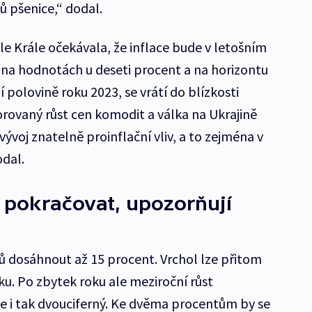
ů pšenice,“ dodal.
 Krále očekávala, že inflace bude v letošním
na hodnotách u deseti procent a na horizontu
 polovině roku 2023, se vrátí do blízkosti
rovaný růst cen komodit a válka na Ukrajině
ývoj znatelně proinflační vliv, a to zejména v
dal.
 pokračovat, upozorňují
ů dosáhnout až 15 procent. Vrchol lze přitom
u. Po zbytek roku ale meziroční růst
e i tak dvouciferný. Ke dvěma procentům by se