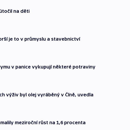
útočil na děti
rší je to v průmyslu a stavebnictví
rymu v panice vykupují některé potraviny
 výživ byl olej vyráběný v Číně, uvedla
alily meziroční růst na 1,6 procenta