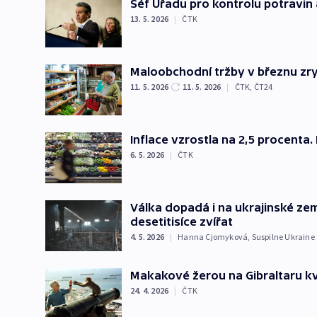
Šéf Úřadu pro kontrolu potravin 
13. 5. 2026
|
ČTK
Maloobchodní tržby v březnu zryc
11. 5. 2026
11. 5. 2026
|
ČTK
,
ČT24
Inflace vzrostla na 2,5 procenta
6. 5. 2026
|
ČTK
Válka dopadá i na ukrajinské ze
desetitisíce zvířat
4. 5. 2026
|
Hanna Cjomyková
,
Suspilne Ukraine
Makakové žerou na Gibraltaru kvůli
24. 4. 2026
|
ČTK