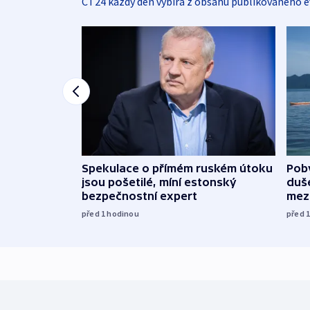
ČT24 každý den vybírá z obsahu publikovaného e
Spekulace o přímém ruském útoku
Poby
jsou pošetilé, míní estonský
duš
bezpečnostní expert
mez
před 1
hodinou
před 