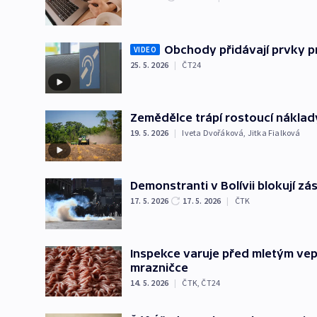
Obchody přidávají prvky p
VIDEO
25. 5. 2026
|
ČT24
Zemědělce trápí rostoucí náklady
19. 5. 2026
|
Iveta Dvořáková
,
Jitka Fialková
Demonstranti v Bolívii blokují zá
17. 5. 2026
17. 5. 2026
|
ČTK
Inspekce varuje před mletým vep
mrazničce
14. 5. 2026
|
ČTK
,
ČT24