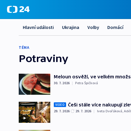
Hlavní události
Ukrajina
Volby
Domácí
TÉMA
Potraviny
Meloun osvěží, ve velkém množs
30. 7. 2026
|
Petra Špičková
Češi stále více nakupují z
VIDEO
29. 7. 2026
29. 7. 2026
|
Iveta Dvořáková
,
Adé