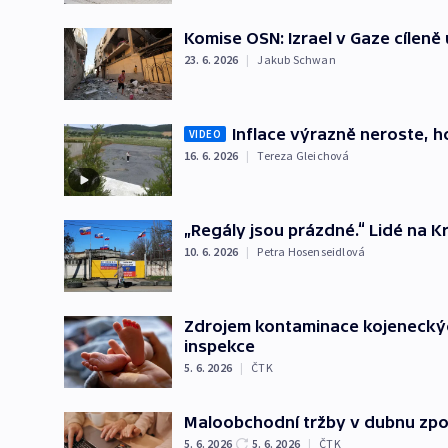
Komise OSN: Izrael v Gaze cíleně 
23. 6. 2026
|
Jakub Schwan
Inflace výrazně neroste, ho
VIDEO
16. 6. 2026
|
Tereza Gleichová
„Regály jsou prázdné.“ Lidé na K
10. 6. 2026
|
Petra Hosenseidlová
Zdrojem kontaminace kojeneckých
inspekce
5. 6. 2026
|
ČTK
Maloobchodní tržby v dubnu zpom
5. 6. 2026
5. 6. 2026
|
ČTK