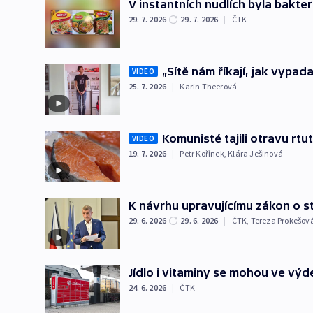
V instantních nudlích byla bakte
29. 7. 2026
29. 7. 2026
|
ČTK
„Sítě nám říkají, jak vypad
VIDEO
25. 7. 2026
|
Karin Theerová
Komunisté tajili otravu rtu
VIDEO
19. 7. 2026
|
Petr Kořínek
,
Klára Ješinová
K návrhu upravujícímu zákon o st
29. 6. 2026
29. 6. 2026
|
ČTK
,
Tereza Prokešov
Jídlo i vitaminy se mohou ve výd
24. 6. 2026
|
ČTK