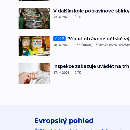
V dalším kole potravinové sbírky 
22. 4. 2026
|
ČTK
Případ otrávené dětské výži
VIDEO
20. 4. 2026
|
Jan Šilhan
,
Jiří Vízner
,
Iveta Dvořák
Inspekce zakazuje uvádět na trh 
17. 4. 2026
|
ČTK
Evropský pohled