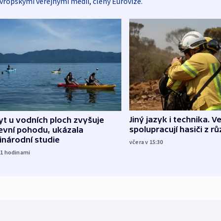
vropskými veřejnými médii, členy Eurovize.
Jiný jazyk i technika. Ve
t u vodních ploch zvyšuje
spolupracují hasiči z r
evní pohodu, ukázala
inárodní studie
včera v 15:30
11
hodinami