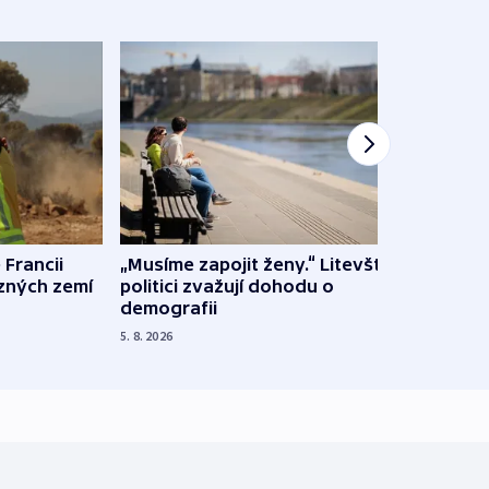
 Francii
„Musíme zapojit ženy.“ Litevští
Na Uk
ůzných zemí
politici zvažují dohodu o
občan
demografii
na s
5. 8. 2026
5. 8. 20