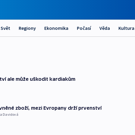
Svět
Regiony
Ekonomika
Počasí
Věda
Kultura
tví ale může uškodit kardiakům
levněné zboží, mezi Evropany drží prvenství
la Davidová