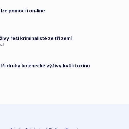
lze pomoci i on-line
vy řeší kriminalisté ze tří zemí
ová
tři druhy kojenecké výživy kvůli toxinu