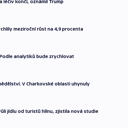
a léčiv končí, oznámil Trump
hlily meziroční růst na 4,9 procenta
. Podle analytiků bude zrychlovat
mědělství. V Charkovské oblasti uhynuly
 jídlu od turistů hlínu, zjistila nová studie