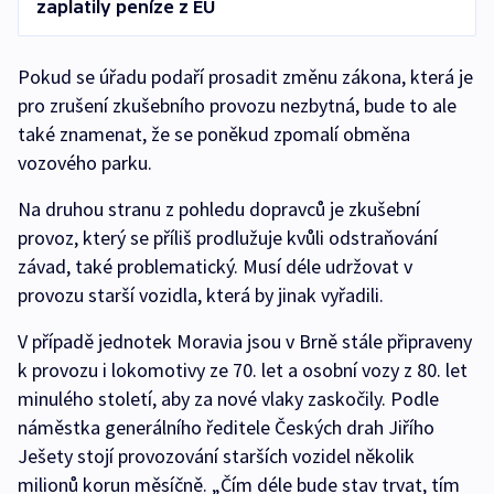
zaplatily peníze z EU
Pokud se úřadu podaří prosadit změnu zákona, která je
pro zrušení zkušebního provozu nezbytná, bude to ale
také znamenat, že se poněkud zpomalí obměna
vozového parku.
Na druhou stranu z pohledu dopravců je zkušební
provoz, který se příliš prodlužuje kvůli odstraňování
závad, také problematický. Musí déle udržovat v
provozu starší vozidla, která by jinak vyřadili.
V případě jednotek Moravia jsou v Brně stále připraveny
k provozu i lokomotivy ze 70. let a osobní vozy z 80. let
minulého století, aby za nové vlaky zaskočily. Podle
náměstka generálního ředitele Českých drah Jiřího
Ješety stojí provozování starších vozidel několik
milionů korun měsíčně. „Čím déle bude stav trvat, tím