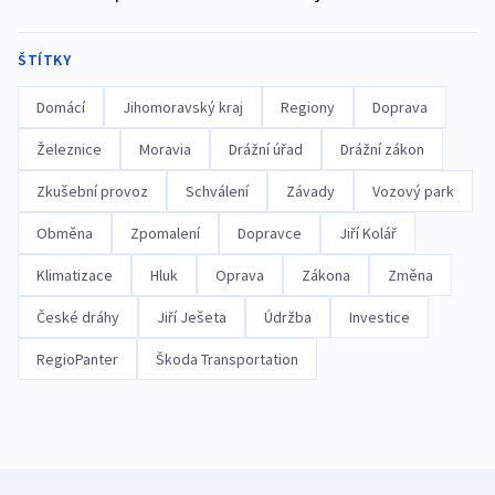
ŠTÍTKY
Domácí
Jihomoravský kraj
Regiony
Doprava
Železnice
Moravia
Drážní úřad
Drážní zákon
Zkušební provoz
Schválení
Závady
Vozový park
Obměna
Zpomalení
Dopravce
Jiří Kolář
Klimatizace
Hluk
Oprava
Zákona
Změna
České dráhy
Jiří Ješeta
Údržba
Investice
RegioPanter
Škoda Transportation