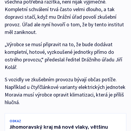
všechna potřebná razítka, není nijak výjimečné.
Kompletní schválení trvá často velmi dlouho, a tak
dopravci stačí, když mu Drážní úřad povolí zkušební
provoz. Úřad ale nyní hovoří o tom, že by tento institut
měl zaniknout.
„Výrobce se musí připravit na to, že bude dodávat
kompletní, hotové, vyzkoušené jednotky přímo do
ostrého provozu,“ předeslal ředitel Drážního úřadu Jiří
Kolář.
S vozidly ve zkušebním provozu bývají občas potíže.
Například u čtyřčlánkové varianty elektrických jednotek
Moravia musí výrobce opravit klimatizaci, která je příliš
hlučná.
ODKAZ
Jihomoravský kraj má nové vlaky, většinu