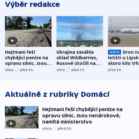
Výběr redakce
Hejtmani řeší
Ukrajina zasáhla
Dron n
VIDEO
chybějící peníze na
sklad Wildberries,
letišti u Lips
opravu silnic. Jsou
Rusové útočili na
skoro kilo trh
nenárokové, namítá
trh, hasiče či
indicie ukazuj
včera
před 3
h
včera
před 3
h
před 3
h
ministerstvo
stadion
Rusko
Aktuálně z rubriky
Domácí
Hejtmani řeší chybějící peníze na
opravu silnic. Jsou nenárokové,
namítá ministerstvo
včera
před 3
h