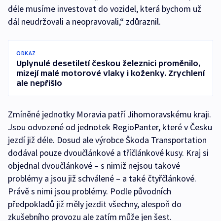
déle musíme investovat do vozidel, která bychom už
dál neudržovali a neopravovali,“ zdůraznil.
ODKAZ
Uplynulé desetiletí českou železnici proměnilo,
mizejí malé motorové vlaky i koženky. Zrychlení
ale nepřišlo
Zmíněné jednotky Moravia patří Jihomoravskému kraji.
Jsou odvozené od jednotek RegioPanter, které v Česku
jezdí již déle. Dosud ale výrobce Škoda Transportation
dodával pouze dvoučlánkové a tříčlánkové kusy. Kraj si
objednal dvoučlánkové – s nimiž nejsou takové
problémy a jsou již schválené – a také čtyřčlánkové.
Právě s nimi jsou problémy. Podle původních
předpokladů již měly jezdit všechny, alespoň do
zkušebního provozu ale zatím může jen šest.