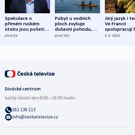
Spekulace o
Pobyt u vodních
Jiný jazyk i t
přímém ruském
ploch zvyšuje
Ve Francii
útoku jsou pošetilé,
duševní pohodu,
spolupracují h
míní estonský
ukázala
různých zemí
před 6
h
před 16
h
6. 8. 2026
bezpečnostní
mezinárodní studie
expert
Divácké centrum
každý všední den:
8:00—16:00 hodin
261 136 113
info@ceskatelevize.cz