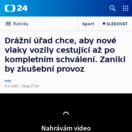
Sport
SLEDOVAT
Rubriky
Drážní úřad chce, aby nové
vlaky vozily cestující až po
kompletním schválení. Zanikl
by zkušební provoz
mld
9. 4. 2023
|
Zdroj:
ČT24
Nahrávám video