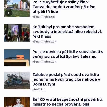
Policie vyšetřuje násilný čin v
Tanvaldu, bodná zranění při něm
utrpěli tři lidé
včera
před 6
h
Knížák byl pro mnohé symbolem
svobody a intelektuálního rebelství,
řekl Klaus
včera
před 10
h
Policie obvinila pět lidí v souvislosti s
veřejnou soutěží Správy železnic
včera
před 10
h
Žalobce poslal před soud dva lidi a
jednu firmu kvůli tragické nehodě v
Dolní Lutyni
před 11
h
Šéf ČD vrátil bezpečnostní prověrku,
ministr to nechá prověřit, píší