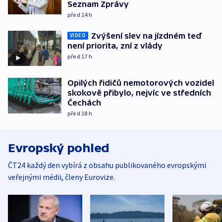
Seznam Zprávy
před 14
h
Zvýšení slev na jízdném teď
VIDEO
není priorita, zní z vlády
před 17
h
Opilých řidičů nemotorových vozidel
skokově přibylo, nejvíc ve středních
Čechách
před 18
h
Evropský pohled
ČT24 každý den vybírá z obsahu publikovaného evropskými
veřejnými médii, členy Eurovize.