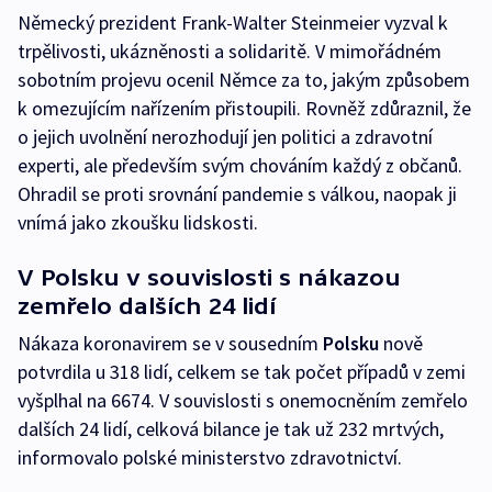
Německý prezident Frank-Walter Steinmeier vyzval k
trpělivosti, ukázněnosti a solidaritě. V mimořádném
sobotním projevu ocenil Němce za to, jakým způsobem
k omezujícím nařízením přistoupili. Rovněž zdůraznil, že
o jejich uvolnění nerozhodují jen politici a zdravotní
experti, ale především svým chováním každý z občanů.
Ohradil se proti srovnání pandemie s válkou, naopak ji
vnímá jako zkoušku lidskosti.
V Polsku v souvislosti s nákazou
zemřelo dalších 24 lidí
Nákaza koronavirem se v sousedním
Polsku
nově
potvrdila u 318 lidí, celkem se tak počet případů v zemi
vyšplhal na 6674. V souvislosti s onemocněním zemřelo
dalších 24 lidí, celková bilance je tak už 232 mrtvých,
informovalo polské ministerstvo zdravotnictví.