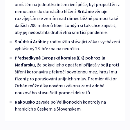
umístěn na jednotku intenzivní péče, byl propuštěn z
nemocnice do domácího léčení.
Británie
věnuje
rozvíjejícím se zemím nad rámec běžné pomoci také
dalších 200 milionů liber. Londýn si tak chce zajistit,
aby jej nedostihla druhá vlna smrtící pandemie.
Saúdská Arábie
prodloužila stávající zákaz vycházení
vyhlášený 23. března na neurčito.
Předsedkyně Evropské komise (EK) pohrozila
Maďarsku
, že pokud jeho opatření přijatá v boji proti
šíření koronaviru překročí povolenou mez, hrozí mu
řízení pro porušování unijních smluv. Premiér Viktor
Orbán může díky novému zákonu zemi v době
nouzového stavu řídit pomocí dekretů.
Rakousko
zavede po Velikonocích kontroly na
hranicích s Českem a Slovenskem.