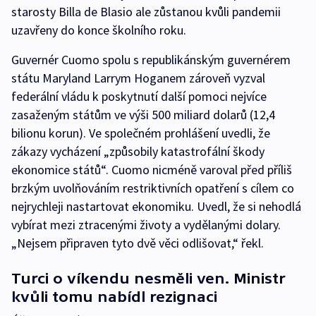
starosty Billa de Blasio ale zůstanou kvůli pandemii
uzavřeny do konce školního roku.
Guvernér Cuomo spolu s republikánským guvernérem
státu Maryland Larrym Hoganem zároveň vyzval
federální vládu k poskytnutí další pomoci nejvíce
zasaženým státům ve výši 500 miliard dolarů (12,4
bilionu korun). Ve společném prohlášení uvedli, že
zákazy vycházení „způsobily katastrofální škody
ekonomice států“. Cuomo nicméně varoval před příliš
brzkým uvolňováním restriktivních opatření s cílem co
nejrychleji nastartovat ekonomiku. Uvedl, že si nehodlá
vybírat mezi ztracenými životy a vydělanými dolary.
„Nejsem připraven tyto dvě věci odlišovat,“ řekl.
Turci o víkendu nesměli ven. Ministr
kvůli tomu nabídl rezignaci