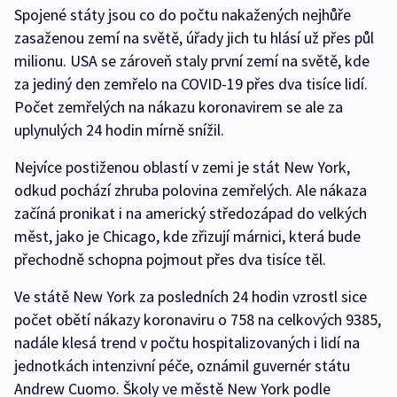
Spojené státy jsou co do počtu nakažených nejhůře
zasaženou zemí na světě, úřady jich tu hlásí už přes půl
milionu. USA se zároveň staly první zemí na světě, kde
za jediný den zemřelo na COVID-19 přes dva tisíce lidí.
Počet zemřelých na nákazu koronavirem se ale za
uplynulých 24 hodin mírně snížil.
Nejvíce postiženou oblastí v zemi je stát New York,
odkud pochází zhruba polovina zemřelých. Ale nákaza
začíná pronikat i na americký středozápad do velkých
měst, jako je Chicago, kde zřizují márnici, která bude
přechodně schopna pojmout přes dva tisíce těl.
Ve státě New York za posledních 24 hodin vzrostl sice
počet obětí nákazy koronaviru o 758 na celkových 9385,
nadále klesá trend v počtu hospitalizovaných i lidí na
jednotkách intenzivní péče, oznámil guvernér státu
Andrew Cuomo. Školy ve městě New York podle