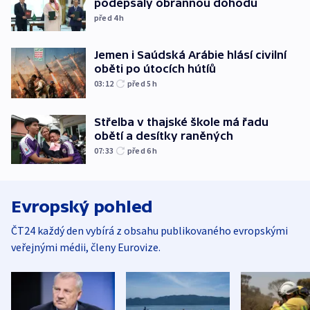
podepsaly obrannou dohodu
před 4
h
Jemen i Saúdská Arábie hlásí civilní
oběti po útocích hútíů
03:12
před 5
h
Střelba v thajské škole má řadu
obětí a desítky raněných
07:33
před 6
h
Evropský pohled
ČT24 každý den vybírá z obsahu publikovaného evropskými
veřejnými médii, členy Eurovize.