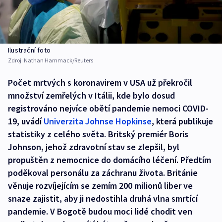
Ilustrační foto
Zdroj:
Nathan Hammack/Reuters
Počet mrtvých s koronavirem v USA už překročil
množství zemřelých v Itálii, kde bylo dosud
registrováno nejvíce obětí pandemie nemoci COVID-
19, uvádí
Univerzita Johnse Hopkinse
, která publikuje
statistiky z celého světa. Britský premiér Boris
Johnson, jehož zdravotní stav se zlepšil, byl
propuštěn z nemocnice do domácího léčení. Předtím
poděkoval personálu za záchranu života. Británie
věnuje rozvíjejícím se zemím 200 milionů liber ve
snaze zajistit, aby ji nedostihla druhá vlna smrtící
pandemie. V Bogotě budou moci lidé chodit ven