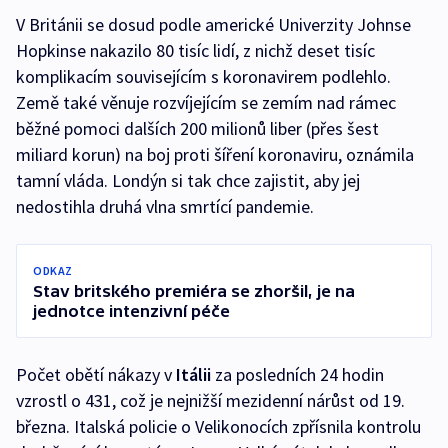
V Británii se dosud podle americké Univerzity Johnse
Hopkinse nakazilo 80 tisíc lidí, z nichž deset tisíc
komplikacím souvisejícím s koronavirem podlehlo.
Země také věnuje rozvíjejícím se zemím nad rámec
běžné pomoci dalších 200 milionů liber (přes šest
miliard korun) na boj proti šíření koronaviru, oznámila
tamní vláda. Londýn si tak chce zajistit, aby jej
nedostihla druhá vlna smrtící pandemie.
ODKAZ
Stav britského premiéra se zhoršil, je na
jednotce intenzivní péče
Počet obětí nákazy v
Itálii
za posledních 24 hodin
vzrostl o 431, což je nejnižší mezidenní nárůst od 19.
března. Italská policie o Velikonocích zpřísnila kontrolu