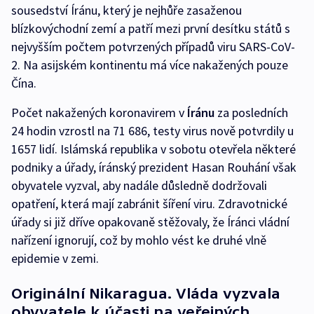
sousedství Íránu, který je nejhůře zasaženou
blízkovýchodní zemí a patří mezi první desítku států s
nejvyšším počtem potvrzených případů viru SARS-CoV-
2. Na asijském kontinentu má více nakažených pouze
Čína.
Počet nakažených koronavirem v
Íránu
za posledních
24 hodin vzrostl na 71 686, testy virus nově potvrdily u
1657 lidí. Islámská republika v sobotu otevřela některé
podniky a úřady, íránský prezident Hasan Rouhání však
obyvatele vyzval, aby nadále důsledně dodržovali
opatření, která mají zabránit šíření viru. Zdravotnické
úřady si již dříve opakovaně stěžovaly, že Íránci vládní
nařízení ignorují, což by mohlo vést ke druhé vlně
epidemie v zemi.
Originální Nikaragua. Vláda vyzvala
obyvatele k účasti na veřejných