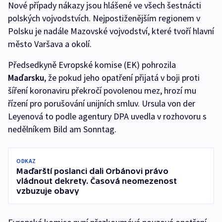
Nové případy nákazy jsou hlášené ve všech šestnácti
polských vojvodstvích. Nejpostiženějším regionem v
Polsku je nadále Mazovské vojvodství, které tvoří hlavní
město Varšava a okolí.
Předsedkyně Evropské komise (EK) pohrozila
Maďarsku
, že pokud jeho opatření přijatá v boji proti
šíření koronaviru překročí povolenou mez, hrozí mu
řízení pro porušování unijních smluv. Ursula von der
Leyenová to podle agentury DPA uvedla v rozhovoru s
nedělníkem Bild am Sonntag.
ODKAZ
Maďarští poslanci dali Orbánovi právo
vládnout dekrety. Časová neomezenost
vzbuzuje obavy