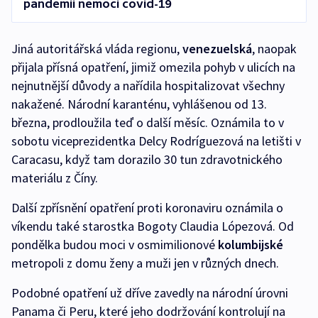
pandemii nemoci covid-19
Jiná autoritářská vláda regionu,
venezuelská
, naopak
přijala přísná opatření, jimiž omezila pohyb v ulicích na
nejnutnější důvody a nařídila hospitalizovat všechny
nakažené. Národní karanténu, vyhlášenou od 13.
března, prodloužila teď o další měsíc. Oznámila to v
sobotu viceprezidentka Delcy Rodríguezová na letišti v
Caracasu, když tam dorazilo 30 tun zdravotnického
materiálu z Číny.
Další zpřísnění opatření proti koronaviru oznámila o
víkendu také starostka Bogoty Claudia Lópezová. Od
pondělka budou moci v osmimilionové
kolumbijské
metropoli z domu ženy a muži jen v různých dnech.
Podobné opatření už dříve zavedly na národní úrovni
Panama či Peru, které jeho dodržování kontrolují na