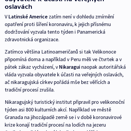
oslavách
V
Latinské Americe
zatím není v dohledu zmírnění
opatření proti šíření koronaviru, k jejich přísnému
dodržování vyzvala tento týden i Panamerická
zdravotnická organizace.
Zatímco většina Latinoameričanů si tak Velikonoce
připomíná doma a například v Peru měli ve čtvrtek a v
pátek zákaz vycházení, v
Nikaragui
naopak autoritářská
vláda vyzvala obyvatele k účasti na veřejných oslavách,
ač nikaragujská církev pořádá mše bez věřících a
tradiční procesí zrušila.
Nikaragujský turistický institut připravil pro velikonoční
týden asi 800 kulturních akcí. Například ve městě
Granada na jihozápadě země se i v době koronavirové
krize konají tradiční procesí na lodích na jezeru