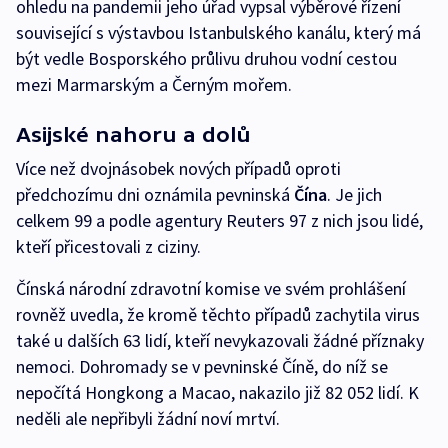
ohledu na pandemii jeho úřad vypsal výběrové řízení
související s výstavbou Istanbulského kanálu, který má
být vedle Bosporského průlivu druhou vodní cestou
mezi Marmarským a Černým mořem.
Asijské nahoru a dolů
Více než dvojnásobek nových případů oproti
předchozímu dni oznámila pevninská
Čína
. Je jich
celkem 99 a podle agentury Reuters 97 z nich jsou lidé,
kteří přicestovali z ciziny.
Čínská národní zdravotní komise ve svém prohlášení
rovněž uvedla, že kromě těchto případů zachytila virus
také u dalších 63 lidí, kteří nevykazovali žádné příznaky
nemoci. Dohromady se v pevninské Číně, do níž se
nepočítá Hongkong a Macao, nakazilo již 82 052 lidí. K
neděli ale nepřibyli žádní noví mrtví.