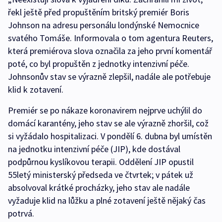
řekl ještě před propuštěním britský premiér Boris
Johnson na adresu personálu londýnské Nemocnice
svatého Tomáše. Informovala o tom agentura Reuters,
která premiérova slova označila za jeho první komentář
poté, co byl propuštěn z jednotky intenzivní péče.
Johnsonův stav se výrazně zlepšil, nadále ale potřebuje
klid k zotavení.
Premiér se po nákaze koronavirem nejprve uchýlil do
domácí karantény, jeho stav se ale výrazně zhoršil, což
si vyžádalo hospitalizaci. V pondělí 6. dubna byl umístěn
na jednotku intenzivní péče (JIP), kde dostával
podpůrnou kyslíkovou terapii. Oddělení JIP opustil
55letý ministerský předseda ve čtvrtek; v pátek už
absolvoval krátké procházky, jeho stav ale nadále
vyžaduje klid na lůžku a plné zotavení ještě nějaký čas
potrvá.