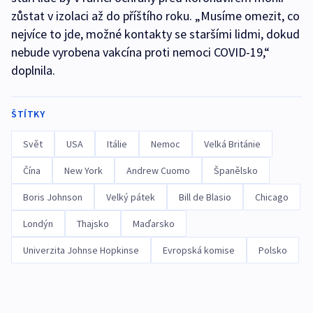
zůstat v izolaci až do příštího roku. „Musíme omezit, co
nejvíce to jde, možné kontakty se staršími lidmi, dokud
nebude vyrobena vakcína proti nemoci COVID-19,“
doplnila.
ŠTÍTKY
Svět
USA
Itálie
Nemoc
Velká Británie
Čína
New York
Andrew Cuomo
Španělsko
Boris Johnson
Velký pátek
Bill de Blasio
Chicago
Londýn
Thajsko
Maďarsko
Univerzita Johnse Hopkinse
Evropská komise
Polsko