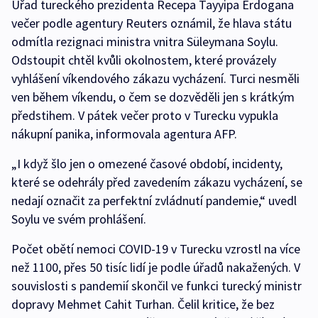
Úřad tureckého prezidenta Recepa Tayyipa Erdogana
večer podle agentury Reuters oznámil, že hlava státu
odmítla rezignaci ministra vnitra Süleymana Soylu.
Odstoupit chtěl kvůli okolnostem, které provázely
vyhlášení víkendového zákazu vycházení. Turci nesměli
ven během víkendu, o čem se dozvěděli jen s krátkým
předstihem. V pátek večer proto v Turecku vypukla
nákupní panika, informovala agentura AFP.
„I když šlo jen o omezené časové období, incidenty,
které se odehrály před zavedením zákazu vycházení, se
nedají označit za perfektní zvládnutí pandemie,“ uvedl
Soylu ve svém prohlášení.
Počet obětí nemoci COVID-19 v Turecku vzrostl na více
než 1100, přes 50 tisíc lidí je podle úřadů nakažených. V
souvislosti s pandemií skončil ve funkci turecký ministr
dopravy Mehmet Cahit Turhan. Čelil kritice, že bez