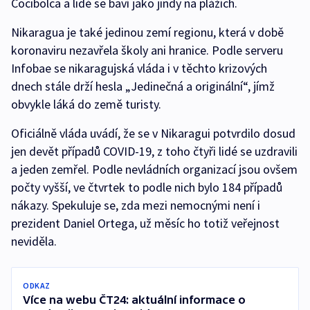
Cocibolca a lidé se baví jako jindy na plážích.
Nikaragua je také jedinou zemí regionu, která v době
koronaviru nezavřela školy ani hranice. Podle serveru
Infobae se nikaragujská vláda i v těchto krizových
dnech stále drží hesla „Jedinečná a originální“, jímž
obvykle láká do země turisty.
Oficiálně vláda uvádí, že se v Nikaragui potvrdilo dosud
jen devět případů COVID-19, z toho čtyři lidé se uzdravili
a jeden zemřel. Podle nevládních organizací jsou ovšem
počty vyšší, ve čtvrtek to podle nich bylo 184 případů
nákazy. Spekuluje se, zda mezi nemocnými není i
prezident Daniel Ortega, už měsíc ho totiž veřejnost
neviděla.
ODKAZ
Více na webu ČT24: aktuální informace o