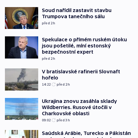
Soud nařídil zastavit stavbu
Trumpova tanečního sálu
před 2
h
Spekulace o přímém ruském útoku
jsou pošetilé, míní estonský
bezpečnostní expert
před 2
h
V bratislavské rafinerii Slovnaft
hořelo
14:22
před 2
h
Ukrajina znovu zasáhla sklady
Wildberries. Rusové útočili v
Charkovské oblasti
09:02
před 3
h
Saúdská Arábie, Turecko a Pákistán