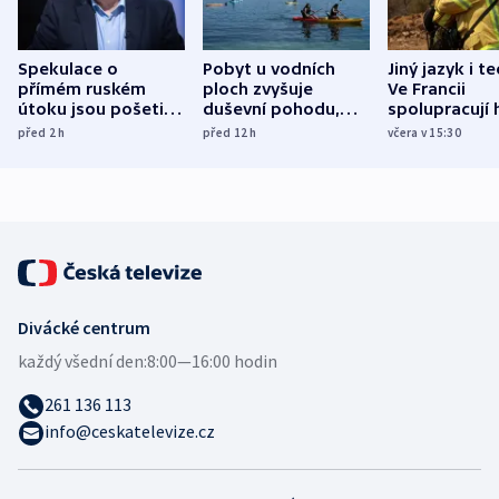
Spekulace o
Pobyt u vodních
Jiný jazyk i t
přímém ruském
ploch zvyšuje
Ve Francii
útoku jsou pošetilé,
duševní pohodu,
spolupracují h
míní estonský
ukázala
různých zemí
před 2
h
před 12
h
včera v 15:30
bezpečnostní
mezinárodní studie
expert
Divácké centrum
každý všední den:
8:00—16:00 hodin
261 136 113
info@ceskatelevize.cz