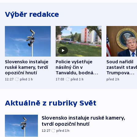
Výběr redakce
Slovensko instaluje
Policie vyšetřuje
Soud nařídil
ruské kamery, tvrdí
násilný čin v
zastavit stav
opoziční hnutí
Tanvaldu, bodná
Trumpova
zranění při něm
tanečního sá
12:27
před 1
h
17:03
před 1
h
před 2
h
utrpěli tři lidé
Aktuálně z rubriky
Svět
Slovensko instaluje ruské kamery,
tvrdí opoziční hnutí
12:27
před 1
h