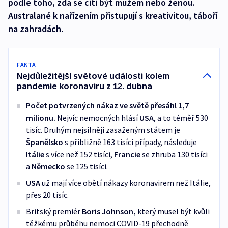
podle toho, zda se cítí být mužem nebo ženou.
Australané k nařízením přistupují s kreativitou, táboří
na zahradách.
FAKTA
Nejdůležitější světové události kolem
pandemie koronaviru z 12. dubna
Počet potvrzených nákaz ve světě přesáhl 1,7
milionu.
Nejvíc nemocných hlásí
USA
, a to téměř 530
tisíc. Druhým nejsilněji zasaženým státem je
Španělsko
s přibližně 163 tisíci případy, následuje
Itálie
s více než 152 tisíci,
Francie
se zhruba 130 tisíci
a
Německo
se 125 tisíci.
USA
už mají více obětí nákazy koronavirem než Itálie,
přes 20 tisíc.
Britský premiér
Boris Johnson,
který musel být kvůli
těžkému průběhu nemoci COVID-19 přechodně