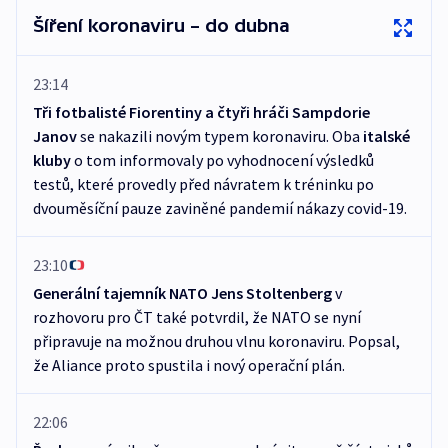
Šíření koronaviru – do dubna
23:14
Tři fotbalisté Fiorentiny a čtyři hráči Sampdorie
Janov
se nakazili novým typem koronaviru. Oba
italské
kluby
o tom informovaly po vyhodnocení výsledků
testů, které provedly před návratem k tréninku po
dvouměsíční pauze zaviněné pandemií nákazy covid-19.
23:10
Generální tajemník NATO Jens Stoltenberg
v
rozhovoru pro ČT také potvrdil, že NATO se nyní
připravuje na možnou druhou vlnu koronaviru. Popsal,
že Aliance proto spustila i nový operační plán.
22:06