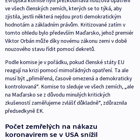
Evropská komise nyní přezkoumává nouzová opatření
ve všech členských zemích, kterých se to týká, aby
zjistila, jestli některá nejdou proti demokratickým
hodnotám a základním právům. Kritizované zatím v
tomto ohledu bylo především Maďarsko, jehož premiér
Viktor Orbán může díky novému zákonu zemi v době
nouzového stavu řídit pomocí dekretů.
Podle komise je v pořádku, pokud členské státy EU
reagují na krizi pomocí mimořádných opatření. Ta ale
musí být „přiměřená, časově omezená a demokraticky
kontrolovaná“. Komise to sleduje ve všech zemích, „ale
na Maďarsko se z důvodu minulých kritických
zkušeností zaměřujeme zvlášť důkladně“, zdůraznila
předsedkyně EK.
Počet zemřelých na nákazu
koronavirem se v USA snížil