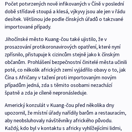
Počet potvrzených nově infikovaných v Číně v poslední
době střídavě stoupá a klesá, výkyvy jsou ale jen v řádu
desítek. Většinou jde podle čínských úřadů o takzvané
importované případy.
Jihočínské město Kuang-čou také ujistilo, že v
prosazování protikoronavirových opatření, které nyní
zpřísnilo, přistupuje k cizincům stejně jako k čínským
občanům. Prohlášení bezpečnostní činitelé města učinili
poté, co několik afrických zemí vyjádřilo obavy o to, jak
Čína s Afričany v tažení proti importovaným novým
případům jedná, zda s těmito osobami nezachází
špatně a zda je cíleně nepronásleduje.
Americký konzulát v Kuang-čou před několika dny
upozornil, že místní úřady nařídily barům a restauracím,
aby neobsluhovaly návštěvníky afrického původu.
Každý, kdo byl v kontaktu s africky vyhlížejícími lidmi,