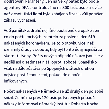
dodržování karantény. Jen na Velký pátek bylo podle
agentury DPA zkontrolováno na 300 tisíc osob a s více
než deseti tisíci lidmi bylo zahájeno řízení kvůli porušení
zákazu vycházení.
Ve
Španělsku
, druhé nejhůře postižené evropské zemi
co do počtu mrtvých, zemřelo za poslední den 619
nakažených koronavirem. Je to o stovku více, než
oznámily úřady v sobotu, kdy byl tento údaj nejnižší za
skoro tři týdny. Počty nových případů nákazy jsou ale v
neděli asi o sedmset nižší oproti sobotě. Španělsko
však nadále zůstává po Spojených státech druhou
nejvíce postiženou zemí, pokud jde o počet
infikovaných.
Počet nakažených v
Německu
se už druhý den po sobě
snížil. Země má přes 120 tisíc potvrzených případů
nákazy, informoval německý Institut Roberta Kocha.