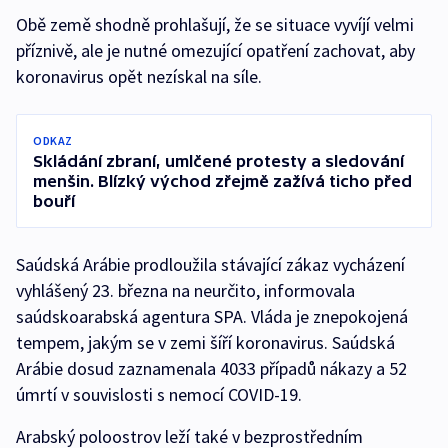
Obě země shodně prohlašují, že se situace vyvíjí velmi
příznivě, ale je nutné omezující opatření zachovat, aby
koronavirus opět nezískal na síle.
ODKAZ
Skládání zbraní, umlčené protesty a sledování
menšin. Blízký východ zřejmě zažívá ticho před
bouří
Saúdská Arábie prodloužila stávající zákaz vycházení
vyhlášený 23. března na neurčito, informovala
saúdskoarabská agentura SPA. Vláda je znepokojená
tempem, jakým se v zemi šíří koronavirus. Saúdská
Arábie dosud zaznamenala 4033 případů nákazy a 52
úmrtí v souvislosti s nemocí COVID-19.
Arabský poloostrov leží také v bezprostředním