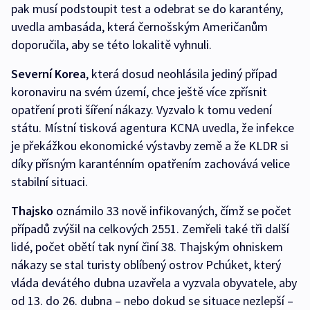
pak musí podstoupit test a odebrat se do karantény,
uvedla ambasáda, která černošským Američanům
doporučila, aby se této lokalitě vyhnuli.
Severní Korea
, která dosud neohlásila jediný případ
koronaviru na svém území, chce ještě více zpřísnit
opatření proti šíření nákazy. Vyzvalo k tomu vedení
státu. Místní tisková agentura KCNA uvedla, že infekce
je překážkou ekonomické výstavby země a že KLDR si
díky přísným karanténním opatřením zachovává velice
stabilní situaci.
Thajsko
oznámilo 33 nově infikovaných, čímž se počet
případů zvýšil na celkových 2551. Zemřeli také tři další
lidé, počet obětí tak nyní činí 38. Thajským ohniskem
nákazy se stal turisty oblíbený ostrov Pchúket, který
vláda devátého dubna uzavřela a vyzvala obyvatele, aby
od 13. do 26. dubna – nebo dokud se situace nezlepší –