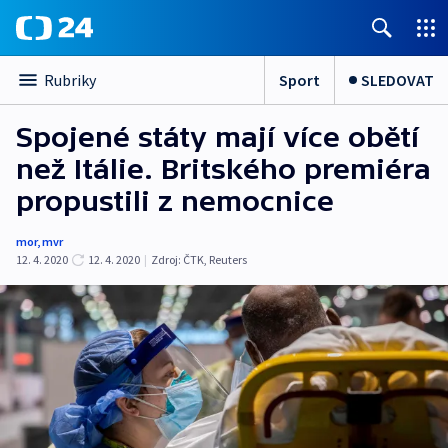
Sport
SLEDOVAT
Rubriky
Spojené státy mají více obětí
než Itálie. Britského premiéra
propustili z nemocnice
mor
,
mvr
12. 4. 2020
12. 4. 2020
|
Zdroj:
ČTK
,
Reuters