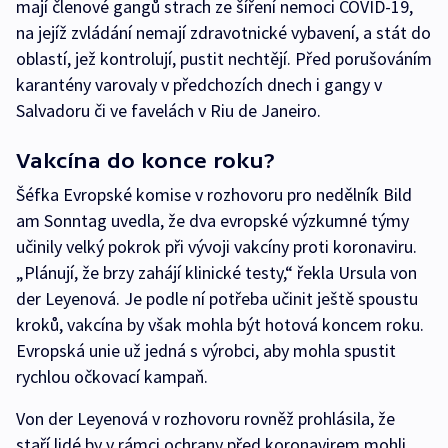
mají členové gangů strach ze šíření nemoci COVID-19,
na jejíž zvládání nemají zdravotnické vybavení, a stát do
oblastí, jež kontrolují, pustit nechtějí. Před porušováním
karantény varovaly v předchozích dnech i gangy v
Salvadoru či ve favelách v Riu de Janeiro.
Vakcína do konce roku?
Šéfka Evropské komise v rozhovoru pro nedělník Bild
am Sonntag uvedla, že dva evropské výzkumné týmy
učinily velký pokrok při vývoji vakcíny proti koronaviru.
„Plánují, že brzy zahájí klinické testy,“ řekla Ursula von
der Leyenová. Je podle ní potřeba učinit ještě spoustu
kroků, vakcína by však mohla být hotová koncem roku.
Evropská unie už jedná s výrobci, aby mohla spustit
rychlou očkovací kampaň.
Von der Leyenová v rozhovoru rovněž prohlásila, že
staří lidé by v rámci ochrany před koronavirem mohli