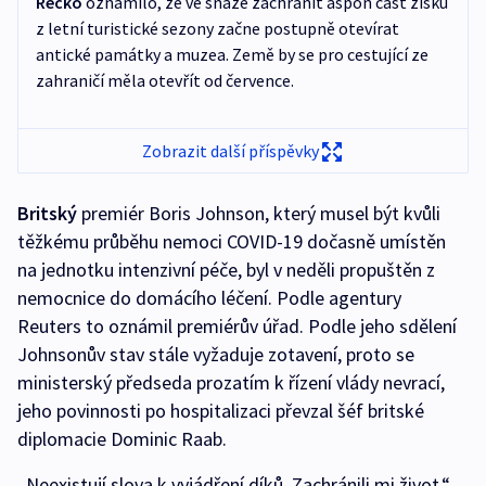
Řecko
oznámilo, že ve snaze zachránit aspoň část zisků
z letní turistické sezony začne postupně otevírat
antické památky a muzea. Země by se pro cestující ze
zahraničí měla otevřít od července.
Zobrazit další příspěvky
Britský
premiér Boris Johnson, který musel být kvůli
těžkému průběhu nemoci COVID-19 dočasně umístěn
na jednotku intenzivní péče, byl v neděli propuštěn z
nemocnice do domácího léčení. Podle agentury
Reuters to oznámil premiérův úřad. Podle jeho sdělení
Johnsonův stav stále vyžaduje zotavení, proto se
ministerský předseda prozatím k řízení vlády nevrací,
jeho povinnosti po hospitalizaci převzal šéf britské
diplomacie Dominic Raab.
„Neexistují slova k vyjádření díků. Zachránili mi život,“