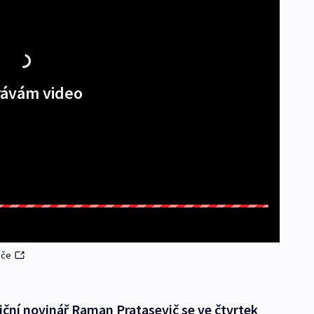
ávám video
iče
ční novinář Raman Pratasevič se ve čtvrtek