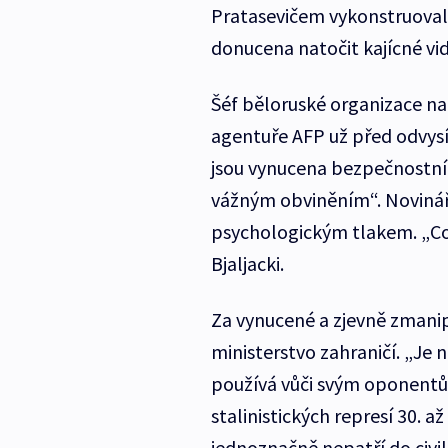
Pratasevičem vykonstruoval 
donucena natočit kajícné vi
Šéf běloruské organizace na 
agentuře AFP už před odvysí
jsou vynucena bezpečnostním
vážným obviněním“. Novinář
psychologickým tlakem. „Cok
Bjaljacki.
Za vynucené a zjevně zmanip
ministerstvo zahraničí. „Je 
používá vůči svým oponent
stalinistických represí 30. až
jednoznačně nepatří do civi