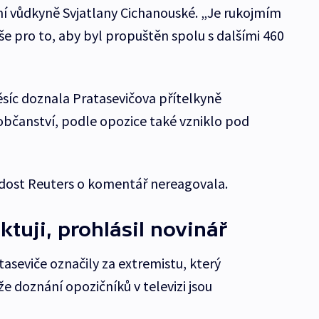
í vůdkyně Svjatlany Cichanouské. „Je rukojmím
še pro to, aby byl propuštěn spolu s dalšími 460
síc doznala Pratasevičova přítelkyně
bčanství, podle opozice také vzniklo pod
dost Reuters o komentář nereagovala.
tuji, prohlásil novinář
taseviče označily za extremistu, který
 že doznání opozičníků v televizi jsou