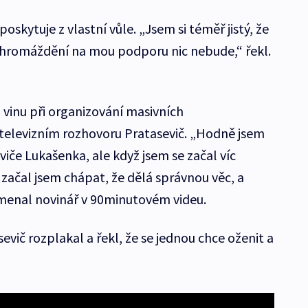
poskytuje z vlastní vůle. „Jsem si téměř jistý, že
shromáždění na mou podporu nic nebude,“ řekl.
 vinu při organizování masivních
 televizním rozhovoru Pratasevič. „Hodně jsem
viče Lukašenka, ale když jsem se začal víc
začal jsem chápat, že dělá správnou věc, a
amenal novinář v 90minutovém videu.
evič rozplakal a řekl, že se jednou chce oženit a