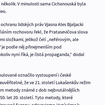
několik. V minulosti sama Cichanouská byla
deo.
ochranu lidských práv Vjasna Ales Bjaljacki
láním rozhovoru řekl, že Pratasevičova slova
i složkami, jelikož čelí „neférovým, ale
 je podle něj přinejmenším pod
oliv nyní říká, je čistá propaganda,“ dodal
ulované označilo vystoupení i české
neuvěřitelné, že ve 21. století Lukašenkův režim
ům metody známé z dob nejbrutálnějších
 50. let 20. století. Tyto metody, které
lizované Evropy, odsuzujeme. Vyzýváme k