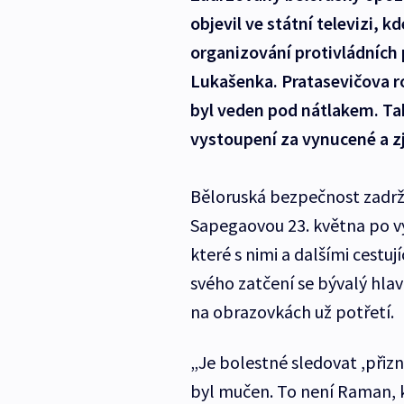
objevil ve státní televizi, k
organizování protivládních 
Lukašenka. Pratasevičova r
byl veden pod nátlakem. Tak
vystoupení za vynucené a 
Běloruská bezpečnost zadrže
Sapegaovou 23. května po vy
které s nimi a dalšími cestuj
svého zatčení se bývalý hla
na obrazovkách už potřetí.
„Je bolestné sledovat ,přizn
byl mučen. To není Raman, k