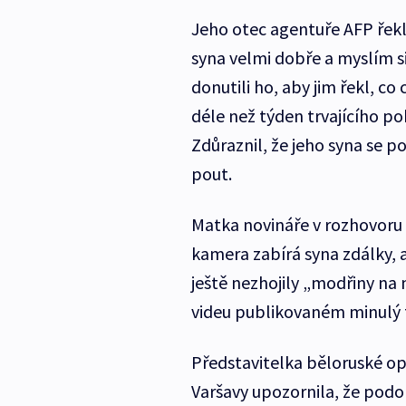
Jeho otec agentuře AFP řekl
syna velmi dobře a myslím si
donutili ho, aby jim řekl, co
déle než týden trvajícího po
Zdůraznil, že jeho syna se pok
pout.
Matka novináře v rozhovoru p
kamera zabírá syna zdálky, a
ještě nezhojily „modřiny na n
videu publikovaném minulý 
Představitelka běloruské op
Varšavy upozornila, že podob