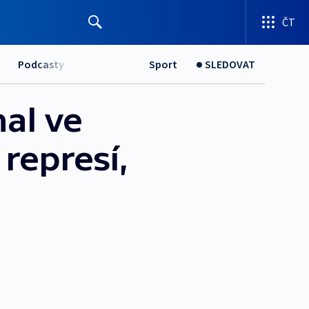
ČT
Podcasty
Sport
SLEDOVAT
nal ve
 represí,