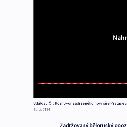
Nahr
Události ČT: Rozhovor zadrženého novináře Pratasev
Zdroj:
ČT24
Zadržovaný běloruský opozi