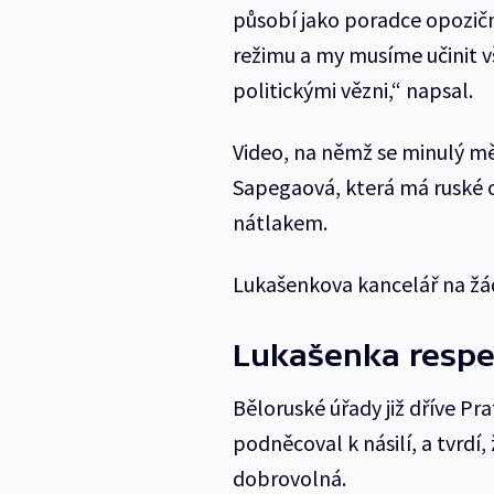
působí jako poradce opozičn
režimu a my musíme učinit v
politickými vězni,“ napsal.
Video, na němž se minulý mě
Sapegaová, která má ruské o
nátlakem.
Lukašenkova kancelář na žá
Lukašenka respek
Běloruské úřady již dříve Pra
podněcoval k násilí, a tvrdí,
dobrovolná.