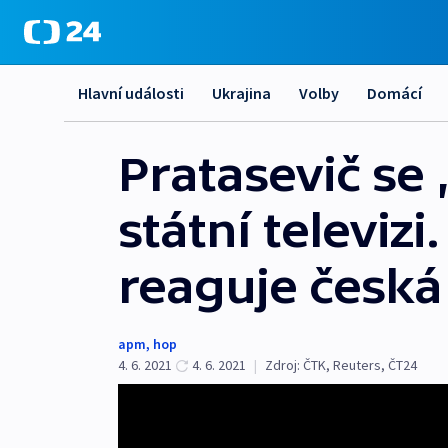
Hlavní události
Ukrajina
Volby
Domácí
Pratasevič se 
státní televizi
reaguje česká
apm
,
hop
4. 6. 2021
4. 6. 2021
|
Zdroj:
ČTK
,
Reuters
,
ČT24