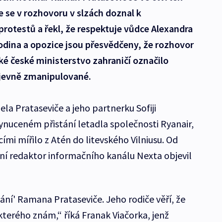
de se v rozhovoru v slzách doznal k
protestů a řekl, že respektuje vůdce Alexandra
odina a opozice jsou přesvědčeny, že rozhovor
é české ministerstvo zahraničí označilo
zjevně zmanipulované.
la Prataseviče a jeho partnerku Sofiji
nuceném přistání letadla společnosti Ryanair,
ícími mířilo z Atén do litevského Vilniusu. Od
vní redaktor informačního kanálu Nexta objevil
ání' Ramana Prataseviče. Jeho rodiče věří, že
terého znám,“ říká Franak Viačorka, jenž