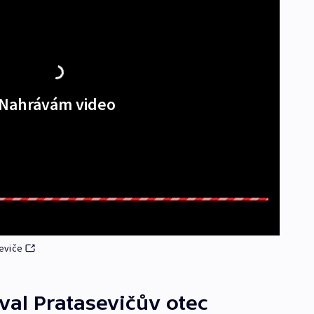
Nahrávám video
eviče
oval Pratasevičův otec