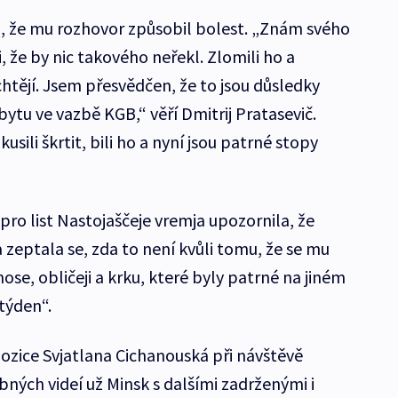
, že mu rozhovor způsobil bolest. „Znám svého
, že by nic takového neřekl. Zlomili ho a
 chtějí. Jsem přesvědčen, že to jsou důsledky
bytu ve vazbě KGB,“ věří Dmitrij Pratasevič.
usili škrtit, bili ho a nyní jsou patrné stopy
ro list Nastojaščeje vremja upozornila, že
 zeptala se, zda to není kvůli tomu, že se mu
ose, obličeji a krku, které byly patrné na jiném
týden“.
ozice Svjatlana Cichanouská při návštěvě
ných videí už Minsk s dalšími zadrženými i