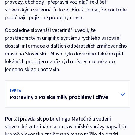
provozy, obchody i přepravní vozidla,“ řekl šéf
slovenských veterinářů Jozef Bíreš. Dodal, že kontrole
podléhají i pojízdné prodejny masa.
Odpoledne slovenští veterináři uvedli, že
prostřednictvím unijního systému rychlého varování
dostali informace o dalších odběratelích zmiňovaného
masa na Slovensku. Maso bylo dovezeno také do pěti
lokálních prodejen na různých místech země a do
jednoho skladu potravin.
FAKTA
Potraviny z Polska měly problémy i dříve
Portál pravda.sk po briefingu Matečné a vedení
slovenské veterinární a potravinářské správy napsal, že
kromě Slovenska zmiňované maso mířilo do devíti