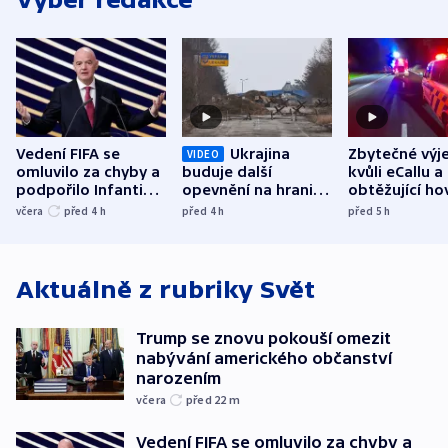
Vedení FIFA se
Ukrajina
Zbytečné výj
VIDEO
omluvilo za chyby a
buduje další
kvůli eCallu a
podpořilo Infantina.
opevnění na hranici
obtěžující ho
UEFA trvá na
s Běloruskem
zdržují záchr
včera
před 4
h
před 4
h
před 5
h
bojkotu
Aktuálně z rubriky
Svět
Trump se znovu pokouší omezit
nabývání amerického občanství
narozením
včera
před 22
m
Vedení FIFA se omluvilo za chyby a