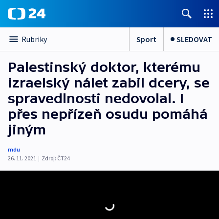
Sport
SLEDOVAT
Rubriky
Palestinský doktor, kterému
izraelský nálet zabil dcery, se
spravedlnosti nedovolal. I
přes nepřízeň osudu pomáhá
jiným
mdu
26. 11. 2021
|
Zdroj:
ČT24