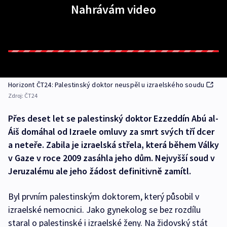
Nahrávám video
Horizont ČT24: Palestinský doktor neuspěl u izraelského soudu
Zdroj:
ČT24
Přes deset let se palestinský doktor Ezzeddín Abú al-
Áiš domáhal od Izraele omluvy za smrt svých tří dcer
a neteře. Zabila je izraelská střela, která během Války
v Gaze v roce 2009 zasáhla jeho dům. Nejvyšší soud v
Jeruzalému ale jeho žádost definitivně zamítl.
Byl prvním palestinským doktorem, který působil v
izraelské nemocnici. Jako gynekolog se bez rozdílu
staral o palestinské i izraelské ženy. Na židovský stát