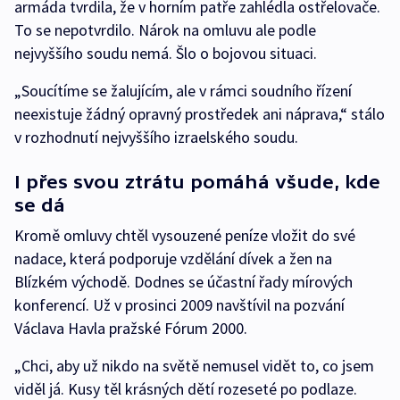
armáda tvrdila, že v horním patře zahlédla ostřelovače.
To se nepotvrdilo. Nárok na omluvu ale podle
nejvyššího soudu nemá. Šlo o bojovou situaci.
„Soucítíme se žalujícím, ale v rámci soudního řízení
neexistuje žádný opravný prostředek ani náprava,“ stálo
v rozhodnutí nejvyššího izraelského soudu.
I přes svou ztrátu pomáhá všude, kde
se dá
Kromě omluvy chtěl vysouzené peníze vložit do své
nadace, která podporuje vzdělání dívek a žen na
Blízkém východě. Dodnes se účastní řady mírových
konferencí. Už v prosinci 2009 navštívil na pozvání
Václava Havla pražské Fórum 2000.
„Chci, aby už nikdo na světě nemusel vidět to, co jsem
viděl já. Kusy těl krásných dětí rozeseté po podlaze.