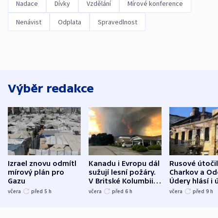
Nadace
Dívky
Vzdělání
Mírové konference
Nenávist
Odplata
Spravedlnost
Výběr redakce
Izrael znovu odmítl
Kanadu i Evropu dál
Rusové útočil
mírový plán pro
sužují lesní požáry.
Charkov a Od
Gazu
V Britské Kolumbii
Údery hlásí i 
evakuovali tisíce lidí
Bělgorodu
včera
před 5
h
včera
před 6
h
včera
před 9
h