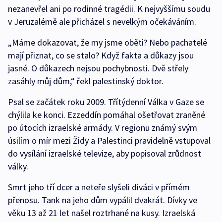
nezanevřel ani po rodinné tragédii. K nejvyššímu soudu
v Jeruzalémě ale přicházel s nevelkým očekáváním.
„Máme dokazovat, že my jsme oběti? Nebo pachatelé
mají přiznat, co se stalo? Když fakta a důkazy jsou
jasné. O důkazech nejsou pochybnosti. Dvě střely
zasáhly můj dům,“ řekl palestinský doktor.
Psal se začátek roku 2009. Třítýdenní Válka v Gaze se
chýlila ke konci. Ezzeddín pomáhal ošetřovat zraněné
po útocích izraelské armády. V regionu známý svým
úsilím o mír mezi Židy a Palestinci pravidelně vstupoval
do vysílání izraelské televize, aby popisoval zrůdnost
války.
Smrt jeho tří dcer a neteře slyšeli diváci v přímém
přenosu. Tank na jeho dům vypálil dvakrát. Dívky ve
věku 13 až 21 let našel roztrhané na kusy. Izraelská