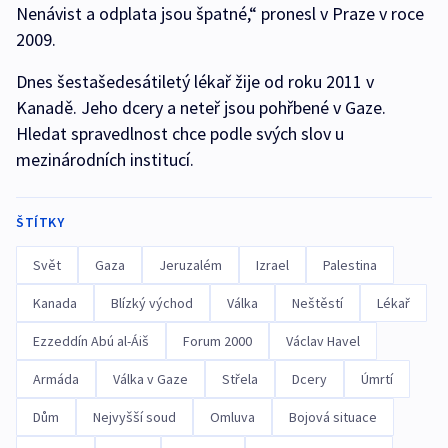
Nenávist a odplata jsou špatné,“ pronesl v Praze v roce
2009.
Dnes šestašedesátiletý lékař žije od roku 2011 v
Kanadě. Jeho dcery a neteř jsou pohřbené v Gaze.
Hledat spravedlnost chce podle svých slov u
mezinárodních institucí.
ŠTÍTKY
Svět
Gaza
Jeruzalém
Izrael
Palestina
Kanada
Blízký východ
Válka
Neštěstí
Lékař
Ezzeddín Abú al-Áiš
Forum 2000
Václav Havel
Armáda
Válka v Gaze
Střela
Dcery
Úmrtí
Dům
Nejvyšší soud
Omluva
Bojová situace