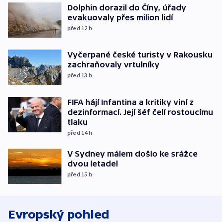
Dolphin dorazil do Číny, úřady
evakuovaly přes milion lidí
před 12
h
Vyčerpané české turisty v Rakousku
zachraňovaly vrtulníky
před 13
h
FIFA hájí Infantina a kritiky viní z
dezinformací. Její šéf čelí rostoucímu
tlaku
před 14
h
V Sydney málem došlo ke srážce
dvou letadel
před 15
h
Evropský pohled