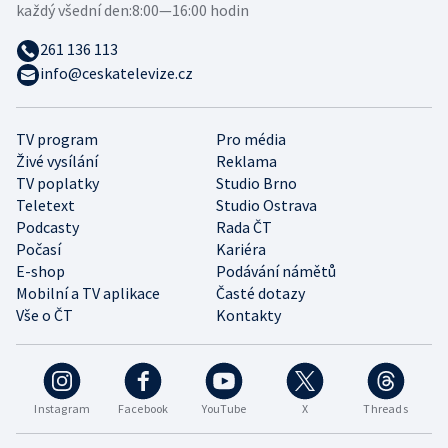
každý všední den:
8:00—16:00 hodin
261 136 113
info@ceskatelevize.cz
TV program
Pro média
Živé vysílání
Reklama
TV poplatky
Studio Brno
Teletext
Studio Ostrava
Podcasty
Rada ČT
Počasí
Kariéra
E-shop
Podávání námětů
Mobilní a TV aplikace
Časté dotazy
Vše o ČT
Kontakty
Instagram
Facebook
YouTube
X
Threads