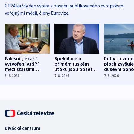
ČT24 každý den vybírá z obsahu publikovaného evropskými
veřejnými médii, členy Eurovize.
Falešní „lékaři“
Spekulace o
Pobyt u vodn
vytvoření AI šíří
přímém ruském
ploch zvyšuje
mezi staršími
útoku jsou pošetilé,
duševní poho
Poláky nebezpečné
míní estonský
ukázala
8. 8. 2026
7. 8. 2026
7. 8. 2026
zdravotní rady
bezpečnostní
mezinárodní 
expert
Divácké centrum