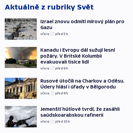
Aktuálně z rubriky
Svět
Izrael znovu odmítl mírový plán pro
Gazu
včera
před 5
h
Kanadu i Evropu dál sužují lesní
požáry. V Britské Kolumbii
evakuovali tisíce lidí
včera
před 6
h
Rusové útočili na Charkov a Oděsu.
Údery hlásí i úřady v Bělgorodu
včera
před 9
h
Jemenští hútíové tvrdí, že zasáhli
saúdskoarabskou rafinerii
včera
před 10
h