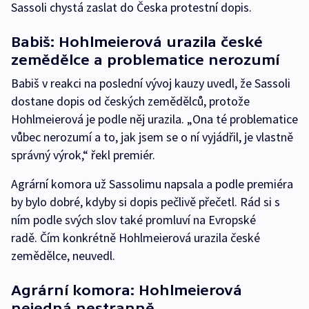
Sassoli chystá zaslat do Česka protestní dopis.
Babiš: Hohlmeierová urazila české
zemědělce a problematice nerozumí
Babiš v reakci na poslední vývoj kauzy uvedl, že Sassoli
dostane dopis od českých zemědělců, protože
Hohlmeierová je podle něj urazila. „Ona té problematice
vůbec nerozumí a to, jak jsem se o ní vyjádřil, je vlastně
správný výrok,“ řekl premiér.
Agrární komora už Sassolimu napsala a podle premiéra
by bylo dobré, kdyby si dopis pečlivě přečetl. Rád si s
ním podle svých slov také promluví na Evropské
radě. Čím konkrétně Hohlmeierová urazila české
zemědělce, neuvedl.
Agrární komora: Hohlmeierová
nejedná nestranně