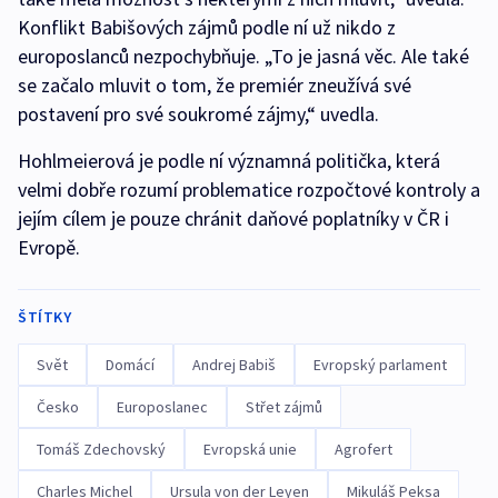
Konflikt Babišových zájmů podle ní už nikdo z
europoslanců nezpochybňuje. „To je jasná věc. Ale také
se začalo mluvit o tom, že premiér zneužívá své
postavení pro své soukromé zájmy,“ uvedla.
Hohlmeierová je podle ní významná politička, která
velmi dobře rozumí problematice rozpočtové kontroly a
jejím cílem je pouze chránit daňové poplatníky v ČR i
Evropě.
ŠTÍTKY
Svět
Domácí
Andrej Babiš
Evropský parlament
Česko
Europoslanec
Střet zájmů
Tomáš Zdechovský
Evropská unie
Agrofert
Charles Michel
Ursula von der Leyen
Mikuláš Peksa