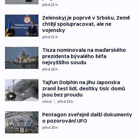
před 13
h
Zelenskyj je poprvé v Srbsku. Země
chtějí spolupracovat, ale ne
vojensky
před 15
h
Tisza nominovala na maďarského
prezidenta bývalého šéfa
nejvyššího soudu
před 16
h
Tajfun Dolphin na jihu Japonska
zranil šest lidí, desítky tisíc domů
jsou bez proudu
včera
před 19
h
Pentagon zveřejnil další dokumenty
o pozorování UFO
před 20
h