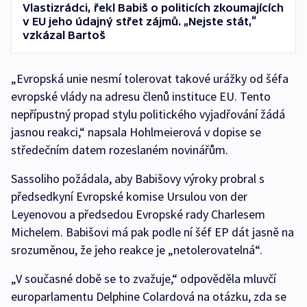
Vlastizrádci, řekl Babiš o politicích zkoumajících
v EU jeho údajný střet zájmů. „Nejste stát,“
vzkázal Bartoš
„Evropská unie nesmí tolerovat takové urážky od šéfa
evropské vlády na adresu členů instituce EU. Tento
nepřípustný propad stylu politického vyjadřování žádá
jasnou reakci,“ napsala Hohlmeierová v dopise se
středečním datem rozeslaném novinářům.
Sassoliho požádala, aby Babišovy výroky probral s
předsedkyní Evropské komise Ursulou von der
Leyenovou a předsedou Evropské rady Charlesem
Michelem. Babišovi má pak podle ní šéf EP dát jasně na
srozuměnou, že jeho reakce je „netolerovatelná“.
„V současné době se to zvažuje,“ odpověděla mluvčí
europarlamentu Delphine Colardová na otázku, zda se