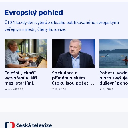
Evropský pohled
ČT24 každý den vybírá z obsahu publikovaného evropskými
veřejnými médii, členy Eurovize.
Falešní „lékaři“
Spekulace o
Pobyt u vodn
vytvoření AI šíří
přímém ruském
ploch zvyšuje
mezi staršími
útoku jsou pošetilé,
duševní poho
Poláky nebezpečné
míní estonský
ukázala
včera v 07:00
7. 8. 2026
7. 8. 2026
zdravotní rady
bezpečnostní
mezinárodní 
expert