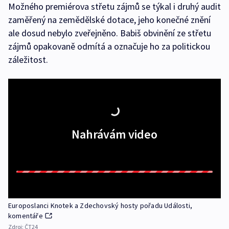
Možného premiérova střetu zájmů se týkal i druhý audit
zaměřený na zemědělské dotace, jeho konečné znění
ale dosud nebylo zveřejněno. Babiš obvinění ze střetu
zájmů opakovaně odmítá a označuje ho za politickou
záležitost.
Nahrávám video
Europoslanci Knotek a Zdechovský hosty pořadu Události,
komentáře
Zdroj:
ČT24