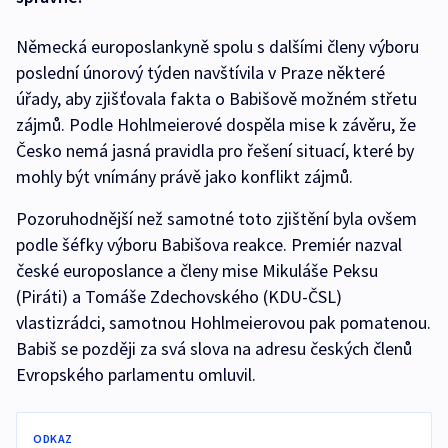
Německá europoslankyně spolu s dalšími členy výboru
poslední únorový týden navštívila v Praze některé
úřady, aby zjišťovala fakta o Babišově možném střetu
zájmů. Podle Hohlmeierové dospěla mise k závěru, že
Česko nemá jasná pravidla pro řešení situací, které by
mohly být vnímány právě jako konflikt zájmů.
Pozoruhodnější než samotné toto zjištění byla ovšem
podle šéfky výboru Babišova reakce. Premiér nazval
české europoslance a členy mise Mikuláše Peksu
(Piráti) a Tomáše Zdechovského (KDU-ČSL)
vlastizrádci, samotnou Hohlmeierovou pak pomatenou.
Babiš se později za svá slova na adresu českých členů
Evropského parlamentu omluvil.
ODKAZ