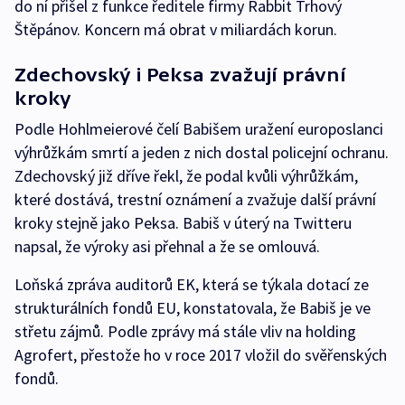
do ní přišel z funkce ředitele firmy Rabbit Trhový
Štěpánov. Koncern má obrat v miliardách korun.
Zdechovský i Peksa zvažují právní
kroky
Podle Hohlmeierové čelí Babišem uražení europoslanci
výhrůžkám smrtí a jeden z nich dostal policejní ochranu.
Zdechovský již dříve řekl, že podal kvůli výhrůžkám,
které dostává, trestní oznámení a zvažuje další právní
kroky stejně jako Peksa. Babiš v úterý na Twitteru
napsal, že výroky asi přehnal a že se omlouvá.
Loňská zpráva auditorů EK, která se týkala dotací ze
strukturálních fondů EU, konstatovala, že Babiš je ve
střetu zájmů. Podle zprávy má stále vliv na holding
Agrofert, přestože ho v roce 2017 vložil do svěřenských
fondů.