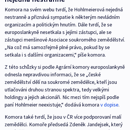
Komora na svém webu tvrdí, že Hohlmeierová nejedná
nestranně a přiznává sympatie k některým nevládním
organizacím a politickým hnutím. Dále tvrdí, že se
europoslankyně nesetkala s jejími zástupci, ale se
zástupci menšinové Asociace soukromého zemědělství.
„Na což má samozřejmě plné právo, pokud by se
setkala i s dalšími organizacemi,“ píše komora.
Z této schůzky si podle Agrární komory europoslankyně
odnesla nepravdivou informaci, že se „české
zemědělství dělí na soukromé zemědělce, kteří jsou
utlačováni druhou stranou spektra, tedy velkými
holdingy a jejich akcionáři. Nic mezi tím nejspíš podle
paní Hohlmeier neexistuje,“ dodává komora
v dopise
.
Komora také tvrdí, že jsou v ČR více podporovaní malí
zemědělci. Komoře předsedá Zdeněk Jandejsek, který