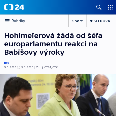
Sport
SLEDOVAT
Rubriky
Hohlmeierová žádá od šéfa
europarlamentu reakci na
Babišovy výroky
hop
5. 3. 2020
5. 3. 2020
|
Zdroj:
ČT24
,
ČTK