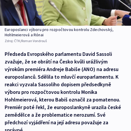
Europoslanci výboru pro rozpočtovou kontrolu Zdechovský,
Hohlmeierová a Rónai
Zdroj:
ČTK/Roman Vondrouš
Předseda Evropského parlamentu David Sassoli
zvažuje, že se obrátí na Česko kvůli urážlivým
výrokům premiéra Andreje Babiše (ANO) na adresu
europoslanců. Sdělila to mluvčí europarlamentu. K
reakci vyzvala Sassoliho dopisem předsedkyně
výboru pro rozpočtovou kontrolu Monika
Hohlmeierová, kterou Babiš označil za pomatenou.
Premiér poté řekl, že europoslankyně urazila české
zemědělce a že problematice nerozumí. Své
předchozí vyjádření na její adresu považuje za
správné.