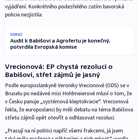
vyjádření. Konkrétního podezřelého zatím bavorská
policie nezjistila.
ODKAZ
Audit k Babišovi a Agrofertu je konečný,
potvrdila Evropská komise
Vrecionová: EP chystá rezoluci o
Babišovi, střet zájmů je jasný
Podle europoslankyně Veroniky Vrecionové (ODS) se v
Bruselu po nedávné misi Hohlmeierové mluví o tom, že
v Česku panuje „systémová kleptokracie“. Vrecionová
řekla, že europoslanci by měli debatu na téma Babišova
střetu zájmů opět otevřít a odhlasovat rezoluci.
„Pracují na ní politici napříč všemi frakcemi, já jsem
také měla možnost s některými z nich mluvit,“ uvedla.