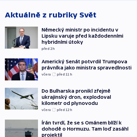
Aktuálně z rubriky
Svět
Německý ministr po incidentu v
Lipsku varuje před každodenními
hybridními útoky
před 2
h
Americký Senát potvrdil Trumpova
právníka jako ministra spravedlnosti
včera
před 11
h
Do Bulharska pronikl zřejmě
ukrajinský dron, explodoval
kilometr od plynovodu
včera
před 12
h
Írán tvrdí, že se s Ománem blíží k
dohodě o Hormuzu. Tam loď zasáhl
projektil