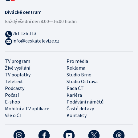
Divácké centrum
každý všední den:
8:00—16:00 hodin
261 136 113
info@ceskatelevize.cz
TV program
Pro média
Živé vysílání
Reklama
TV poplatky
Studio Brno
Teletext
Studio Ostrava
Podcasty
Rada ČT
Počasí
Kariéra
E-shop
Podávání námětů
Mobilní a TV aplikace
Časté dotazy
Vše o ČT
Kontakty