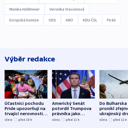
Monika Hohlmeier
Veronika Vrecionová
Evropská komise
ODS
ANO
KDU-ČSL
Piráti
Výběr redakce
Účastníci pochodu
Americký Senát
Do Bulharska
Pride upozorňují na
potvrdil Trumpova
pronikl zřejm
trvající nerovnosti i
právníka jako
ukrajinský dr
společenskou
ministra
explodoval k
včera
před 10
h
včera
před 11
h
včera
před 12
h
atmosféru
spravedlnosti
od plynovod