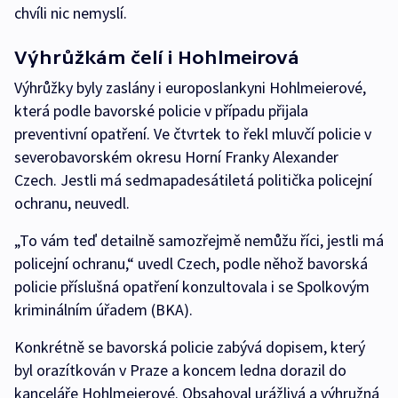
chvíli nic nemyslí.
Výhrůžkám čelí i Hohlmeirová
Výhrůžky byly zaslány i europoslankyni Hohlmeierové,
která podle bavorské policie v případu přijala
preventivní opatření. Ve čtvrtek to řekl mluvčí policie v
severobavorském okresu Horní Franky Alexander
Czech. Jestli má sedmapadesátiletá politička policejní
ochranu, neuvedl.
„To vám teď detailně samozřejmě nemůžu říci, jestli má
policejní ochranu,“ uvedl Czech, podle něhož bavorská
policie příslušná opatření konzultovala i se Spolkovým
kriminálním úřadem (BKA).
Konkrétně se bavorská policie zabývá dopisem, který
byl orazítkován v Praze a koncem ledna dorazil do
kanceláře Hohlmeierové. Obsahoval urážlivá a výhružná