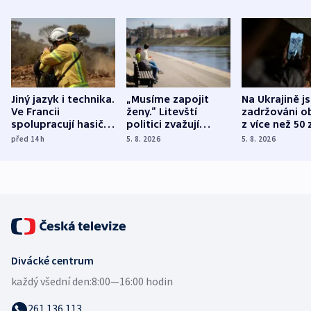
Jiný jazyk i technika.
„Musíme zapojit
Na Ukrajině j
Ve Francii
ženy.“ Litevští
zadržováni o
spolupracují hasiči z
politici zvažují
z více než 50 
různých zemí
dohodu o
Bojovali na s
před 14
h
5. 8. 2026
5. 8. 2026
demografii
Ruska
Divácké centrum
každý všední den:
8:00—16:00 hodin
261 136 113