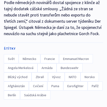
Podle německých novinářů dostal spojence z klinče až
tajný dodatek cášské smlouvy. „Žádná ze stran se
nebude stavět proti transferům nebo exportu do
třetích zemí,“ citoval z dokumentu server týdeníku Der
Spiegel. Ústupek Německa je daní za to, že spojenectví
neuvázlo na suchu stejně jako plachetnice Gorch Fock.
ŠTÍTKY
Svět
Německo
Francie
Emmanuel Macron
Angela Merkelová
Armáda
Bundeswehr
Blízký východ
Zbraň
Vývoz
NATO
Norsko
Afghánistán
Cvičení
Puma
Eurofighter
Paříž
Berlín
Saúdská Arábie