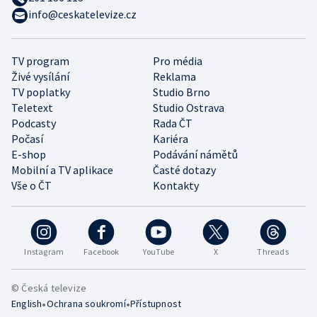
info@ceskatelevize.cz
TV program
Pro média
Živé vysílání
Reklama
TV poplatky
Studio Brno
Teletext
Studio Ostrava
Podcasty
Rada ČT
Počasí
Kariéra
E-shop
Podávání námětů
Mobilní a TV aplikace
Časté dotazy
Vše o ČT
Kontakty
Instagram
Facebook
YouTube
X
Threads
© Česká televize
•
•
English
Ochrana soukromí
Přístupnost