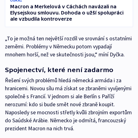
ODKAZ
Macron a Merkelová v Cáchách navázali na
Elysejskou smlouvu. Dohoda o užší spolupráci
ale vzbudila kontroverze
„To je možná ten největší rozdíl ve srovnání s ostatními
zeměmi. Problémy v Německu potom vypadají
mnohem horší, než ve skutečnosti jsou,“ míní Dyčka.
Spojenectví, které není zadarmo
Řešení svých problémů hledá německá armáda i za
hranicemi. Novou sílu má získat se zbraněmi vyvíjenými
společně s Francií. V jednom si ale Berlín s Paříží
nerozumí: kdo si bude smět nové zbraně koupit.
Naposledy se mocnosti střetly kvůli zbrojním exportům
do Saúdské Arábie. Německo je odmítá, francouzský
prezident Macron na nich trvá.