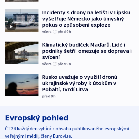
Incidenty s drony na letišti v Lipsku
vyšetřuje Německo jako úmyslný
pokus o způsobení exploze
včera
před 9
h
Klimatický budíček Maďarů. Lidé i
podniky šetří, omezuje se doprava i
svícení
včera
před 9
h
Rusko uvažuje o využití dronů
ukrajinské výroby k útokům v
Pobaltí, tvrdí Litva
před 9
h
Evropský pohled
ČT24 každý den vybírá z obsahu publikovaného evropskými
veřejnými médii, členy Eurovize.