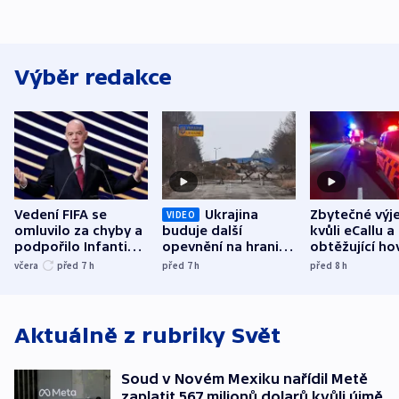
Výběr redakce
Vedení FIFA se
Ukrajina
Zbytečné výj
VIDEO
omluvilo za chyby a
buduje další
kvůli eCallu a
podpořilo Infantina.
opevnění na hranici
obtěžující ho
UEFA trvá na
s Běloruskem
zdržují záchr
včera
před 7
h
před 7
h
před 8
h
bojkotu
Aktuálně z rubriky
Svět
Soud v Novém Mexiku nařídil Metě
zaplatit 567 milionů dolarů kvůli újmě