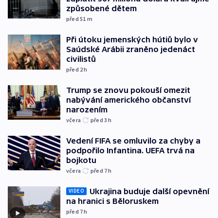
způsobené dětem
před 51
m
Při útoku jemenských hútiů bylo v
Saúdské Arábii zraněno jedenáct
civilistů
před 2
h
Trump se znovu pokouší omezit
nabývání amerického občanství
narozením
včera
před 3
h
Vedení FIFA se omluvilo za chyby a
podpořilo Infantina. UEFA trvá na
bojkotu
včera
před 7
h
Ukrajina buduje další opevnění
VIDEO
na hranici s Běloruskem
před 7
h