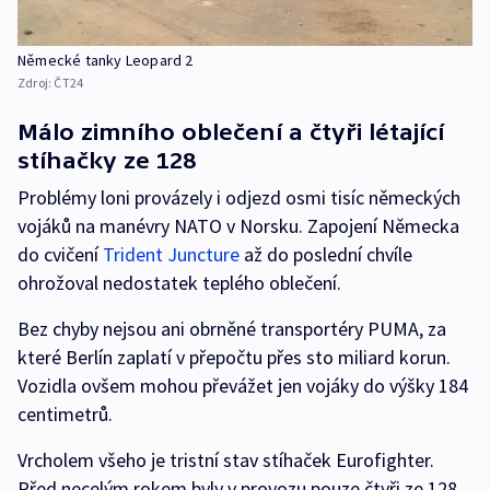
Německé tanky Leopard 2
Zdroj:
ČT24
Málo zimního oblečení a čtyři létající
stíhačky ze 128
Problémy loni provázely i odjezd osmi tisíc německých
vojáků na manévry NATO v Norsku. Zapojení Německa
do cvičení
Trident Juncture
až do poslední chvíle
ohrožoval nedostatek teplého oblečení.
Bez chyby nejsou ani obrněné transportéry PUMA, za
které Berlín zaplatí v přepočtu přes sto miliard korun.
Vozidla ovšem mohou převážet jen vojáky do výšky 184
centimetrů.
Vrcholem všeho je tristní stav stíhaček Eurofighter.
Před necelým rokem byly v provozu pouze čtyři ze 128.