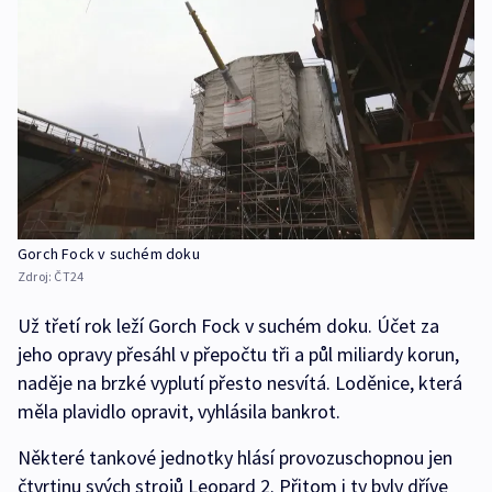
Gorch Fock v suchém doku
Zdroj:
ČT24
Už třetí rok leží Gorch Fock v suchém doku. Účet za
jeho opravy přesáhl v přepočtu tři a půl miliardy korun,
naděje na brzké vyplutí přesto nesvítá. Loděnice, která
měla plavidlo opravit, vyhlásila bankrot.
Některé tankové jednotky hlásí provozuschopnou jen
čtvrtinu svých strojů Leopard 2. Přitom i ty byly dříve