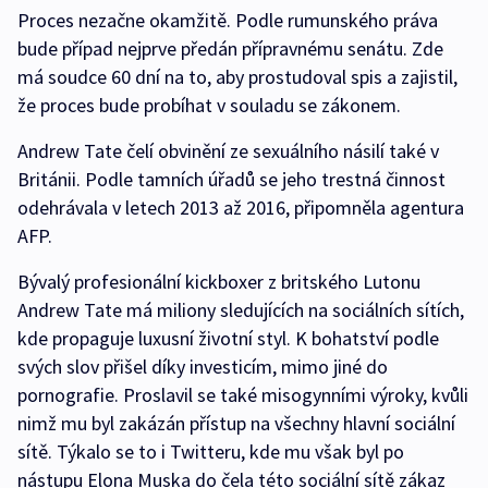
Proces nezačne okamžitě. Podle rumunského práva
bude případ nejprve předán přípravnému senátu. Zde
má soudce 60 dní na to, aby prostudoval spis a zajistil,
že proces bude probíhat v souladu se zákonem.
Andrew Tate čelí obvinění ze sexuálního násilí také v
Británii. Podle tamních úřadů se jeho trestná činnost
odehrávala v letech 2013 až 2016, připomněla agentura
AFP.
Bývalý profesionální kickboxer z britského Lutonu
Andrew Tate má miliony sledujících na sociálních sítích,
kde propaguje luxusní životní styl. K bohatství podle
svých slov přišel díky investicím, mimo jiné do
pornografie. Proslavil se také misogynními výroky, kvůli
nimž mu byl zakázán přístup na všechny hlavní sociální
sítě. Týkalo se to i Twitteru, kde mu však byl po
nástupu Elona Muska do čela této sociální sítě zákaz