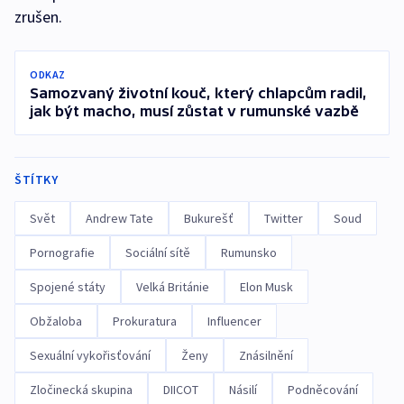
zrušen.
ODKAZ
Samozvaný životní kouč, který chlapcům radil,
jak být macho, musí zůstat v rumunské vazbě
ŠTÍTKY
Svět
Andrew Tate
Bukurešť
Twitter
Soud
Pornografie
Sociální sítě
Rumunsko
Spojené státy
Velká Británie
Elon Musk
Obžaloba
Prokuratura
Influencer
Sexuální vykořisťování
Ženy
Znásilnění
Zločinecká skupina
DIICOT
Násilí
Podněcování