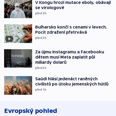
V Kongu hrozí mutace eboly, obávají
se virologové
před 2
h
Bulharsko končí s cenami v levech.
Pocit zdražení přetrvává
před 3
h
Za újmu Instagramu a Facebooku
dětem musí Meta zaplatit půl
miliardy dolarů
před 5
h
Saúdi hlásí jedenáct raněných
civilistů po útoku jemenských hútíů
před 7
h
Evropský pohled