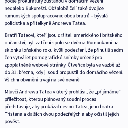
podle prokuratury zůstanou v domácím vězení
nedaleko Bukurešti. Obžalobě čelí také dvojice
rumunských spolupracovnic obou bratrů – bývalá
policistka a přítelkyně Andrewa Tatea.
Bratři Tateovi, kteří jsou držiteli amerického i britského
občanství, byli zatčeni spolu se dvěma Rumunkami na
sklonku loňského roku kvůli podezření, že přinutili sedm
žen vytvářet pornografické snímky určené pro
zpoplatněné webové stránky. Čtveřice byla ve vazbě až
do 31. března, kdy ji soud propustil do domácího vězení.
Všichni obvinění trvají na své nevině.
Mluvčí Andrewa Tatea v úterý prohlásil, že „přijímáme“
příležitost, kterou plánovaný soudní proces
představuje, aby prokázal nevinu Tatea, jeho bratra
Tristana a dalších dvou podezřelých a aby očistil jejich
pověst.