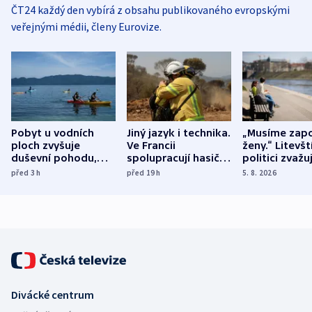
ČT24 každý den vybírá z obsahu publikovaného evropskými
veřejnými médii, členy Eurovize.
Pobyt u vodních
Jiný jazyk i technika.
„Musíme zapo
ploch zvyšuje
Ve Francii
ženy.“ Litevšt
duševní pohodu,
spolupracují hasiči z
politici zvažuj
ukázala
různých zemí
dohodu o
před 3
h
před 19
h
5. 8. 2026
mezinárodní studie
demografii
Divácké centrum