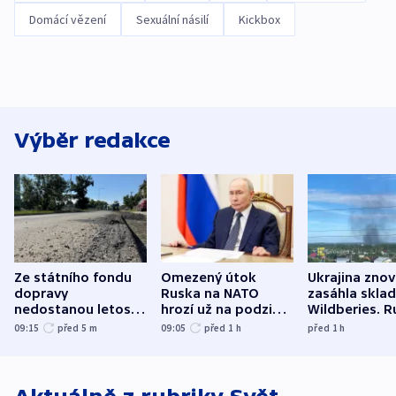
Domácí vězení
Sexuální násilí
Kickbox
Výběr redakce
Ze státního fondu
Omezený útok
Ukrajina zno
dopravy
Ruska na NATO
zasáhla skla
nedostanou letos
hrozí už na podzim,
Wildberies. 
kraje na silnice ani
varují tajné služby
útočili v Cha
09:15
před 5
m
09:05
před 1
h
před 1
h
korunu, řekl Půta
USA
oblasti