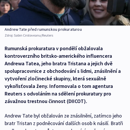
Andrew Tate před rumunskou prokuraturou
Zdroj:
Sabin Cirstoveanu/Reuters
Rumunská prokuratura v pondělí obžalovala
kontroverzního britsko-amerického influencera
Andrewa Tatea, jeho bratra Tristana a jejich dvě
spolupracovnice z obchodování s lidmi, znásilnění a
vytvoření zločinecké skupiny, která sexuálně
vykořisťovala ženy. Informovala o tom agentura
Reuters s odvoláním na sdělení prokuratury pro
závažnou trestnou činnost (DIICOT).
Andrew Tate byl obžalován ze znásilnění, zatímco jeho
bratr Tristan z podněcování dalších osob k násilí. Bratři