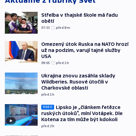
Aktuálně z rubriky
Svět
Střelba v thajské škole má řadu
obětí
07:33
před 8
m
Omezený útok Ruska na NATO hrozí
už na podzim, varují tajné služby
USA
09:05
před 1
h
Ukrajina znovu zasáhla sklady
Wildberies. Rusové útočili v
Charkovské oblasti
před 1
h
Lipsko je „článkem řetězce
VIDEO
ruských útoků“, míní Votápek. Dle
Kotena za tím může být kdokoli
před 2
h