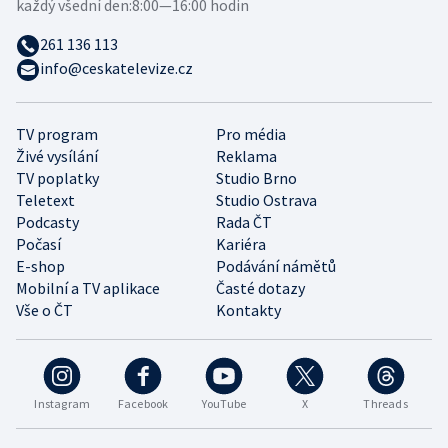
každý všední den:
8:00—16:00 hodin
261 136 113
info@ceskatelevize.cz
TV program
Pro média
Živé vysílání
Reklama
TV poplatky
Studio Brno
Teletext
Studio Ostrava
Podcasty
Rada ČT
Počasí
Kariéra
E-shop
Podávání námětů
Mobilní a TV aplikace
Časté dotazy
Vše o ČT
Kontakty
Instagram
Facebook
YouTube
X
Threads