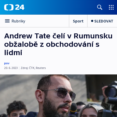
Sport
SLEDOVAT
Rubriky
Andrew Tate čelí v Rumunsku
obžalobě z obchodování s
lidmi
pov
20. 6. 2023
|
Zdroj:
ČTK
,
Reuters