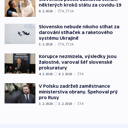
některých kroků státu za covidu-19
6. 2. 2026
|
ČTK
,
ČT24
Slovensko nebude nikoho stíhat za
darování stíhaček a raketového
systému Ukrajině
5. 2. 2026
|
ČTK
,
ČT24
Korupce nezmizela, výsledky jsou
žalostné, varoval šéf slovenské
prokuratury
4. 2. 2026
4. 2. 2026
|
ČTK
V Polsku zadrželi zaměstnance
ministerstva obrany. Špehoval prý
pro Rusy
3. 2. 2026
3. 2. 2026
|
ČTK