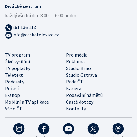
Divácké centrum
každý všední den:
8:00—16:00 hodin
261 136 113
info@ceskatelevize.cz
TV program
Pro média
Živé vysílání
Reklama
TV poplatky
Studio Brno
Teletext
Studio Ostrava
Podcasty
Rada ČT
Počasí
Kariéra
E-shop
Podávání námětů
Mobilní a TV aplikace
Časté dotazy
Vše o ČT
Kontakty