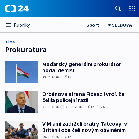
Sport
SLEDOVAT
Rubriky
TÉMA
Prokuratura
Maďarský generální prokurátor
podal demisi
22. 7. 2026
|
ČTK
Orbánova strana Fidesz tvrdí, že
čelila policejní razii
21. 7. 2026
21. 7. 2026
|
ČTK
,
ČT24
V Miami zadrželi bratry Tateovy, v
Británii oba čelí novým obviněním
19. 7. 2026
|
ČTK