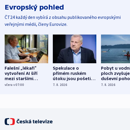
Evropský pohled
ČT24 každý den vybírá z obsahu publikovaného evropskými
veřejnými médii, členy Eurovize.
Falešní „lékaři“
Spekulace o
Pobyt u vodn
vytvoření AI šíří
přímém ruském
ploch zvyšuje
mezi staršími
útoku jsou pošetilé,
duševní poho
Poláky nebezpečné
míní estonský
ukázala
včera v 07:00
7. 8. 2026
7. 8. 2026
zdravotní rady
bezpečnostní
mezinárodní 
expert