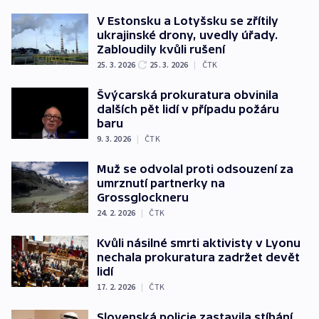
V Estonsku a Lotyšsku se zřítily
ukrajinské drony, uvedly úřady.
Zabloudily kvůli rušení
25. 3. 2026
25. 3. 2026
|
ČTK
Švýcarská prokuratura obvinila
dalších pět lidí v případu požáru
baru
9. 3. 2026
|
ČTK
Muž se odvolal proti odsouzení za
umrznutí partnerky na
Grossglockneru
24. 2. 2026
|
ČTK
Kvůli násilné smrti aktivisty v Lyonu
nechala prokuratura zadržet devět
lidí
17. 2. 2026
|
ČTK
Slovenská policie zastavila stíhání