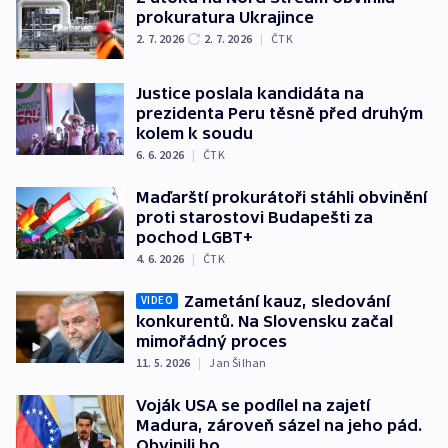
prokuratura Ukrajince
2. 7. 2026
2. 7. 2026
|
ČTK
Justice poslala kandidáta na
prezidenta Peru těsně před druhým
kolem k soudu
6. 6. 2026
|
ČTK
Maďarští prokurátoři stáhli obvinění
proti starostovi Budapešti za
pochod LGBT+
4. 6. 2026
|
ČTK
Zametání kauz, sledování
VIDEO
konkurentů. Na Slovensku začal
mimořádný proces
11. 5. 2026
|
Jan Šilhan
Voják USA se podílel na zajetí
Madura, zároveň sázel na jeho pád.
Obvinili ho