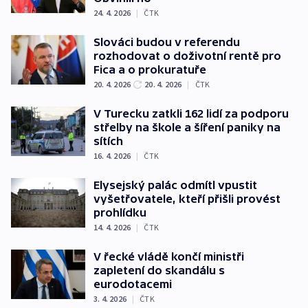
24. 4. 2026
|
ČTK
Slováci budou v referendu
rozhodovat o doživotní rentě pro
Fica a o prokuratuře
20. 4. 2026
20. 4. 2026
|
ČTK
V Turecku zatkli 162 lidí za podporu
střelby na škole a šíření paniky na
sítích
16. 4. 2026
|
ČTK
Elysejský palác odmítl vpustit
vyšetřovatele, kteří přišli provést
prohlídku
14. 4. 2026
|
ČTK
V řecké vládě končí ministři
zapletení do skandálu s
eurodotacemi
3. 4. 2026
|
ČTK