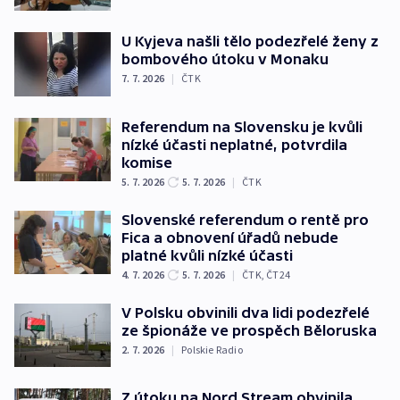
U Kyjeva našli tělo podezřelé ženy z
bombového útoku v Monaku
7. 7. 2026
|
ČTK
Referendum na Slovensku je kvůli
nízké účasti neplatné, potvrdila
komise
5. 7. 2026
5. 7. 2026
|
ČTK
Slovenské referendum o rentě pro
Fica a obnovení úřadů nebude
platné kvůli nízké účasti
4. 7. 2026
5. 7. 2026
|
ČTK
,
ČT24
V Polsku obvinili dva lidi podezřelé
ze špionáže ve prospěch Běloruska
2. 7. 2026
|
Polskie Radio
Z útoku na Nord Stream obvinila