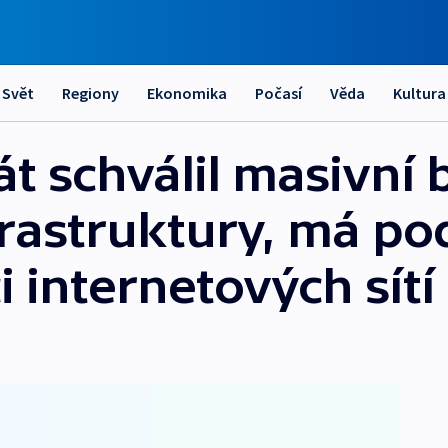
Svět
Regiony
Ekonomika
Počasí
Věda
Kultura
 schválil masivní b
frastruktury, má po
i internetových sítí