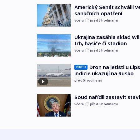
Americký Senát schválil v
sankčních opatření
včera
před 3
hodinami
Ukrajina zasáhla sklad Wil
trh, hasiče či stadion
včera
před 5
hodinami
Dron na letišti u Lip
VIDEO
indicie ukazují na Rusko
před 5
hodinami
Soud nařídil zastavit sta
včera
před 5
hodinami