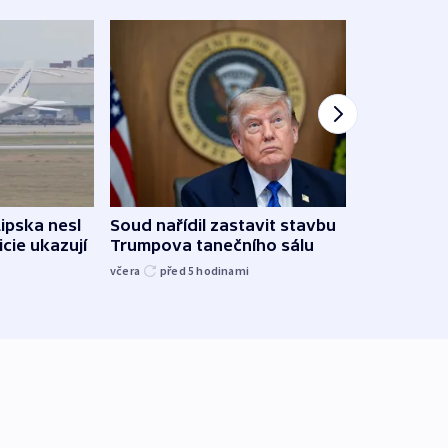
Žido
Lipska nesl
Soud nařídil zastavit stavbu
břehu
icie ukazují
Trumpova tanečního sálu
kriti
včera
před 5
hodinami
před 5