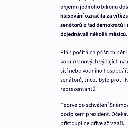
objemu jednoho bilionu dola
hlasování označila za vítěz
senátorů z řad demokratů i r
dojednávali několik měsíců.
Plán počítá na příštích pět l
korun) v nových výdajích na
sítí nebo vodního hospodářs
senátorů, třicet bylo proti
reprezentantů.
Teprve po schválení Sněmov
podpisem prezident. Očekáv
přistoupí nejdříve až v září.