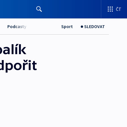
ČT
Podcasty
Sport
SLEDOVAT
alík
dpořit