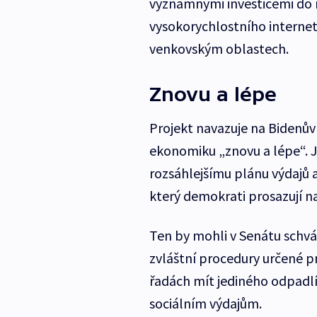
významnými investicemi do roz
vysokorychlostního internetu
venkovským oblastech.
Znovu a lépe
Projekt navazuje na Bidenův
ekonomiku „znovu a lépe“. J
rozsáhlejšímu plánu výdajů a
který demokrati prosazují na
Ten by mohli v Senátu schvá
zvláštní procedury určené p
řadách mít jediného odpadlík
sociálním výdajům.