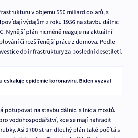
frastrukturu v objemu 550 miliard dolarů, s
dpovídají výdajům z roku 1956 na stavbu dálnic
C. Nynější plán nicméně reaguje na aktuální
eplování či rozšířenější práce z domova. Podle
vestice do infrastruktury za poslední desetiletí.
 eskaluje epidemie koronaviru. Biden vyzval
á potupovat na stavbu dálnic, silnic a mostů.
 pro vodohospodářství, kde se mají nahradit
trubky. Asi 2700 stran dlouhý plán také počítá s