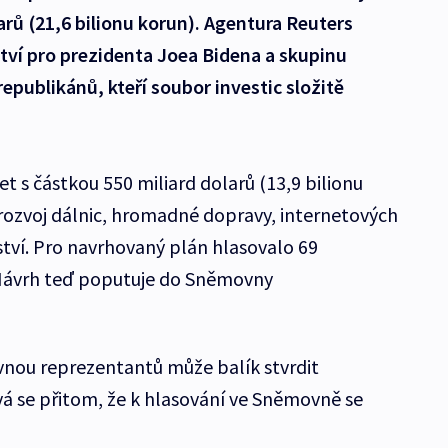
rů (21,6 bilionu korun). Agentura Reuters
ství pro prezidenta Joea Bidena a skupinu
epublikánů, kteří soubor investic složitě
et s částkou 550 miliard dolarů (13,9 bilionu
 rozvoj dálnic, hromadné dopravy, internetových
tví. Pro navrhovaný plán hlasovalo 69
. Návrh teď poputuje do Sněmovny
nou reprezentantů může balík stvrdit
á se přitom, že k hlasování ve Sněmovně se