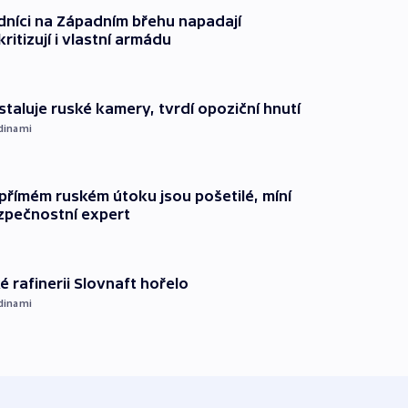
dníci na Západním břehu napadají
kritizují i vlastní armádu
staluje ruské kamery, tvrdí opoziční hnutí
dinami
přímém ruském útoku jsou pošetilé, míní
zpečnostní expert
é rafinerii Slovnaft hořelo
dinami