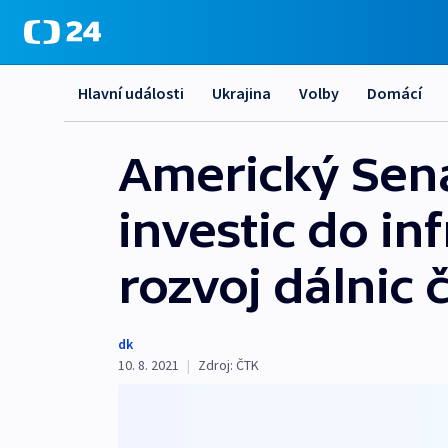
Hlavní události
Ukrajina
Volby
Domácí
Americký Senát
investic do in
rozvoj dálnic č
dk
10. 8. 2021
|
Zdroj:
ČTK