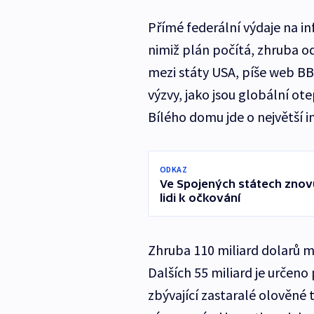
Přímé federální výdaje na in
nimiž plán počítá, zhruba o
mezi státy USA, píše web BB
výzvy, jako jsou globální ot
Bílého domu jde o největší in
ODKAZ
Ve Spojených státech znovu
lidi k očkování
Zhruba 110 miliard dolarů m
Dalších 55 miliard je určeno
zbývající zastaralé olověné 