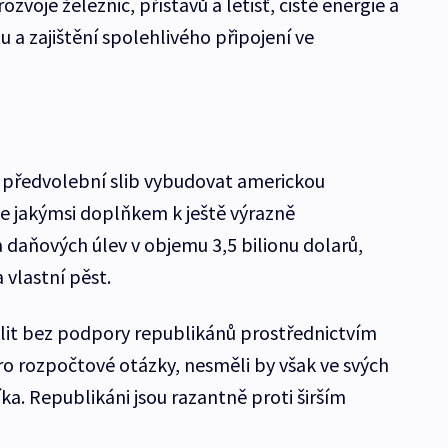
voje železnic, přístavů a letišť, čisté energie a
 a zajištění spolehlivého připojení ve
 předvolební slib vybudovat americkou
e jakýmsi doplňkem k ještě výrazně
 daňových úlev v objemu 3,5 bilionu dolarů,
 vlastní pěst.
lit bez podpory republikánů prostřednictvím
ro rozpočtové otázky, nesměli by však ve svých
a. Republikáni jsou razantně proti širším