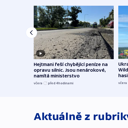
Ukra
Hejtmani řeší chybějící peníze na
Wild
opravu silnic. Jsou nenárokové,
hasi
namítá ministerstvo
včera
včera
před 4
hodinami
Aktuálně z rubri