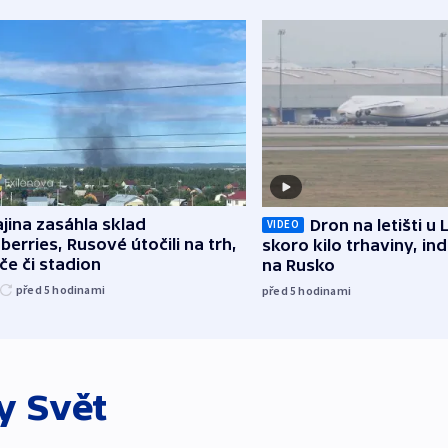
jina zasáhla sklad
Dron na letišti u 
VIDEO
berries, Rusové útočili na trh,
skoro kilo trhaviny, ind
če či stadion
na Rusko
před 5
hodinami
před 5
hodinami
ky
Svět