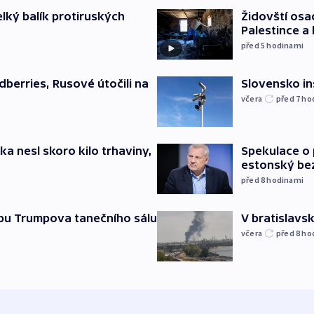
elký balík protiruských
Židovští osa
Palestince a 
před 5
hodinami
Slovensko in
dberries, Rusové útočili na
včera
před 7
ho
ska nesl skoro kilo trhaviny,
Spekulace o 
estonský be
před 8
hodinami
vbu Trumpova tanečního sálu
V bratislavsk
včera
před 8
ho