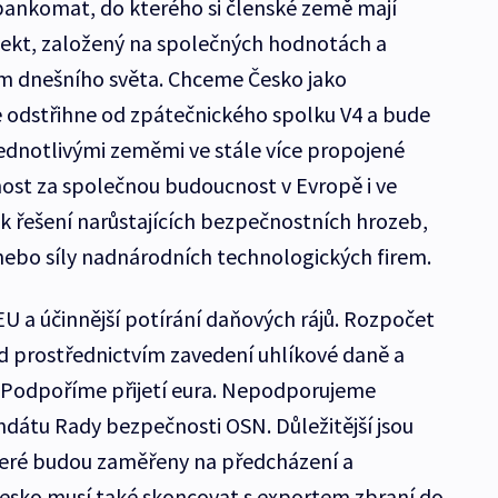
bankomat, do kterého si členské země mají
ojekt, založený na společných hodnotách a
ám dnešního světa. Chceme Česko jako
 odstřihne od zpátečnického spolku V4 a bude
jednotlivými zeměmi ve stále více propojené
st za společnou budoucnost v Evropě i ve
 k řešení narůstajících bezpečnostních hrozeb,
nebo síly nadnárodních technologických firem.
U a účinnější potírání daňových rájů. Rozpočet
d prostřednictvím zavedení uhlíkové daně a
. Podpoříme přijetí eura. Nepodporujeme
dátu Rady bezpečnosti OSN. Důležitější jsou
které budou zaměřeny na předcházení a
 Česko musí také skoncovat s exportem zbraní do