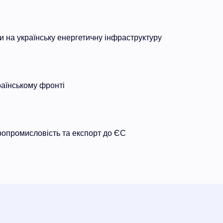
ки на українську енергетичну інфраструктуру
раїнському фронті
ропромисловість та експорт до ЄС