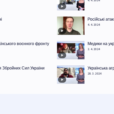
4. 4. 2024
ні
Російські ата
4. 4. 2024
раїнського воєнного фронту
Медики на ук
2. 4. 2024
я Збройних Сил України
Українська аг
28. 3. 2024