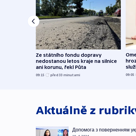
Ome
Ze státního fondu dopravy
hroz
nedostanou letos kraje na silnice
slu
ani korunu, řekl Půta
09:05
09:15
před 33
minutami
Aktuálně z rubri
Допомога з поверненням ук