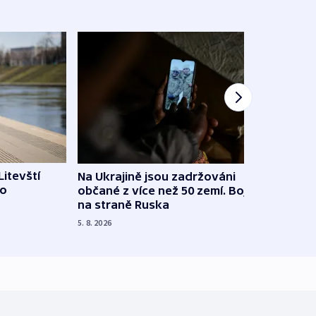
Litevští
Na Ukrajině jsou zadržováni
Španě
 o
občané z více než 50 zemí. Bojovali
dosta
na straně Ruska
4. 8. 20
5. 8. 2026