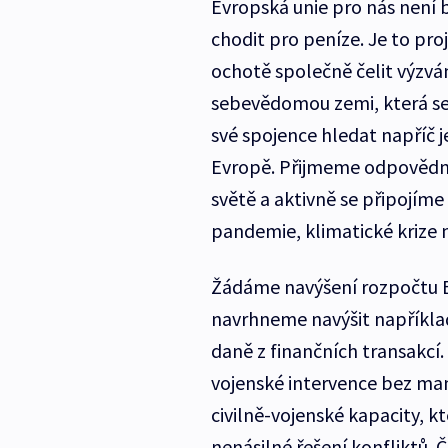
Evropská unie pro nás není 
chodit pro peníze. Je to pr
ochotě společně čelit výzv
sebevědomou zemi, která se
své spojence hledat napříč 
Evropě. Přijmeme odpovědno
světě a aktivně se připojíme
pandemie, klimatické krize 
Žádáme navýšení rozpočtu E
navrhneme navýšit napříkla
daně z finančních transakcí
vojenské intervence bez man
civilně-vojenské kapacity, 
nenásilné řešení konfliktů.