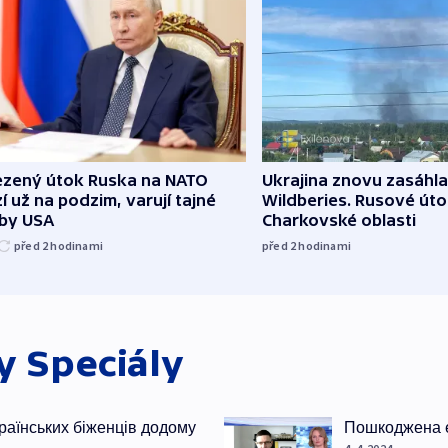
zený útok Ruska na NATO
Ukrajina znovu zasáhla
í už na podzim, varují tajné
Wildberies. Rusové útoč
žby USA
Charkovské oblasti
před 2
hodinami
před 2
hodinami
ky
Speciály
раїнських біженців додому
Пошкоджена е