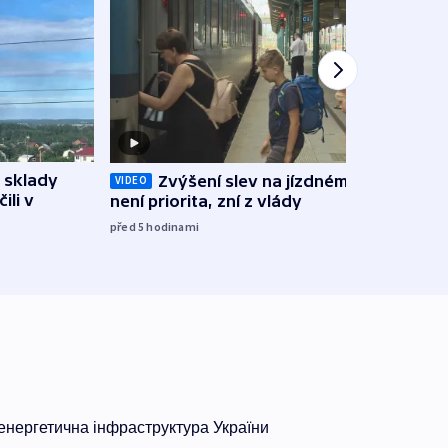
 sklady
Zvýšení slev na jízdném teď
Opil
VIDEO
ili v
není priorita, zní z vlády
vozid
stře
před 5
hodinami
před 5
нергетична інфраструктура України