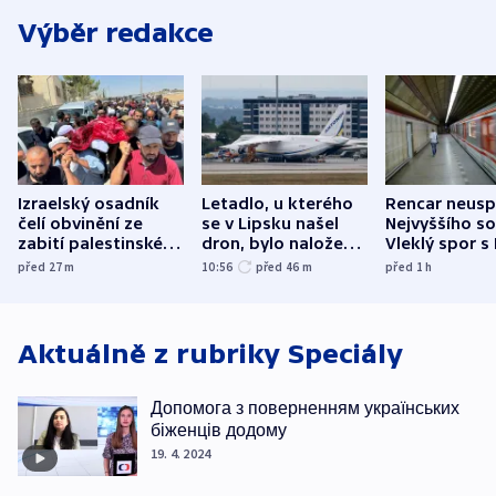
Výběr redakce
Izraelský osadník
Letadlo, u kterého
Rencar neusp
čelí obvinění ze
se v Lipsku našel
Nejvyššího s
zabití palestinského
dron, bylo naložené
Vleklý spor s
aktivisty
municí, píší média
reklamní plo
před 27
m
10:56
před 46
m
před 1
h
končí
Aktuálně z rubriky
Speciály
Допомога з поверненням українських
біженців додому
19. 4. 2024