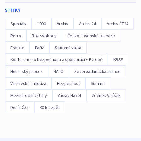
ŠTÍTKY
Speciály
1990
Archiv
Archiv 24
Archiv ČT24
Retro
Rok svobody
Československá televize
Francie
Paříž
Studená válka
Konference o bezpečnosti a spolupráci v Evropě
KBSE
Helsinský proces
NATO
Severoatlantická aliance
Varšavská smlouva
Bezpečnost
Summit
Mezinárodní vztahy
Václav Havel
Zdeněk Velíšek
Deník ČST
30 let zpět