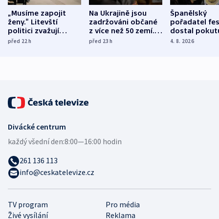
„Musíme zapojit
Na Ukrajině jsou
Španělský
ženy.“ Litevští
zadržováni občané
pořadatel fes
politici zvažují
z více než 50 zemí.
dostal pokut
dohodu o
Bojovali na straně
nekalé prakti
před 22
h
před 23
h
4. 8. 2026
demografii
Ruska
Divácké centrum
každý všední den:
8:00—16:00 hodin
261 136 113
info@ceskatelevize.cz
TV program
Pro média
Živé vysílání
Reklama