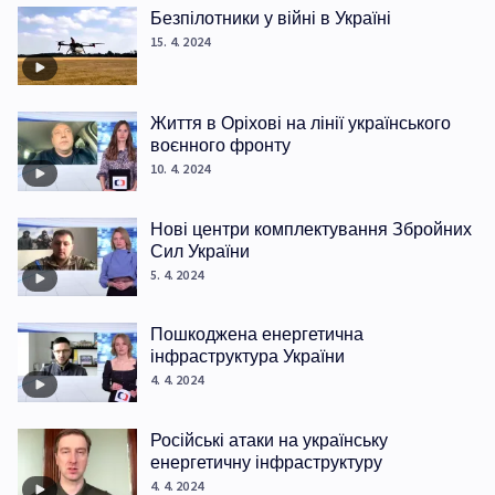
Безпілотники у війні в Україні
15. 4. 2024
Життя в Оріхові на лінії українського
воєнного фронту
10. 4. 2024
Нові центри комплектування Збройних
Сил України
5. 4. 2024
Пошкоджена енергетична
інфраструктура України
4. 4. 2024
Російські атаки на українську
енергетичну інфраструктуру
4. 4. 2024