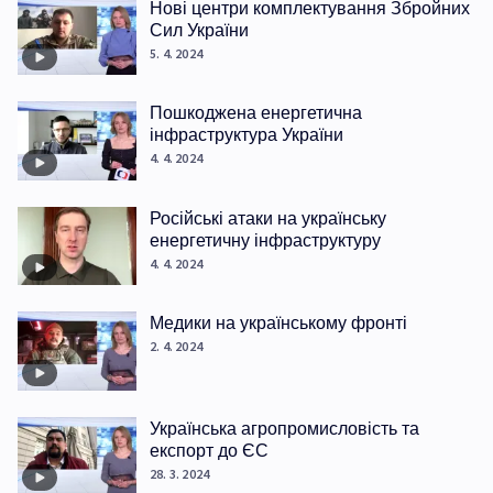
Нові центри комплектування Збройних
Сил України
5. 4. 2024
Пошкоджена енергетична
інфраструктура України
4. 4. 2024
Російські атаки на українську
енергетичну інфраструктуру
4. 4. 2024
Медики на українському фронті
2. 4. 2024
Українська агропромисловість та
експорт до ЄС
28. 3. 2024