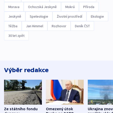
Morava
Ochozská Jeskyně
Mokrá
Příroda
Jeskyně
Speleologie
Životní prostředí
Ekologie
Těžba
Jan Himmel
Rozhovor
Deník ČST
30 let zpět
Výběr redakce
Ze státního fondu
Omezený útok
Ukrajina zno