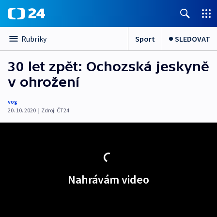
Sport
SLEDOVAT
Rubriky
30 let zpět: Ochozská jeskyně
v ohrožení
vog
20. 10. 2020
|
Zdroj:
ČT24
Nahrávám video