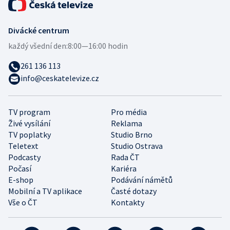
Divácké centrum
každý všední den:
8:00—16:00 hodin
261 136 113
info@ceskatelevize.cz
TV program
Pro média
Živé vysílání
Reklama
TV poplatky
Studio Brno
Teletext
Studio Ostrava
Podcasty
Rada ČT
Počasí
Kariéra
E-shop
Podávání námětů
Mobilní a TV aplikace
Časté dotazy
Vše o ČT
Kontakty