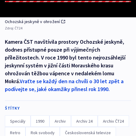
Ochozská jeskyně v ohrožení
Zdroj:
ČT24
Kamera ČST navštívila prostory Ochozské jeskyně,
dodnes přístupné pouze při výjimečných
příležitostech. V roce 1990 byl tento nejrozsáhlejší
jeskynní systém v jižní části Moravského krasu
ohrožován těžbou vápence v nedalekém lomu
Mokrá.
Vraťte se každý den na chvíli o 30 let zpět a
podívejte se, jaké okamžiky přinesl rok 1990.
ŠTÍTKY
Speciály
1990
Archiv
Archiv 24
Archiv ČT24
Retro
Rok svobody
Československá televize