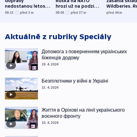
dopravy
Ruska na NATO
zasáhla skla
nedostanou letos
hrozí už na podzim,
Wildberies. 
kraje na silnice ani
varují tajné služby
útočili v Cha
09:15
před 3
m
09:05
před 37
m
před 44
m
korunu, řekl Půta
USA
oblasti
Aktuálně z rubriky
Speciály
Допомога з поверненням українських
біженців додому
19. 4. 2024
Безпілотники у війні в Україні
15. 4. 2024
Життя в Оріхові на лінії українського
воєнного фронту
10. 4. 2024