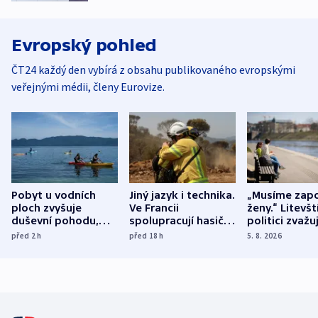
Evropský pohled
ČT24 každý den vybírá z obsahu publikovaného evropskými
veřejnými médii, členy Eurovize.
Pobyt u vodních
Jiný jazyk i technika.
„Musíme zapo
ploch zvyšuje
Ve Francii
ženy.“ Litevšt
duševní pohodu,
spolupracují hasiči z
politici zvažuj
ukázala
různých zemí
dohodu o
před 2
h
před 18
h
5. 8. 2026
mezinárodní studie
demografii