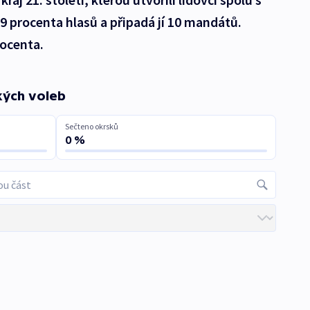
19 procenta hlasů a připadá jí 10 mandátů.
rocenta.
kých voleb
Sečteno okrsků
0 %