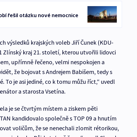
dobí řešil otázku nové nemocnice
h výsledků krajských voleb Jiří Čunek (KDU-
 Zlínský kraj 21. století, kterou utvořili lidovci
 jsem, upřímně řečeno, velmi nespokojen a
idět, že bojovat s Andrejem Babišem, tedy s
 To je asi jediné, co k tomu můžu říct,“ uvedl
enátor a starosta Vsetína.
la je se čtvrtým místem a ziskem pěti
TAN kandidovalo společně s TOP 09 a hnutím
vat voličům, že se nenechali zlomit rétorikou,