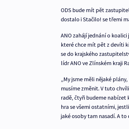
ODS bude mít pět zastupitel
dostalo i Stačilo! se třemi 
ANO zahájí jednání o koalici 
které chce mít pět z devíti k
se do krajského zastupitels
lídr ANO ve Zlínském kraji R
„My jsme měli nějaké plány, 
musíme změnit. V tuto chvíl
radě, čtyři budeme nabízet 
hra se všemi ostatními, jestl
jaké osoby tam nasadí. A to 