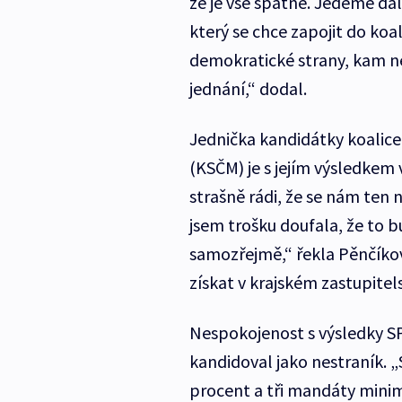
že je vše špatně. Jedeme dál
který se chce zapojit do koa
demokratické strany, kam ne
jednání,“ dodal.
Jednička kandidátky koalice 
(KSČM) je s jejím výsledkem
strašně rádi, že se nám ten 
jsem trošku doufala, že to b
samozřejmě,“ řekla Pěnčíkov
získat v krajském zastupitels
Nespokojenost s výsledky SP
kandidoval jako nestraník. 
procent a tři mandáty minim