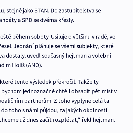
ů, stejně jako STAN. Do zastupitelstva se
mandáty a SPD se dvěma křesly.
ještě během soboty. Usiluje o většinu v radě, ve
řesel. Jednání plánuje se všemi subjekty, které
tva dostaly, uvedl současný hejtman a volební
adim Holiš (ANO).
které tento výsledek překročil. Takže ty
i bychom jednoznačně chtěli obsadit pět míst v
koaličním partnerům. Z toho vyplyne celá ta
i do toho s námi půjdou, za jakých okolností,
chceme už dnes začít rozplétat,“ řekl hejtman.