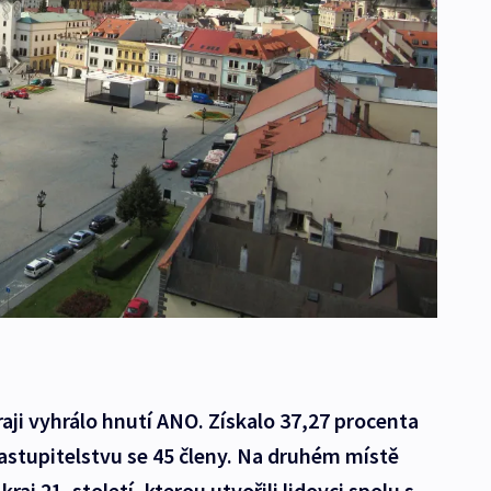
raji vyhrálo hnutí ANO. Získalo 37,27 procenta
astupitelstvu se 45 členy. Na druhém místě
raj 21. století, kterou utvořili lidovci spolu s