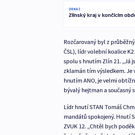
ODKAZ
Zlínský kraj v končícím ob
Rozčarovaný byl z průběžnýc
ČSL), lídr volební koalice K21
spolu s hnutím Zlín 21. „Já
zklamán tím výsledkem. Je v
hnutím ANO, je velmi obtížné.
bývalý hejtman a současný s
Lídr hnutí STAN Tomáš Chme
mandátů spokojený. Hnutí S
ZVUK 12. „Chtěl bych poděko