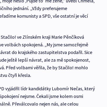
, moje heslo ‚Půjde to‘ mě žene,“ uvedl Chmela,
ličního jednání. „Vždy preferujeme
řadíme komunisty a SPD, vše ostatní je věcí
Stačilo! ve Zlínském kraji Marie Pěnčíková
 ve volbách spokojená. „My jsme samozřejmě
návrat do krajského zastupitelstva podařil. Sice
ude ještě lepší návrat, ale za mě spokojenost,
á. Před volbami věřila, že by Stačilo! mohlo
tvu čtyři křesla.
D vyjádřil lídr kandidátky Lubomír Nečas, který
„Spokojení nejsme. Čekali jsme kolem osmi
álně. Převálcovalo nejen nás, ale celou