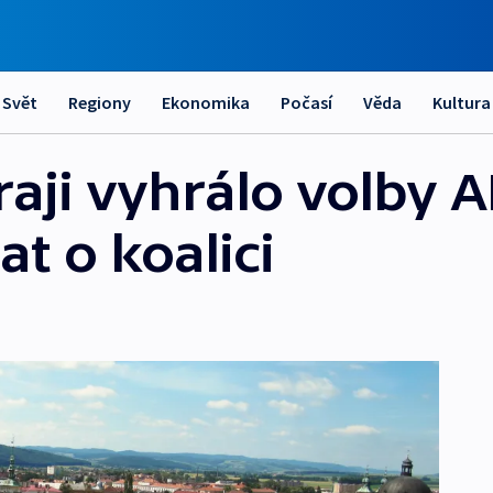
Svět
Regiony
Ekonomika
Počasí
Věda
Kultura
raji vyhrálo volby 
t o koalici