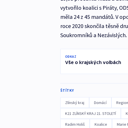
vytvořilo koalici s Piráty, 
měla 24 z 45 mandátů. V opo
roce 2020 skončila těsně dru
Soukromníků a Nezávislých.
ODKAZ
Vše o krajských volbách
ŠTÍTKY
Zlínský kraj
Domácí
Regio
K21 ZLÍNSKÝ KRAJ 21. STOLETÍ
K
Radim Holiš
Koalice
Marie 