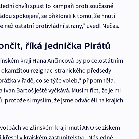
lední chvíli spustilo kampaň proti současné
ládou spokojení, se přiklonili k tomu, že hnutí
 než ostatní protivládní strany,“ uvedl Nečas.
nčit, říká jednička Pirátů
Zlínském kraji Hana Ančincová by po celostátním
 okamžitou rezignaci stranického předsedy
porážka v řadě, co se týče voleb,“ připomněla.
Ivan Bartoš ještě vyčkává. Musím říct, že je mi
gů, protože si myslím, že jsme odváděli na krajích
e volbách ve Zlínském kraji hnutí ANO se ziskem
i křesel v krajském zastupitelstvu. Následně