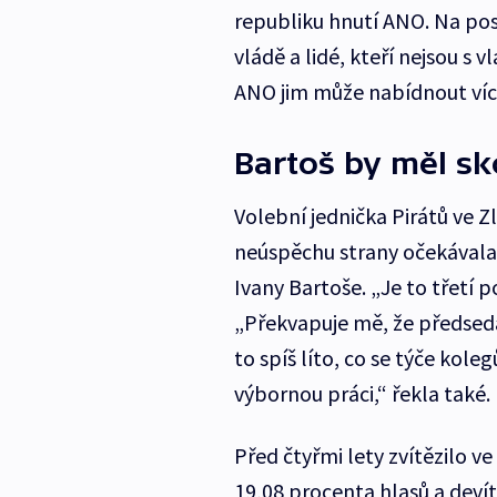
republiku hnutí ANO. Na pos
vládě a lidé, kteří nejsou s v
ANO jim může nabídnout více
Bartoš by měl sko
Volební jednička Pirátů ve 
neúspěchu strany očekávala
Ivany Bartoše. „Je to třetí 
„Překvapuje mě, že předseda 
to spíš líto, co se týče kole
výbornou práci,“ řekla také.
Před čtyřmi lety zvítězilo v
19,08 procenta hlasů a devít