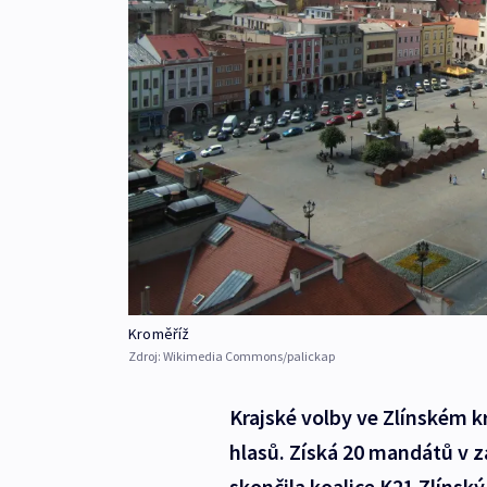
Kroměříž
Zdroj:
Wikimedia Commons/palickap
Krajské volby ve Zlínském k
hlasů. Získá 20 mandátů v z
skončila koalice K21 Zlínský k