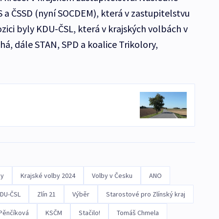
ODS a ČSSD (nyní SOCDEM), která v zastupitelstvu
zici byly KDU-ČSL, která v krajských volbách v
há, dále STAN, SPD a koalice Trikolory,
ny
Krajské volby 2024
Volby v Česku
ANO
DU-ČSL
Zlín 21
Výběr
Starostové pro Zlínský kraj
Pěnčíková
KSČM
Stačilo!
Tomáš Chmela