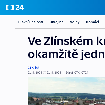
Hlavní události
Ukrajina
Volby
Domácí
Ve Zlínském k
okamžitě jedna
ČTK
,
jch
21. 9. 2024
21. 9. 2024
|
Zdroj:
ČTK
,
ČT24